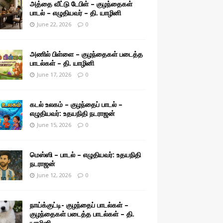
அத்தை வீட்டு டேபிள் – குழந்தைகள்
பாடல் – எழுதியவர் – தி. யாழினி
June 22, 2026
0
அணில் பிள்ளை – குழந்தைகள் படைத்த
பாடல்கள் – தி. யாழினி
June 17, 2026
0
கடல் உலகம் – குழந்தைப் பாடல் –
எழுதியவர்: உதயநிதி நடராஜன்
June 15, 2026
0
மெஸ்ஸி – பாடல் – எழுதியவர்: உதயநிதி
நடராஜன்
June 12, 2026
0
நாய்க்குட்டி- குழந்தைப் பாடல்கள் –
குழந்தைகள் படைத்த பாடல்கள் – தி.
யாழினி