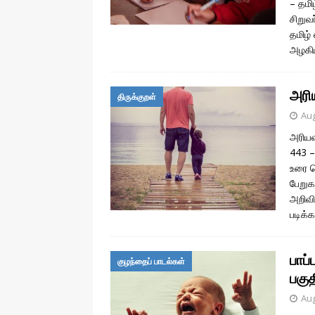
– தமி
சிறுவ
தமிழ்
அழக
அரிய
திருக்குறள்
Aug
அரியவ
443 –
உரை ப
பேறுக
அறிவி
படிக்
பாப
குழந்தைப் பாடல்கள்
பகுத
Aug