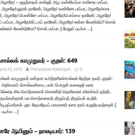
ா அழாதே! – குழந்தைக் கவிஞர் அழ. வள்ளியப்பா கவிதை பாப்பா,
ா, அழாதே!பலூன் தாரேன்; அழாதே! கண்ணே பாப்பா, அழாதே!காசு
்; அழாதே! பொன்னே பாப்பா, அழாதே!பொம்மை தாரேன்; அழாதே!
ுப் பாப்பா, அழாதே!மிட்டாய் தாரேன்; அழாதே! என்ன வேண்டும்? சொல்
ா.எல்லாம் வேண்டுமோ? சொல் பாப்பா.
[ மேலும் படிக்க …]
ொல்லக் காமுறுவர் – குறள்: 649
ust 23, 2019
Thirumaran Natarajan
0
்லக் காமுறுவர் மன்றமா சுஅற்றசிலசொல்லல் தேற்றா தவர். குறள்:
 அதிகாரம்: சொல்வன்மை, பால்: பொருள் கலைஞர் உரை
யில்லாத சில சொற்களைக் கொண்டு தெளிவான விளக்கம் தந்திட
வர்கள்தான் பல சொற்களைத் திரும்பத் திரும்பக் கூறிக்
ிருப்பார்கள். ஞா. தேவநேயப் பாவாணர் உரை தாம் கருதியவற்றைக்
[
் படிக்க …]
ாரே ஆயினும் – நாலடியார்: 139