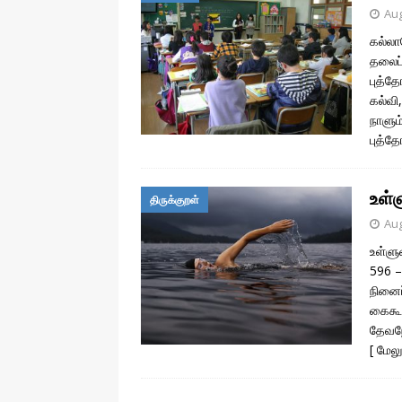
Aug
கல்லா
தலைப்ப
புத்த
கல்வி
நாளும்
புத்த
உள்ள
திருக்குறள்
Aug
உள்ளுவ
596 –
நினைப
கைகூட
தேவநே
[ மேலு