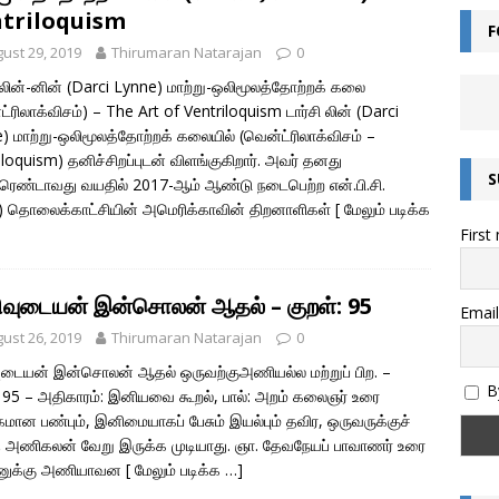
triloquism
F
ன்றால் என்ன? – சொல்லின் வகைகள் யாவை? – இலக்கணம் அறிவோம்!
ust 29, 2019
Thirumaran Natarajan
0
ி லின்-னின் (Darci Lynne) மாற்று-ஒலிமூலத்தோற்றக் கலை
ட்ரிலாக்விசம்) – The Art of Ventriloquism டார்சி லின் (Darci
எழுத்துகளின் வகைகள் – இலக்கணம் அறிவோம்
இயல் தமிழ்
) மாற்று-ஒலிமூலத்தோற்றக் கலையில் (வென்ட்ரிலாக்விசம் –
மொழியின் இலக்கண வகைகள் – இலக்கணம் அறிவோம்
iloquism) தனிச்சிறப்புடன் விளங்குகிறார். அவர் தனது
இலக்கணம்
S
ரெண்டாவது வயதில் 2017-ஆம் ஆண்டு நடைபெற்ற என்.பி.சி.
அறிவோம்! – இந்திய எண் முறை மற்றும் பன்னாட்டு எண் முறை (Indian and
 தொலைக்காட்சியின் அமெரிக்காவின் திறனாளிகள்
[ மேலும் படிக்க
First
)
கணிதம்
தொகை என்றால் என்ன? – இலக்கணம்
இலக்கணம்
வுடையன் இன்சொலன் ஆதல் – குறள்: 95
ல்கிறது? அறிவியல் காரணம் என்ன? | குருவிரொட்டி
அறிவியல் /
Email
ust 26, 2019
Thirumaran Natarajan
0
டையன் இன்சொலன் ஆதல் ஒருவற்குஅணியல்ல மற்றுப் பிற. –
By
: 95 – அதிகாரம்: இனியவை கூறல், பால்: அறம் கலைஞர் உரை
மான பண்பும், இனிமையாகப் பேசும் இயல்பும் தவிர, ஒருவருக்குச்
த அணிகலன் வேறு இருக்க முடியாது. ஞா. தேவநேயப் பாவாணர் உரை
னுக்கு அணியாவன
[ மேலும் படிக்க …]