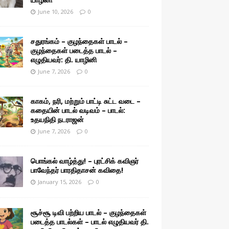
June 10, 2026
0
சதுரங்கம் – குழந்தைகள் பாடல் –
குழந்தைகள் படைத்த பாடல் –
எழுதியவர்: தி. யாழினி
June 7, 2026
0
காகம், நரி, மற்றும் பாட்டி சுட்ட வடை –
கதையின் பாடல் வடிவம் – பாடல்:
உதயநிதி நடராஜன்
June 7, 2026
0
பொங்கல் வாழ்த்து! – புரட்சிக் கவிஞர்
பாவேந்தர் பாரதிதாசன் கவிதை!
January 15, 2026
0
சூச்சூ டிவி பற்றிய பாடல் – குழந்தைகள்
படைத்த பாடல்கள் – பாடல் எழுதியவர் தி.