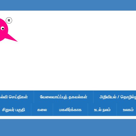
கல்வி செய்திகள்
வேலைவாய்ப்புத் தகவல்கள்
அறிவியல் / தொழில்நு
சிறுவர் பகுதி
கலை
மகளிர்க்காக
உடல் நலம்
உலகம்