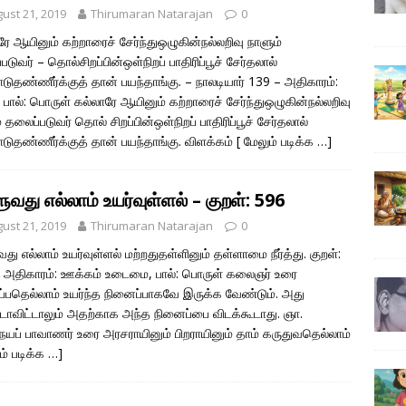
ust 21, 2019
Thirumaran Natarajan
0
ரே ஆயினும் கற்றாரைச் சேர்ந்துஒழுகின்நல்லறிவு நாளும்
டுவர் – தொல்சிறப்பின்ஒள்நிறப் பாதிரிப்பூச் சேர்தலால்
ோடுதண்ணீர்க்குத் தான் பயந்தாங்கு. – நாலடியார் 139 – அதிகாரம்:
, பால்: பொருள் கல்லாரே ஆயினும் கற்றாரைச் சேர்ந்துஒழுகின்நல்லறிவு
 தலைப்படுவர் தொல் சிறப்பின்ஒள்நிறப் பாதிரிப்பூச் சேர்தலால்
ோடுதண்ணீர்க்குத் தான் பயந்தாங்கு. விளக்கம்
[ மேலும் படிக்க …]
ுவது எல்லாம் உயர்வுள்ளல் – குறள்: 596
ust 21, 2019
Thirumaran Natarajan
0
து எல்லாம் உயர்வுள்ளல் மற்றதுதள்ளினும் தள்ளாமை நீர்த்து. குறள்:
 அதிகாரம்: ஊக்கம் உடைமை, பால்: பொருள் கலைஞர் உரை
்பதெல்லாம் உயர்ந்த நினைப்பாகவே இருக்க வேண்டும். அது
ாவிட்டாலும் அதற்காக அந்த நினைப்பை விடக்கூடாது. ஞா.
யப் பாவாணர் உரை அரசராயினும் பிறராயினும் தாம் கருதுவதெல்லாம்
ம் படிக்க …]