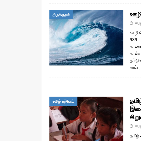
ஊழி 
திருக்குறள்
Aug
ஊழி ப
989 –
கடமைக
கடல்க
தம்நி
சால்பு
தமிழ
தமிழ் கற்போம்
இணை
சிறு
Aug
தமிழ்