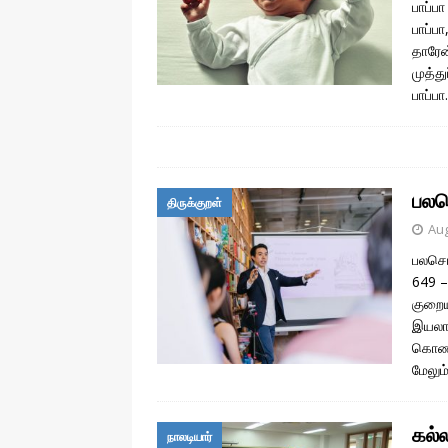
பாப்ப
பாப்ப
தாரேன
முத்த
பாப்ப
பலச
திருக்குறள்
Aug
பலசொல
649 –
குறை
இயலாத
கொண்ட
மேலும
கல்ல
நாலடியார்