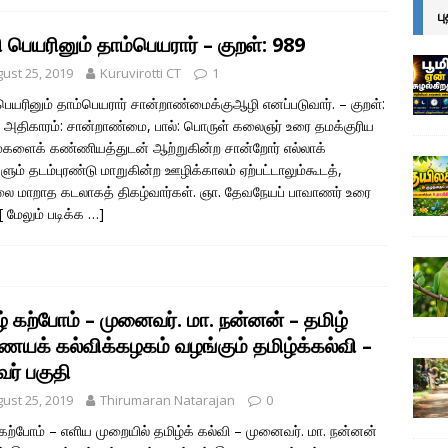
ப
பெயரினும் தாம்பெயரார் – குறள்: 989
ust 25, 2019
Kuruvirotti CT
1
ெயரினும் தாம்பெயரார் சான்றாண்மைக்குஆழி எனப்படுவார். – குறள்:
 அதிகாரம்: சான்றாண்மை, பால்: பொருள் கலைஞர் உரை தமக்குரிய
ளைக் கண்ணியத்துடன் ஆற்றுகின்ற சான்றோர் எல்லாக்
ளும் தடம்புரண்டு மாறுகின்ற ஊழிக்காலம் ஏற்பட்டாலும்கூடத்,
லை மாறாத கடலாகத் திகழ்வார்கள். ஞா. தேவநேயப் பாவாணர் உரை
[ மேலும் படிக்க …]
் கற்போம் – முனைவர். மா. நன்னன் – தமிழ்
யக் கல்விக்கழகம் வழங்கும் தமிழ்க்கல்வி –
வர் பகுதி
ust 25, 2019
Thirumaran Natarajan
0
 கற்போம் – எளிய முறையில் தமிழ்க் கல்வி – முனைவர். மா. நன்னன்