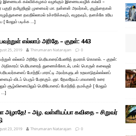
ழ் இணையக் கல்விக்கழகம் வழங்கும் இணையவழிக் கல்வி –
ர் பகுதி தமிழறிஞர் முனைவர் மா. நன்னன் அவர்கள், குழந்தைகள்
 எழுத்துகளை தவறில்லாமல் உச்சரிக்கவும், எழுதவும், தனக்கே உரிய
ிய
[ மேலும் படிக்க …]
வற்றுள் எல்லாம் அரிதே – குறள்: 443
ust 25, 2019
Thirumaran Natarajan
0
ற்றுள் எல்லாம் அரிதே பெரியாரைப்பேணித் தமராக் கொளல். – குறள்:
 அதிகாரம்: பெரியாரைத் துணைக்கோடல், பால்: பொருள் கலைஞர்
ெரியவர்களைப் போற்றிப் பாராட்டி அவர்களுடன் உறவாடுதல்எல்லாப்
ளையும் விடப் பெரும் பேறாகும். ஞா. தேவநேயப் பாவாணர் உரை
லும் சூழ்வினையிலும் பெரியோரைப் போற்றித் தமக்குச்
[ மேலும்
க …]
்பா அழாதே! – அழ. வள்ளியப்பா கவிதை – சிறுவர்
ி
ust 23, 2019
Thirumaran Natarajan
0