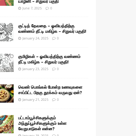
யாழினி – சிறுவர் பகுதி
June 7, 2025
0
குட்டித் தேவதை – ஓவியத்திற்கு
வண்ணம் தீட்டி மகிழ்க – சிறுவர் பகுதி!
January 24, 2025
0
குமிழிகள் – ஓவியத்திற்கு வண்ணம்
தீட்டி மகிழ்க – சிறுவர் பகுதி!
January 23, 2025
0
வெண் பொங்கல் போன்ற உணவுகளை
சாப்பிட்ட பிறகு தூக்கம் வருவது ஏன்?
January 21, 2025
0
பட்டாம்பூச்சிகளுக்கும்
அந்துப்பூச்சிகளுக்கும் உள்ள
வேறுபாடுகள் என்ன?
January 19, 2025
0