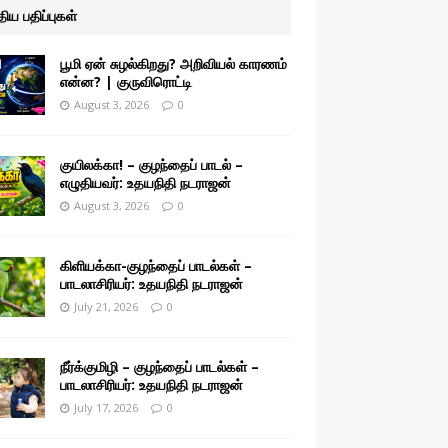
ுதிய பதிப்புகள்
பூமி ஏன் சுழல்கிறது? அறிவியல் காரணம்
என்ன? | குருவிரொட்டி
August 3, 2026
0
குயிலக்கா! – குழந்தைப் பாடல் –
எழுதியவர்: உதயநிதி நடராஜன்
August 3, 2026
0
கிளியக்கா-குழந்தைப் பாடல்கள் –
பாடலாசிரியர்: உதயநிதி நடராஜன்
July 21, 2026
0
நீர்க்குமிழி – குழந்தைப் பாடல்கள் –
பாடலாசிரியர்: உதயநிதி நடராஜன்
July 17, 2026
0