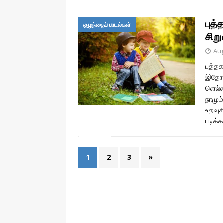
புத
குழந்தைப் பாடல்கள்
சிறு
Aug
புத்த
இதோநி
ளெல்ல
நாமும
உதவுக
படிக்
1
2
3
»