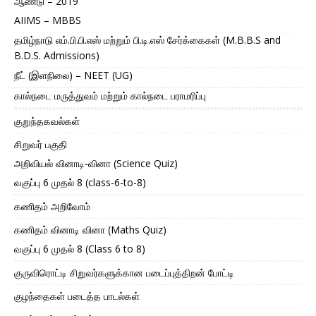
ஆண்டு – 2019
AIIMS – MBBS
தமிழ்நாடு எம்.பி.பி.எஸ் மற்றும் பி.டி.எஸ் சேர்க்கைகள் (M.B.B.S and
B.D.S. Admissions)
நீட் (இளநிலை) – NEET (UG)
கால்நடை மருத்துவம் மற்றும் கால்நடை பராமரிப்பு
குறுந்தகவல்கள்
சிறுவர் பகுதி
அறிவியல் வினாடி-வினா (Science Quiz)
வகுப்பு 6 முதல் 8 (class-6-to-8)
கணிதம் அறிவோம்
கணிதம் வினாடி வினா (Maths Quiz)
வகுப்பு 6 முதல் 8 (Class 6 to 8)
குருவிரொட்டி சிறுவர்களுக்கான படைப்புத்திறன் போட்டி
குழந்தைகள் படைத்த பாடல்கள்