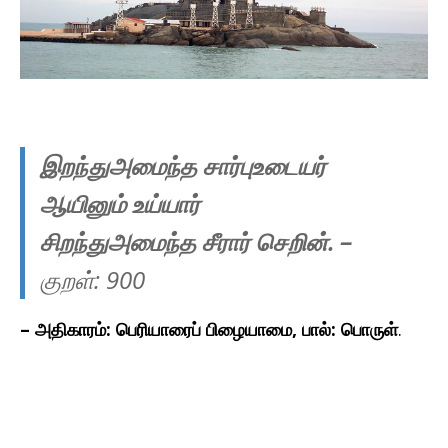
இறந்துஅமைந்த சார்புஉடையர்
ஆயினும் உய்யார்
சிறந்துஅமைந்த சீரார் செறின்.
–
குறள்: 900
– அதிகாரம்: பெரியாரைப் பிழையாமை, பால்: பொருள்
.