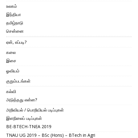
உலகம்
இந்தியா
தமிழ்நாடு
சென்னை
ஏன், எப்படி?
கலை
இசை
ஓவியம்
குறும்படங்கள்
கல்வி
அடுத்தது என்ன?
அறிவியல் / பொறியியல் படிப்புகள்
இளநிலைப் படிப்புகள்
BE-BTECH-TNEA 2019
TNAU UG 2019 – BSc (Hons) – BTech in Agri