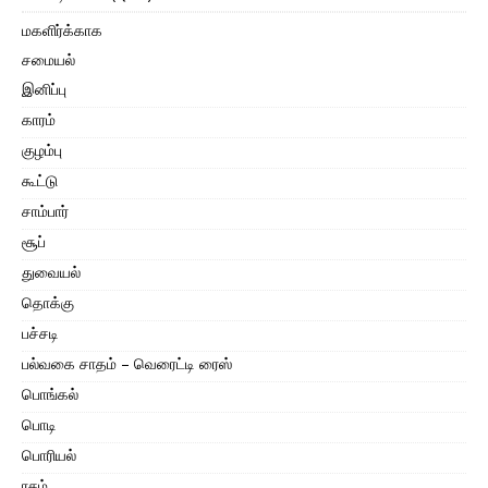
மகளிர்க்காக
சமையல்
இனிப்பு
காரம்
குழம்பு
கூட்டு
சாம்பார்
சூப்
துவையல்
தொக்கு
பச்சடி
பல்வகை சாதம் – வெரைட்டி ரைஸ்
பொங்கல்
பொடி
பொரியல்
ரசம்