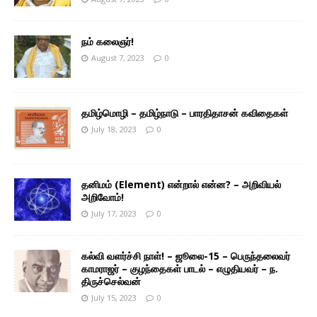
நம் கலைஞர்!
August 7, 2023
0
தமிழ்மொழி – தமிழ்நாடு – பாரதிதாசன் கவிதைகள்
July 18, 2023
0
தனிமம் (Element) என்றால் என்ன? – அறிவியல்
அறிவோம்!
July 17, 2023
0
கல்வி வளர்ச்சி நாள்! – ஜூலை-15 – பெருந்தலைவர்
காமராஜர் – குழந்தைகள் பாடல் – எழுதியவர் – ந.
திருச்செல்வன்
July 15, 2023
0