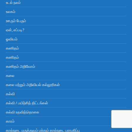
உடல் நலம்
உலகம்
ஊரும் பேரும்
ஏன், எப்படி?
ஓவியம்
கணிதம்
கணிதம்
கணிதம் அறிவோம்
கலை
கலை மற்றும் அறிவியல் கல்லூரிகள்
கல்வி
கல்வி / பயிற்சித் திட்டங்கள்
கல்வி உதவித்தொகை
காரம்
கால்நடை மருத்துவம் மற்றும் கால்நடை பராமரிப்பு