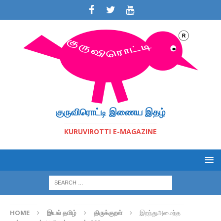
குருவிரொட்டி இணைய இதழ்
KURUVIROTTI E-MAGAZINE
HOME
இயல் தமிழ்
திருக்குறள்
இறந்துஅமைந்த