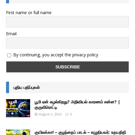
First name or full name
Email
By continuing, you accept the privacy policy
புதிய பதிப்புகள்
பூமி ஏன் சுழல்கிறது? அறிவியல் காரணம் என்ன? |
குருவிரொட்டி
August 3, 2026
0
குயிலக்கா! – குழந்தைப் பாடல் – எழுதியவர்: உதயநிதி