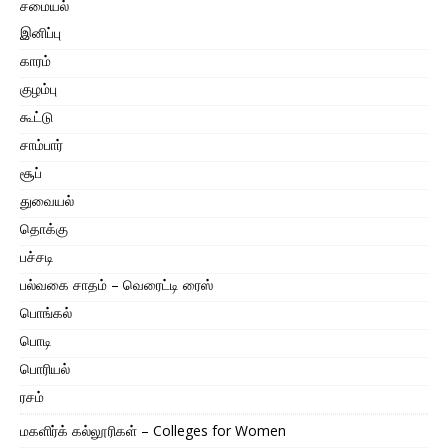
சமையல்
இனிப்பு
காரம்
குழம்பு
கூட்டு
சாம்பார்
சூப்
துவையல்
தொக்கு
பச்சடி
பல்வகை சாதம் – வெரைட்டி ரைஸ்
பொங்கல்
பொடி
பொரியல்
ரசம்
மகளிர்க் கல்லூரிகள் – Colleges for Women