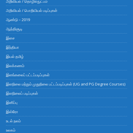
அறிவியல் / தொழில்நுட்பம்
அறிவியல் / பொறியியல் படிப்புகள்
ஆண்டு – 2019
ஆத்திசூடி
இசை
இந்தியா
இயல் தமிழ்
இலக்கணம்
இளங்கலைப் பட்டப்படிப்புகள்
இளநிலை மற்றும் முதுநிலை பட்டப்படிப்புகள் (UG and PG Degree Courses)
இளநிலைப் படிப்புகள்
இனிப்பு
இஸ்ரோ
உடல் நலம்
உலகம்