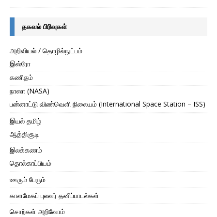
தகவல் பிரிவுகள்
அறிவியல் / தொழில்நுட்பம்
இஸ்ரோ
கணிதம்
நாஸா (NASA)
பன்னாட்டு விண்வெளி நிலையம் (International Space Station – ISS)
இயல் தமிழ்
ஆத்திசூடி
இலக்கணம்
தொல்காப்பியம்
ஊரும் பேரும்
காளமேகப் புலவர் தனிப்பாடல்கள்
சொற்கள் அறிவோம்