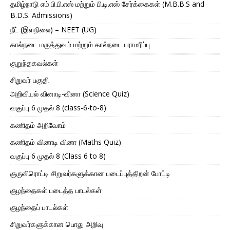
தமிழ்நாடு எம்.பி.பி.எஸ் மற்றும் பி.டி.எஸ் சேர்க்கைகள் (M.B.B.S and
B.D.S. Admissions)
நீட் (இளநிலை) – NEET (UG)
கால்நடை மருத்துவம் மற்றும் கால்நடை பராமரிப்பு
குறுந்தகவல்கள்
சிறுவர் பகுதி
அறிவியல் வினாடி-வினா (Science Quiz)
வகுப்பு 6 முதல் 8 (class-6-to-8)
கணிதம் அறிவோம்
கணிதம் வினாடி வினா (Maths Quiz)
வகுப்பு 6 முதல் 8 (Class 6 to 8)
குருவிரொட்டி சிறுவர்களுக்கான படைப்புத்திறன் போட்டி
குழந்தைகள் படைத்த பாடல்கள்
குழந்தைப் பாடல்கள்
சிறுவர்களுக்கான பொது அறிவு