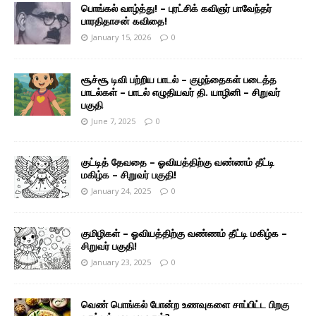
பொங்கல் வாழ்த்து! – புரட்சிக் கவிஞர் பாவேந்தர்
பாரதிதாசன் கவிதை!
January 15, 2026
0
சூச்சூ டிவி பற்றிய பாடல் – குழந்தைகள் படைத்த
பாடல்கள் – பாடல் எழுதியவர் தி. யாழினி – சிறுவர்
பகுதி
June 7, 2025
0
குட்டித் தேவதை – ஓவியத்திற்கு வண்ணம் தீட்டி
மகிழ்க – சிறுவர் பகுதி!
January 24, 2025
0
குமிழிகள் – ஓவியத்திற்கு வண்ணம் தீட்டி மகிழ்க –
சிறுவர் பகுதி!
January 23, 2025
0
வெண் பொங்கல் போன்ற உணவுகளை சாப்பிட்ட பிறகு