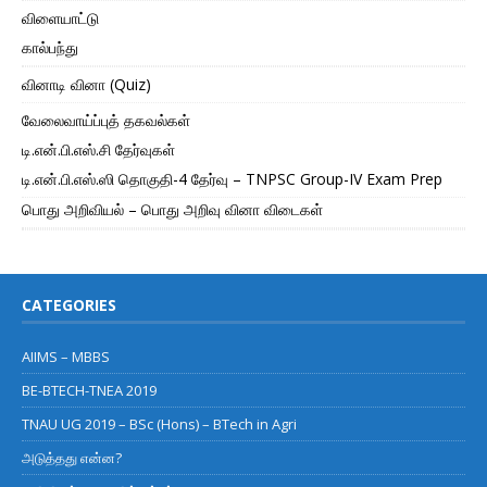
விளையாட்டு
கால்பந்து
வினாடி வினா (Quiz)
வேலைவாய்ப்புத் தகவல்கள்
டி.என்.பி.எஸ்.சி தேர்வுகள்
டி.என்.பி.எஸ்.ஸி தொகுதி-4 தேர்வு – TNPSC Group-IV Exam Prep
பொது அறிவியல் – பொது அறிவு வினா விடைகள்
CATEGORIES
AIIMS – MBBS
BE-BTECH-TNEA 2019
TNAU UG 2019 – BSc (Hons) – BTech in Agri
அடுத்தது என்ன?