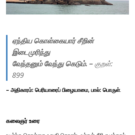
ஏந்திய கொள்கையார் சீறின்
இடைமுரிந்து
வேந்தனும் வேந்து கெடும்.
–
குறள்:
899
– அதிகாரம்: பெரியாரைப் பிழையாமை, பால்: பொருள்
.
கலைஞர் உரை