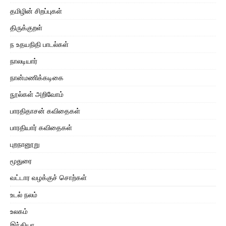
தமிழின் சிறப்புகள்
திருக்குறள்
ந உதயநிதி பாடல்கள்
நாலடியார்
நான்மணிக்கடிகை
நூல்கள் அறிவோம்
பாரதிதாசன் கவிதைகள்
பாரதியார் கவிதைகள்
புறநானூறு
மூதுரை
வட்டார வழக்குச் சொற்கள்
உடல் நலம்
உலகம்
இந்தியா