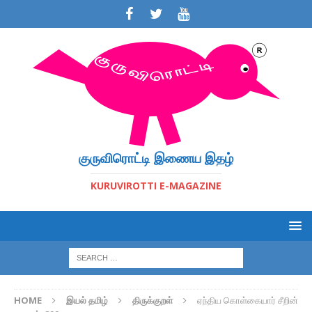
குருவிரொட்டி இணைய இதழ்
KURUVIROTTI E-MAGAZINE
HOME
இயல் தமிழ்
திருக்குறள்
ஏந்திய கொள்கையார் சீறின்