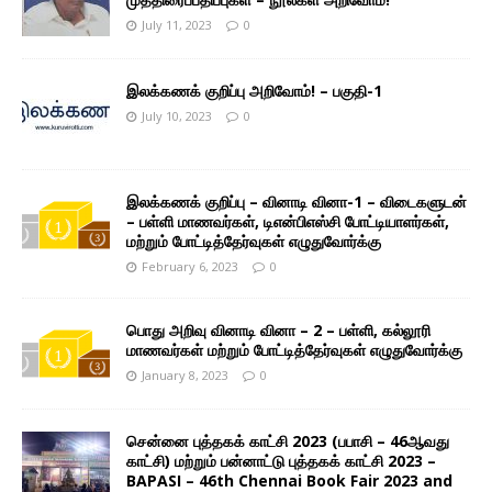
July 11, 2023
0
இலக்கணக் குறிப்பு அறிவோம்! – பகுதி-1
July 10, 2023
0
இலக்கணக் குறிப்பு – வினாடி வினா-1 – விடைகளுடன்
– பள்ளி மாணவர்கள், டிஎன்பிஎஸ்சி போட்டியாளர்கள்,
மற்றும் போட்டித்தேர்வுகள் எழுதுவோர்க்கு
February 6, 2023
0
பொது அறிவு வினாடி வினா – 2 – பள்ளி, கல்லூரி
மாணவர்கள் மற்றும் போட்டித்தேர்வுகள் எழுதுவோர்க்கு
January 8, 2023
0
சென்னை புத்தகக் காட்சி 2023 (பபாசி – 46ஆவது
காட்சி) மற்றும் பன்னாட்டு புத்தகக் காட்சி 2023 –
BAPASI – 46th Chennai Book Fair 2023 and