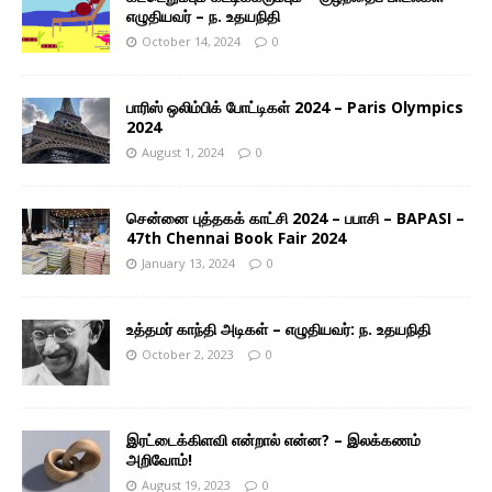
எழுதியவர் – ந. உதயநிதி
October 14, 2024
0
பாரிஸ் ஒலிம்பிக் போட்டிகள் 2024 – Paris Olympics
2024
August 1, 2024
0
சென்னை புத்தகக் காட்சி 2024 – பபாசி – BAPASI –
47th Chennai Book Fair 2024
January 13, 2024
0
உத்தமர் காந்தி அடிகள் – எழுதியவர்: ந. உதயநிதி
October 2, 2023
0
இரட்டைக்கிளவி என்றால் என்ன? – இலக்கணம்
அறிவோம்!
August 19, 2023
0