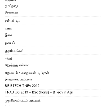
தமிழ்நாடு
சென்னை
ஏன், எப்படி?
கலை
இசை
ஓவியம்
குறும்படங்கள்
கல்வி
அடுத்தது என்ன?
அறிவியல் / பொறியியல் படிப்புகள்
இளநிலைப் படிப்புகள்
BE-BTECH-TNEA 2019
TNAU UG 2019 – BSc (Hons) – BTech in Agri
முதுநிலைப் பட்டப் படிப்புகள்