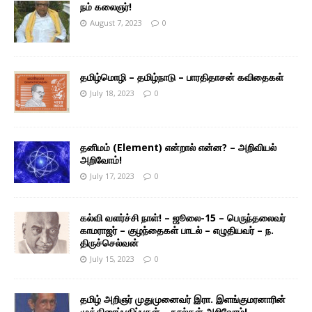
நம் கலைஞர்!
August 7, 2023
0
தமிழ்மொழி – தமிழ்நாடு – பாரதிதாசன் கவிதைகள்
July 18, 2023
0
தனிமம் (Element) என்றால் என்ன? – அறிவியல்
அறிவோம்!
July 17, 2023
0
கல்வி வளர்ச்சி நாள்! – ஜூலை-15 – பெருந்தலைவர்
காமராஜர் – குழந்தைகள் பாடல் – எழுதியவர் – ந.
திருச்செல்வன்
July 15, 2023
0
தமிழ் அறிஞர் முதுமுனைவர் இரா. இளங்குமரனாரின்
முத்திரைப்பதிப்புகள் – நூல்கள் அறிவோம்!