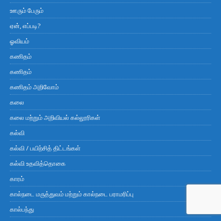
ஊரும் பேரும்
ஏன், எப்படி?
ஓவியம்
கணிதம்
கணிதம்
கணிதம் அறிவோம்
கலை
கலை மற்றும் அறிவியல் கல்லூரிகள்
கல்வி
கல்வி / பயிற்சித் திட்டங்கள்
கல்வி உதவித்தொகை
காரம்
கால்நடை மருத்துவம் மற்றும் கால்நடை பராமரிப்பு
கால்பந்து