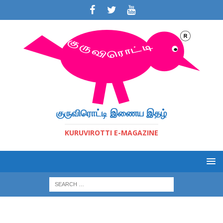
குருவிரொட்டி இணைய இதழ்
KURUVIROTTI E-MAGAZINE