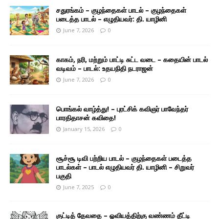
சதுரங்கம் – குழந்தைகள் பாடல் – குழந்தைகள்
படைத்த பாடல் – எழுதியவர்: தி. யாழினி
June 7, 2026
0
காகம், நரி, மற்றும் பாட்டி சுட்ட வடை – கதையின் பாடல்
வடிவம் – பாடல்: உதயநிதி நடராஜன்
June 7, 2026
0
பொங்கல் வாழ்த்து! – புரட்சிக் கவிஞர் பாவேந்தர்
பாரதிதாசன் கவிதை!
January 15, 2026
0
சூச்சூ டிவி பற்றிய பாடல் – குழந்தைகள் படைத்த
பாடல்கள் – பாடல் எழுதியவர் தி. யாழினி – சிறுவர்
பகுதி
June 7, 2025
0
குட்டித் தேவதை – ஓவியத்திற்கு வண்ணம் தீட்டி