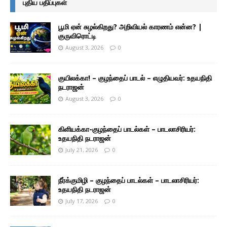
புதிய பதிப்புகள்
பூமி ஏன் சுழல்கிறது? அறிவியல் காரணம் என்ன? |
குருவிரொட்டி
August 3, 2026
0
குயிலக்கா! – குழந்தைப் பாடல் – எழுதியவர்: உதயநிதி
நடராஜன்
August 3, 2026
0
கிளியக்கா-குழந்தைப் பாடல்கள் – பாடலாசிரியர்:
உதயநிதி நடராஜன்
July 21, 2026
0
நீர்க்குமிழி – குழந்தைப் பாடல்கள் – பாடலாசிரியர்:
உதயநிதி நடராஜன்
July 17, 2026
0