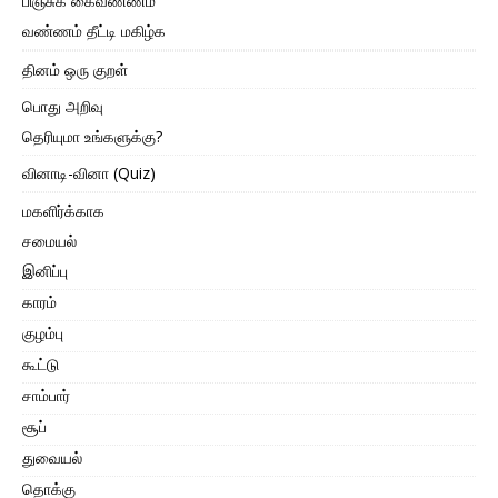
பிஞ்சுக் கைவண்ணம்
வண்ணம் தீட்டி மகிழ்க
தினம் ஒரு குறள்
பொது அறிவு
தெரியுமா உங்களுக்கு?
வினாடி-வினா (Quiz)
மகளிர்க்காக
சமையல்
இனிப்பு
காரம்
குழம்பு
கூட்டு
சாம்பார்
சூப்
துவையல்
தொக்கு