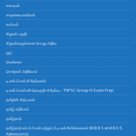
சமையல்
சாதனையாளர்கள்
சாம்பார்
சிறுவர் பகுதி
சிறுவர்களுக்கான பொது அறிவு
சூப்
சென்னை
சொற்கள் அறிவோம்
டி.என்.பி.எஸ்.சி தேர்வுகள்
டி.என்.பி.எஸ்.ஸி தொகுதி-4 தேர்வு – TNPSC Group-IV Exam Prep
தமிழின் சிறப்புகள்
தமிழ் கற்போம்
தமிழ்நாடு
தமிழ்நாடு எம்.பி.பி.எஸ் மற்றும் பி.டி.எஸ் சேர்க்கைகள் (M.B.B.S and B.D.S.
Admissions)