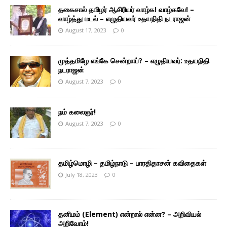
தகைசால் தமிழர் ஆசிரியர் வாழ்க! வாழ்கவே! –
வாழ்த்து மடல் – எழுதியவர் உதயநிதி நடராஜன்
August 17, 2023
0
முத்தமிழே எங்கே சென்றாய்? – எழுதியவர்: உதயநிதி
நடராஜன்
August 7, 2023
0
நம் கலைஞர்!
August 7, 2023
0
தமிழ்மொழி – தமிழ்நாடு – பாரதிதாசன் கவிதைகள்
July 18, 2023
0
தனிமம் (Element) என்றால் என்ன? – அறிவியல்
அறிவோம்!