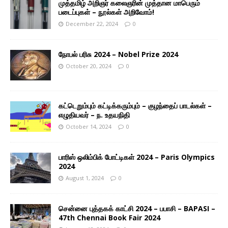
முத்தமிழ் அறிஞர் கலைஞரின் முத்தான மாபெரும்
படைப்புகள் – நூல்கள் அறிவோம்!
December 22, 2024
0
நோபல் பரிசு 2024 – Nobel Prize 2024
October 20, 2024
0
கட்டெறும்பும் கட்டிக்கரும்பும் – குழந்தைப் பாடல்கள் –
எழுதியவர் – ந. உதயநிதி
October 14, 2024
0
பாரிஸ் ஒலிம்பிக் போட்டிகள் 2024 – Paris Olympics
2024
August 1, 2024
0
சென்னை புத்தகக் காட்சி 2024 – பபாசி – BAPASI –
47th Chennai Book Fair 2024