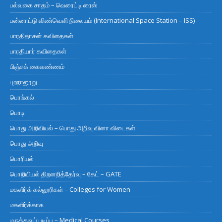
பல்வகை சாதம் – வெரைட்டி ரைஸ்
பன்னாட்டு விண்வெளி நிலையம் (International Space Station – ISS)
பாரதிதாசன் கவிதைகள்
பாரதியார் கவிதைகள்
பிஞ்சுக் கைவண்ணம்
புறநானூறு
பொங்கல்
பொடி
பொது அறிவியல் – பொது அறிவு வினா விடைகள்
பொது அறிவு
பொரியல்
பொறியியல் திறனறித்தேர்வு – கேட் – GATE
மகளிர்க் கல்லூரிகள் – Colleges for Women
மகளிர்க்காக
மருத்துவப் படிப்பு – Medical Courses