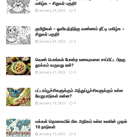
மகிழ்க – சிறுவர் பகுதி!
January 24, 2025
0
குமிழிகள் – ஓவியத்திற்கு வண்ணம் தீட்டி மகிழ்க –
சிறுவர் பகுதி!
January 23, 2025
0
வெண் பொங்கல் போன்ற உணவுகளை சாப்பிட்ட பிறகு
தூக்கம் வருவது ஏன்?
January 21, 2025
0
பட்டாம்பூச்சிகளுக்கும் அந்துப்பூச்சிகளுக்கும் உள்ள
வேறுபாடுகள் என்ன?
January 19, 2025
0
மக்கள் தொகையில் மிக அதிகம் உள்ள உலகின் முதல்
10 நாடுகள்
January 15, 2025
0