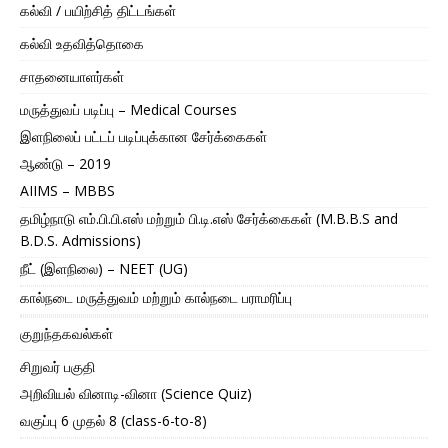
கல்வி / பயிற்சித் திட்டங்கள்
கல்வி உதவித்தொகை
சாதனையாளர்கள்
மருத்துவப் படிப்பு – Medical Courses
இளநிலைப் பட்டப் படிப்புக்கான சேர்க்கைகள்
ஆண்டு – 2019
AIIMS – MBBS
தமிழ்நாடு எம்.பி.பி.எஸ் மற்றும் பி.டி.எஸ் சேர்க்கைகள் (M.B.B.S and
B.D.S. Admissions)
நீட் (இளநிலை) – NEET (UG)
கால்நடை மருத்துவம் மற்றும் கால்நடை பராமரிப்பு
குறுந்தகவல்கள்
சிறுவர் பகுதி
அறிவியல் வினாடி-வினா (Science Quiz)
வகுப்பு 6 முதல் 8 (class-6-to-8)