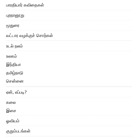
பாரதியார் கவிதைகள்
புறநானூறு
மூதுரை
வட்டார வழக்குச் சொற்கள்
உடல் நலம்
உலகம்
இந்தியா
தமிழ்நாடு
சென்னை
ஏன், எப்படி?
கலை
இசை
ஓவியம்
குறும்படங்கள்