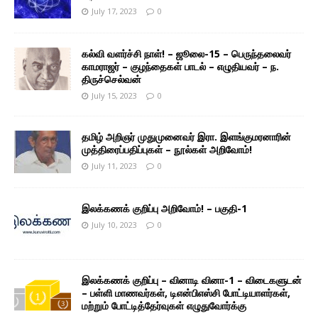
July 17, 2023
0
கல்வி வளர்ச்சி நாள்! – ஜூலை-15 – பெருந்தலைவர்
காமராஜர் – குழந்தைகள் பாடல் – எழுதியவர் – ந.
திருச்செல்வன்
July 15, 2023
0
தமிழ் அறிஞர் முதுமுனைவர் இரா. இளங்குமரனாரின்
முத்திரைப்பதிப்புகள் – நூல்கள் அறிவோம்!
July 11, 2023
0
இலக்கணக் குறிப்பு அறிவோம்! – பகுதி-1
July 10, 2023
0
இலக்கணக் குறிப்பு – வினாடி வினா-1 – விடைகளுடன்
– பள்ளி மாணவர்கள், டிஎன்பிஎஸ்சி போட்டியாளர்கள்,
மற்றும் போட்டித்தேர்வுகள் எழுதுவோர்க்கு