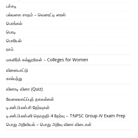
பச்சடி
பல்வகை சாதம் – வெரைட்டி ரைஸ்
பொங்கல்
பொடி
பொரியல்
ரசம்
மகளிர்க் கல்லூரிகள் – Colleges for Women
விளையாட்டு
கால்பந்து
வினாடி வினா (Quiz)
வேலைவாய்ப்புத் தகவல்கள்
டி.என்.பி.எஸ்.சி தேர்வுகள்
டி.என்.பி.எஸ்.ஸி தொகுதி-4 தேர்வு – TNPSC Group-IV Exam Prep
பொது அறிவியல் – பொது அறிவு வினா விடைகள்