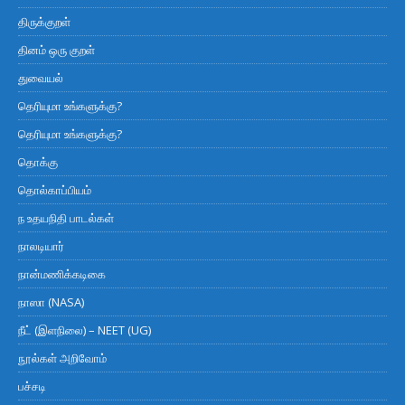
திருக்குறள்
தினம் ஒரு குறள்
துவையல்
தெரியுமா உங்களுக்கு?
தெரியுமா உங்களுக்கு?
தொக்கு
தொல்காப்பியம்
ந உதயநிதி பாடல்கள்
நாலடியார்
நான்மணிக்கடிகை
நாஸா (NASA)
நீட் (இளநிலை) – NEET (UG)
நூல்கள் அறிவோம்
பச்சடி