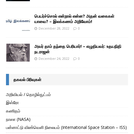
பெயர்ச்சொல் என்றால் என்ன? அதன் வகைகள்
யாவை? – இலக்கணம் அறிவோம்!
December 28, 2022
0
அவர் தாம் தந்தை பெரியார்! – எழுதியவர்: உதயநிதி
நடராஜன்
December 24, 2022
0
தகவல் பிரிவுகள்
அறிவியல் / தொழில்நுட்பம்
இஸ்ரோ
கணிதம்
நாஸா (NASA)
பன்னாட்டு விண்வெளி நிலையம் (International Space Station – ISS)