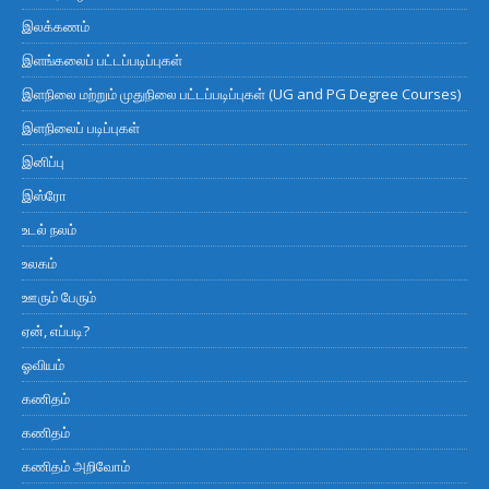
இலக்கணம்
இளங்கலைப் பட்டப்படிப்புகள்
இளநிலை மற்றும் முதுநிலை பட்டப்படிப்புகள் (UG and PG Degree Courses)
இளநிலைப் படிப்புகள்
இனிப்பு
இஸ்ரோ
உடல் நலம்
உலகம்
ஊரும் பேரும்
ஏன், எப்படி?
ஓவியம்
கணிதம்
கணிதம்
கணிதம் அறிவோம்