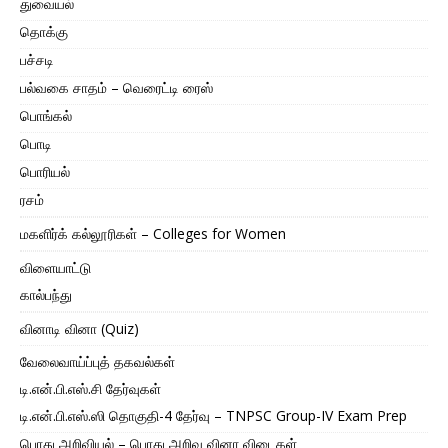
துவையல்
தொக்கு
பச்சடி
பல்வகை சாதம் – வெரைட்டி ரைஸ்
பொங்கல்
பொடி
பொரியல்
ரசம்
மகளிர்க் கல்லூரிகள் – Colleges for Women
விளையாட்டு
கால்பந்து
வினாடி வினா (Quiz)
வேலைவாய்ப்புத் தகவல்கள்
டி.என்.பி.எஸ்.சி தேர்வுகள்
டி.என்.பி.எஸ்.ஸி தொகுதி-4 தேர்வு – TNPSC Group-IV Exam Prep
பொது அறிவியல் – பொது அறிவு வினா விடைகள்