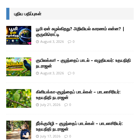
புதிய பதிப்புகள்
பூமி ஏன் சுழல்கிறது? அறிவியல் காரணம் என்ன? |
குருவிரொட்டி
August 3, 2026
0
குயிலக்கா! – குழந்தைப் பாடல் – எழுதியவர்: உதயநிதி
நடராஜன்
August 3, 2026
0
கிளியக்கா-குழந்தைப் பாடல்கள் – பாடலாசிரியர்:
உதயநிதி நடராஜன்
July 21, 2026
0
நீர்க்குமிழி – குழந்தைப் பாடல்கள் – பாடலாசிரியர்:
உதயநிதி நடராஜன்
July 17, 2026
0