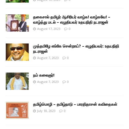
தகைசால் தமிழர் ஆசிரியர் வாழ்க! வாழ்கவே! –
வாழ்த்து மடல் – எழுதியவர் உதயநிதி நடராஜன்
August 17, 2023
0
முத்தமிழே எங்கே சென்றாய்? – எழுதியவர்: உதயநிதி
நடராஜன்
August 7, 2023
0
நம் கலைஞர்!
August 7, 2023
0
தமிழ்மொழி – தமிழ்நாடு – பாரதிதாசன் கவிதைகள்
July 18, 2023
0