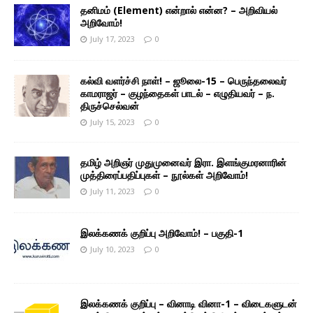
தனிமம் (Element) என்றால் என்ன? – அறிவியல்
அறிவோம்!
July 17, 2023
0
கல்வி வளர்ச்சி நாள்! – ஜூலை-15 – பெருந்தலைவர்
காமராஜர் – குழந்தைகள் பாடல் – எழுதியவர் – ந.
திருச்செல்வன்
July 15, 2023
0
தமிழ் அறிஞர் முதுமுனைவர் இரா. இளங்குமரனாரின்
முத்திரைப்பதிப்புகள் – நூல்கள் அறிவோம்!
July 11, 2023
0
இலக்கணக் குறிப்பு அறிவோம்! – பகுதி-1
July 10, 2023
0
இலக்கணக் குறிப்பு – வினாடி வினா-1 – விடைகளுடன்