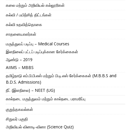
கலை மற்றும் அறிவியல் கல்லூரிகள்
கல்வி / பயிற்சித் திட்டங்கள்
கல்வி உதவித்தொகை
சாதனையாளர்கள்
மருத்துவப் படிப்பு – Medical Courses
இளநிலைப் பட்டப் படிப்புக்கான சேர்க்கைகள்
ஆண்டு – 2019
AIIMS – MBBS
தமிழ்நாடு எம்.பி.பி.எஸ் மற்றும் பி.டி.எஸ் சேர்க்கைகள் (M.B.B.S and
B.D.S. Admissions)
நீட் (இளநிலை) – NEET (UG)
கால்நடை மருத்துவம் மற்றும் கால்நடை பராமரிப்பு
குறுந்தகவல்கள்
சிறுவர் பகுதி
அறிவியல் வினாடி-வினா (Science Quiz)