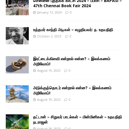
சென்னை புத்தகக் காட்சி 2024 – பபாசி – BAPASI –
47th Chennai Book Fair 2024
January 13, 2024
0
உத்தமர் காந்தி அடிகள் – எழுதியவர்: ந. உதயநிதி
October 2, 2023
0
இரட்டைக்கிளவி என்றால் என்ன? – இலக்கணம்
அறிவோம்!
August 19, 2023
0
அடுக்குத்தொடர் என்றால் என்ன? – இலக்கணம்
அறிவோம்!
August 19, 2023
0
தட்டான் – சிறுவர் பாடல்கள் – மின்மினிகள் – உதயநிதி
நடராஜன்
August 18, 2023
0