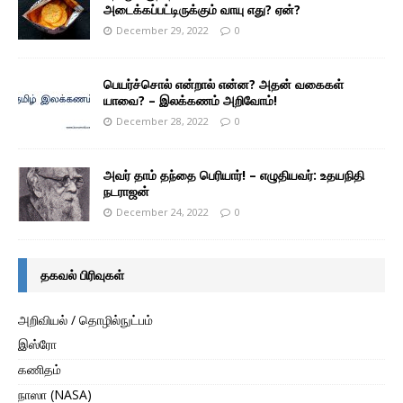
அடைக்கப்பட்டிருக்கும் வாயு எது? ஏன்?
December 29, 2022
0
பெயர்ச்சொல் என்றால் என்ன? அதன் வகைகள்
யாவை? – இலக்கணம் அறிவோம்!
December 28, 2022
0
அவர் தாம் தந்தை பெரியார்! – எழுதியவர்: உதயநிதி
நடராஜன்
December 24, 2022
0
தகவல் பிரிவுகள்
அறிவியல் / தொழில்நுட்பம்
இஸ்ரோ
கணிதம்
நாஸா (NASA)