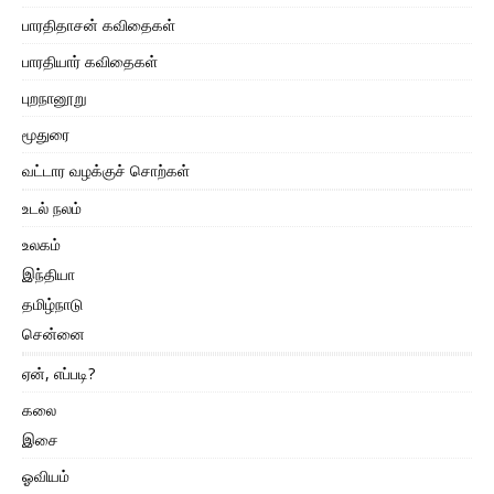
பாரதிதாசன் கவிதைகள்
பாரதியார் கவிதைகள்
புறநானூறு
மூதுரை
வட்டார வழக்குச் சொற்கள்
உடல் நலம்
உலகம்
இந்தியா
தமிழ்நாடு
சென்னை
ஏன், எப்படி?
கலை
இசை
ஓவியம்