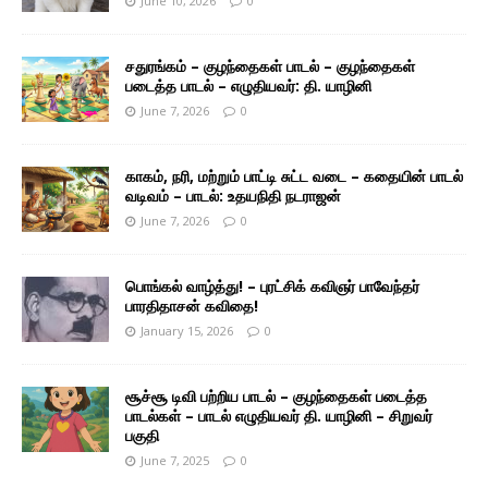
June 10, 2026
0
சதுரங்கம் – குழந்தைகள் பாடல் – குழந்தைகள்
படைத்த பாடல் – எழுதியவர்: தி. யாழினி
June 7, 2026
0
காகம், நரி, மற்றும் பாட்டி சுட்ட வடை – கதையின் பாடல்
வடிவம் – பாடல்: உதயநிதி நடராஜன்
June 7, 2026
0
பொங்கல் வாழ்த்து! – புரட்சிக் கவிஞர் பாவேந்தர்
பாரதிதாசன் கவிதை!
January 15, 2026
0
சூச்சூ டிவி பற்றிய பாடல் – குழந்தைகள் படைத்த
பாடல்கள் – பாடல் எழுதியவர் தி. யாழினி – சிறுவர்
பகுதி
June 7, 2025
0