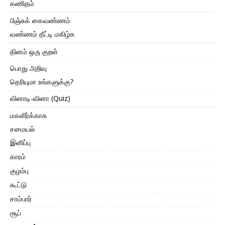
கணிதம்
பிஞ்சுக் கைவண்ணம்
வண்ணம் தீட்டி மகிழ்க
தினம் ஒரு குறள்
பொது அறிவு
தெரியுமா உங்களுக்கு?
வினாடி-வினா (Quiz)
மகளிர்க்காக
சமையல்
இனிப்பு
காரம்
குழம்பு
கூட்டு
சாம்பார்
சூப்