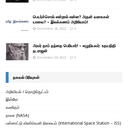
பெயர்ச்சொல் என்றால் என்ன? அதன் வகைகள்
யாவை? – இலக்கணம் அறிவோம்!
December 28, 2022
0
அவர் தாம் தந்தை பெரியார்! – எழுதியவர்: உதயநிதி
நடராஜன்
December 24, 2022
0
தகவல் பிரிவுகள்
அறிவியல் / தொழில்நுட்பம்
இஸ்ரோ
கணிதம்
நாஸா (NASA)
பன்னாட்டு விண்வெளி நிலையம் (International Space Station – ISS)