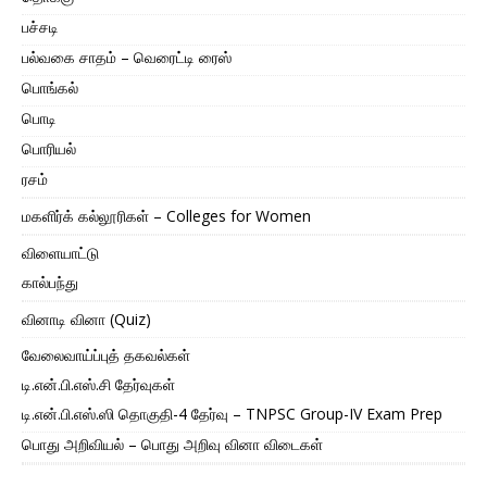
பச்சடி
பல்வகை சாதம் – வெரைட்டி ரைஸ்
பொங்கல்
பொடி
பொரியல்
ரசம்
மகளிர்க் கல்லூரிகள் – Colleges for Women
விளையாட்டு
கால்பந்து
வினாடி வினா (Quiz)
வேலைவாய்ப்புத் தகவல்கள்
டி.என்.பி.எஸ்.சி தேர்வுகள்
டி.என்.பி.எஸ்.ஸி தொகுதி-4 தேர்வு – TNPSC Group-IV Exam Prep
பொது அறிவியல் – பொது அறிவு வினா விடைகள்