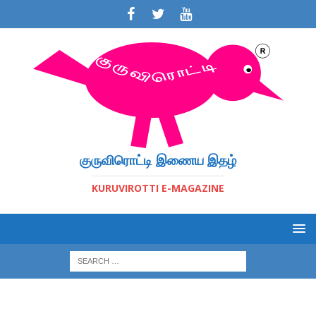
குருவிரொட்டி இணைய இதழ்
KURUVIROTTI E-MAGAZINE