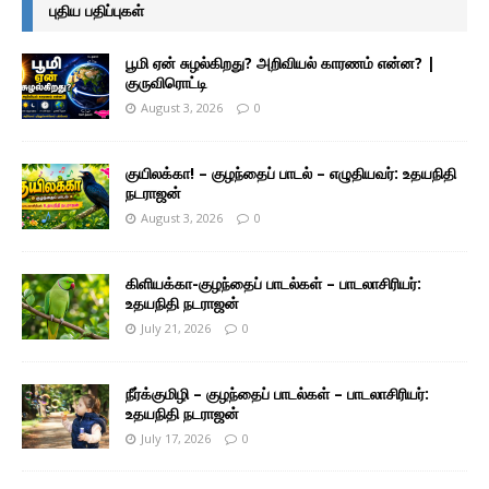
புதிய பதிப்புகள்
பூமி ஏன் சுழல்கிறது? அறிவியல் காரணம் என்ன? |
குருவிரொட்டி
August 3, 2026
0
குயிலக்கா! – குழந்தைப் பாடல் – எழுதியவர்: உதயநிதி
நடராஜன்
August 3, 2026
0
கிளியக்கா-குழந்தைப் பாடல்கள் – பாடலாசிரியர்:
உதயநிதி நடராஜன்
July 21, 2026
0
நீர்க்குமிழி – குழந்தைப் பாடல்கள் – பாடலாசிரியர்:
உதயநிதி நடராஜன்
July 17, 2026
0