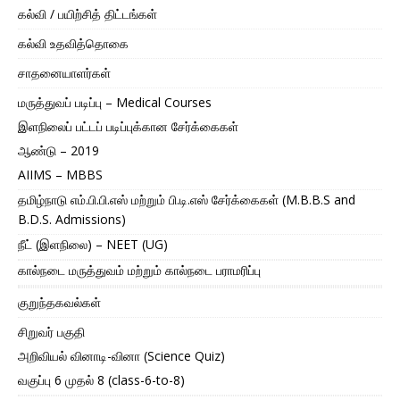
கல்வி / பயிற்சித் திட்டங்கள்
கல்வி உதவித்தொகை
சாதனையாளர்கள்
மருத்துவப் படிப்பு – Medical Courses
இளநிலைப் பட்டப் படிப்புக்கான சேர்க்கைகள்
ஆண்டு – 2019
AIIMS – MBBS
தமிழ்நாடு எம்.பி.பி.எஸ் மற்றும் பி.டி.எஸ் சேர்க்கைகள் (M.B.B.S and
B.D.S. Admissions)
நீட் (இளநிலை) – NEET (UG)
கால்நடை மருத்துவம் மற்றும் கால்நடை பராமரிப்பு
குறுந்தகவல்கள்
சிறுவர் பகுதி
அறிவியல் வினாடி-வினா (Science Quiz)
வகுப்பு 6 முதல் 8 (class-6-to-8)