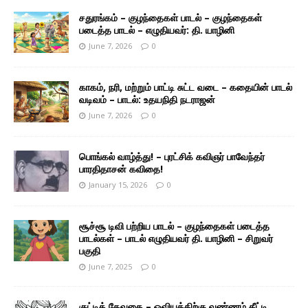
சதுரங்கம் – குழந்தைகள் பாடல் – குழந்தைகள்
படைத்த பாடல் – எழுதியவர்: தி. யாழினி
June 7, 2026
0
காகம், நரி, மற்றும் பாட்டி சுட்ட வடை – கதையின் பாடல்
வடிவம் – பாடல்: உதயநிதி நடராஜன்
June 7, 2026
0
பொங்கல் வாழ்த்து! – புரட்சிக் கவிஞர் பாவேந்தர்
பாரதிதாசன் கவிதை!
January 15, 2026
0
சூச்சூ டிவி பற்றிய பாடல் – குழந்தைகள் படைத்த
பாடல்கள் – பாடல் எழுதியவர் தி. யாழினி – சிறுவர்
பகுதி
June 7, 2025
0
குட்டித் தேவதை – ஓவியத்திற்கு வண்ணம் தீட்டி