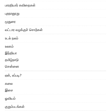
பாரதியார் கவிதைகள்
புறநானூறு
மூதுரை
வட்டார வழக்குச் சொற்கள்
உடல் நலம்
உலகம்
இந்தியா
தமிழ்நாடு
சென்னை
ஏன், எப்படி?
கலை
இசை
ஓவியம்
குறும்படங்கள்