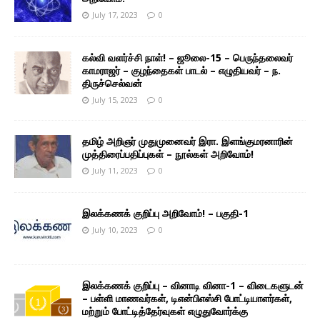
July 17, 2023
0
கல்வி வளர்ச்சி நாள்! – ஜூலை-15 – பெருந்தலைவர்
காமராஜர் – குழந்தைகள் பாடல் – எழுதியவர் – ந.
திருச்செல்வன்
July 15, 2023
0
தமிழ் அறிஞர் முதுமுனைவர் இரா. இளங்குமரனாரின்
முத்திரைப்பதிப்புகள் – நூல்கள் அறிவோம்!
July 11, 2023
0
இலக்கணக் குறிப்பு அறிவோம்! – பகுதி-1
July 10, 2023
0
இலக்கணக் குறிப்பு – வினாடி வினா-1 – விடைகளுடன்
– பள்ளி மாணவர்கள், டிஎன்பிஎஸ்சி போட்டியாளர்கள்,
மற்றும் போட்டித்தேர்வுகள் எழுதுவோர்க்கு