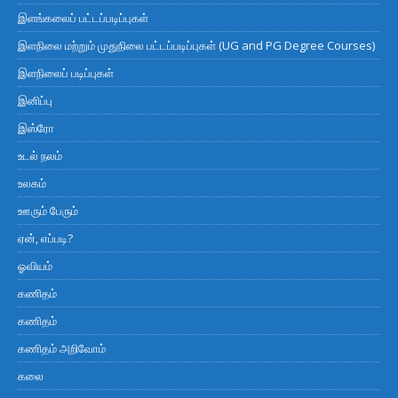
இளங்கலைப் பட்டப்படிப்புகள்
இளநிலை மற்றும் முதுநிலை பட்டப்படிப்புகள் (UG and PG Degree Courses)
இளநிலைப் படிப்புகள்
இனிப்பு
இஸ்ரோ
உடல் நலம்
உலகம்
ஊரும் பேரும்
ஏன், எப்படி?
ஓவியம்
கணிதம்
கணிதம்
கணிதம் அறிவோம்
கலை