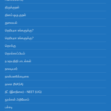
திருக்குறள்
தினம் ஒரு குறள்
துவையல்
தெரியுமா உங்களுக்கு?
தெரியுமா உங்களுக்கு?
தொக்கு
தொல்காப்பியம்
ந உதயநிதி பாடல்கள்
நாலடியார்
நான்மணிக்கடிகை
நாஸா (NASA)
நீட் (இளநிலை) – NEET (UG)
நூல்கள் அறிவோம்
பச்சடி