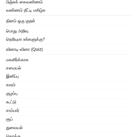
பிஞ்சுக் கைவண்ணம்
வண்ணம் தீட்டி மகிழ்க
தினம் ஒரு குறள்
பொது அறிவு
தெரியுமா உங்களுக்கு?
வினாடி-வினா (Quiz)
மகளிர்க்காக
சமையல்
இனிப்பு
காரம்
குழம்பு
கூட்டு
சாம்பார்
சூப்
துவையல்
தொக்கு