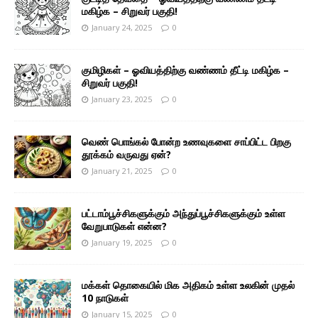
மகிழ்க – சிறுவர் பகுதி!
January 24, 2025
0
குமிழிகள் – ஓவியத்திற்கு வண்ணம் தீட்டி மகிழ்க –
சிறுவர் பகுதி!
January 23, 2025
0
வெண் பொங்கல் போன்ற உணவுகளை சாப்பிட்ட பிறகு
தூக்கம் வருவது ஏன்?
January 21, 2025
0
பட்டாம்பூச்சிகளுக்கும் அந்துப்பூச்சிகளுக்கும் உள்ள
வேறுபாடுகள் என்ன?
January 19, 2025
0
மக்கள் தொகையில் மிக அதிகம் உள்ள உலகின் முதல்
10 நாடுகள்
January 15, 2025
0