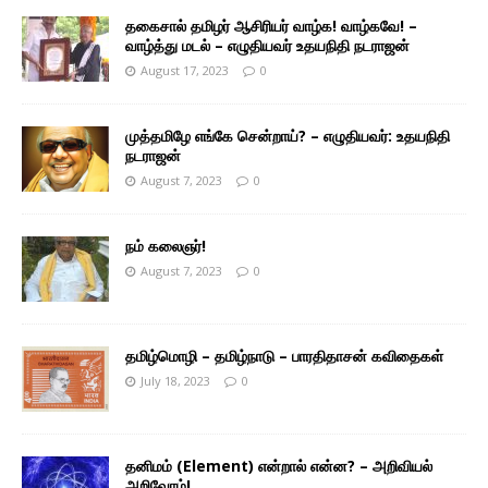
தகைசால் தமிழர் ஆசிரியர் வாழ்க! வாழ்கவே! –
வாழ்த்து மடல் – எழுதியவர் உதயநிதி நடராஜன்
August 17, 2023
0
முத்தமிழே எங்கே சென்றாய்? – எழுதியவர்: உதயநிதி
நடராஜன்
August 7, 2023
0
நம் கலைஞர்!
August 7, 2023
0
தமிழ்மொழி – தமிழ்நாடு – பாரதிதாசன் கவிதைகள்
July 18, 2023
0
தனிமம் (Element) என்றால் என்ன? – அறிவியல்
அறிவோம்!