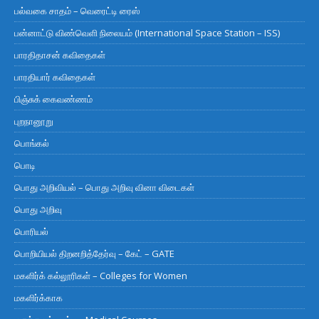
பல்வகை சாதம் – வெரைட்டி ரைஸ்
பன்னாட்டு விண்வெளி நிலையம் (International Space Station – ISS)
பாரதிதாசன் கவிதைகள்
பாரதியார் கவிதைகள்
பிஞ்சுக் கைவண்ணம்
புறநானூறு
பொங்கல்
பொடி
பொது அறிவியல் – பொது அறிவு வினா விடைகள்
பொது அறிவு
பொரியல்
பொறியியல் திறனறித்தேர்வு – கேட் – GATE
மகளிர்க் கல்லூரிகள் – Colleges for Women
மகளிர்க்காக