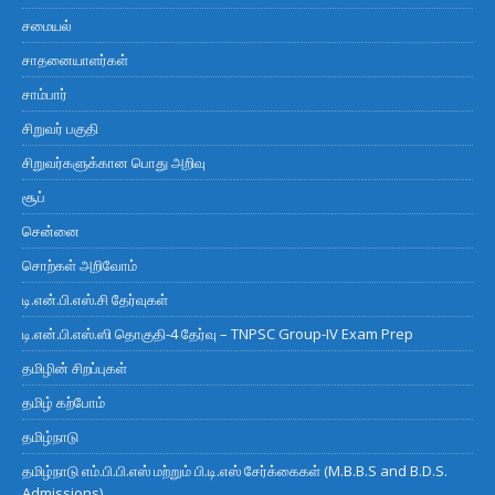
சமையல்
சாதனையாளர்கள்
சாம்பார்
சிறுவர் பகுதி
சிறுவர்களுக்கான பொது அறிவு
சூப்
சென்னை
சொற்கள் அறிவோம்
டி.என்.பி.எஸ்.சி தேர்வுகள்
டி.என்.பி.எஸ்.ஸி தொகுதி-4 தேர்வு – TNPSC Group-IV Exam Prep
தமிழின் சிறப்புகள்
தமிழ் கற்போம்
தமிழ்நாடு
தமிழ்நாடு எம்.பி.பி.எஸ் மற்றும் பி.டி.எஸ் சேர்க்கைகள் (M.B.B.S and B.D.S.
Admissions)