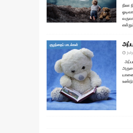
நிலா 
ஓடிவா
வருவா
என்று
அப்
குழந்தைப் பாடல்கள்
Jul
அப்பா
அருமை
யானை
உண்டு,