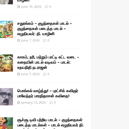
June 10, 2026
0
சதுரங்கம் – குழந்தைகள் பாடல் –
குழந்தைகள் படைத்த பாடல் –
எழுதியவர்: தி. யாழினி
June 7, 2026
0
காகம், நரி, மற்றும் பாட்டி சுட்ட வடை –
கதையின் பாடல் வடிவம் – பாடல்:
உதயநிதி நடராஜன்
June 7, 2026
0
பொங்கல் வாழ்த்து! – புரட்சிக் கவிஞர்
பாவேந்தர் பாரதிதாசன் கவிதை!
January 15, 2026
0
சூச்சூ டிவி பற்றிய பாடல் – குழந்தைகள்
படைத்த பாடல்கள் – பாடல் எழுதியவர் தி.