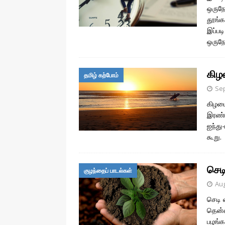
ஒருநே
தூங்க
இப்பட
ஒருந
கிழம
தமிழ் கற்போம்
Sep
கிழமை
இரண்ட
ஐந்து
கூறு.
செட
குழந்தைப் பாடல்கள்
Aug
செடி 
தென்ன
பழங்க