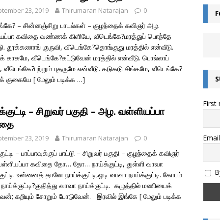
tember 23, 2019
Thirumaran Natarajan
0
F
எங்கே? – சின்னஞ்சிறு பாடல்கள் – குழந்தைக் கவிஞர் அழ.
யப்பா கவிதை வண்ணக் கிளியே, வீடெங்கே?மரத்துப் பொந்தே
டு. தூக்கணாங் குருவி, வீடெங்கே?தொங்குது மரத்தில் என்வீடு.
புக் காகமே, வீடெங்கே?கட்டுவேன் மரத்தில் என்வீடு. பொல்லாப்
, வீடெங்கே?புற்றும் புதருமே என்வீடு. கடுகடு சிங்கமே, வீடெங்கே?
S
ுக் குகையே
[ மேலும் படிக்க …]
First
க்குட்டி – சிறுவர் பகுதி – அழ. வள்ளியப்பா
ிதை
Email
tember 23, 2019
Thirumaran Natarajan
0
குட்டி – பாப்பாவுக்குப் பாட்டு – சிறுவர் பகுதி – குழந்தைக் கவிஞர்
ள்ளியப்பா கவிதை தோ… தோ… நாய்க்குட்டி, துள்ளி வாவா
By
குட்டி. உன்னைத் தானே நாய்க்குட்டி,ஓடி வாவா நாய்க்குட்டி. கோபம்
ாய்க்குட்டி?குதித்து வாவா நாய்க்குட்டி. கழுத்தில் மணியைக்
வேன்; கறியும் சோறும் போடுவேன். இரவில் இங்கே
[ மேலும் படிக்க