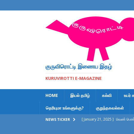
குருவிரொட்டி இணைய இதழ்
KURUVIROTTI E-MAGAZINE
HOME
இயல் தமிழ்
கல்வி
உயர் 
தெரியுமா உங்களுக்கு?
குறுந்தகவல்கள்
[ January 21, 2025 ]
வெண் பொங்க
NEWS TICKER
[ February 6, 2023 ]
இலக்கணக் க