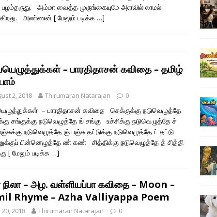
 பழம்தருது. அம்மா வைத்த முருங்கையுமே அளவில் லாமல்
க்கிறது. அண்ணன்
[ மேலும் படிக்க …]
்யெழுத்துக்கள் – பாரதிதாசன் கவிதை – தமிழ்
போம்
ust 2, 2018
Thirumaran Natarajan
0
ெழுத்துக்கள் – பாரதிதாசன் கவிதை செக்குக்கு நடுவெழுத்தே
க்கு சங்குக்கு நடுவெழுத்தே ங் சங்கு உச்சிக்கு நடுவெழுத்தே ச்
பஞ்சுக்கு நடுவெழுத்தே ஞ் பஞ்சு தட்டுக்கு நடுவெழுத்தே ட் தட்டு
க்குப் பின்னெழுத்தே ண் கண் சித்திக்கு நடுவெழுத்தே த் சித்தி
்கு
[ மேலும் படிக்க …]
ா நிலா – அழ. வள்ளியப்பா கவிதை – Moon –
il Rhyme – Azha Valliyappa Poem
y 20, 2018
Thirumaran Natarajan
0