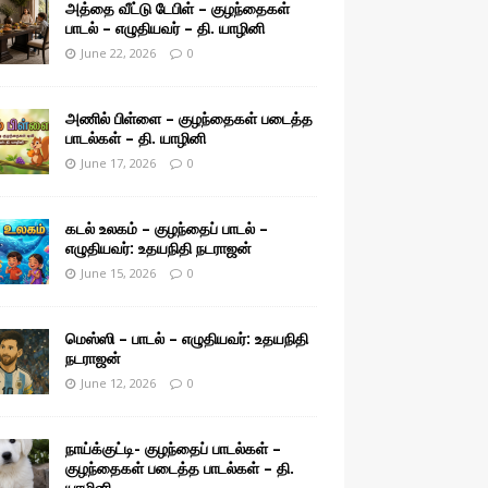
அத்தை வீட்டு டேபிள் – குழந்தைகள்
பாடல் – எழுதியவர் – தி. யாழினி
June 22, 2026
0
அணில் பிள்ளை – குழந்தைகள் படைத்த
பாடல்கள் – தி. யாழினி
June 17, 2026
0
கடல் உலகம் – குழந்தைப் பாடல் –
எழுதியவர்: உதயநிதி நடராஜன்
June 15, 2026
0
மெஸ்ஸி – பாடல் – எழுதியவர்: உதயநிதி
நடராஜன்
June 12, 2026
0
நாய்க்குட்டி- குழந்தைப் பாடல்கள் –
குழந்தைகள் படைத்த பாடல்கள் – தி.
யாழினி