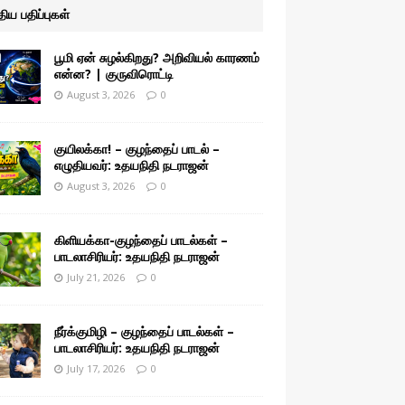
ுதிய பதிப்புகள்
பூமி ஏன் சுழல்கிறது? அறிவியல் காரணம்
என்ன? | குருவிரொட்டி
August 3, 2026
0
குயிலக்கா! – குழந்தைப் பாடல் –
எழுதியவர்: உதயநிதி நடராஜன்
August 3, 2026
0
கிளியக்கா-குழந்தைப் பாடல்கள் –
பாடலாசிரியர்: உதயநிதி நடராஜன்
July 21, 2026
0
நீர்க்குமிழி – குழந்தைப் பாடல்கள் –
பாடலாசிரியர்: உதயநிதி நடராஜன்
July 17, 2026
0