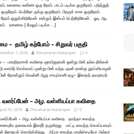
ரம். உணைவ உண்ண ஒரு நேரம். பாடம் படிக்க ஒருநேரம். படுத்துத்
 ஒருநேரம். பெற்றோ ருக்கு ஒருநேரம். பிறருக் காக ஒருநேரம்.
ி நேரம் ஒதுக்கிடுவேன். என்றும் இன்பம் பெற்றிடுவேன். ஓடி ஆட
ேரம். உணைவ
[ மேலும் படிக்க …]
ை – தமிழ் கற்போம் – சிறுவர் பகுதி
tember 7, 2018
Thirumaran Natarajan
0
 – பாரதிதாசன் கவிதை ஞாயிறுதான் ஒன்று-பின் நல்ல திங்கள்
ு வாயிற் செவ்வாய் மூன்று-பின் வந்த புதன் நான்கு தூய்வியாழன்
-பின் தோன்றும் வெள்ளி ஆறு சாயும்சனி ஏழு– இதைத் தவறாமற்
ி வளர்ப்பேன் – அழ. வள்ளியப்பா கவிதை
ust 15, 2018
Thirumaran Natarajan
0
வளர்ப்பேன் – அழ. வள்ளியப்பா கவிதை தாத்தா வைத்த
ையுமே தலையால் இளநீர் தருகிறது. பாட்டி வைத்த கொய்யாவும்
ள் நிறையக் கொடுக்கிறது. அப்பா வைத்த மாஞ்செடியோ அல்வா