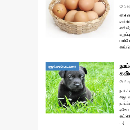
தொழில்நுட்பம்
Sep
வீடு 
வள்ளி
என்வீ
கறுப்
பாம்பே
காட்ட
நாய்
குழந்தைப் பாடல்கள்
கவ
Sep
நாய்க்
அழ. வ
நாய்க்
ஏனோ ந
கட்டு
…]