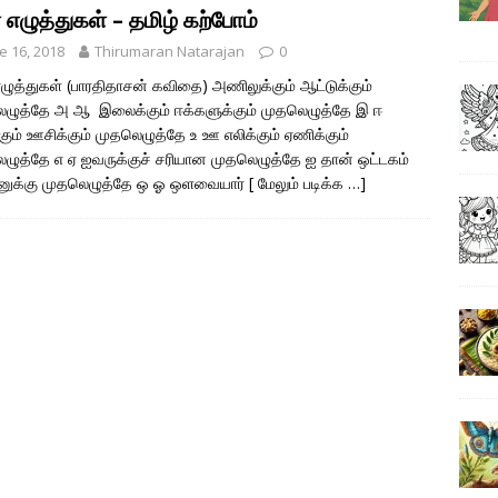
் எழுத்துகள் – தமிழ் கற்போம்
e 16, 2018
Thirumaran Natarajan
0
 எழுத்துகள் (பாரதிதாசன் கவிதை) அணிலுக்கும் ஆட்டுக்கும்
ழுத்தே அ ஆ இலைக்கும் ஈக்களுக்கும் முதலெழுத்தே இ ஈ
்கும் ஊசிக்கும் முதலெழுத்தே உ ஊ எலிக்கும் ஏணிக்கும்
ழுத்தே எ ஏ ஐவருக்குச் சரியான முதலெழுத்தே ஐ தான் ஒட்டகம்
ுக்கு முதலெழுத்தே ஒ ஓ ஒளவையார்
[ மேலும் படிக்க …]