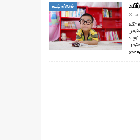
உயிர
தமிழ் கற்போம்
Jun
உயிர்
முதலெ
உரலுக
முதலெ
ஓணான