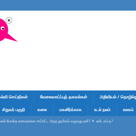
கல்வி செய்திகள்
வேலைவாய்ப்புத் தகவல்கள்
அறிவியல் / தொழில்நு
சிறுவர் பகுதி
கலை
மகளிர்க்காக
உடல் நலம்
உலகம்
ல் போன்ற உணவுகளை சாப்பிட்ட பிறகு தூக்கம் வருவது ஏன்?
ஏன், எப்படி?
ுறிப்பு – வினாடி வினா-1 – விடைகளுடன் – பள்ளி மாணவர்கள், டிஎன்பிஎஸ்சி