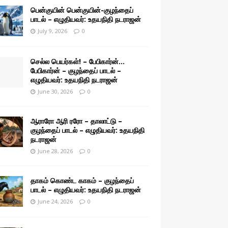
பென்குயின் பென்குயின்-குழந்தைப்
பாடல் – எழுதியவர்: உதயநிதி நடராஜன்
July 9, 2026
0
செல்ல பெயர்கள்! – பேபிகார்ன்…
பேபிகார்ன் – குழந்தைப் பாடல் –
எழுதியவர்: உதயநிதி நடராஜன்
June 30, 2026
0
ஆராரோ ஆரி ரரோ – தாலாட்டு –
குழந்தைப் பாடல் – எழுதியவர்: உதயநிதி
நடராஜன்
June 28, 2026
0
தாகம் கொண்ட காகம் – குழந்தைப்
பாடல் – எழுதியவர்: உதயநிதி நடராஜன்
June 24, 2026
0