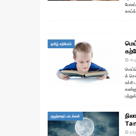
போலப்
காய்
மெய
தமிழ் கற்போம்
கற்
Aug
மெய்ய
க் செ
உச்சி 
கண்ணு
பந்துக
நில
குழந்தைப் பாடல்கள்
Tam
Jul