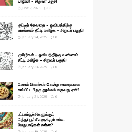
யாழினி – சிறுவர் பகுதி
June 7, 2025
0
குட்டித் தேவதை – ஓவியத்திற்கு
வண்ணம் தீட்டி மகிழ்க – சிறுவர் பகுதி!
January 24, 2025
0
குமிழிகள் – ஓவியத்திற்கு வண்ணம்
தீட்டி மகிழ்க – சிறுவர் பகுதி!
January 23, 2025
0
வெண் பொங்கல் போன்ற உணவுகளை
சாப்பிட்ட பிறகு தூக்கம் வருவது ஏன்?
January 21, 2025
0
பட்டாம்பூச்சிகளுக்கும்
அந்துப்பூச்சிகளுக்கும் உள்ள
வேறுபாடுகள் என்ன?
January 19, 2025
0