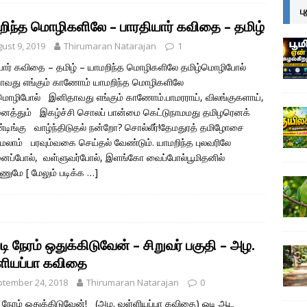
ப
றிந்த மொழிகளிலே – பாரதியார் கவிதை – தமிழ்
ust 9, 2019
Thirumaran Natarajan
1
யார் கவிதை – தமிழ் – யாமறிந்த மொழிகளிலே தமிழ்மொழிபோல்
ாவது எங்கும் காணோம் யாமறிந்த மொழிகளிலே
மொழிபோல் இனிதாவது எங்கும் காணோம்.பாமரராய், விலங்குகளாய்,
த்தும் இகழ்ச்சி சொலப் பான்மை கெட்டுநாமமது தமிழரெனக்
ிங்கு வாழ்ந்திடுதல் நன்றோ? சொல்லீர்!தேமதுரத் தமிழோசை
லாம் பரவும்வகை செய்தல் வேண்டும். யாமறிந்த புலவரிலே
ைப்போல், வள்ளுவர்போல், இளங்கோ வைப்போல்பூமிதனில்
கணுமே
[ மேலும் படிக்க …]
டி நேரம் ஒதுக்கிடுவேன் – சிறுவர் பகுதி – அழ.
ளியப்பா கவிதை
tember 24, 2018
Thirumaran Natarajan
0
ி நேரம் ஒதுக்கிடுவேன்! (அழ. வள்ளியப்பா கவிதை) ஓடி ஆட