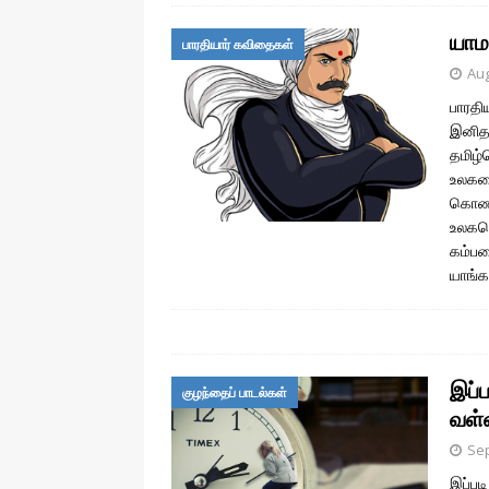
யாம
பாரதியார் கவிதைகள்
Aug
பாரதி
இனித
தமிழ்
உலகனை
கொண்ட
உலகமெ
கம்பன
யாங்
இப்ப
குழந்தைப் பாடல்கள்
வள்
Sep
இப்பட