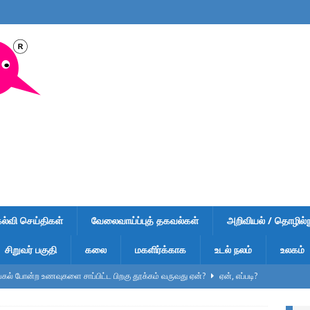
கல்வி செய்திகள்
வேலைவாய்ப்புத் தகவல்கள்
அறிவியல் / தொழில்நு
சிறுவர் பகுதி
கலை
மகளிர்க்காக
உடல் நலம்
உலகம்
ல் போன்ற உணவுகளை சாப்பிட்ட பிறகு தூக்கம் வருவது ஏன்?
ஏன், எப்படி?
ுறிப்பு – வினாடி வினா-1 – விடைகளுடன் – பள்ளி மாணவர்கள், டிஎன்பிஎஸ்சி