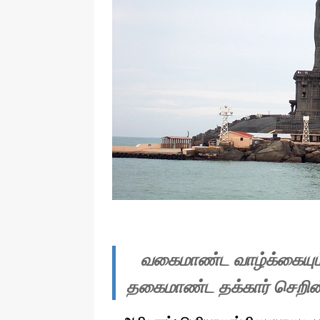
தொழில்நுட்பம்
வகைமாண்ட வாழ்க்கையும
தகைமாண்ட தக்கார் செறின