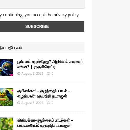
 continuing, you accept the privacy policy
ுதிய பதிப்புகள்
பூமி ஏன் சுழல்கிறது? அறிவியல் காரணம்
என்ன? | குருவிரொட்டி
August 3, 2026
0
குயிலக்கா! – குழந்தைப் பாடல் –
எழுதியவர்: உதயநிதி நடராஜன்
August 3, 2026
0
கிளியக்கா-குழந்தைப் பாடல்கள் –
பாடலாசிரியர்: உதயநிதி நடராஜன்