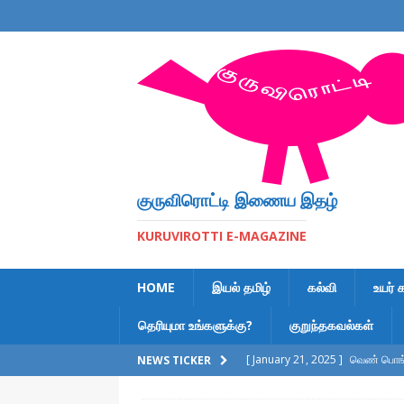
குருவிரொட்டி இணைய இதழ்
KURUVIROTTI E-MAGAZINE
HOME
இயல் தமிழ்
கல்வி
உயர் 
தெரியுமா உங்களுக்கு?
குறுந்தகவல்கள்
[ January 21, 2025 ]
வெண் பொங்க
NEWS TICKER
[ February 6, 2023 ]
இலக்கணக் க