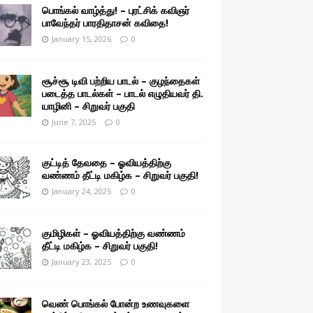
பொங்கல் வாழ்த்து! – புரட்சிக் கவிஞர்
பாவேந்தர் பாரதிதாசன் கவிதை!
January 15, 2026
0
சூச்சூ டிவி பற்றிய பாடல் – குழந்தைகள்
படைத்த பாடல்கள் – பாடல் எழுதியவர் தி.
யாழினி – சிறுவர் பகுதி
June 7, 2025
0
குட்டித் தேவதை – ஓவியத்திற்கு
வண்ணம் தீட்டி மகிழ்க – சிறுவர் பகுதி!
January 24, 2025
0
குமிழிகள் – ஓவியத்திற்கு வண்ணம்
தீட்டி மகிழ்க – சிறுவர் பகுதி!
January 23, 2025
0
வெண் பொங்கல் போன்ற உணவுகளை