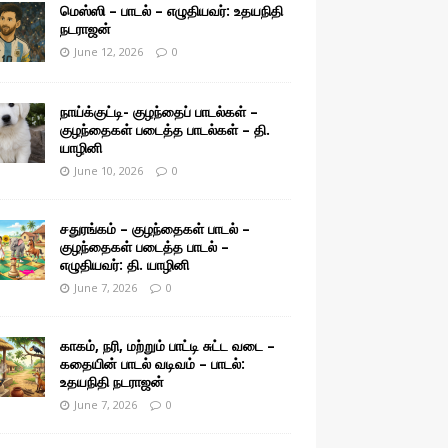
மெஸ்ஸி – பாடல் – எழுதியவர்: உதயநிதி
நடராஜன்
June 12, 2026
0
நாய்க்குட்டி- குழந்தைப் பாடல்கள் –
குழந்தைகள் படைத்த பாடல்கள் – தி.
யாழினி
June 10, 2026
0
சதுரங்கம் – குழந்தைகள் பாடல் –
குழந்தைகள் படைத்த பாடல் –
எழுதியவர்: தி. யாழினி
June 7, 2026
0
காகம், நரி, மற்றும் பாட்டி சுட்ட வடை –
கதையின் பாடல் வடிவம் – பாடல்:
உதயநிதி நடராஜன்
June 7, 2026
0