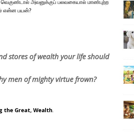
னை வெகுண்டால் அவனுக்குப் பலவகையால் மாண்புற்ற
ம் என்ன பயன்?
nd stores of wealth your life should
thy men of mighty virtue frown?
ng the Great, Wealth
.