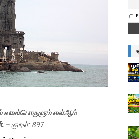
By
ப
் வான்பொருளும் என்ஆம்
்.
–
குறள்: 897