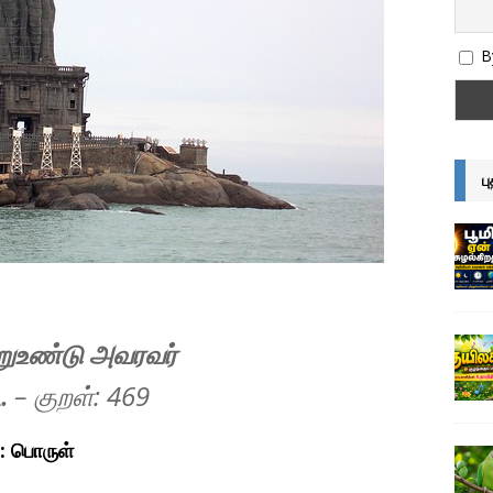
By
ப
வறுஉண்டு அவரவர்
ை.
– குறள்: 46
9
்: பொருள்