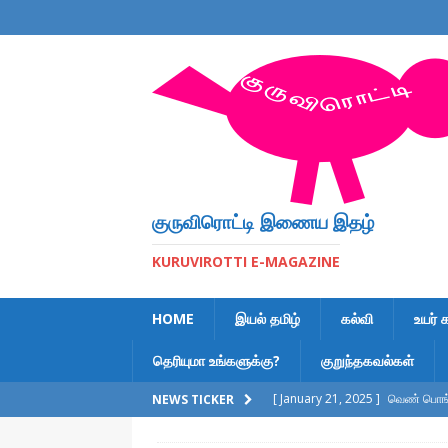
குருவிரொட்டி இணைய இதழ்
KURUVIROTTI E-MAGAZINE
HOME
இயல் தமிழ்
கல்வி
உயர் 
தெரியுமா உங்களுக்கு?
குறுந்தகவல்கள்
[ January 21, 2025 ]
வெண் பொங்க
NEWS TICKER
[ February 6, 2023 ]
இலக்கணக் க