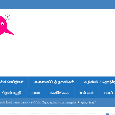
கல்வி செய்திகள்
வேலைவாய்ப்புத் தகவல்கள்
அறிவியல் / தொழில்நு
சிறுவர் பகுதி
கலை
மகளிர்க்காக
உடல் நலம்
உலகம்
ல் போன்ற உணவுகளை சாப்பிட்ட பிறகு தூக்கம் வருவது ஏன்?
ஏன், எப்படி?
ுறிப்பு – வினாடி வினா-1 – விடைகளுடன் – பள்ளி மாணவர்கள், டிஎன்பிஎஸ்சி