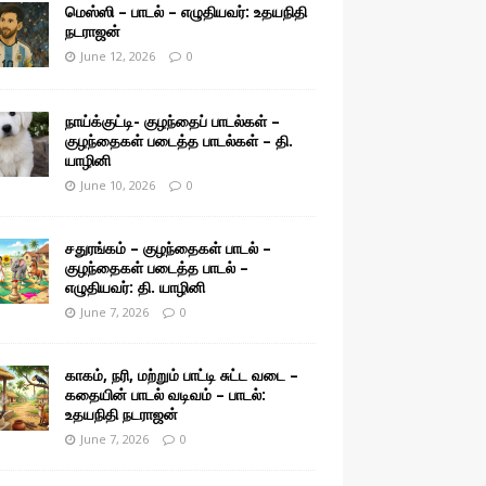
மெஸ்ஸி – பாடல் – எழுதியவர்: உதயநிதி
நடராஜன்
June 12, 2026
0
நாய்க்குட்டி- குழந்தைப் பாடல்கள் –
குழந்தைகள் படைத்த பாடல்கள் – தி.
யாழினி
June 10, 2026
0
சதுரங்கம் – குழந்தைகள் பாடல் –
குழந்தைகள் படைத்த பாடல் –
எழுதியவர்: தி. யாழினி
June 7, 2026
0
காகம், நரி, மற்றும் பாட்டி சுட்ட வடை –
கதையின் பாடல் வடிவம் – பாடல்:
உதயநிதி நடராஜன்
June 7, 2026
0