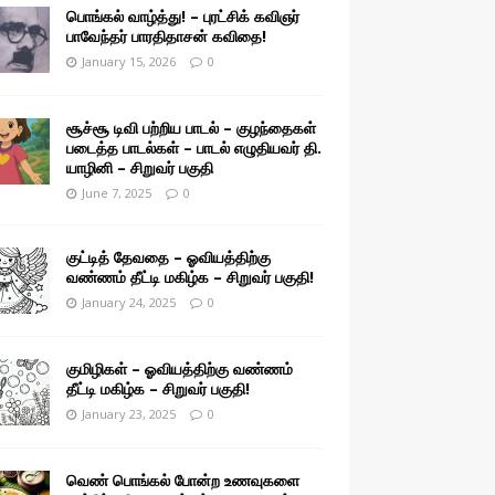
பொங்கல் வாழ்த்து! – புரட்சிக் கவிஞர்
பாவேந்தர் பாரதிதாசன் கவிதை!
January 15, 2026
0
சூச்சூ டிவி பற்றிய பாடல் – குழந்தைகள்
படைத்த பாடல்கள் – பாடல் எழுதியவர் தி.
யாழினி – சிறுவர் பகுதி
June 7, 2025
0
குட்டித் தேவதை – ஓவியத்திற்கு
வண்ணம் தீட்டி மகிழ்க – சிறுவர் பகுதி!
January 24, 2025
0
குமிழிகள் – ஓவியத்திற்கு வண்ணம்
தீட்டி மகிழ்க – சிறுவர் பகுதி!
January 23, 2025
0
வெண் பொங்கல் போன்ற உணவுகளை