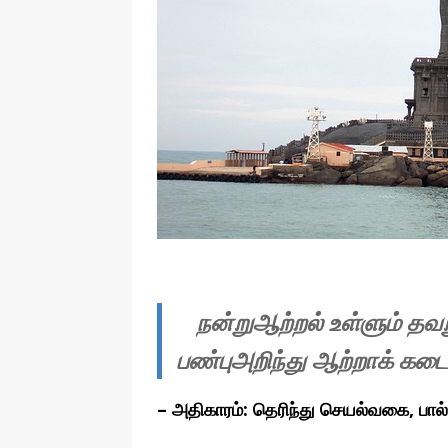
தொழில்நுட்பம்
நன்றுஆற்றல் உள்ளும் த
பண்புஅறிந்து ஆற்றாக் கட
–
அதிகாரம்: தெரிந்து செயல்வகை, பால