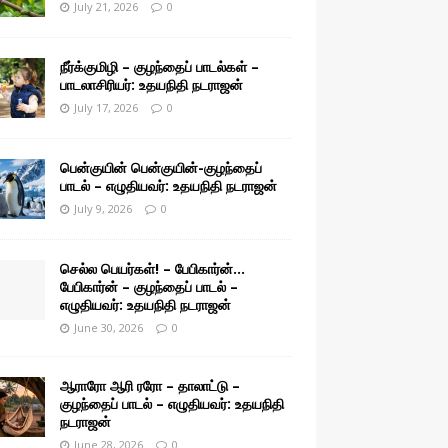
July 21, 2026
0
நீர்க்குமிழி – குழந்தைப் பாடல்கள் –
பாடலாசிரியர்: உதயநிதி நடராஜன்
July 17, 2026
0
பென்குயின் பென்குயின்-குழந்தைப்
பாடல் – எழுதியவர்: உதயநிதி நடராஜன்
July 9, 2026
0
செல்ல பெயர்கள்! – பேபிகார்ன்…
பேபிகார்ன் – குழந்தைப் பாடல் –
எழுதியவர்: உதயநிதி நடராஜன்
June 30, 2026
0
ஆராரோ ஆரி ரரோ – தாலாட்டு –
குழந்தைப் பாடல் – எழுதியவர்: உதயநிதி
நடராஜன்
June 28, 2026
0