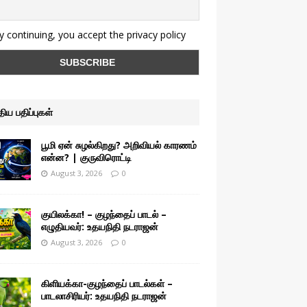
 continuing, you accept the privacy policy
ுதிய பதிப்புகள்
பூமி ஏன் சுழல்கிறது? அறிவியல் காரணம்
என்ன? | குருவிரொட்டி
August 3, 2026
0
குயிலக்கா! – குழந்தைப் பாடல் –
எழுதியவர்: உதயநிதி நடராஜன்
August 3, 2026
0
கிளியக்கா-குழந்தைப் பாடல்கள் –
பாடலாசிரியர்: உதயநிதி நடராஜன்