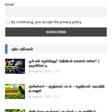
Email
By continuing, you accept the privacy policy
புதிய பதிப்புகள்
பூமி ஏன் சுழல்கிறது? அறிவியல் காரணம் என்ன? |
குருவிரொட்டி
August 3, 2026
0
குயிலக்கா! – குழந்தைப் பாடல் – எழுதியவர்: உதயநிதி
நடராஜன்
August 3, 2026
0
கிளியக்கா-குழந்தைப் பாடல்கள் – பாடலாசிரியர்: