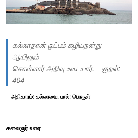
கல்லாதான் ஒட்பம் கழியநன்று
ஆயினும்
கொள்ளார் அறிவு உடையார்.
– குறள்:
40
4
–
அதிகாரம்: கல்லாமை, பால்: பொருள்
கலைஞர் உரை