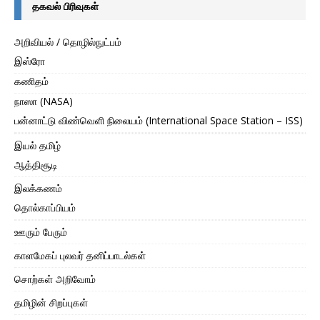
தகவல் பிரிவுகள்
அறிவியல் / தொழில்நுட்பம்
இஸ்ரோ
கணிதம்
நாஸா (NASA)
பன்னாட்டு விண்வெளி நிலையம் (International Space Station – ISS)
இயல் தமிழ்
ஆத்திசூடி
இலக்கணம்
தொல்காப்பியம்
ஊரும் பேரும்
காளமேகப் புலவர் தனிப்பாடல்கள்
சொற்கள் அறிவோம்
தமிழின் சிறப்புகள்