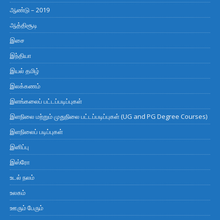
ஆண்டு – 2019
ஆத்திசூடி
இசை
இந்தியா
இயல் தமிழ்
இலக்கணம்
இளங்கலைப் பட்டப்படிப்புகள்
இளநிலை மற்றும் முதுநிலை பட்டப்படிப்புகள் (UG and PG Degree Courses)
இளநிலைப் படிப்புகள்
இனிப்பு
இஸ்ரோ
உடல் நலம்
உலகம்
ஊரும் பேரும்