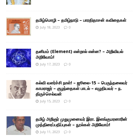
தமிழ்மொழி – தமிழ்நாடு – பாரதிதாசன் கவிதைகள்
July 18, 2023
0
தனிமம் (Element) என்றால் என்ன? – அறிவியல்
அறிவோம்!
July 17, 2023
0
கல்வி வளர்ச்சி நாள்! – ஜூலை-15 – பெருந்தலைவர்
காமராஜர் – குழந்தைகள் பாடல் – எழுதியவர் – ந.
திருச்செல்வன்
July 15, 2023
0
தமிழ் அறிஞர் முதுமுனைவர் இரா. இளங்குமரனாரின்
முத்திரைப்பதிப்புகள் – நூல்கள் அறிவோம்!
July 11, 2023
0