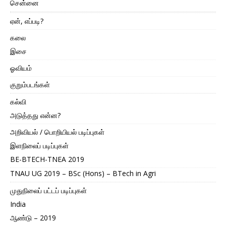
சென்னை
ஏன், எப்படி?
கலை
இசை
ஓவியம்
குறும்படங்கள்
கல்வி
அடுத்தது என்ன?
அறிவியல் / பொறியியல் படிப்புகள்
இளநிலைப் படிப்புகள்
BE-BTECH-TNEA 2019
TNAU UG 2019 – BSc (Hons) – BTech in Agri
முதுநிலைப் பட்டப் படிப்புகள்
India
ஆண்டு – 2019