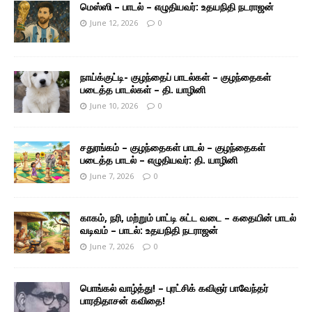
மெஸ்ஸி – பாடல் – எழுதியவர்: உதயநிதி நடராஜன்
June 12, 2026
0
நாய்க்குட்டி- குழந்தைப் பாடல்கள் – குழந்தைகள்
படைத்த பாடல்கள் – தி. யாழினி
June 10, 2026
0
சதுரங்கம் – குழந்தைகள் பாடல் – குழந்தைகள்
படைத்த பாடல் – எழுதியவர்: தி. யாழினி
June 7, 2026
0
காகம், நரி, மற்றும் பாட்டி சுட்ட வடை – கதையின் பாடல்
வடிவம் – பாடல்: உதயநிதி நடராஜன்
June 7, 2026
0
பொங்கல் வாழ்த்து! – புரட்சிக் கவிஞர் பாவேந்தர்
பாரதிதாசன் கவிதை!