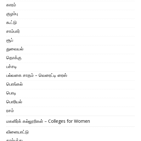
காரம்
குழம்பு
கூட்டு
சாம்பார்
சூப்
துவையல்
தொக்கு
பச்சடி
பல்வகை சாதம் – வெரைட்டி ரைஸ்
பொங்கல்
பொடி
பொரியல்
ரசம்
மகளிர்க் கல்லூரிகள் – Colleges for Women
விளையாட்டு
கால்பந்து