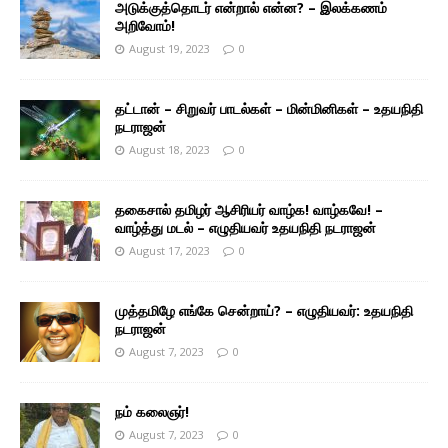
அடுக்குத்தொடர் என்றால் என்ன? – இலக்கணம்
அறிவோம்!
August 19, 2023
0
தட்டான் – சிறுவர் பாடல்கள் – மின்மினிகள் – உதயநிதி
நடராஜன்
August 18, 2023
0
தகைசால் தமிழர் ஆசிரியர் வாழ்க! வாழ்கவே! –
வாழ்த்து மடல் – எழுதியவர் உதயநிதி நடராஜன்
August 17, 2023
0
முத்தமிழே எங்கே சென்றாய்? – எழுதியவர்: உதயநிதி
நடராஜன்
August 7, 2023
0
நம் கலைஞர்!
August 7, 2023
0