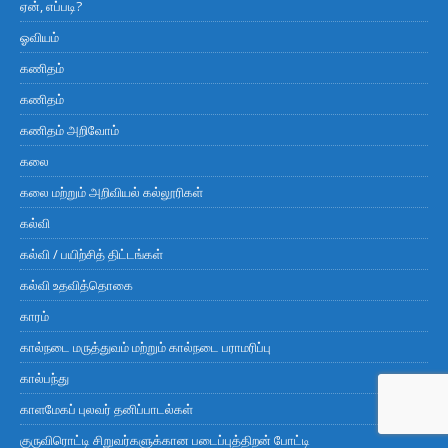
ஏன், எப்படி?
ஓவியம்
கணிதம்
கணிதம்
கணிதம் அறிவோம்
கலை
கலை மற்றும் அறிவியல் கல்லூரிகள்
கல்வி
கல்வி / பயிற்சித் திட்டங்கள்
கல்வி உதவித்தொகை
காரம்
கால்நடை மருத்துவம் மற்றும் கால்நடை பராமரிப்பு
கால்பந்து
காளமேகப் புலவர் தனிப்பாடல்கள்
குருவிரொட்டி சிறுவர்களுக்கான படைப்புத்திறன் போட்டி