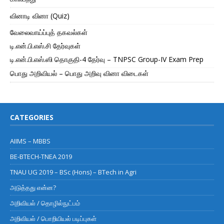
வினாடி வினா (Quiz)
வேலைவாய்ப்புத் தகவல்கள்
டி.என்.பி.எஸ்.சி தேர்வுகள்
டி.என்.பி.எஸ்.ஸி தொகுதி-4 தேர்வு – TNPSC Group-IV Exam Prep
பொது அறிவியல் – பொது அறிவு வினா விடைகள்
CATEGORIES
AIIMS – MBBS
BE-BTECH-TNEA 2019
TNAU UG 2019 – BSc (Hons) – BTech in Agri
அடுத்தது என்ன?
அறிவியல் / தொழில்நுட்பம்
அறிவியல் / பொறியியல் படிப்புகள்