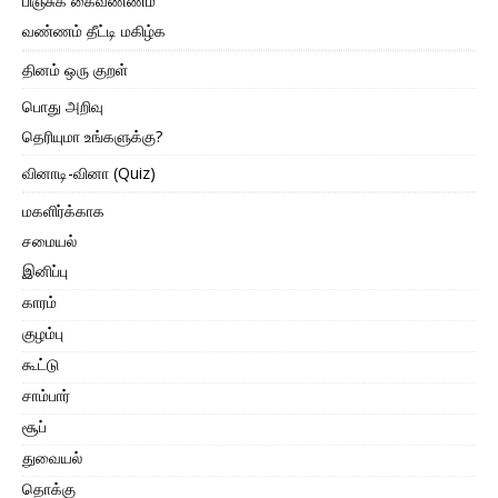
பிஞ்சுக் கைவண்ணம்
வண்ணம் தீட்டி மகிழ்க
தினம் ஒரு குறள்
பொது அறிவு
தெரியுமா உங்களுக்கு?
வினாடி-வினா (Quiz)
மகளிர்க்காக
சமையல்
இனிப்பு
காரம்
குழம்பு
கூட்டு
சாம்பார்
சூப்
துவையல்
தொக்கு