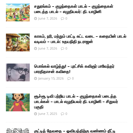
சதுரங்கம் – குழந்தைகள் பாடல் – குழந்தைகள்
படைத்த பாடல் – எழுதியவர்: தி. யாழினி
June 7, 2026
0
காகம், நரி, மற்றும் பாட்டி சுட்ட வடை – கதையின் பாடல்
வடிவம் – பாடல்: உதயநிதி நடராஜன்
June 7, 2026
0
பொங்கல் வாழ்த்து! – புரட்சிக் கவிஞர் பாவேந்தர்
பாரதிதாசன் கவிதை!
January 15, 2026
0
சூச்சூ டிவி பற்றிய பாடல் – குழந்தைகள் படைத்த
பாடல்கள் – பாடல் எழுதியவர் தி. யாழினி – சிறுவர்
பகுதி
June 7, 2025
0
குட்டித் தேவதை – ஓவியத்திற்கு வண்ணம் தீட்டி