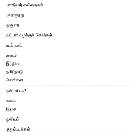
பாரதியார் கவிதைகள்
புறநானூறு
மூதுரை
வட்டார வழக்குச் சொற்கள்
உடல் நலம்
உலகம்
இந்தியா
தமிழ்நாடு
சென்னை
ஏன், எப்படி?
கலை
இசை
ஓவியம்
குறும்படங்கள்