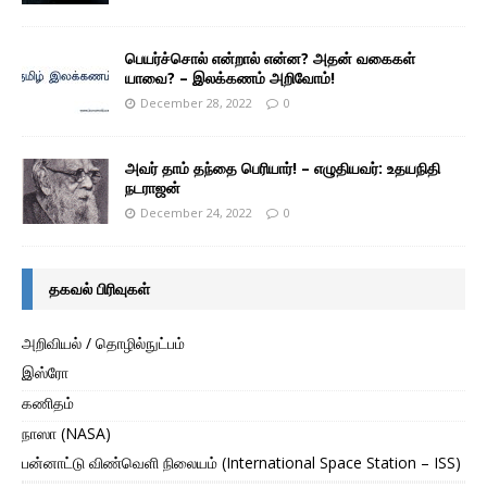
பெயர்ச்சொல் என்றால் என்ன? அதன் வகைகள்
யாவை? – இலக்கணம் அறிவோம்!
December 28, 2022
0
அவர் தாம் தந்தை பெரியார்! – எழுதியவர்: உதயநிதி
நடராஜன்
December 24, 2022
0
தகவல் பிரிவுகள்
அறிவியல் / தொழில்நுட்பம்
இஸ்ரோ
கணிதம்
நாஸா (NASA)
பன்னாட்டு விண்வெளி நிலையம் (International Space Station – ISS)