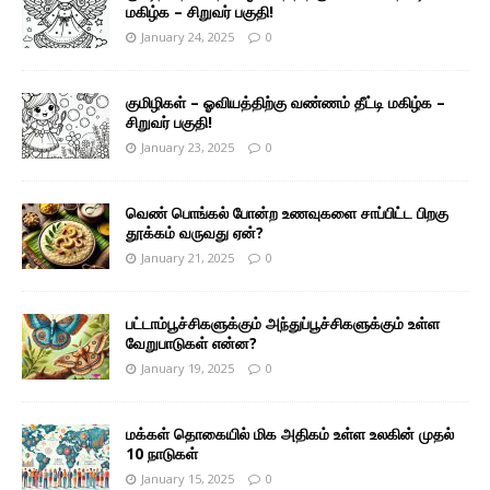
மகிழ்க – சிறுவர் பகுதி!
January 24, 2025
0
குமிழிகள் – ஓவியத்திற்கு வண்ணம் தீட்டி மகிழ்க –
சிறுவர் பகுதி!
January 23, 2025
0
வெண் பொங்கல் போன்ற உணவுகளை சாப்பிட்ட பிறகு
தூக்கம் வருவது ஏன்?
January 21, 2025
0
பட்டாம்பூச்சிகளுக்கும் அந்துப்பூச்சிகளுக்கும் உள்ள
வேறுபாடுகள் என்ன?
January 19, 2025
0
மக்கள் தொகையில் மிக அதிகம் உள்ள உலகின் முதல்
10 நாடுகள்
January 15, 2025
0