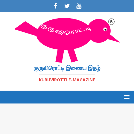
குருவிரொட்டி இணைய இதழ்
KURUVIROTTI E-MAGAZINE