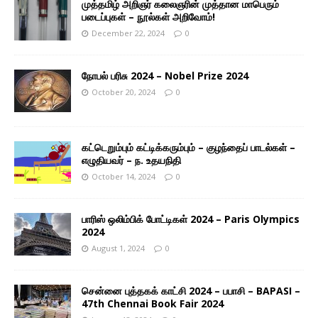
முத்தமிழ் அறிஞர் கலைஞரின் முத்தான மாபெரும்
படைப்புகள் – நூல்கள் அறிவோம்!
December 22, 2024
0
நோபல் பரிசு 2024 – Nobel Prize 2024
October 20, 2024
0
கட்டெறும்பும் கட்டிக்கரும்பும் – குழந்தைப் பாடல்கள் –
எழுதியவர் – ந. உதயநிதி
October 14, 2024
0
பாரிஸ் ஒலிம்பிக் போட்டிகள் 2024 – Paris Olympics
2024
August 1, 2024
0
சென்னை புத்தகக் காட்சி 2024 – பபாசி – BAPASI –
47th Chennai Book Fair 2024