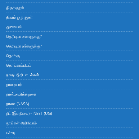
திருக்குறள்
தினம் ஒரு குறள்
துவையல்
தெரியுமா உங்களுக்கு?
தெரியுமா உங்களுக்கு?
தொக்கு
தொல்காப்பியம்
ந உதயநிதி பாடல்கள்
நாலடியார்
நான்மணிக்கடிகை
நாஸா (NASA)
நீட் (இளநிலை) – NEET (UG)
நூல்கள் அறிவோம்
பச்சடி