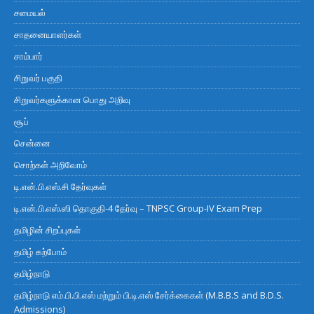
சமையல்
சாதனையாளர்கள்
சாம்பார்
சிறுவர் பகுதி
சிறுவர்களுக்கான பொது அறிவு
சூப்
சென்னை
சொற்கள் அறிவோம்
டி.என்.பி.எஸ்.சி தேர்வுகள்
டி.என்.பி.எஸ்.ஸி தொகுதி-4 தேர்வு – TNPSC Group-IV Exam Prep
தமிழின் சிறப்புகள்
தமிழ் கற்போம்
தமிழ்நாடு
தமிழ்நாடு எம்.பி.பி.எஸ் மற்றும் பி.டி.எஸ் சேர்க்கைகள் (M.B.B.S and B.D.S.
Admissions)