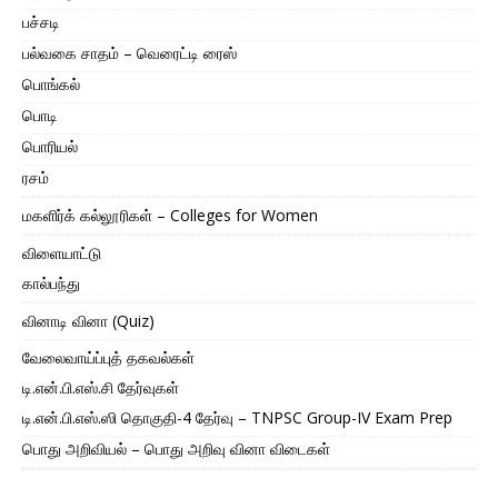
பச்சடி
பல்வகை சாதம் – வெரைட்டி ரைஸ்
பொங்கல்
பொடி
பொரியல்
ரசம்
மகளிர்க் கல்லூரிகள் – Colleges for Women
விளையாட்டு
கால்பந்து
வினாடி வினா (Quiz)
வேலைவாய்ப்புத் தகவல்கள்
டி.என்.பி.எஸ்.சி தேர்வுகள்
டி.என்.பி.எஸ்.ஸி தொகுதி-4 தேர்வு – TNPSC Group-IV Exam Prep
பொது அறிவியல் – பொது அறிவு வினா விடைகள்