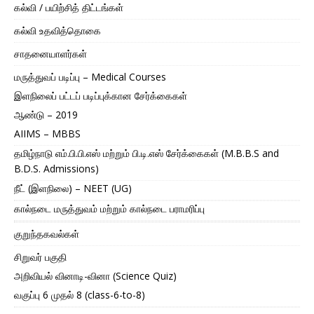
கல்வி / பயிற்சித் திட்டங்கள்
கல்வி உதவித்தொகை
சாதனையாளர்கள்
மருத்துவப் படிப்பு – Medical Courses
இளநிலைப் பட்டப் படிப்புக்கான சேர்க்கைகள்
ஆண்டு – 2019
AIIMS – MBBS
தமிழ்நாடு எம்.பி.பி.எஸ் மற்றும் பி.டி.எஸ் சேர்க்கைகள் (M.B.B.S and
B.D.S. Admissions)
நீட் (இளநிலை) – NEET (UG)
கால்நடை மருத்துவம் மற்றும் கால்நடை பராமரிப்பு
குறுந்தகவல்கள்
சிறுவர் பகுதி
அறிவியல் வினாடி-வினா (Science Quiz)
வகுப்பு 6 முதல் 8 (class-6-to-8)