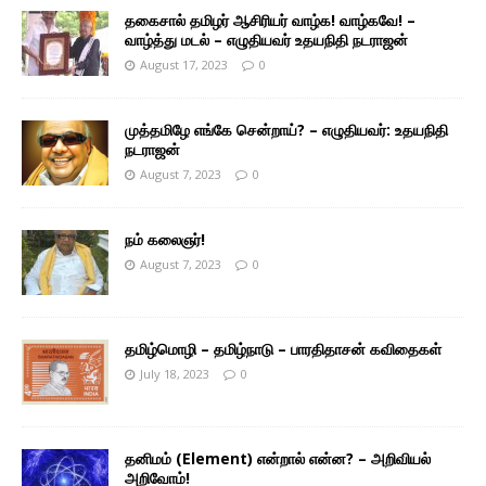
தகைசால் தமிழர் ஆசிரியர் வாழ்க! வாழ்கவே! –
வாழ்த்து மடல் – எழுதியவர் உதயநிதி நடராஜன்
August 17, 2023
0
முத்தமிழே எங்கே சென்றாய்? – எழுதியவர்: உதயநிதி
நடராஜன்
August 7, 2023
0
நம் கலைஞர்!
August 7, 2023
0
தமிழ்மொழி – தமிழ்நாடு – பாரதிதாசன் கவிதைகள்
July 18, 2023
0
தனிமம் (Element) என்றால் என்ன? – அறிவியல்
அறிவோம்!