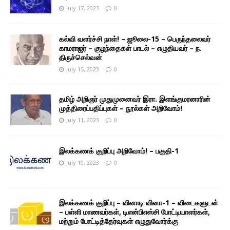
July 17, 2023
0
கல்வி வளர்ச்சி நாள்! – ஜூலை-15 – பெருந்தலைவர்
காமராஜர் – குழந்தைகள் பாடல் – எழுதியவர் – ந.
திருச்செல்வன்
July 15, 2023
0
தமிழ் அறிஞர் முதுமுனைவர் இரா. இளங்குமரனாரின்
முத்திரைப்பதிப்புகள் – நூல்கள் அறிவோம்!
July 11, 2023
0
இலக்கணக் குறிப்பு அறிவோம்! – பகுதி-1
July 10, 2023
0
இலக்கணக் குறிப்பு – வினாடி வினா-1 – விடைகளுடன்
– பள்ளி மாணவர்கள், டிஎன்பிஎஸ்சி போட்டியாளர்கள்,
மற்றும் போட்டித்தேர்வுகள் எழுதுவோர்க்கு