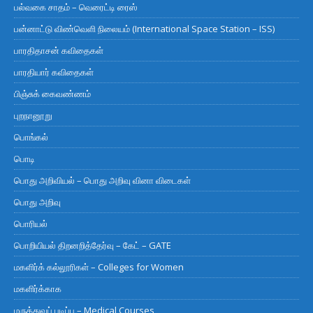
பல்வகை சாதம் – வெரைட்டி ரைஸ்
பன்னாட்டு விண்வெளி நிலையம் (International Space Station – ISS)
பாரதிதாசன் கவிதைகள்
பாரதியார் கவிதைகள்
பிஞ்சுக் கைவண்ணம்
புறநானூறு
பொங்கல்
பொடி
பொது அறிவியல் – பொது அறிவு வினா விடைகள்
பொது அறிவு
பொரியல்
பொறியியல் திறனறித்தேர்வு – கேட் – GATE
மகளிர்க் கல்லூரிகள் – Colleges for Women
மகளிர்க்காக
மருத்துவப் படிப்பு – Medical Courses