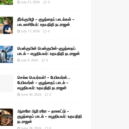
July 21, 2026
0
நீர்க்குமிழி – குழந்தைப் பாடல்கள் –
பாடலாசிரியர்: உதயநிதி நடராஜன்
July 17, 2026
0
பென்குயின் பென்குயின்-குழந்தைப்
பாடல் – எழுதியவர்: உதயநிதி நடராஜன்
July 9, 2026
0
செல்ல பெயர்கள்! – பேபிகார்ன்…
பேபிகார்ன் – குழந்தைப் பாடல் –
எழுதியவர்: உதயநிதி நடராஜன்
June 30, 2026
0
ஆராரோ ஆரி ரரோ – தாலாட்டு –
குழந்தைப் பாடல் – எழுதியவர்: உதயநிதி
நடராஜன்
June 28, 2026
0