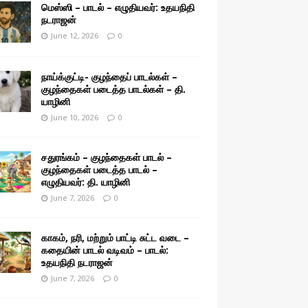
மெஸ்ஸி – பாடல் – எழுதியவர்: உதயநிதி
நடராஜன்
June 12, 2026
0
நாய்க்குட்டி- குழந்தைப் பாடல்கள் –
குழந்தைகள் படைத்த பாடல்கள் – தி.
யாழினி
June 10, 2026
0
சதுரங்கம் – குழந்தைகள் பாடல் –
குழந்தைகள் படைத்த பாடல் –
எழுதியவர்: தி. யாழினி
June 7, 2026
0
காகம், நரி, மற்றும் பாட்டி சுட்ட வடை –
கதையின் பாடல் வடிவம் – பாடல்:
உதயநிதி நடராஜன்
June 7, 2026
0