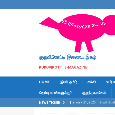
குருவிரொட்டி இணைய இதழ்
KURUVIROTTI E-MAGAZINE
HOME
இயல் தமிழ்
கல்வி
உயர் 
தெரியுமா உங்களுக்கு?
குறுந்தகவல்கள்
[ January 21, 2025 ]
வெண் பொங்க
NEWS TICKER
[ February 6, 2023 ]
இலக்கணக் க