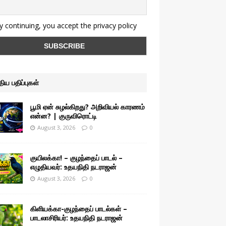
 continuing, you accept the privacy policy
ுதிய பதிப்புகள்
பூமி ஏன் சுழல்கிறது? அறிவியல் காரணம்
என்ன? | குருவிரொட்டி
August 3, 2026
0
குயிலக்கா! – குழந்தைப் பாடல் –
எழுதியவர்: உதயநிதி நடராஜன்
August 3, 2026
0
கிளியக்கா-குழந்தைப் பாடல்கள் –
பாடலாசிரியர்: உதயநிதி நடராஜன்