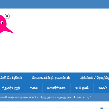
கல்வி செய்திகள்
வேலைவாய்ப்புத் தகவல்கள்
அறிவியல் / தொழில்நு
சிறுவர் பகுதி
கலை
மகளிர்க்காக
உடல் நலம்
உலகம்
ல் போன்ற உணவுகளை சாப்பிட்ட பிறகு தூக்கம் வருவது ஏன்?
ஏன், எப்படி?
ுறிப்பு – வினாடி வினா-1 – விடைகளுடன் – பள்ளி மாணவர்கள், டிஎன்பிஎஸ்சி