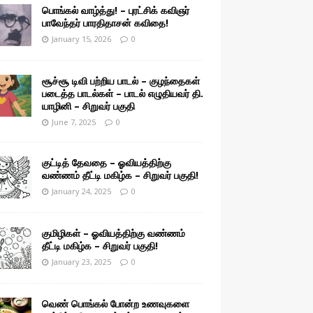
பொங்கல் வாழ்த்து! – புரட்சிக் கவிஞர்
பாவேந்தர் பாரதிதாசன் கவிதை!
January 15, 2026
0
சூச்சூ டிவி பற்றிய பாடல் – குழந்தைகள்
படைத்த பாடல்கள் – பாடல் எழுதியவர் தி.
யாழினி – சிறுவர் பகுதி
June 7, 2025
0
குட்டித் தேவதை – ஓவியத்திற்கு
வண்ணம் தீட்டி மகிழ்க – சிறுவர் பகுதி!
January 24, 2025
0
குமிழிகள் – ஓவியத்திற்கு வண்ணம்
தீட்டி மகிழ்க – சிறுவர் பகுதி!
January 23, 2025
0
வெண் பொங்கல் போன்ற உணவுகளை