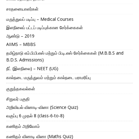
சாதனையாளர்கள்
மருத்துவப் படிப்பு – Medical Courses
இளநிலைப் பட்டப் படிப்புக்கான சேர்க்கைகள்
ஆண்டு – 2019
AIIMS – MBBS
தமிழ்நாடு எம்.பி.பி.எஸ் மற்றும் பி.டி.எஸ் சேர்க்கைகள் (M.B.B.S and
B.D.S. Admissions)
நீட் (இளநிலை) – NEET (UG)
கால்நடை மருத்துவம் மற்றும் கால்நடை பராமரிப்பு
குறுந்தகவல்கள்
சிறுவர் பகுதி
அறிவியல் வினாடி-வினா (Science Quiz)
வகுப்பு 6 முதல் 8 (class-6-to-8)
கணிதம் அறிவோம்
கணிதம் வினாடி வினா (Maths Quiz)