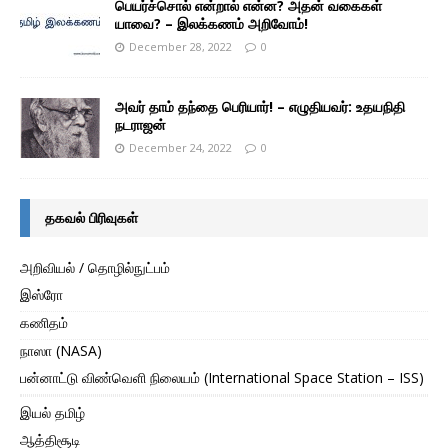
பெயர்ச்சொல் என்றால் என்ன? அதன் வகைகள்
யாவை? – இலக்கணம் அறிவோம்!
December 28, 2022
0
அவர் தாம் தந்தை பெரியார்! – எழுதியவர்: உதயநிதி
நடராஜன்
December 24, 2022
0
தகவல் பிரிவுகள்
அறிவியல் / தொழில்நுட்பம்
இஸ்ரோ
கணிதம்
நாஸா (NASA)
பன்னாட்டு விண்வெளி நிலையம் (International Space Station – ISS)
இயல் தமிழ்
ஆத்திசூடி