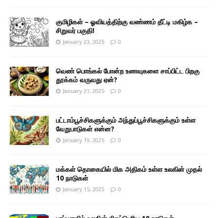
குமிழிகள் – ஓவியத்திற்கு வண்ணம் தீட்டி மகிழ்க –
சிறுவர் பகுதி!
January 23, 2025
0
வெண் பொங்கல் போன்ற உணவுகளை சாப்பிட்ட பிறகு
தூக்கம் வருவது ஏன்?
January 21, 2025
0
பட்டாம்பூச்சிகளுக்கும் அந்துப்பூச்சிகளுக்கும் உள்ள
வேறுபாடுகள் என்ன?
January 19, 2025
0
மக்கள் தொகையில் மிக அதிகம் உள்ள உலகின் முதல்
10 நாடுகள்
January 15, 2025
0