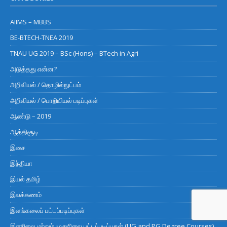
AIIMS – MBBS
BE-BTECH-TNEA 2019
TNAU UG 2019 – BSc (Hons) – BTech in Agri
அடுத்தது என்ன?
அறிவியல் / தொழில்நுட்பம்
அறிவியல் / பொறியியல் படிப்புகள்
ஆண்டு – 2019
ஆத்திசூடி
இசை
இந்தியா
இயல் தமிழ்
இலக்கணம்
இளங்கலைப் பட்டப்படிப்புகள்
இளநிலை மற்றும் முதுநிலை பட்டப்படிப்புகள் (UG and PG Degree Courses)