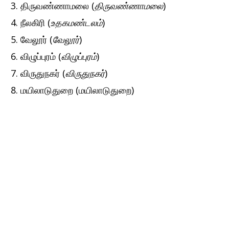
திருவண்ணாமலை (
திருவண்ணாமலை
)
நீலகிரி (
உதகமண்டலம்
)
வேலூர் (
வேலூர்
)
விழுப்புரம் (
விழுப்புரம்
)
விருதுநகர் (
விருதுநகர்
)
மயிலாடுதுறை (மயிலாடுதுறை)