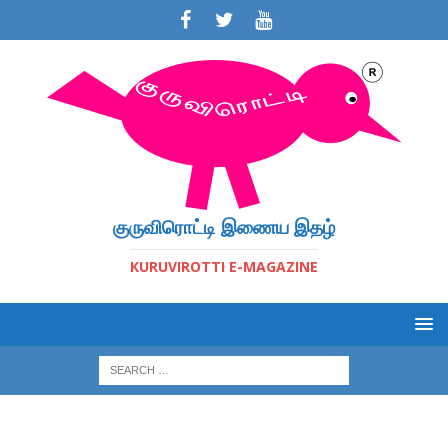
குருவிரொட்டி இணைய இதழ்
KURUVIROTTI E-MAGAZINE