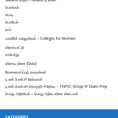
பொங்கல்
பொடி
பொரியல்
ரசம்
மகளிர்க் கல்லூரிகள் – Colleges for Women
விளையாட்டு
கால்பந்து
வினாடி வினா (Quiz)
வேலைவாய்ப்புத் தகவல்கள்
டி.என்.பி.எஸ்.சி தேர்வுகள்
டி.என்.பி.எஸ்.ஸி தொகுதி-4 தேர்வு – TNPSC Group-IV Exam Prep
பொது அறிவியல் – பொது அறிவு வினா விடைகள்
CATEGORIES