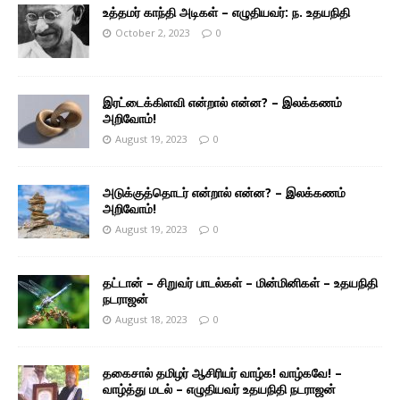
உத்தமர் காந்தி அடிகள் – எழுதியவர்: ந. உதயநிதி
October 2, 2023
0
இரட்டைக்கிளவி என்றால் என்ன? – இலக்கணம்
அறிவோம்!
August 19, 2023
0
அடுக்குத்தொடர் என்றால் என்ன? – இலக்கணம்
அறிவோம்!
August 19, 2023
0
தட்டான் – சிறுவர் பாடல்கள் – மின்மினிகள் – உதயநிதி
நடராஜன்
August 18, 2023
0
தகைசால் தமிழர் ஆசிரியர் வாழ்க! வாழ்கவே! –
வாழ்த்து மடல் – எழுதியவர் உதயநிதி நடராஜன்