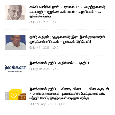
கல்வி வளர்ச்சி நாள்! – ஜூலை-15 – பெருந்தலைவர்
காமராஜர் – குழந்தைகள் பாடல் – எழுதியவர் – ந.
திருச்செல்வன்
July 15, 2023
0
தமிழ் அறிஞர் முதுமுனைவர் இரா. இளங்குமரனாரின்
முத்திரைப்பதிப்புகள் – நூல்கள் அறிவோம்!
July 11, 2023
0
இலக்கணக் குறிப்பு அறிவோம்! – பகுதி-1
July 10, 2023
0
இலக்கணக் குறிப்பு – வினாடி வினா-1 – விடைகளுடன்
– பள்ளி மாணவர்கள், டிஎன்பிஎஸ்சி போட்டியாளர்கள்,
மற்றும் போட்டித்தேர்வுகள் எழுதுவோர்க்கு
February 6, 2023
0