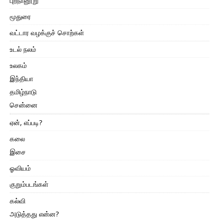
புறநானூறு
மூதுரை
வட்டார வழக்குச் சொற்கள்
உடல் நலம்
உலகம்
இந்தியா
தமிழ்நாடு
சென்னை
ஏன், எப்படி?
கலை
இசை
ஓவியம்
குறும்படங்கள்
கல்வி
அடுத்தது என்ன?