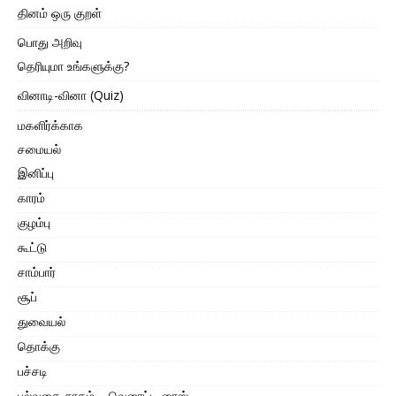
தினம் ஒரு குறள்
பொது அறிவு
தெரியுமா உங்களுக்கு?
வினாடி-வினா (Quiz)
மகளிர்க்காக
சமையல்
இனிப்பு
காரம்
குழம்பு
கூட்டு
சாம்பார்
சூப்
துவையல்
தொக்கு
பச்சடி
பல்வகை சாதம் – வெரைட்டி ரைஸ்