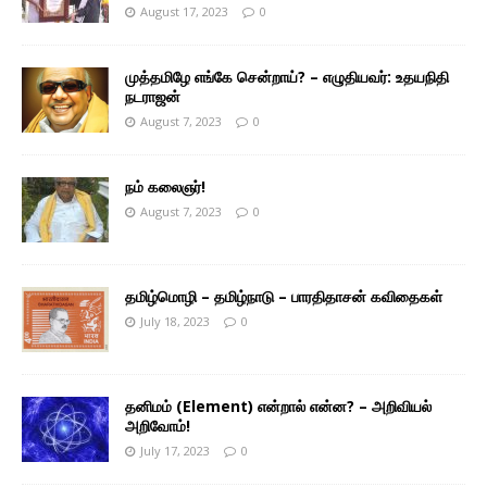
August 17, 2023
0
முத்தமிழே எங்கே சென்றாய்? – எழுதியவர்: உதயநிதி
நடராஜன்
August 7, 2023
0
நம் கலைஞர்!
August 7, 2023
0
தமிழ்மொழி – தமிழ்நாடு – பாரதிதாசன் கவிதைகள்
July 18, 2023
0
தனிமம் (Element) என்றால் என்ன? – அறிவியல்
அறிவோம்!
July 17, 2023
0