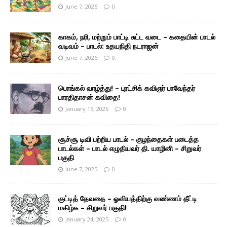
June 7, 2026
0
காகம், நரி, மற்றும் பாட்டி சுட்ட வடை – கதையின் பாடல்
வடிவம் – பாடல்: உதயநிதி நடராஜன்
June 7, 2026
0
பொங்கல் வாழ்த்து! – புரட்சிக் கவிஞர் பாவேந்தர்
பாரதிதாசன் கவிதை!
January 15, 2026
0
சூச்சூ டிவி பற்றிய பாடல் – குழந்தைகள் படைத்த
பாடல்கள் – பாடல் எழுதியவர் தி. யாழினி – சிறுவர்
பகுதி
June 7, 2025
0
குட்டித் தேவதை – ஓவியத்திற்கு வண்ணம் தீட்டி
மகிழ்க – சிறுவர் பகுதி!
January 24, 2025
0