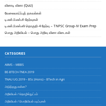
வினாடி வினா (Quiz)
வேலைவாய்ப்புத் தகவல்கள்
டி.என்.பி.எஸ்.சி தேர்வுகள்
டி.என்.பி.எஸ்.ஸி தொகுதி-4 தேர்வு – TNPSC Group-IV Exam Prep
பொது அறிவியல் – பொது அறிவு வினா விடைகள்
CATEGORIES
AIIMS – MBBS
BE-BTECH-TNEA 2019
TNAU UG 2019 – BSc (Hons) – BTech in Agri
அடுத்தது என்ன?
அறிவியல் / தொழில்நுட்பம்
அறிவியல் / பொறியியல் படிப்புகள்