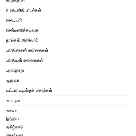
ந உதயநிதி பாடல்கள்
நாலடியார்
நான்மணிக்கடிகை
நூல்கள் அறிவோம்
பாரதிதாசன் கவிதைகள்
பாரதியார் கவிதைகள்
புறநானூறு
மூதுரை
வட்டார வழக்குச் சொற்கள்
உடல் நலம்
உலகம்
இந்தியா
தமிழ்நாடு
சென்னை