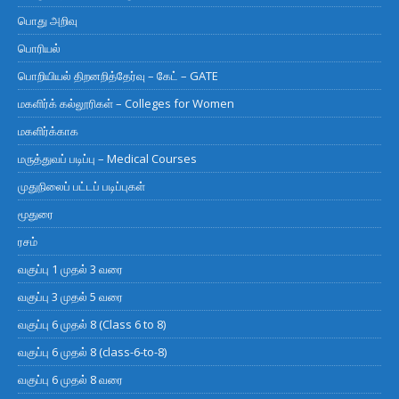
பொது அறிவு
பொரியல்
பொறியியல் திறனறித்தேர்வு – கேட் – GATE
மகளிர்க் கல்லூரிகள் – Colleges for Women
மகளிர்க்காக
மருத்துவப் படிப்பு – Medical Courses
முதுநிலைப் பட்டப் படிப்புகள்
மூதுரை
ரசம்
வகுப்பு 1 முதல் 3 வரை
வகுப்பு 3 முதல் 5 வரை
வகுப்பு 6 முதல் 8 (Class 6 to 8)
வகுப்பு 6 முதல் 8 (class-6-to-8)
வகுப்பு 6 முதல் 8 வரை