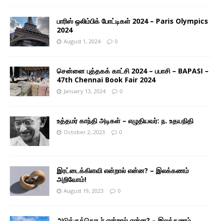
பாரிஸ் ஒலிம்பிக் போட்டிகள் 2024 – Paris Olympics
2024
August 1, 2024
0
சென்னை புத்தகக் காட்சி 2024 – பபாசி – BAPASI –
47th Chennai Book Fair 2024
January 13, 2024
0
உத்தமர் காந்தி அடிகள் – எழுதியவர்: ந. உதயநிதி
October 2, 2023
0
இரட்டைக்கிளவி என்றால் என்ன? – இலக்கணம்
அறிவோம்!
August 19, 2023
0
அடுக்குத்தொடர் என்றால் என்ன? – இலக்கணம்