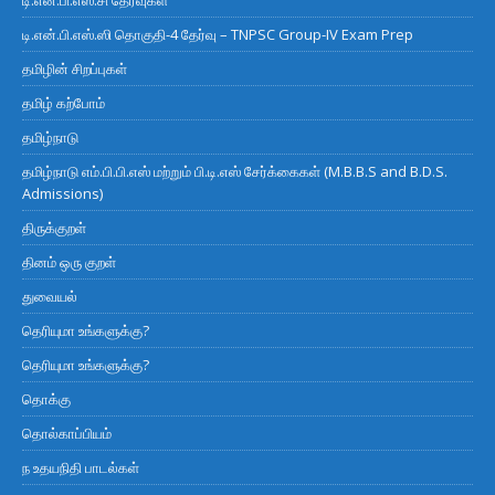
டி.என்.பி.எஸ்.ஸி தொகுதி-4 தேர்வு – TNPSC Group-IV Exam Prep
தமிழின் சிறப்புகள்
தமிழ் கற்போம்
தமிழ்நாடு
தமிழ்நாடு எம்.பி.பி.எஸ் மற்றும் பி.டி.எஸ் சேர்க்கைகள் (M.B.B.S and B.D.S.
Admissions)
திருக்குறள்
தினம் ஒரு குறள்
துவையல்
தெரியுமா உங்களுக்கு?
தெரியுமா உங்களுக்கு?
தொக்கு
தொல்காப்பியம்
ந உதயநிதி பாடல்கள்