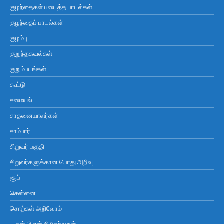
குழந்தைகள் படைத்த பாடல்கள்
குழந்தைப் பாடல்கள்
குழம்பு
குறுந்தகவல்கள்
குறும்படங்கள்
கூட்டு
சமையல்
சாதனையாளர்கள்
சாம்பார்
சிறுவர் பகுதி
சிறுவர்களுக்கான பொது அறிவு
சூப்
சென்னை
சொற்கள் அறிவோம்
டி.என்.பி.எஸ்.சி தேர்வுகள்