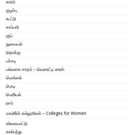
காரம்
குழம்பு
கூட்டு
சாம்பார்
சூப்
துவையல்
தொக்கு
பச்சடி
பல்வகை சாதம் – வெரைட்டி ரைஸ்
பொங்கல்
பொடி
பொரியல்
ரசம்
மகளிர்க் கல்லூரிகள் – Colleges for Women
விளையாட்டு
கால்பந்து