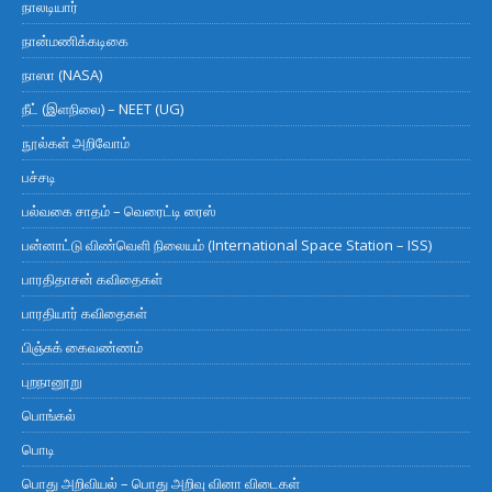
நாலடியார்
நான்மணிக்கடிகை
நாஸா (NASA)
நீட் (இளநிலை) – NEET (UG)
நூல்கள் அறிவோம்
பச்சடி
பல்வகை சாதம் – வெரைட்டி ரைஸ்
பன்னாட்டு விண்வெளி நிலையம் (International Space Station – ISS)
பாரதிதாசன் கவிதைகள்
பாரதியார் கவிதைகள்
பிஞ்சுக் கைவண்ணம்
புறநானூறு
பொங்கல்
பொடி
பொது அறிவியல் – பொது அறிவு வினா விடைகள்