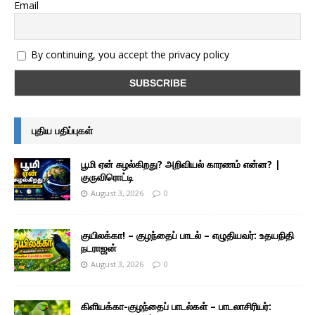
Email
By continuing, you accept the privacy policy
புதிய பதிப்புகள்
பூமி ஏன் சுழல்கிறது? அறிவியல் காரணம் என்ன? |
குருவிரொட்டி
August 3, 2026
0
குயிலக்கா! – குழந்தைப் பாடல் – எழுதியவர்: உதயநிதி
நடராஜன்
August 3, 2026
0
கிளியக்கா-குழந்தைப் பாடல்கள் – பாடலாசிரியர்: