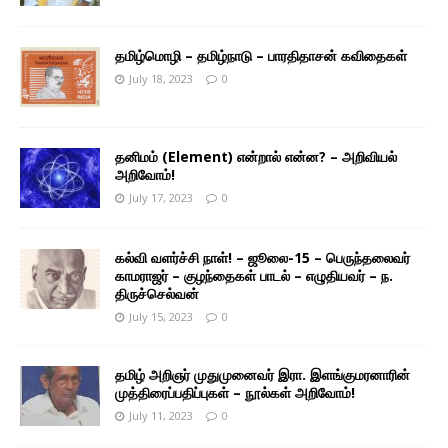
தமிழ்மொழி – தமிழ்நாடு – பாரதிதாசன் கவிதைகள்
July 18, 2023
0
தனிமம் (Element) என்றால் என்ன? – அறிவியல்
அறிவோம்!
July 17, 2023
0
கல்வி வளர்ச்சி நாள்! – ஜூலை-15 – பெருந்தலைவர்
காமராஜர் – குழந்தைகள் பாடல் – எழுதியவர் – ந.
திருச்செல்வன்
July 15, 2023
0
தமிழ் அறிஞர் முதுமுனைவர் இரா. இளங்குமரனாரின்
முத்திரைப்பதிப்புகள் – நூல்கள் அறிவோம்!
July 11, 2023
0