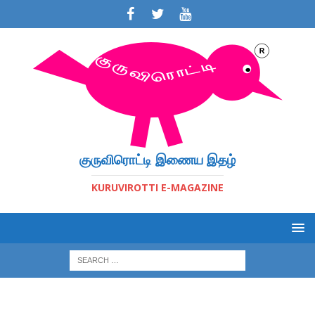
குருவிரொட்டி இணைய இதழ்
KURUVIROTTI E-MAGAZINE