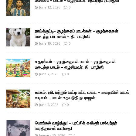
மெஸ்ஸி – பாடல் – எழுதியவர்: உதயநிதி நடராஜன்
June 12, 2026
0
நாய்க்குட்டி- குழந்தைப் பாடல்கள் – குழந்தைகள்
படைத்த பாடல்கள் – தி. யாழினி
June 10, 2026
0
சதுரங்கம் – குழந்தைகள் பாடல் – குழந்தைகள்
படைத்த பாடல் – எழுதியவர்: தி. யாழினி
June 7, 2026
0
காகம், நரி, மற்றும் பாட்டி சுட்ட வடை – கதையின் பாடல்
வடிவம் – பாடல்: உதயநிதி நடராஜன்
June 7, 2026
0
பொங்கல் வாழ்த்து! – புரட்சிக் கவிஞர் பாவேந்தர்
பாரதிதாசன் கவிதை!
January 15, 2026
0