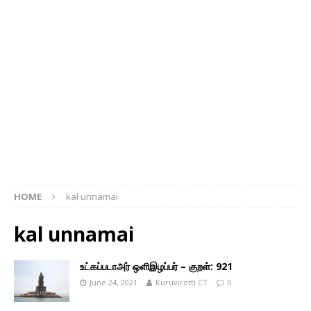
HOME
kal unnamai
kal unnamai
உட்கப்படாஅர் ஒளிஇழப்பர் – குறள்: 921
June 24, 2021
Kuruvirotti CT
0