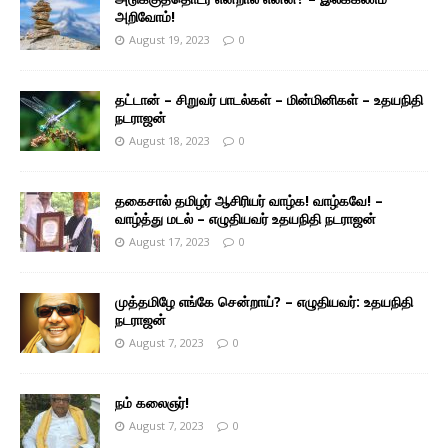
அறிவோம்!
August 19, 2023
0
தட்டான் – சிறுவர் பாடல்கள் – மின்மினிகள் – உதயநிதி
நடராஜன்
August 18, 2023
0
தகைசால் தமிழர் ஆசிரியர் வாழ்க! வாழ்கவே! –
வாழ்த்து மடல் – எழுதியவர் உதயநிதி நடராஜன்
August 17, 2023
0
முத்தமிழே எங்கே சென்றாய்? – எழுதியவர்: உதயநிதி
நடராஜன்
August 7, 2023
0
நம் கலைஞர்!
August 7, 2023
0