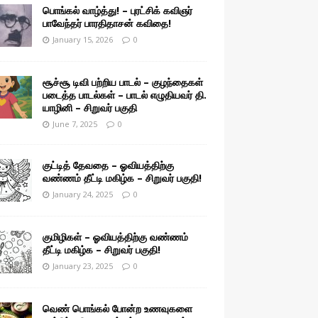
பொங்கல் வாழ்த்து! – புரட்சிக் கவிஞர்
பாவேந்தர் பாரதிதாசன் கவிதை!
January 15, 2026
0
சூச்சூ டிவி பற்றிய பாடல் – குழந்தைகள்
படைத்த பாடல்கள் – பாடல் எழுதியவர் தி.
யாழினி – சிறுவர் பகுதி
June 7, 2025
0
குட்டித் தேவதை – ஓவியத்திற்கு
வண்ணம் தீட்டி மகிழ்க – சிறுவர் பகுதி!
January 24, 2025
0
குமிழிகள் – ஓவியத்திற்கு வண்ணம்
தீட்டி மகிழ்க – சிறுவர் பகுதி!
January 23, 2025
0
வெண் பொங்கல் போன்ற உணவுகளை