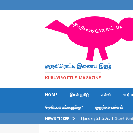
குருவிரொட்டி இணைய இதழ்
KURUVIROTTI E-MAGAZINE
HOME
இயல் தமிழ்
கல்வி
உயர் 
தெரியுமா உங்களுக்கு?
குறுந்தகவல்கள்
[ January 21, 2025 ]
வெண் பொங்க
NEWS TICKER
[ February 6, 2023 ]
இலக்கணக் க