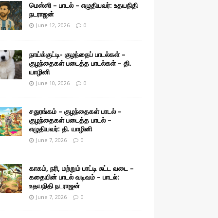
மெஸ்ஸி – பாடல் – எழுதியவர்: உதயநிதி
நடராஜன்
June 12, 2026
0
நாய்க்குட்டி- குழந்தைப் பாடல்கள் –
குழந்தைகள் படைத்த பாடல்கள் – தி.
யாழினி
June 10, 2026
0
சதுரங்கம் – குழந்தைகள் பாடல் –
குழந்தைகள் படைத்த பாடல் –
எழுதியவர்: தி. யாழினி
June 7, 2026
0
காகம், நரி, மற்றும் பாட்டி சுட்ட வடை –
கதையின் பாடல் வடிவம் – பாடல்:
உதயநிதி நடராஜன்
June 7, 2026
0