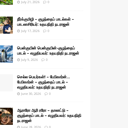
July 21, 2026
0
நீர்க்குமிழி – குழந்தைப் பாடல்கள் –
பாடலாசிரியர்: உதயநிதி நடராஜன்
July 17, 2026
0
பென்குயின் பென்குயின்-குழந்தைப்
பாடல் – எழுதியவர்: உதயநிதி நடராஜன்
July 9, 2026
0
செல்ல பெயர்கள்! – பேபிகார்ன்…
பேபிகார்ன் – குழந்தைப் பாடல் –
எழுதியவர்: உதயநிதி நடராஜன்
June 30, 2026
0
ஆராரோ ஆரி ரரோ – தாலாட்டு –
குழந்தைப் பாடல் – எழுதியவர்: உதயநிதி
நடராஜன்
June 28, 2026
0