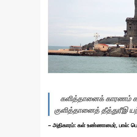
தொழில்நுட்பம்
களித்தானைக் காரணம் காட்
குளித்தானைத் தீத்துரீஇ யற
– அதிகாரம்: கள் உண்ணாமைர், பால்: ப