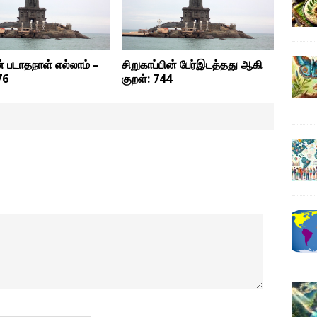
ண் படாதநாள் எல்லாம் –
சிறுகாப்பின் பேர்இடத்தது ஆகி
76
குறள்: 744