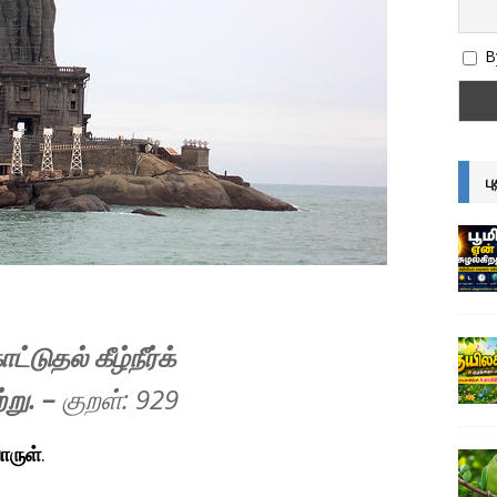
By
ப
டுதல் கீழ்நீர்க்
்று.
–
குறள்: 92
9
ொருள்
.