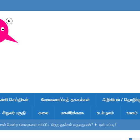
கல்வி செய்திகள்
வேலைவாய்ப்புத் தகவல்கள்
அறிவியல் / தொழில்நு
சிறுவர் பகுதி
கலை
மகளிர்க்காக
உடல் நலம்
உலகம்
ல் போன்ற உணவுகளை சாப்பிட்ட பிறகு தூக்கம் வருவது ஏன்?
ஏன், எப்படி?
ுறிப்பு – வினாடி வினா-1 – விடைகளுடன் – பள்ளி மாணவர்கள், டிஎன்பிஎஸ்சி