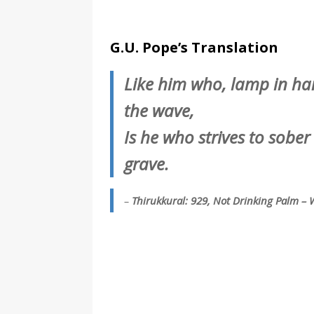
G.U. Pope’s Translation
Like him who, lamp in ha
the wave,
Is he who strives to sob
grave.
–
Thirukkural: 929, Not Drinking Palm – 