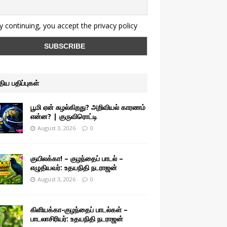
 continuing, you accept the privacy policy
ுதிய பதிப்புகள்
பூமி ஏன் சுழல்கிறது? அறிவியல் காரணம்
என்ன? | குருவிரொட்டி
August 3, 2026
0
குயிலக்கா! – குழந்தைப் பாடல் –
எழுதியவர்: உதயநிதி நடராஜன்
August 3, 2026
0
கிளியக்கா-குழந்தைப் பாடல்கள் –
பாடலாசிரியர்: உதயநிதி நடராஜன்