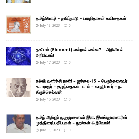
தமிழ்மொழி – தமிழ்நாடு – பாரதிதாசன் கவிதைகள்
July 18, 2023
0
தனிமம் (Element) என்றால் என்ன? – அறிவியல்
அறிவோம்!
July 17, 2023
0
கல்வி வளர்ச்சி நாள்! – ஜூலை-15 – பெருந்தலைவர்
காமராஜர் – குழந்தைகள் பாடல் – எழுதியவர் – ந.
திருச்செல்வன்
July 15, 2023
0
தமிழ் அறிஞர் முதுமுனைவர் இரா. இளங்குமரனாரின்
முத்திரைப்பதிப்புகள் – நூல்கள் அறிவோம்!
July 11, 2023
0