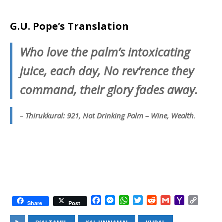
G.U. Pope’s Translation
Who love the palm’s intoxicating
juice, each day, No rev’rence they
command, their glory fades away.
–
Thirukkural: 921, Not Drinking Palm – Wine, Wealth
.
F
M
W
T
R
G
Y
C
Share
Post
a
e
h
w
e
m
a
o
c
s
a
i
d
a
h
p