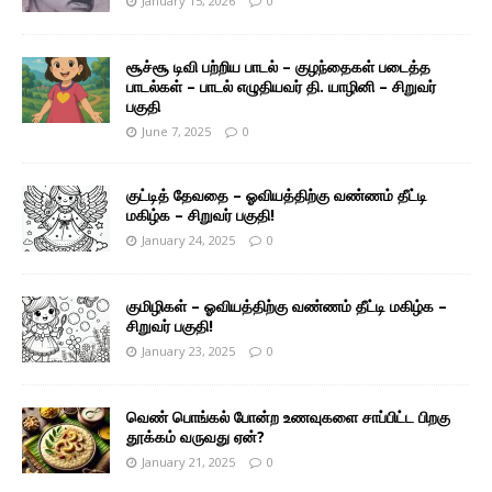
January 15, 2026
0
சூச்சூ டிவி பற்றிய பாடல் – குழந்தைகள் படைத்த
பாடல்கள் – பாடல் எழுதியவர் தி. யாழினி – சிறுவர்
பகுதி
June 7, 2025
0
குட்டித் தேவதை – ஓவியத்திற்கு வண்ணம் தீட்டி
மகிழ்க – சிறுவர் பகுதி!
January 24, 2025
0
குமிழிகள் – ஓவியத்திற்கு வண்ணம் தீட்டி மகிழ்க –
சிறுவர் பகுதி!
January 23, 2025
0
வெண் பொங்கல் போன்ற உணவுகளை சாப்பிட்ட பிறகு
தூக்கம் வருவது ஏன்?
January 21, 2025
0