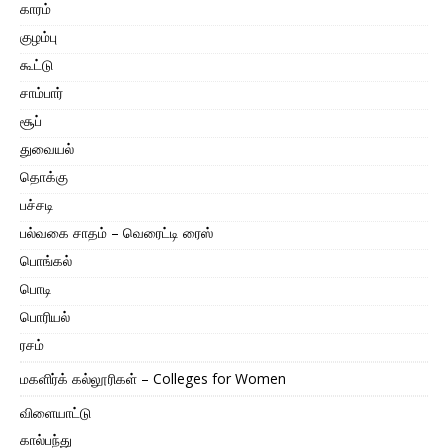
காரம்
குழம்பு
கூட்டு
சாம்பார்
சூப்
துவையல்
தொக்கு
பச்சடி
பல்வகை சாதம் – வெரைட்டி ரைஸ்
பொங்கல்
பொடி
பொரியல்
ரசம்
மகளிர்க் கல்லூரிகள் – Colleges for Women
விளையாட்டு
கால்பந்து