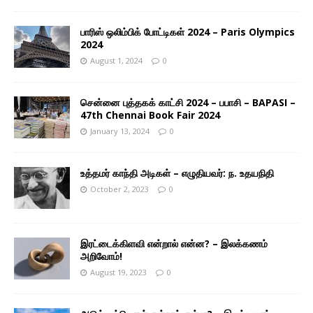
பாரிஸ் ஒலிம்பிக் போட்டிகள் 2024 – Paris Olympics
2024
August 1, 2024
0
சென்னை புத்தகக் காட்சி 2024 – பபாசி – BAPASI –
47th Chennai Book Fair 2024
January 13, 2024
0
உத்தமர் காந்தி அடிகள் – எழுதியவர்: ந. உதயநிதி
October 2, 2023
0
இரட்டைக்கிளவி என்றால் என்ன? – இலக்கணம்
அறிவோம்!
August 19, 2023
0