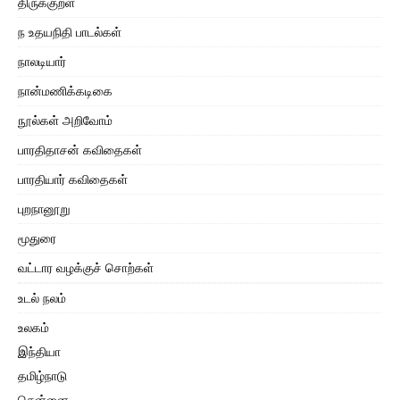
திருக்குறள்
ந உதயநிதி பாடல்கள்
நாலடியார்
நான்மணிக்கடிகை
நூல்கள் அறிவோம்
பாரதிதாசன் கவிதைகள்
பாரதியார் கவிதைகள்
புறநானூறு
மூதுரை
வட்டார வழக்குச் சொற்கள்
உடல் நலம்
உலகம்
இந்தியா
தமிழ்நாடு
சென்னை