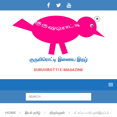
குருவிரொட்டி இணைய இதழ்
KURUVIROTTI E-MAGAZINE
HOME
இயல் தமிழ்
திருக்குறள்
உட்கப்படாஅர் ஒளிஇழப்பர் –