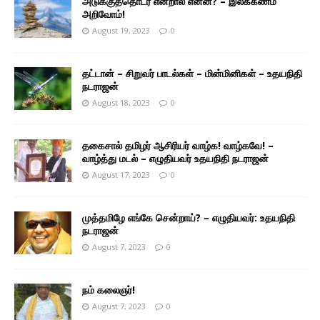
அடுக்குத்தொடர் என்றால் என்ன? – இலக்கணம்
அறிவோம்!
August 19, 2023
0
தட்டான் – சிறுவர் பாடல்கள் – மின்மினிகள் – உதயநிதி
நடராஜன்
August 18, 2023
0
தகைசால் தமிழர் ஆசிரியர் வாழ்க! வாழ்கவே! –
வாழ்த்து மடல் – எழுதியவர் உதயநிதி நடராஜன்
August 17, 2023
0
முத்தமிழே எங்கே சென்றாய்? – எழுதியவர்: உதயநிதி
நடராஜன்
August 7, 2023
0
நம் கலைஞர்!
August 7, 2023
0