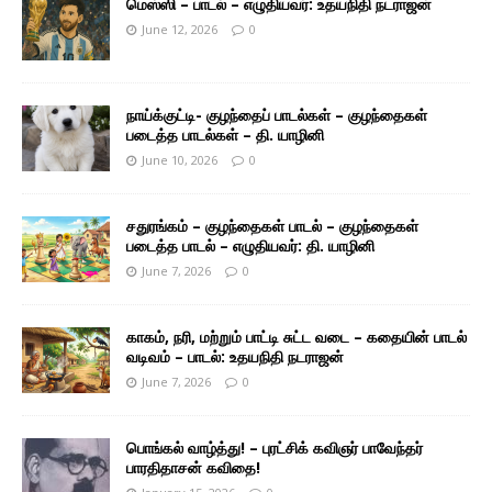
மெஸ்ஸி – பாடல் – எழுதியவர்: உதயநிதி நடராஜன்
June 12, 2026
0
நாய்க்குட்டி- குழந்தைப் பாடல்கள் – குழந்தைகள்
படைத்த பாடல்கள் – தி. யாழினி
June 10, 2026
0
சதுரங்கம் – குழந்தைகள் பாடல் – குழந்தைகள்
படைத்த பாடல் – எழுதியவர்: தி. யாழினி
June 7, 2026
0
காகம், நரி, மற்றும் பாட்டி சுட்ட வடை – கதையின் பாடல்
வடிவம் – பாடல்: உதயநிதி நடராஜன்
June 7, 2026
0
பொங்கல் வாழ்த்து! – புரட்சிக் கவிஞர் பாவேந்தர்
பாரதிதாசன் கவிதை!