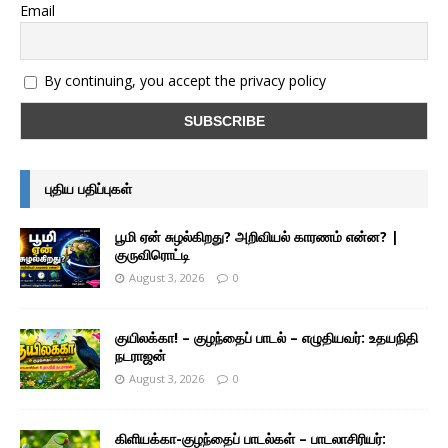
Email
By continuing, you accept the privacy policy
புதிய பதிப்புகள்
பூமி ஏன் சுழல்கிறது? அறிவியல் காரணம் என்ன? |
குருவிரொட்டி
August 3, 2026
0
குயிலக்கா! – குழந்தைப் பாடல் – எழுதியவர்: உதயநிதி
நடராஜன்
August 3, 2026
0
கிளியக்கா-குழந்தைப் பாடல்கள் – பாடலாசிரியர்: