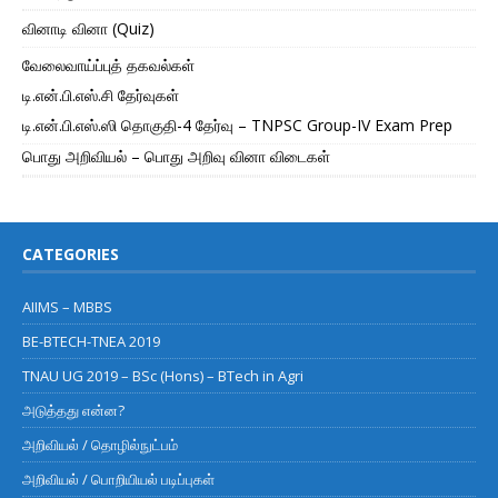
வினாடி வினா (Quiz)
வேலைவாய்ப்புத் தகவல்கள்
டி.என்.பி.எஸ்.சி தேர்வுகள்
டி.என்.பி.எஸ்.ஸி தொகுதி-4 தேர்வு – TNPSC Group-IV Exam Prep
பொது அறிவியல் – பொது அறிவு வினா விடைகள்
CATEGORIES
AIIMS – MBBS
BE-BTECH-TNEA 2019
TNAU UG 2019 – BSc (Hons) – BTech in Agri
அடுத்தது என்ன?
அறிவியல் / தொழில்நுட்பம்
அறிவியல் / பொறியியல் படிப்புகள்