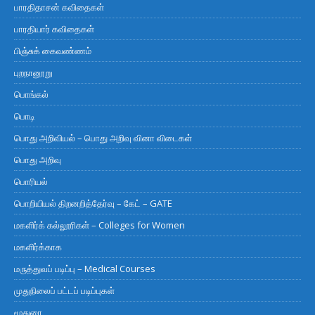
பாரதிதாசன் கவிதைகள்
பாரதியார் கவிதைகள்
பிஞ்சுக் கைவண்ணம்
புறநானூறு
பொங்கல்
பொடி
பொது அறிவியல் – பொது அறிவு வினா விடைகள்
பொது அறிவு
பொரியல்
பொறியியல் திறனறித்தேர்வு – கேட் – GATE
மகளிர்க் கல்லூரிகள் – Colleges for Women
மகளிர்க்காக
மருத்துவப் படிப்பு – Medical Courses
முதுநிலைப் பட்டப் படிப்புகள்
மூதுரை