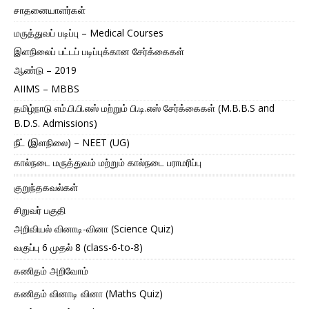
சாதனையாளர்கள்
மருத்துவப் படிப்பு – Medical Courses
இளநிலைப் பட்டப் படிப்புக்கான சேர்க்கைகள்
ஆண்டு – 2019
AIIMS – MBBS
தமிழ்நாடு எம்.பி.பி.எஸ் மற்றும் பி.டி.எஸ் சேர்க்கைகள் (M.B.B.S and
B.D.S. Admissions)
நீட் (இளநிலை) – NEET (UG)
கால்நடை மருத்துவம் மற்றும் கால்நடை பராமரிப்பு
குறுந்தகவல்கள்
சிறுவர் பகுதி
அறிவியல் வினாடி-வினா (Science Quiz)
வகுப்பு 6 முதல் 8 (class-6-to-8)
கணிதம் அறிவோம்
கணிதம் வினாடி வினா (Maths Quiz)