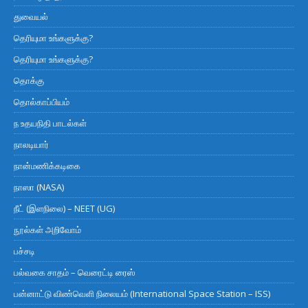
துவையல்
தெரியுமா உங்களுக்கு?
தெரியுமா உங்களுக்கு?
தொக்கு
தொல்காப்பியம்
ந உதயநிதி பாடல்கள்
நாலடியார்
நான்மணிக்கடிகை
நாஸா (NASA)
நீட் (இளநிலை) – NEET (UG)
நூல்கள் அறிவோம்
பச்சடி
பல்வகை சாதம் – வெரைட்டி ரைஸ்
பன்னாட்டு விண்வெளி நிலையம் (International Space Station – ISS)