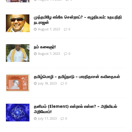
முத்தமிழே எங்கே சென்றாய்? – எழுதியவர்: உதயநிதி
நடராஜன்
August 7, 2023
0
நம் கலைஞர்!
August 7, 2023
0
தமிழ்மொழி – தமிழ்நாடு – பாரதிதாசன் கவிதைகள்
July 18, 2023
0
தனிமம் (Element) என்றால் என்ன? – அறிவியல்
அறிவோம்!
July 17, 2023
0