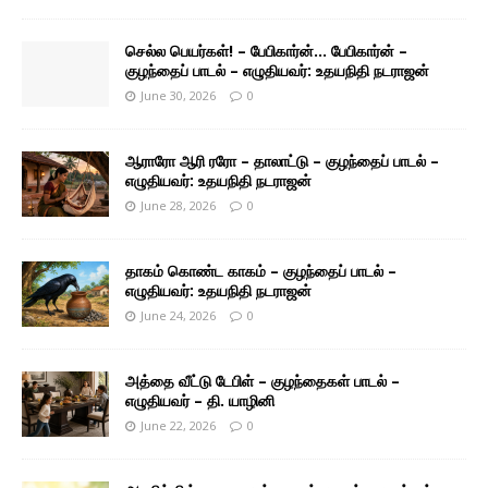
செல்ல பெயர்கள்! – பேபிகார்ன்… பேபிகார்ன் –
குழந்தைப் பாடல் – எழுதியவர்: உதயநிதி நடராஜன்
June 30, 2026
0
ஆராரோ ஆரி ரரோ – தாலாட்டு – குழந்தைப் பாடல் –
எழுதியவர்: உதயநிதி நடராஜன்
June 28, 2026
0
தாகம் கொண்ட காகம் – குழந்தைப் பாடல் –
எழுதியவர்: உதயநிதி நடராஜன்
June 24, 2026
0
அத்தை வீட்டு டேபிள் – குழந்தைகள் பாடல் –
எழுதியவர் – தி. யாழினி
June 22, 2026
0