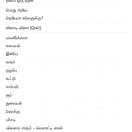
தினம் ஒரு குறள்
பொது அறிவு
தெரியுமா உங்களுக்கு?
வினாடி-வினா (Quiz)
மகளிர்க்காக
சமையல்
இனிப்பு
காரம்
குழம்பு
கூட்டு
சாம்பார்
சூப்
துவையல்
தொக்கு
பச்சடி
பல்வகை சாதம் – வெரைட்டி ரைஸ்