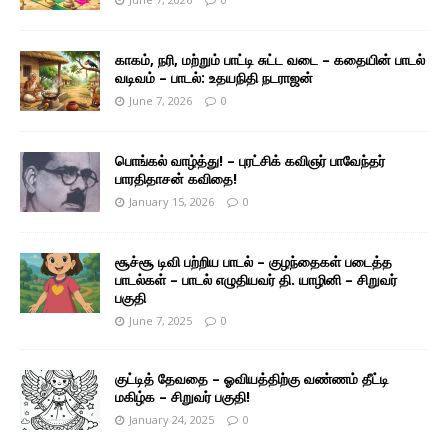
காகம், நரி, மற்றும் பாட்டி சுட்ட வடை – கதையின் பாடல்
வடிவம் – பாடல்: உதயநிதி நடராஜன்
June 7, 2026
0
பொங்கல் வாழ்த்து! – புரட்சிக் கவிஞர் பாவேந்தர்
பாரதிதாசன் கவிதை!
January 15, 2026
0
சூச்சூ டிவி பற்றிய பாடல் – குழந்தைகள் படைத்த
பாடல்கள் – பாடல் எழுதியவர் தி. யாழினி – சிறுவர்
பகுதி
June 7, 2025
0
குட்டித் தேவதை – ஓவியத்திற்கு வண்ணம் தீட்டி
மகிழ்க – சிறுவர் பகுதி!
January 24, 2025
0