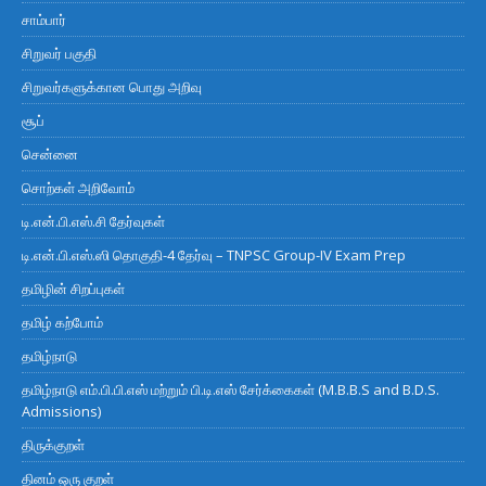
சாம்பார்
சிறுவர் பகுதி
சிறுவர்களுக்கான பொது அறிவு
சூப்
சென்னை
சொற்கள் அறிவோம்
டி.என்.பி.எஸ்.சி தேர்வுகள்
டி.என்.பி.எஸ்.ஸி தொகுதி-4 தேர்வு – TNPSC Group-IV Exam Prep
தமிழின் சிறப்புகள்
தமிழ் கற்போம்
தமிழ்நாடு
தமிழ்நாடு எம்.பி.பி.எஸ் மற்றும் பி.டி.எஸ் சேர்க்கைகள் (M.B.B.S and B.D.S.
Admissions)
திருக்குறள்
தினம் ஒரு குறள்