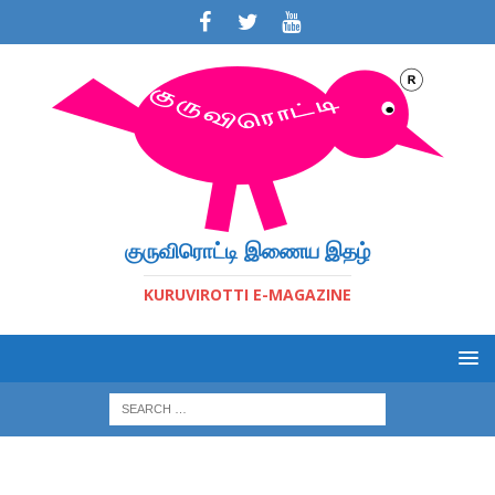
குருவிரொட்டி இணைய இதழ்
KURUVIROTTI E-MAGAZINE