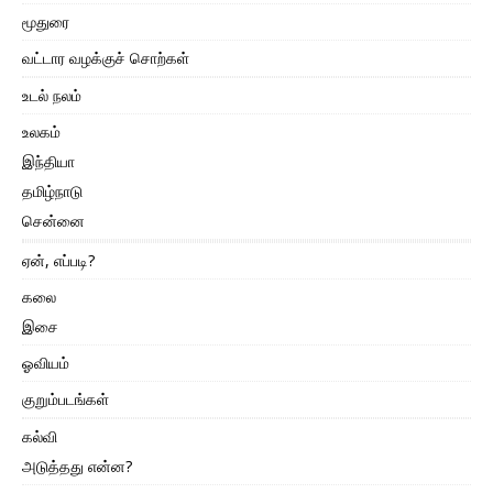
மூதுரை
வட்டார வழக்குச் சொற்கள்
உடல் நலம்
உலகம்
இந்தியா
தமிழ்நாடு
சென்னை
ஏன், எப்படி?
கலை
இசை
ஓவியம்
குறும்படங்கள்
கல்வி
அடுத்தது என்ன?