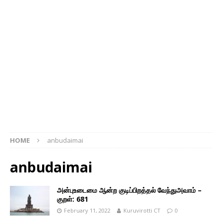
HOME
anbudaimai
anbudaimai
அன்புஉடைமை ஆன்ற குடிப்பிறத்தல் வேந்துஅவாம் –
குறள்: 681
February 11, 2022
Kuruvirotti CT
0