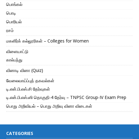
பொங்கல்
பொடி
பொரியல்
ரசம்
மகளிர்க் கல்லூரிகள் – Colleges for Women
விளையாட்டு
கால்பந்து
வினாடி வினா (Quiz)
வேலைவாய்ப்புத் தகவல்கள்
டி.என்.பி.எஸ்.சி தேர்வுகள்
டி.என்.பி.எஸ்.ஸி தொகுதி-4 தேர்வு – TNPSC Group-IV Exam Prep
பொது அறிவியல் – பொது அறிவு வினா விடைகள்
CATEGORIES