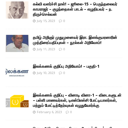
கல்வி வளர்ச்சி நாள்! – ஜூலை-15 – பெருந்தலைவர்
காமராஜர் – குழந்தைகள் பாடல் – எழுதியவர் – ந.
திருச்செல்வன்
July 15, 2023
0
தமிழ் அறிஞர் முதுமுனைவர் இரா. இளங்குமரனாரின்
முத்திரைப்பதிப்புகள் – நூல்கள் அறிவோம்!
July 11, 2023
0
இலக்கணக் குறிப்பு அறிவோம்! – பகுதி-1
July 10, 2023
0
இலக்கணக் குறிப்பு – வினாடி வினா-1 – விடைகளுடன்
– பள்ளி மாணவர்கள், டிஎன்பிஎஸ்சி போட்டியாளர்கள்,
மற்றும் போட்டித்தேர்வுகள் எழுதுவோர்க்கு
February 6, 2023
0