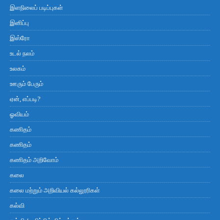
இளநிலைப் படிப்புகள்
இனிப்பு
இஸ்ரோ
உடல் நலம்
உலகம்
ஊரும் பேரும்
ஏன், எப்படி?
ஓவியம்
கணிதம்
கணிதம்
கணிதம் அறிவோம்
கலை
கலை மற்றும் அறிவியல் கல்லூரிகள்
கல்வி