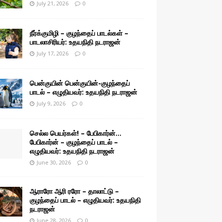
July 21, 2026
0
நீர்க்குமிழி – குழந்தைப் பாடல்கள் –
பாடலாசிரியர்: உதயநிதி நடராஜன்
July 17, 2026
0
பென்குயின் பென்குயின்-குழந்தைப்
பாடல் – எழுதியவர்: உதயநிதி நடராஜன்
July 9, 2026
0
செல்ல பெயர்கள்! – பேபிகார்ன்…
பேபிகார்ன் – குழந்தைப் பாடல் –
எழுதியவர்: உதயநிதி நடராஜன்
June 30, 2026
0
ஆராரோ ஆரி ரரோ – தாலாட்டு –
குழந்தைப் பாடல் – எழுதியவர்: உதயநிதி
நடராஜன்
June 28, 2026
0