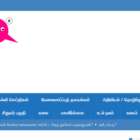
கல்வி செய்திகள்
வேலைவாய்ப்புத் தகவல்கள்
அறிவியல் / தொழில்நு
சிறுவர் பகுதி
கலை
மகளிர்க்காக
உடல் நலம்
உலகம்
ல் போன்ற உணவுகளை சாப்பிட்ட பிறகு தூக்கம் வருவது ஏன்?
ஏன், எப்படி?
ுறிப்பு – வினாடி வினா-1 – விடைகளுடன் – பள்ளி மாணவர்கள், டிஎன்பிஎஸ்சி