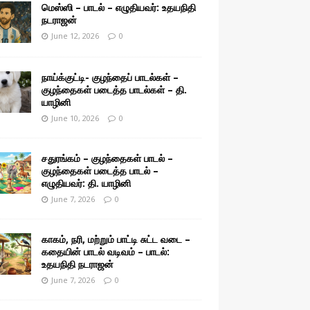
மெஸ்ஸி – பாடல் – எழுதியவர்: உதயநிதி
நடராஜன்
June 12, 2026
0
நாய்க்குட்டி- குழந்தைப் பாடல்கள் –
குழந்தைகள் படைத்த பாடல்கள் – தி.
யாழினி
June 10, 2026
0
சதுரங்கம் – குழந்தைகள் பாடல் –
குழந்தைகள் படைத்த பாடல் –
எழுதியவர்: தி. யாழினி
June 7, 2026
0
காகம், நரி, மற்றும் பாட்டி சுட்ட வடை –
கதையின் பாடல் வடிவம் – பாடல்:
உதயநிதி நடராஜன்
June 7, 2026
0