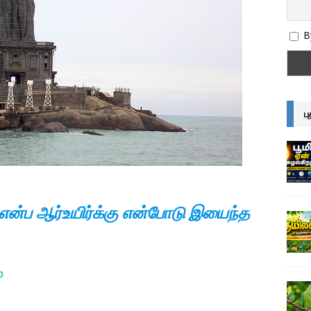
By
ப
ன்ப ஆர்உயிர்க்கு என்போடு இயைந்த
்