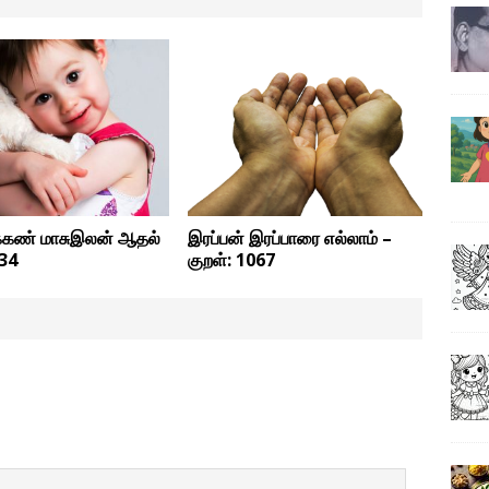
்கண் மாசுஇலன் ஆதல்
இரப்பன் இரப்பாரை எல்லாம் –
 34
குறள்: 1067