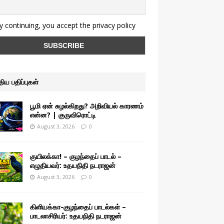
 continuing, you accept the privacy policy
ுதிய பதிப்புகள்
பூமி ஏன் சுழல்கிறது? அறிவியல் காரணம்
என்ன? | குருவிரொட்டி
August 3, 2026
0
குயிலக்கா! – குழந்தைப் பாடல் –
எழுதியவர்: உதயநிதி நடராஜன்
August 3, 2026
0
கிளியக்கா-குழந்தைப் பாடல்கள் –
பாடலாசிரியர்: உதயநிதி நடராஜன்