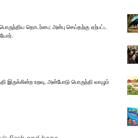
 பொருந்திய தொடர்பை; அன்பு செய்தற்கு ஏற்பட்ட
ையோர்.
தி இருக்கின்ற உறவு, அன்போடு பொருந்தி வாழும்
y’s flesh and bone,