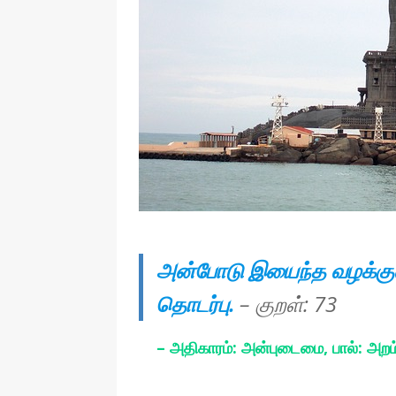
தொழில்நுட்பம்
அன்போடு இயைந்த வழக்குஎ
தொடர்பு.
– குறள்:
73
– அதிகாரம்: அன்புடைமை, பால்: அறம