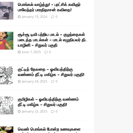
பொங்கல் வாழ்த்து! – புரட்சிக் கவிஞர்
பாவேந்தர் பாரதிதாசன் கவிதை!
January 15, 2026
0
சூச்சூ டிவி பற்றிய பாடல் – குழந்தைகள்
படைத்த பாடல்கள் – பாடல் எழுதியவர் தி.
யாழினி – சிறுவர் பகுதி
June 7, 2025
0
குட்டித் தேவதை – ஓவியத்திற்கு
வண்ணம் தீட்டி மகிழ்க – சிறுவர் பகுதி!
January 24, 2025
0
குமிழிகள் – ஓவியத்திற்கு வண்ணம்
தீட்டி மகிழ்க – சிறுவர் பகுதி!
January 23, 2025
0
வெண் பொங்கல் போன்ற உணவுகளை