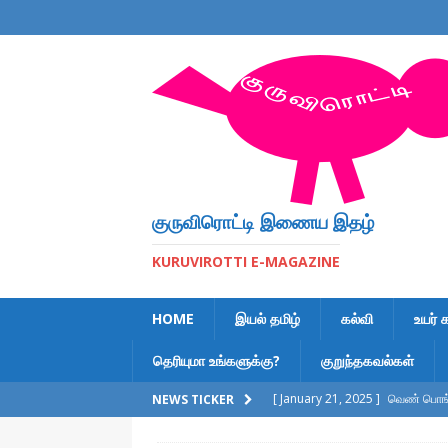
குருவிரொட்டி இணைய இதழ்
KURUVIROTTI E-MAGAZINE
HOME
இயல் தமிழ்
கல்வி
உயர் 
தெரியுமா உங்களுக்கு?
குறுந்தகவல்கள்
[ January 21, 2025 ]
வெண் பொங்க
NEWS TICKER
[ February 6, 2023 ]
இலக்கணக் க