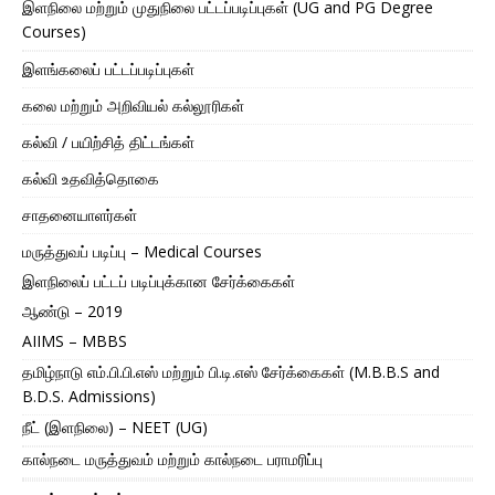
இளநிலை மற்றும் முதுநிலை பட்டப்படிப்புகள் (UG and PG Degree
Courses)
இளங்கலைப் பட்டப்படிப்புகள்
கலை மற்றும் அறிவியல் கல்லூரிகள்
கல்வி / பயிற்சித் திட்டங்கள்
கல்வி உதவித்தொகை
சாதனையாளர்கள்
மருத்துவப் படிப்பு – Medical Courses
இளநிலைப் பட்டப் படிப்புக்கான சேர்க்கைகள்
ஆண்டு – 2019
AIIMS – MBBS
தமிழ்நாடு எம்.பி.பி.எஸ் மற்றும் பி.டி.எஸ் சேர்க்கைகள் (M.B.B.S and
B.D.S. Admissions)
நீட் (இளநிலை) – NEET (UG)
கால்நடை மருத்துவம் மற்றும் கால்நடை பராமரிப்பு