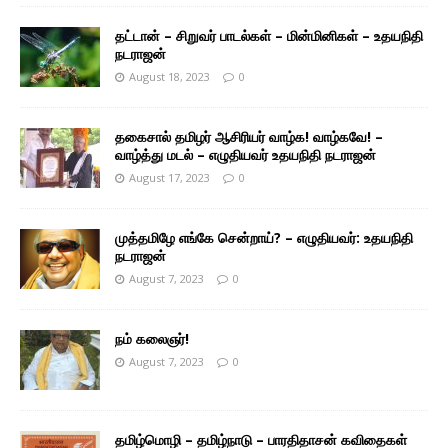
தட்டான் – சிறுவர் பாடல்கள் – மின்மினிகள் – உதயநிதி
நடராஜன்
August 18, 2023
0
தகைசால் தமிழர் ஆசிரியர் வாழ்க! வாழ்கவே! –
வாழ்த்து மடல் – எழுதியவர் உதயநிதி நடராஜன்
August 17, 2023
0
முத்தமிழே எங்கே சென்றாய்? – எழுதியவர்: உதயநிதி
நடராஜன்
August 7, 2023
0
நம் கலைஞர்!
August 7, 2023
0
தமிழ்மொழி – தமிழ்நாடு – பாரதிதாசன் கவிதைகள்