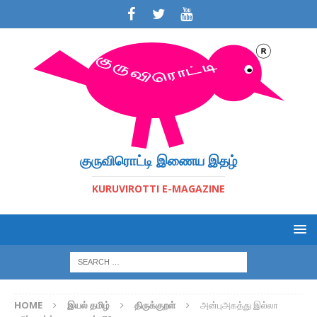
குருவிரொட்டி இணைய இதழ்
KURUVIROTTI E-MAGAZINE
HOME
இயல் தமிழ்
திருக்குறள்
அன்புஅகத்து இல்லா