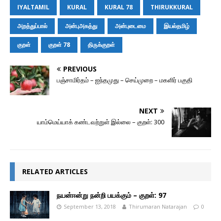
b
e
s
t
i
l
o
L
IYALTAMIL
KURAL
KURAL 78
THIRUKKURAL
o
n
A
e
t
M
i
o
g
p
r
a
n
அறத்துப்பால்
அன்புஅகத்து
அன்புடைமை
இயல்தமிழ்
k
e
p
i
k
r
l
குறள்
குறள் 78
திருக்குறள்
PREVIOUS
பஞ்சாமிர்தம் – ஐந்தமுது – செய்முறை – மகளிர் பகுதி
NEXT
யாம்மெய்யாக் கண்டவற்றுள் இல்லை – குறள்: 300
RELATED ARTICLES
நயன்ஈன்று நன்றி பயக்கும் – குறள்: 97
September 13, 2018
Thirumaran Natarajan
0