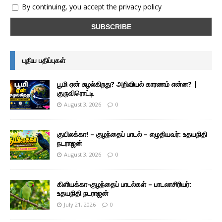
By continuing, you accept the privacy policy
புதிய பதிப்புகள்
பூமி ஏன் சுழல்கிறது? அறிவியல் காரணம் என்ன? |
குருவிரொட்டி
August 3, 2026
0
குயிலக்கா! – குழந்தைப் பாடல் – எழுதியவர்: உதயநிதி
நடராஜன்
August 3, 2026
0
கிளியக்கா-குழந்தைப் பாடல்கள் – பாடலாசிரியர்:
உதயநிதி நடராஜன்
July 21, 2026
0