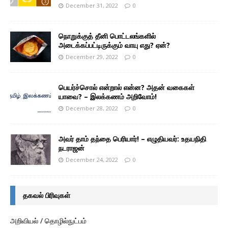
December 31, 2022
0
நொறுக்குத் தீனி பொட்டலங்களில்
அடைக்கப்பட்டிருக்கும் வாயு எது? ஏன்?
December 29, 2022
0
பெயர்ச்சொல் என்றால் என்ன? அதன் வகைகள்
யாவை? – இலக்கணம் அறிவோம்!
December 28, 2022
0
அவர் தாம் தந்தை பெரியார்! – எழுதியவர்: உதயநிதி
நடராஜன்
December 24, 2022
0
தகவல் பிரிவுகள்
அறிவியல் / தொழில்நுட்பம்