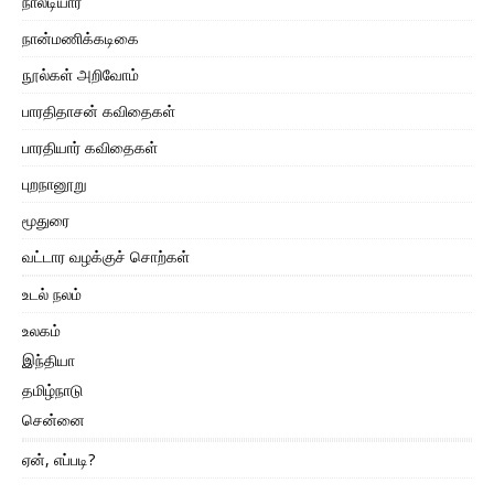
நாலடியார்
நான்மணிக்கடிகை
நூல்கள் அறிவோம்
பாரதிதாசன் கவிதைகள்
பாரதியார் கவிதைகள்
புறநானூறு
மூதுரை
வட்டார வழக்குச் சொற்கள்
உடல் நலம்
உலகம்
இந்தியா
தமிழ்நாடு
சென்னை
ஏன், எப்படி?