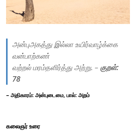
அன்புஅகத்து இல்லா உயிர்வாழ்க்கை
வன்பாற்கண்
வற்றல் மரம்தளிர்த்து அற்று.
–
குறள்:
78
– அதிகாரம்: அன்புடைமை, பால்: அறம்
கலைஞர் உரை