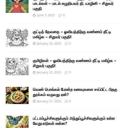
பாடல்கள் – பாடல் எழுதியவர் தி. யாழினி – சிறுவர்
பகுதி
June 7, 2025
0
குட்டித் தேவதை – ஓவியத்திற்கு வண்ணம் தீட்டி
மகிழ்க – சிறுவர் பகுதி!
January 24, 2025
0
குமிழிகள் – ஓவியத்திற்கு வண்ணம் தீட்டி மகிழ்க –
சிறுவர் பகுதி!
January 23, 2025
0
வெண் பொங்கல் போன்ற உணவுகளை சாப்பிட்ட பிறகு
தூக்கம் வருவது ஏன்?
January 21, 2025
0
பட்டாம்பூச்சிகளுக்கும் அந்துப்பூச்சிகளுக்கும் உள்ள
வேறுபாடுகள் என்ன?