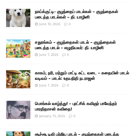
நாய்க்குட்டி- குழந்தைப் பாடல்கள் – குழந்தைகள்
படைத்த பாடல்கள் – தி. யாழினி
June 10, 2026
0
சதுரங்கம் – குழந்தைகள் பாடல் – குழந்தைகள்
படைத்த பாடல் – எழுதியவர்: தி. யாழினி
June 7, 2026
0
காகம், நரி, மற்றும் பாட்டி சுட்ட வடை – கதையின் பாடல்
வடிவம் – பாடல்: உதயநிதி நடராஜன்
June 7, 2026
0
பொங்கல் வாழ்த்து! – புரட்சிக் கவிஞர் பாவேந்தர்
பாரதிதாசன் கவிதை!
January 15, 2026
0
சூச்சூ டிவி பற்றிய பாடல் – குழந்தைகள் படைத்த