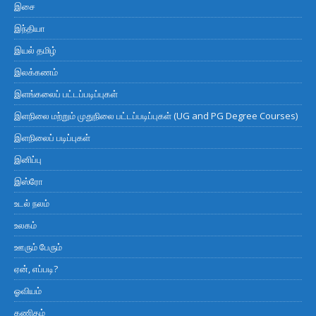
இசை
இந்தியா
இயல் தமிழ்
இலக்கணம்
இளங்கலைப் பட்டப்படிப்புகள்
இளநிலை மற்றும் முதுநிலை பட்டப்படிப்புகள் (UG and PG Degree Courses)
இளநிலைப் படிப்புகள்
இனிப்பு
இஸ்ரோ
உடல் நலம்
உலகம்
ஊரும் பேரும்
ஏன், எப்படி?
ஓவியம்
கணிதம்