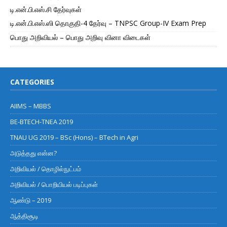
டி.என்.பி.எஸ்.சி தேர்வுகள்
டி.என்.பி.எஸ்.ஸி தொகுதி-4 தேர்வு – TNPSC Group-IV Exam Prep
பொது அறிவியல் – பொது அறிவு வினா விடைகள்
CATEGORIES
AIIMS – MBBS
BE-BTECH-TNEA 2019
TNAU UG 2019 – BSc (Hons) – BTech in Agri
அடுத்தது என்ன?
அறிவியல் / தொழில்நுட்பம்
அறிவியல் / பொறியியல் படிப்புகள்
ஆண்டு – 2019
ஆத்திசூடி