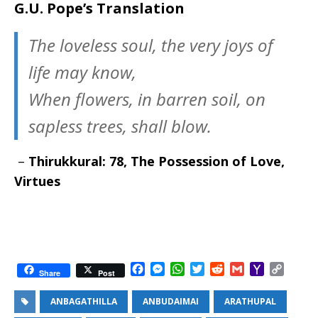
G.U. Pope’s Translation
The loveless soul, the very joys of
life may know,
When flowers, in barren soil, on
sapless trees, shall blow.
–
Thirukkural: 78, The Possession of Love,
Virtues
F
M
W
T
R
G
Y
C
Share
Post
a
e
h
w
e
m
a
o
c
s
a
i
d
a
h
p
ANBAGATHILLA
ANBUDAIMAI
ARATHUPAL
e
s
t
t
d
i
o
y