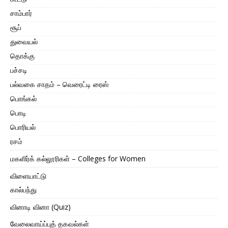
சாம்பார்
சூப்
துவையல்
தொக்கு
பச்சடி
பல்வகை சாதம் – வெரைட்டி ரைஸ்
பொங்கல்
பொடி
பொரியல்
ரசம்
மகளிர்க் கல்லூரிகள் – Colleges for Women
விளையாட்டு
கால்பந்து
வினாடி வினா (Quiz)
வேலைவாய்ப்புத் தகவல்கள்