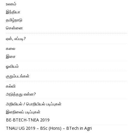
உலகம்
இந்தியா
தமிழ்நாடு
சென்னை
ஏன், எப்படி?
கலை
இசை
ஓவியம்
குறும்படங்கள்
கல்வி
அடுத்தது என்ன?
அறிவியல் / பொறியியல் படிப்புகள்
இளநிலைப் படிப்புகள்
BE-BTECH-TNEA 2019
TNAU UG 2019 – BSc (Hons) – BTech in Agri