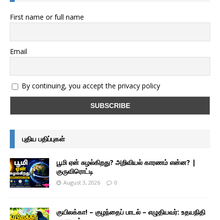
First name or full name
Email
By continuing, you accept the privacy policy
புதிய பதிப்புகள்
பூமி ஏன் சுழல்கிறது? அறிவியல் காரணம் என்ன? |
குருவிரொட்டி
August 3, 2026
0
குயிலக்கா! – குழந்தைப் பாடல் – எழுதியவர்: உதயநிதி