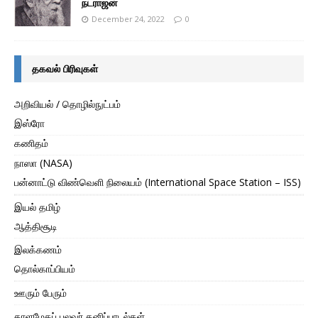
நடராஜன்
December 24, 2022
0
தகவல் பிரிவுகள்
அறிவியல் / தொழில்நுட்பம்
இஸ்ரோ
கணிதம்
நாஸா (NASA)
பன்னாட்டு விண்வெளி நிலையம் (International Space Station – ISS)
இயல் தமிழ்
ஆத்திசூடி
இலக்கணம்
தொல்காப்பியம்
ஊரும் பேரும்
காளமேகப் புலவர் தனிப்பாடல்கள்