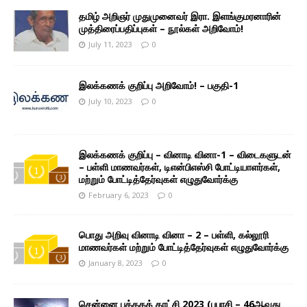
தமிழ் அறிஞர் முதுமுனைவர் இரா. இளங்குமரனாரின்
முத்திரைப்பதிப்புகள் – நூல்கள் அறிவோம்!
July 11, 2023
0
இலக்கணக் குறிப்பு அறிவோம்! – பகுதி-1
July 10, 2023
0
இலக்கணக் குறிப்பு – வினாடி வினா-1 – விடைகளுடன்
– பள்ளி மாணவர்கள், டிஎன்பிஎஸ்சி போட்டியாளர்கள்,
மற்றும் போட்டித்தேர்வுகள் எழுதுவோர்க்கு
February 6, 2023
0
பொது அறிவு வினாடி வினா – 2 – பள்ளி, கல்லூரி
மாணவர்கள் மற்றும் போட்டித்தேர்வுகள் எழுதுவோர்க்கு
January 8, 2023
0
சென்னை புத்தகக் காட்சி 2023 (பபாசி – 46ஆவது