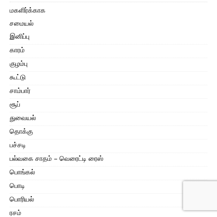
மகளிர்க்காக
சமையல்
இனிப்பு
காரம்
குழம்பு
கூட்டு
சாம்பார்
சூப்
துவையல்
தொக்கு
பச்சடி
பல்வகை சாதம் – வெரைட்டி ரைஸ்
பொங்கல்
பொடி
பொரியல்
ரசம்