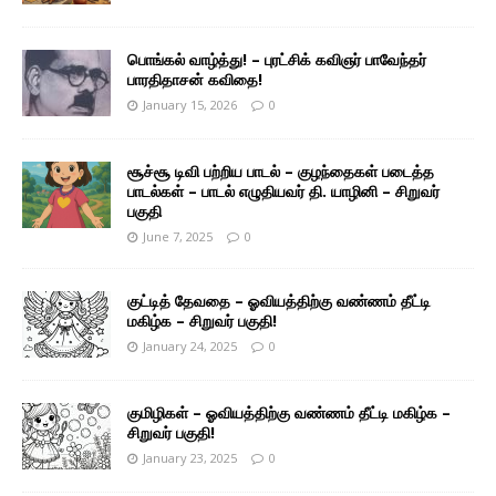
பொங்கல் வாழ்த்து! – புரட்சிக் கவிஞர் பாவேந்தர்
பாரதிதாசன் கவிதை!
January 15, 2026
0
சூச்சூ டிவி பற்றிய பாடல் – குழந்தைகள் படைத்த
பாடல்கள் – பாடல் எழுதியவர் தி. யாழினி – சிறுவர்
பகுதி
June 7, 2025
0
குட்டித் தேவதை – ஓவியத்திற்கு வண்ணம் தீட்டி
மகிழ்க – சிறுவர் பகுதி!
January 24, 2025
0
குமிழிகள் – ஓவியத்திற்கு வண்ணம் தீட்டி மகிழ்க –
சிறுவர் பகுதி!
January 23, 2025
0