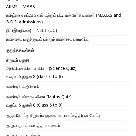
AIIMS – MBBS
தமிழ்நாடு எம்.பி.பி.எஸ் மற்றும் பி.டி.எஸ் சேர்க்கைகள் (M.B.B.S and
B.D.S. Admissions)
நீட் (இளநிலை) – NEET (UG)
கால்நடை மருத்துவம் மற்றும் கால்நடை பராமரிப்பு
குறுந்தகவல்கள்
சிறுவர் பகுதி
அறிவியல் வினாடி-வினா (Science Quiz)
வகுப்பு 6 முதல் 8 (class-6-to-8)
கணிதம் அறிவோம்
கணிதம் வினாடி வினா (Maths Quiz)
வகுப்பு 6 முதல் 8 (Class 6 to 8)
குருவிரொட்டி சிறுவர்களுக்கான படைப்புத்திறன் போட்டி
குழந்தைகள் படைத்த பாடல்கள்
குழந்தைப் பாடல்கள்