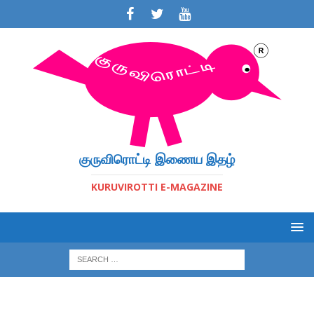
குருவிரொட்டி இணைய இதழ்
KURUVIROTTI E-MAGAZINE