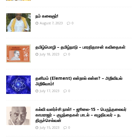
நம் கலைஞர்!
August 7, 2023
0
தமிழ்மொழி – தமிழ்நாடு – பாரதிதாசன் கவிதைகள்
July 18, 2023
0
தனிமம் (Element) என்றால் என்ன? – அறிவியல்
அறிவோம்!
July 17, 2023
0
கல்வி வளர்ச்சி நாள்! – ஜூலை-15 – பெருந்தலைவர்
காமராஜர் – குழந்தைகள் பாடல் – எழுதியவர் – ந.
திருச்செல்வன்
July 15, 2023
0