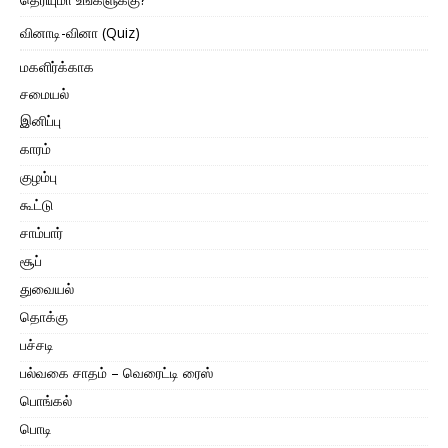
வினாடி-வினா (Quiz)
மகளிர்க்காக
சமையல்
இனிப்பு
காரம்
குழம்பு
கூட்டு
சாம்பார்
சூப்
துவையல்
தொக்கு
பச்சடி
பல்வகை சாதம் – வெரைட்டி ரைஸ்
பொங்கல்
பொடி