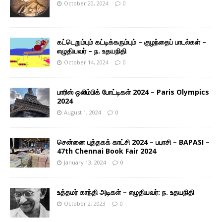
October 20, 2024
0
கட்டெறும்பும் கட்டிக்கரும்பும் – குழந்தைப் பாடல்கள் –
எழுதியவர் – ந. உதயநிதி
October 14, 2024
0
பாரிஸ் ஒலிம்பிக் போட்டிகள் 2024 – Paris Olympics
2024
August 1, 2024
0
சென்னை புத்தகக் காட்சி 2024 – பபாசி – BAPASI –
47th Chennai Book Fair 2024
January 13, 2024
0
உத்தமர் காந்தி அடிகள் – எழுதியவர்: ந. உதயநிதி
October 2, 2023
0