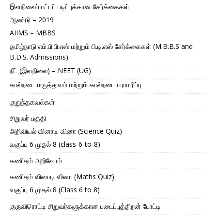
இளநிலைப் பட்டப் படிப்புக்கான சேர்க்கைகள்
ஆண்டு – 2019
AIIMS – MBBS
தமிழ்நாடு எம்.பி.பி.எஸ் மற்றும் பி.டி.எஸ் சேர்க்கைகள் (M.B.B.S and
B.D.S. Admissions)
நீட் (இளநிலை) – NEET (UG)
கால்நடை மருத்துவம் மற்றும் கால்நடை பராமரிப்பு
குறுந்தகவல்கள்
சிறுவர் பகுதி
அறிவியல் வினாடி-வினா (Science Quiz)
வகுப்பு 6 முதல் 8 (class-6-to-8)
கணிதம் அறிவோம்
கணிதம் வினாடி வினா (Maths Quiz)
வகுப்பு 6 முதல் 8 (Class 6 to 8)
குருவிரொட்டி சிறுவர்களுக்கான படைப்புத்திறன் போட்டி