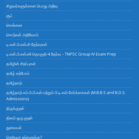
சிறுவர்களுக்கான பொது அறிவு
சூப்
சென்னை
சொற்கள் அறிவோம்
டி.என்.பி.எஸ்.சி தேர்வுகள்
டி.என்.பி.எஸ்.ஸி தொகுதி-4 தேர்வு – TNPSC Group-IV Exam Prep
தமிழின் சிறப்புகள்
தமிழ் கற்போம்
தமிழ்நாடு
தமிழ்நாடு எம்.பி.பி.எஸ் மற்றும் பி.டி.எஸ் சேர்க்கைகள் (M.B.B.S and B.D.S.
Admissions)
திருக்குறள்
தினம் ஒரு குறள்
துவையல்
தெரியுமா உங்களுக்கு?