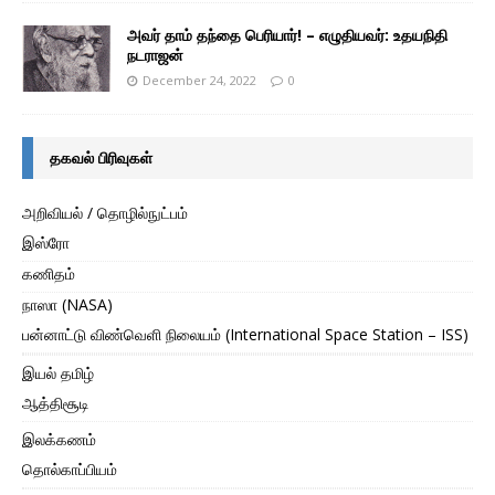
அவர் தாம் தந்தை பெரியார்! – எழுதியவர்: உதயநிதி
நடராஜன்
December 24, 2022
0
தகவல் பிரிவுகள்
அறிவியல் / தொழில்நுட்பம்
இஸ்ரோ
கணிதம்
நாஸா (NASA)
பன்னாட்டு விண்வெளி நிலையம் (International Space Station – ISS)
இயல் தமிழ்
ஆத்திசூடி
இலக்கணம்
தொல்காப்பியம்