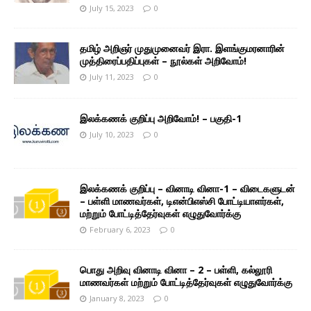
July 15, 2023
0
தமிழ் அறிஞர் முதுமுனைவர் இரா. இளங்குமரனாரின்
முத்திரைப்பதிப்புகள் – நூல்கள் அறிவோம்!
July 11, 2023
0
இலக்கணக் குறிப்பு அறிவோம்! – பகுதி-1
July 10, 2023
0
இலக்கணக் குறிப்பு – வினாடி வினா-1 – விடைகளுடன்
– பள்ளி மாணவர்கள், டிஎன்பிஎஸ்சி போட்டியாளர்கள்,
மற்றும் போட்டித்தேர்வுகள் எழுதுவோர்க்கு
February 6, 2023
0
பொது அறிவு வினாடி வினா – 2 – பள்ளி, கல்லூரி
மாணவர்கள் மற்றும் போட்டித்தேர்வுகள் எழுதுவோர்க்கு
January 8, 2023
0