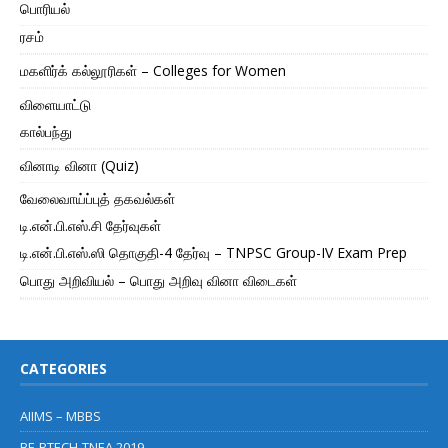
பொரியல்
ரசம்
மகளிர்க் கல்லூரிகள் – Colleges for Women
விளையாட்டு
கால்பந்து
வினாடி வினா (Quiz)
வேலைவாய்ப்புத் தகவல்கள்
டி.என்.பி.எஸ்.சி தேர்வுகள்
டி.என்.பி.எஸ்.ஸி தொகுதி-4 தேர்வு – TNPSC Group-IV Exam Prep
பொது அறிவியல் – பொது அறிவு வினா விடைகள்
CATEGORIES
AIIMS – MBBS
BE-BTECH-TNEA 2019