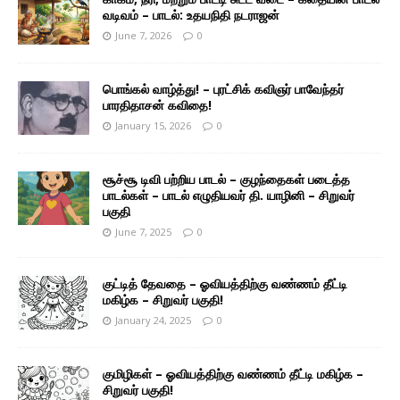
வடிவம் – பாடல்: உதயநிதி நடராஜன்
June 7, 2026
0
பொங்கல் வாழ்த்து! – புரட்சிக் கவிஞர் பாவேந்தர்
பாரதிதாசன் கவிதை!
January 15, 2026
0
சூச்சூ டிவி பற்றிய பாடல் – குழந்தைகள் படைத்த
பாடல்கள் – பாடல் எழுதியவர் தி. யாழினி – சிறுவர்
பகுதி
June 7, 2025
0
குட்டித் தேவதை – ஓவியத்திற்கு வண்ணம் தீட்டி
மகிழ்க – சிறுவர் பகுதி!
January 24, 2025
0
குமிழிகள் – ஓவியத்திற்கு வண்ணம் தீட்டி மகிழ்க –
சிறுவர் பகுதி!