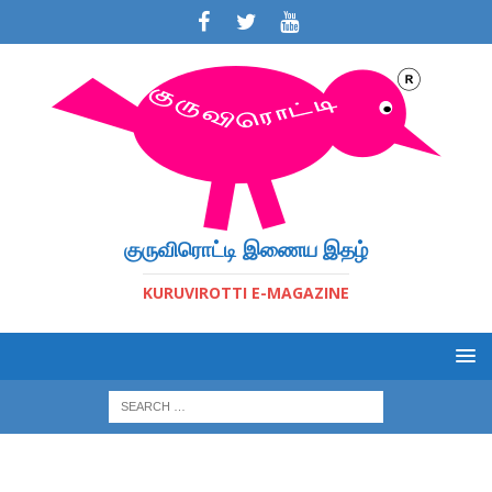
குருவிரொட்டி இணைய இதழ்
KURUVIROTTI E-MAGAZINE