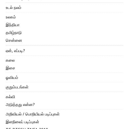
உடல் நலம்
உலகம்
இந்தியா
தமிழ்நாடு
சென்னை
ஏன், எப்படி?
கலை
இசை
ஓவியம்
குறும்படங்கள்
கல்வி
அடுத்தது என்ன?
அறிவியல் / பொறியியல் படிப்புகள்
இளநிலைப் படிப்புகள்