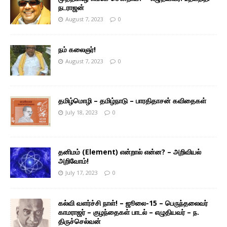
நடராஜன்
August 7, 2023
0
நம் கலைஞர்!
August 7, 2023
0
தமிழ்மொழி – தமிழ்நாடு – பாரதிதாசன் கவிதைகள்
July 18, 2023
0
தனிமம் (Element) என்றால் என்ன? – அறிவியல்
அறிவோம்!
July 17, 2023
0
கல்வி வளர்ச்சி நாள்! – ஜூலை-15 – பெருந்தலைவர்
காமராஜர் – குழந்தைகள் பாடல் – எழுதியவர் – ந.
திருச்செல்வன்