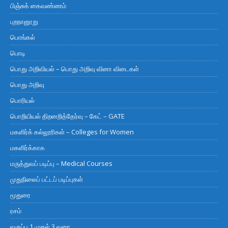
பிஞ்சுக் கைவண்ணம்
புறநானூறு
பொங்கல்
பொடி
பொது அறிவியல் – பொது அறிவு வினா விடைகள்
பொது அறிவு
பொரியல்
பொறியியல் திறனறித்தேர்வு – கேட் – GATE
மகளிர்க் கல்லூரிகள் – Colleges for Women
மகளிர்க்காக
மருத்துவப் படிப்பு – Medical Courses
முதுநிலைப் பட்டப் படிப்புகள்
மூதுரை
ரசம்
வகுப்பு 1 முதல் 3 வரை