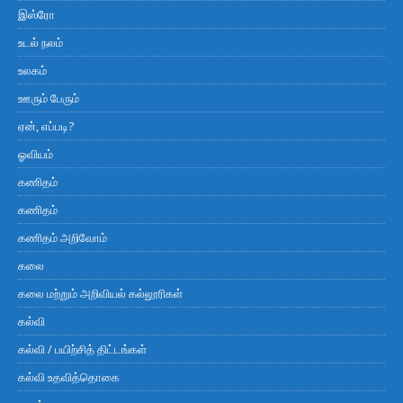
இஸ்ரோ
உடல் நலம்
உலகம்
ஊரும் பேரும்
ஏன், எப்படி?
ஓவியம்
கணிதம்
கணிதம்
கணிதம் அறிவோம்
கலை
கலை மற்றும் அறிவியல் கல்லூரிகள்
கல்வி
கல்வி / பயிற்சித் திட்டங்கள்
கல்வி உதவித்தொகை