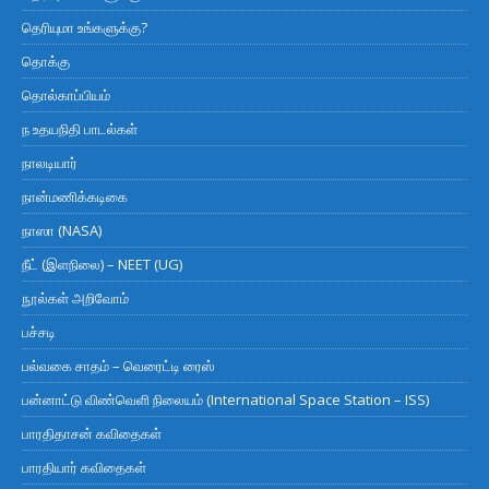
தெரியுமா உங்களுக்கு?
தொக்கு
தொல்காப்பியம்
ந உதயநிதி பாடல்கள்
நாலடியார்
நான்மணிக்கடிகை
நாஸா (NASA)
நீட் (இளநிலை) – NEET (UG)
நூல்கள் அறிவோம்
பச்சடி
பல்வகை சாதம் – வெரைட்டி ரைஸ்
பன்னாட்டு விண்வெளி நிலையம் (International Space Station – ISS)
பாரதிதாசன் கவிதைகள்
பாரதியார் கவிதைகள்