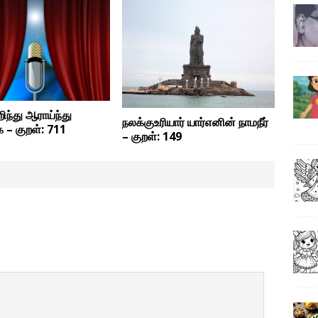
்து ஆராய்ந்து
நலக்குஉரியார் யார்எனின் நாமநீர்
 – குறள்: 711
– குறள்: 149