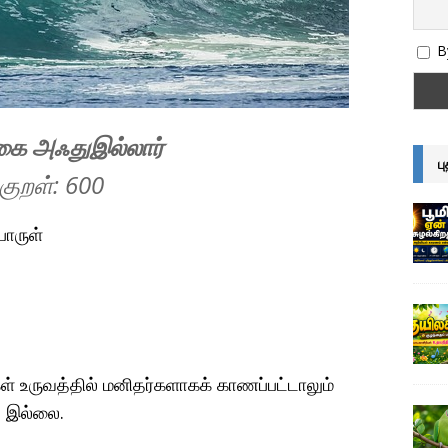
By
்கை அஃதுஇல்லார்
ப
குறள்: 600
ொருள்
் உருவத்தில் மனிதர்களாகக் காணப்பட்டாலும்
ு இல்லை.