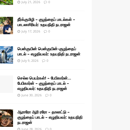
July 21, 2026
0
நீர்க்குமிழி – குழந்தைப் பாடல்கள் –
பாடலாசிரியர்: உதயநிதி நடராஜன்
July 17, 2026
0
பென்குயின் பென்குயின்-குழந்தைப்
பாடல் – எழுதியவர்: உதயநிதி நடராஜன்
July 9, 2026
0
செல்ல பெயர்கள்! – பேபிகார்ன்…
பேபிகார்ன் – குழந்தைப் பாடல் –
எழுதியவர்: உதயநிதி நடராஜன்
June 30, 2026
0
ஆராரோ ஆரி ரரோ – தாலாட்டு –
குழந்தைப் பாடல் – எழுதியவர்: உதயநிதி
நடராஜன்
June 28, 2026
0