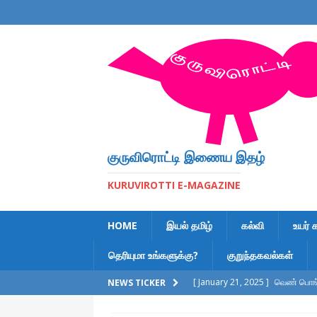
குருவிரொட்டி இணைய இதழ்
KURUVIROTTI E-MAGAZINE
HOME
இயல் தமிழ்
கல்வி
உயர் 
தெரியுமா உங்களுக்கு?
குறுந்தகவல்கள்
[ January 21, 2025 ]
வெண் பொங்க
NEWS TICKER
[ February 6, 2023 ]
இலக்கணக் க