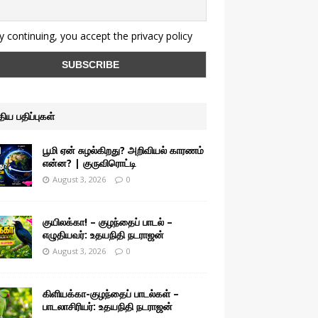
 continuing, you accept the privacy policy
ுதிய பதிப்புகள்
பூமி ஏன் சுழல்கிறது? அறிவியல் காரணம்
என்ன? | குருவிரொட்டி
August 3, 2026
0
குயிலக்கா! – குழந்தைப் பாடல் –
எழுதியவர்: உதயநிதி நடராஜன்
August 3, 2026
0
கிளியக்கா-குழந்தைப் பாடல்கள் –
பாடலாசிரியர்: உதயநிதி நடராஜன்