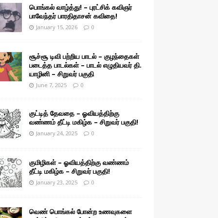
பொங்கல் வாழ்த்து! – புரட்சிக் கவிஞர்
பாவேந்தர் பாரதிதாசன் கவிதை!
January 15, 2026
0
சூச்சூ டிவி பற்றிய பாடல் – குழந்தைகள்
படைத்த பாடல்கள் – பாடல் எழுதியவர் தி.
யாழினி – சிறுவர் பகுதி
June 7, 2025
0
குட்டித் தேவதை – ஓவியத்திற்கு
வண்ணம் தீட்டி மகிழ்க – சிறுவர் பகுதி!
January 24, 2025
0
குமிழிகள் – ஓவியத்திற்கு வண்ணம்
தீட்டி மகிழ்க – சிறுவர் பகுதி!
January 23, 2025
0
வெண் பொங்கல் போன்ற உணவுகளை