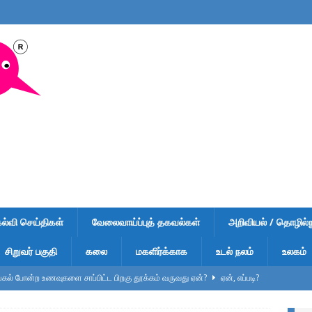
கல்வி செய்திகள்
வேலைவாய்ப்புத் தகவல்கள்
அறிவியல் / தொழில்நு
சிறுவர் பகுதி
கலை
மகளிர்க்காக
உடல் நலம்
உலகம்
ல் போன்ற உணவுகளை சாப்பிட்ட பிறகு தூக்கம் வருவது ஏன்?
ஏன், எப்படி?
ுறிப்பு – வினாடி வினா-1 – விடைகளுடன் – பள்ளி மாணவர்கள், டிஎன்பிஎஸ்சி