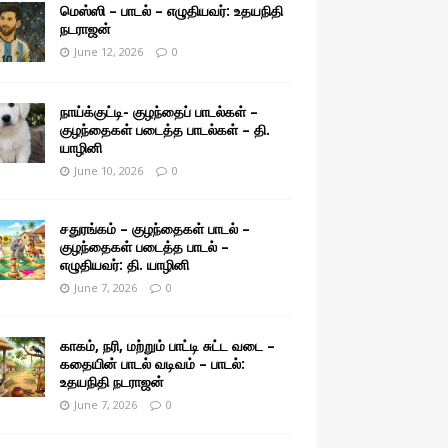
மெஸ்ஸி – பாடல் – எழுதியவர்: உதயநிதி
நடராஜன்
June 12, 2026
0
நாய்க்குட்டி- குழந்தைப் பாடல்கள் –
குழந்தைகள் படைத்த பாடல்கள் – தி.
யாழினி
June 10, 2026
0
சதுரங்கம் – குழந்தைகள் பாடல் –
குழந்தைகள் படைத்த பாடல் –
எழுதியவர்: தி. யாழினி
June 7, 2026
0
காகம், நரி, மற்றும் பாட்டி சுட்ட வடை –
கதையின் பாடல் வடிவம் – பாடல்:
உதயநிதி நடராஜன்
June 7, 2026
0