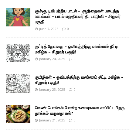
சூச்சூ டிவி பற்றிய பாடல் – குழந்தைகள் படைத்த
பாடல்கள் – பாடல் எழுதியவர் தி. யாழினி – சிறுவர்
பகுதி
June 7, 2025
0
குட்டித் தேவதை – ஓவியத்திற்கு வண்ணம் தீட்டி
மகிழ்க – சிறுவர் பகுதி!
January 24, 2025
0
குமிழிகள் – ஓவியத்திற்கு வண்ணம் தீட்டி மகிழ்க –
சிறுவர் பகுதி!
January 23, 2025
0
வெண் பொங்கல் போன்ற உணவுகளை சாப்பிட்ட பிறகு
தூக்கம் வருவது ஏன்?
January 21, 2025
0