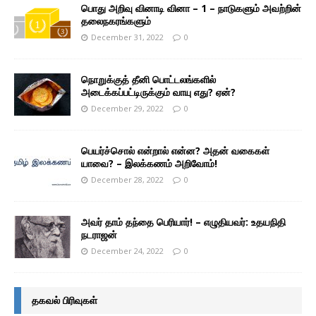
பொது அறிவு வினாடி வினா – 1 – நாடுகளும் அவற்றின்
தலைநகரங்களும்
December 31, 2022
0
நொறுக்குத் தீனி பொட்டலங்களில்
அடைக்கப்பட்டிருக்கும் வாயு எது? ஏன்?
December 29, 2022
0
பெயர்ச்சொல் என்றால் என்ன? அதன் வகைகள்
யாவை? – இலக்கணம் அறிவோம்!
December 28, 2022
0
அவர் தாம் தந்தை பெரியார்! – எழுதியவர்: உதயநிதி
நடராஜன்
December 24, 2022
0
தகவல் பிரிவுகள்