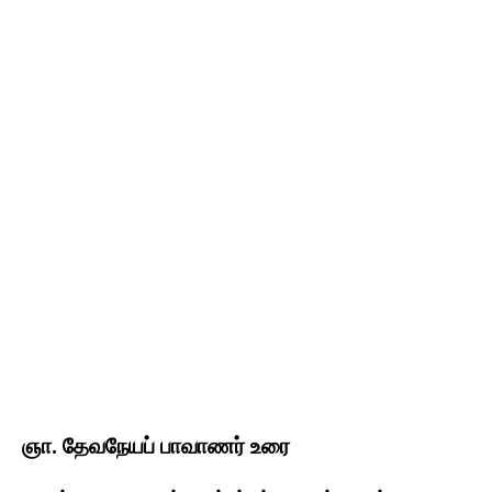
ஞா. தேவநேயப் பாவாணர் உரை