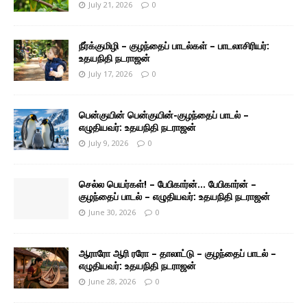
July 21, 2026
0
நீர்க்குமிழி – குழந்தைப் பாடல்கள் – பாடலாசிரியர்:
உதயநிதி நடராஜன்
July 17, 2026
0
பென்குயின் பென்குயின்-குழந்தைப் பாடல் –
எழுதியவர்: உதயநிதி நடராஜன்
July 9, 2026
0
செல்ல பெயர்கள்! – பேபிகார்ன்… பேபிகார்ன் –
குழந்தைப் பாடல் – எழுதியவர்: உதயநிதி நடராஜன்
June 30, 2026
0
ஆராரோ ஆரி ரரோ – தாலாட்டு – குழந்தைப் பாடல் –
எழுதியவர்: உதயநிதி நடராஜன்
June 28, 2026
0