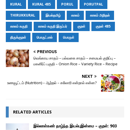
o
g
p
r
a
n
KURAL
KURAL 485
PORUL
PORUTPAL
k
e
p
i
k
r
l
THIRUKKURAL
இயல்தமிழ்
காலம்
காலம் அறிதல்
காலம் கருதி
காலம் கருதி இருப்பர்
குறள்
குறள் 485
திருக்குறள்
பொருட்பால்
பொருள்
PREVIOUS
வெங்காய சாதம் – பல்வகை சாதம் – சமையல் குறிப்பு –
மகளிர்ப் பகுதி – Onion Rice – Variety Rice – Recipe
NEXT
உணவூட்டம் (Nutrition) – ஆற்றல் – கலோரி என்றால் என்ன?
RELATED ARTICLES
இல்லாள்கண் தாழ்ந்த இயல்புஇன்மை – குறள்: 903