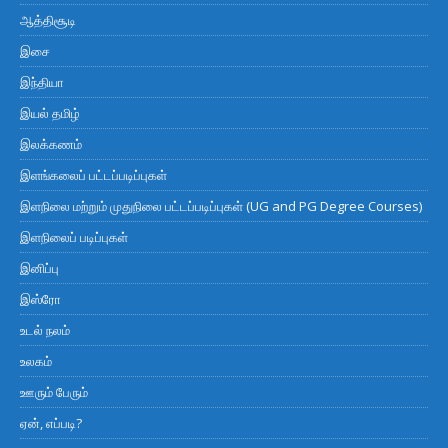
ஆத்திசூடி
இசை
இந்தியா
இயல் தமிழ்
இலக்கணம்
இளங்கலைப் பட்டப்படிப்புகள்
இளநிலை மற்றும் முதுநிலை பட்டப்படிப்புகள் (UG and PG Degree Courses)
இளநிலைப் படிப்புகள்
இனிப்பு
இஸ்ரோ
உடல் நலம்
உலகம்
ஊரும் பேரும்
ஏன், எப்படி?