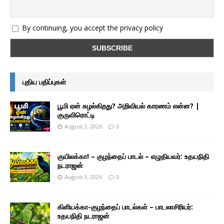
By continuing, you accept the privacy policy
புதிய பதிப்புகள்
பூமி ஏன் சுழல்கிறது? அறிவியல் காரணம் என்ன? |
குருவிரொட்டி
August 3, 2026
0
குயிலக்கா! – குழந்தைப் பாடல் – எழுதியவர்: உதயநிதி
நடராஜன்
August 3, 2026
0
கிளியக்கா-குழந்தைப் பாடல்கள் – பாடலாசிரியர்:
உதயநிதி நடராஜன்