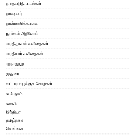
ந உதயநிதி பாடல்கள்
நாலடியார்
நான்மணிக்கடிகை
நூல்கள் அறிவோம்
பாரதிதாசன் கவிதைகள்
பாரதியார் கவிதைகள்
புறநானூறு
மூதுரை
வட்டார வழக்குச் சொற்கள்
உடல் நலம்
உலகம்
இந்தியா
தமிழ்நாடு
சென்னை