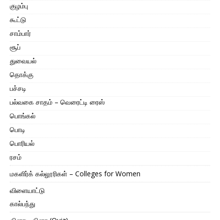
குழம்பு
கூட்டு
சாம்பார்
சூப்
துவையல்
தொக்கு
பச்சடி
பல்வகை சாதம் – வெரைட்டி ரைஸ்
பொங்கல்
பொடி
பொரியல்
ரசம்
மகளிர்க் கல்லூரிகள் – Colleges for Women
விளையாட்டு
கால்பந்து