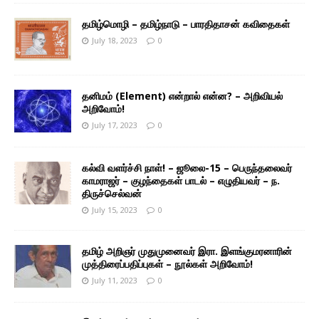
தமிழ்மொழி – தமிழ்நாடு – பாரதிதாசன் கவிதைகள்
July 18, 2023
0
தனிமம் (Element) என்றால் என்ன? – அறிவியல்
அறிவோம்!
July 17, 2023
0
கல்வி வளர்ச்சி நாள்! – ஜூலை-15 – பெருந்தலைவர்
காமராஜர் – குழந்தைகள் பாடல் – எழுதியவர் – ந.
திருச்செல்வன்
July 15, 2023
0
தமிழ் அறிஞர் முதுமுனைவர் இரா. இளங்குமரனாரின்
முத்திரைப்பதிப்புகள் – நூல்கள் அறிவோம்!
July 11, 2023
0