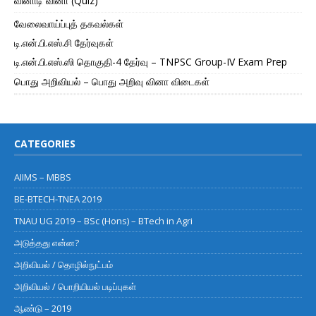
வினாடி வினா (Quiz)
வேலைவாய்ப்புத் தகவல்கள்
டி.என்.பி.எஸ்.சி தேர்வுகள்
டி.என்.பி.எஸ்.ஸி தொகுதி-4 தேர்வு – TNPSC Group-IV Exam Prep
பொது அறிவியல் – பொது அறிவு வினா விடைகள்
CATEGORIES
AIIMS – MBBS
BE-BTECH-TNEA 2019
TNAU UG 2019 – BSc (Hons) – BTech in Agri
அடுத்தது என்ன?
அறிவியல் / தொழில்நுட்பம்
அறிவியல் / பொறியியல் படிப்புகள்
ஆண்டு – 2019