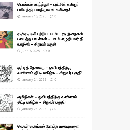
பொங்கல் வாழ்த்து! – புரட்சிக் கவிஞர்
பாவேந்தர் பாரதிதாசன் கவிதை!
January 15, 2026
0
சூச்சூ டிவி பற்றிய பாடல் – குழந்தைகள்
படைத்த பாடல்கள் – பாடல் எழுதியவர் தி.
யாழினி – சிறுவர் பகுதி
June 7, 2025
0
குட்டித் தேவதை – ஓவியத்திற்கு
வண்ணம் தீட்டி மகிழ்க – சிறுவர் பகுதி!
January 24, 2025
0
குமிழிகள் – ஓவியத்திற்கு வண்ணம்
தீட்டி மகிழ்க – சிறுவர் பகுதி!
January 23, 2025
0
வெண் பொங்கல் போன்ற உணவுகளை