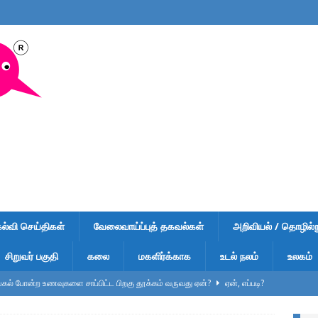
கல்வி செய்திகள்
வேலைவாய்ப்புத் தகவல்கள்
அறிவியல் / தொழில்நு
சிறுவர் பகுதி
கலை
மகளிர்க்காக
உடல் நலம்
உலகம்
ல் போன்ற உணவுகளை சாப்பிட்ட பிறகு தூக்கம் வருவது ஏன்?
ஏன், எப்படி?
ுறிப்பு – வினாடி வினா-1 – விடைகளுடன் – பள்ளி மாணவர்கள், டிஎன்பிஎஸ்சி