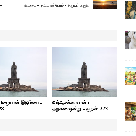
i
k
 –
கிழமை – தமிழ் கற்போம் – சிறுவர் பகுதி
l
விழையான் இடும்பை –
பேர்ஆண்மை என்ப
28
தறுகண்ஒன்று – குறள்: 773