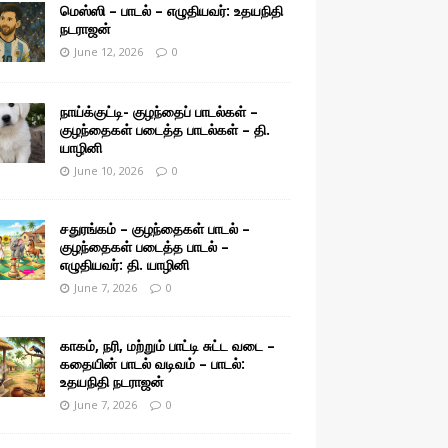
மெஸ்ஸி – பாடல் – எழுதியவர்: உதயநிதி
நடராஜன்
June 12, 2026
0
நாய்க்குட்டி- குழந்தைப் பாடல்கள் –
குழந்தைகள் படைத்த பாடல்கள் – தி.
யாழினி
June 10, 2026
0
சதுரங்கம் – குழந்தைகள் பாடல் –
குழந்தைகள் படைத்த பாடல் –
எழுதியவர்: தி. யாழினி
June 7, 2026
0
காகம், நரி, மற்றும் பாட்டி சுட்ட வடை –
கதையின் பாடல் வடிவம் – பாடல்:
உதயநிதி நடராஜன்
June 7, 2026
0