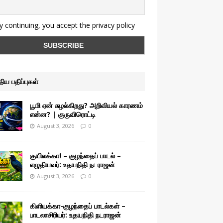
 continuing, you accept the privacy policy
ுதிய பதிப்புகள்
பூமி ஏன் சுழல்கிறது? அறிவியல் காரணம்
என்ன? | குருவிரொட்டி
August 3, 2026
0
குயிலக்கா! – குழந்தைப் பாடல் –
எழுதியவர்: உதயநிதி நடராஜன்
August 3, 2026
0
கிளியக்கா-குழந்தைப் பாடல்கள் –
பாடலாசிரியர்: உதயநிதி நடராஜன்