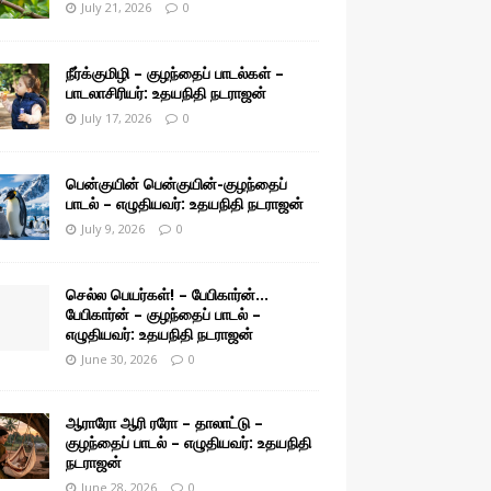
July 21, 2026
0
நீர்க்குமிழி – குழந்தைப் பாடல்கள் –
பாடலாசிரியர்: உதயநிதி நடராஜன்
July 17, 2026
0
பென்குயின் பென்குயின்-குழந்தைப்
பாடல் – எழுதியவர்: உதயநிதி நடராஜன்
July 9, 2026
0
செல்ல பெயர்கள்! – பேபிகார்ன்…
பேபிகார்ன் – குழந்தைப் பாடல் –
எழுதியவர்: உதயநிதி நடராஜன்
June 30, 2026
0
ஆராரோ ஆரி ரரோ – தாலாட்டு –
குழந்தைப் பாடல் – எழுதியவர்: உதயநிதி
நடராஜன்
June 28, 2026
0