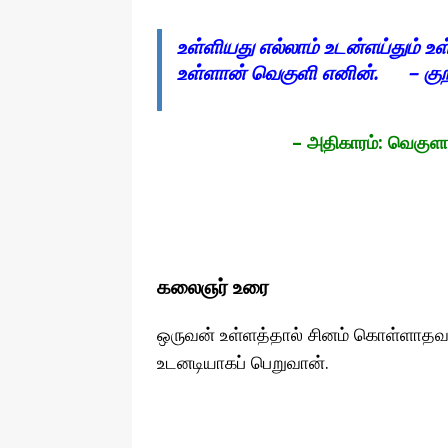
உள்ளியது எல்லாம் உடன்எய்தும் உள
உள்ளான் வெகுளி எனின். – குற
– அதிகாரம்: வெகுளாமை, 
கலைஞர் உரை
ஒருவன் உள்ளத்தால் சினம் கொள்ளாத
உடனடியாகப் பெறுவான்.