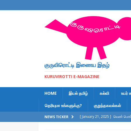
குருவிரொட்டி இணைய இதழ்
KURUVIROTTI E-MAGAZINE
HOME
இயல் தமிழ்
கல்வி
உயர் 
தெரியுமா உங்களுக்கு?
குறுந்தகவல்கள்
[ January 21, 2025 ]
வெண் பொங்க
NEWS TICKER
[ February 6, 2023 ]
இலக்கணக் க