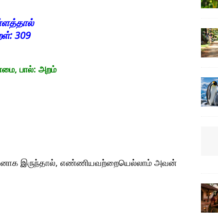
்ளத்தால்
ள்: 309
பால்: அறம்
வனாக இருந்தால், எண்ணியவற்றையெல்லாம் அவன்