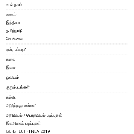
உடல் நலம்
உலகம்
இந்தியா
தமிழ்நாடு
சென்னை
ஏன், எப்படி?
கலை
இசை
ஓவியம்
குறும்படங்கள்
கல்வி
அடுத்தது என்ன?
அறிவியல் / பொறியியல் படிப்புகள்
இளநிலைப் படிப்புகள்
BE-BTECH-TNEA 2019