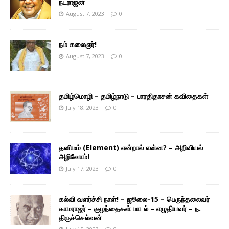
நடராஜன்
August 7, 2023
0
நம் கலைஞர்!
August 7, 2023
0
தமிழ்மொழி – தமிழ்நாடு – பாரதிதாசன் கவிதைகள்
July 18, 2023
0
தனிமம் (Element) என்றால் என்ன? – அறிவியல்
அறிவோம்!
July 17, 2023
0
கல்வி வளர்ச்சி நாள்! – ஜூலை-15 – பெருந்தலைவர்
காமராஜர் – குழந்தைகள் பாடல் – எழுதியவர் – ந.
திருச்செல்வன்