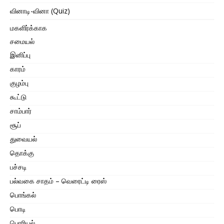
வினாடி-வினா (Quiz)
மகளிர்க்காக
சமையல்
இனிப்பு
காரம்
குழம்பு
கூட்டு
சாம்பார்
சூப்
துவையல்
தொக்கு
பச்சடி
பல்வகை சாதம் – வெரைட்டி ரைஸ்
பொங்கல்
பொடி
பொரியல்