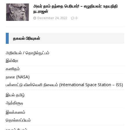
அவர் தாம் தந்தை பெரியார்! – எழுதியவர்: உதயநிதி
நடராஜன்
December 24, 2022
0
தகவல் பிரிவுகள்
அறிவியல் / தொழில்நுட்பம்
இஸ்ரோ
கணிதம்
நாஸா (NASA)
பன்னாட்டு விண்வெளி நிலையம் (International Space Station – ISS)
இயல் தமிழ்
ஆத்திசூடி
இலக்கணம்
தொல்காப்பியம்
ஊரும் பேரும்