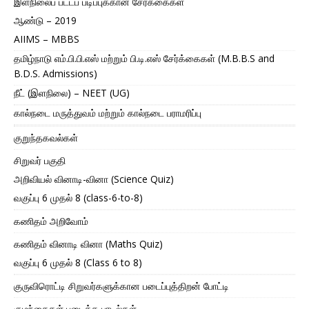
இளநிலைப் பட்டப் படிப்புக்கான சேர்க்கைகள்
ஆண்டு – 2019
AIIMS – MBBS
தமிழ்நாடு எம்.பி.பி.எஸ் மற்றும் பி.டி.எஸ் சேர்க்கைகள் (M.B.B.S and
B.D.S. Admissions)
நீட் (இளநிலை) – NEET (UG)
கால்நடை மருத்துவம் மற்றும் கால்நடை பராமரிப்பு
குறுந்தகவல்கள்
சிறுவர் பகுதி
அறிவியல் வினாடி-வினா (Science Quiz)
வகுப்பு 6 முதல் 8 (class-6-to-8)
கணிதம் அறிவோம்
கணிதம் வினாடி வினா (Maths Quiz)
வகுப்பு 6 முதல் 8 (Class 6 to 8)
குருவிரொட்டி சிறுவர்களுக்கான படைப்புத்திறன் போட்டி
குழந்தைகள் படைத்த பாடல்கள்