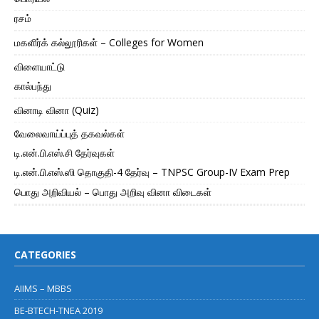
ரசம்
மகளிர்க் கல்லூரிகள் – Colleges for Women
விளையாட்டு
கால்பந்து
வினாடி வினா (Quiz)
வேலைவாய்ப்புத் தகவல்கள்
டி.என்.பி.எஸ்.சி தேர்வுகள்
டி.என்.பி.எஸ்.ஸி தொகுதி-4 தேர்வு – TNPSC Group-IV Exam Prep
பொது அறிவியல் – பொது அறிவு வினா விடைகள்
CATEGORIES
AIIMS – MBBS
BE-BTECH-TNEA 2019