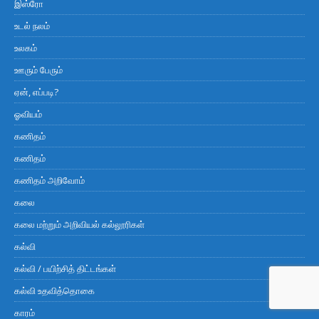
இஸ்ரோ
உடல் நலம்
உலகம்
ஊரும் பேரும்
ஏன், எப்படி?
ஓவியம்
கணிதம்
கணிதம்
கணிதம் அறிவோம்
கலை
கலை மற்றும் அறிவியல் கல்லூரிகள்
கல்வி
கல்வி / பயிற்சித் திட்டங்கள்
கல்வி உதவித்தொகை
காரம்