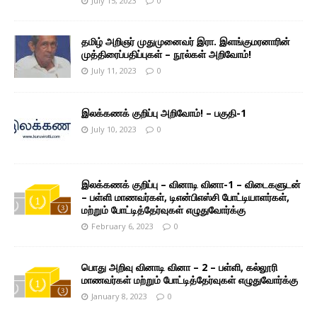
July 15, 2023
0
தமிழ் அறிஞர் முதுமுனைவர் இரா. இளங்குமரனாரின்
முத்திரைப்பதிப்புகள் – நூல்கள் அறிவோம்!
July 11, 2023
0
இலக்கணக் குறிப்பு அறிவோம்! – பகுதி-1
July 10, 2023
0
இலக்கணக் குறிப்பு – வினாடி வினா-1 – விடைகளுடன்
– பள்ளி மாணவர்கள், டிஎன்பிஎஸ்சி போட்டியாளர்கள்,
மற்றும் போட்டித்தேர்வுகள் எழுதுவோர்க்கு
February 6, 2023
0
பொது அறிவு வினாடி வினா – 2 – பள்ளி, கல்லூரி
மாணவர்கள் மற்றும் போட்டித்தேர்வுகள் எழுதுவோர்க்கு
January 8, 2023
0