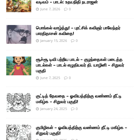
வடிவம் – பாடல்: உதயநிதி நடராஜன்
June 7, 2026
0
பொங்கல் வாழ்த்து! – புரட்சிக் கவிஞர் பாவேந்தர்
பாரதிதாசன் கவிதை!
January 15, 2026
0
சூச்சூ டிவி பற்றிய பாடல் – குழந்தைகள் படைத்த
பாடல்கள் – பாடல் எழுதியவர் தி. யாழினி – சிறுவர்
பகுதி
June 7, 2025
0
குட்டித் தேவதை – ஓவியத்திற்கு வண்ணம் தீட்டி
மகிழ்க – சிறுவர் பகுதி!
January 24, 2025
0
குமிழிகள் – ஓவியத்திற்கு வண்ணம் தீட்டி மகிழ்க –
சிறுவர் பகுதி!