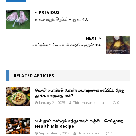
PREVIOUS
காலம் கருதி இருப்பர் – குறள்: 485
NEXT
செய்தக்க அல்ல செயக்கெடும் – குறள்: 466
RELATED ARTICLES
வெண் பொங்கல் போன்ற உணவுகளை சாப்பிட்ட பிறகு
தூக்கம் வருவது ஏன்?
January 21, 2025
Thirumaran Natarajan
0
உடல் நலம் காக்கும் சத்துமாவுக் கஞ்சி – செய்முறை –
Health Mix Recipe
September 5, 2018
Usha Natarajan
0