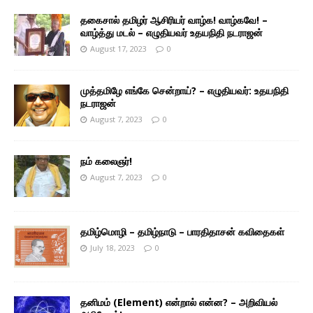
தகைசால் தமிழர் ஆசிரியர் வாழ்க! வாழ்கவே! –
வாழ்த்து மடல் – எழுதியவர் உதயநிதி நடராஜன்
August 17, 2023
0
முத்தமிழே எங்கே சென்றாய்? – எழுதியவர்: உதயநிதி
நடராஜன்
August 7, 2023
0
நம் கலைஞர்!
August 7, 2023
0
தமிழ்மொழி – தமிழ்நாடு – பாரதிதாசன் கவிதைகள்
July 18, 2023
0
தனிமம் (Element) என்றால் என்ன? – அறிவியல்