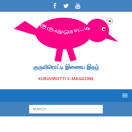
குருவிரொட்டி இணைய இதழ்
KURUVIROTTI E-MAGAZINE