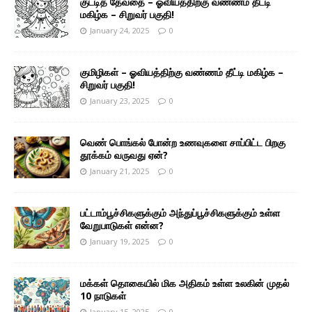
குட்டித் தேவதை – ஓவியத்திற்கு வண்ணம் தீட்டி
மகிழ்க – சிறுவர் பகுதி!
January 24, 2025
0
குமிழிகள் – ஓவியத்திற்கு வண்ணம் தீட்டி மகிழ்க –
சிறுவர் பகுதி!
January 23, 2025
0
வெண் பொங்கல் போன்ற உணவுகளை சாப்பிட்ட பிறகு
தூக்கம் வருவது ஏன்?
January 21, 2025
0
பட்டாம்பூச்சிகளுக்கும் அந்துப்பூச்சிகளுக்கும் உள்ள
வேறுபாடுகள் என்ன?
January 19, 2025
0
மக்கள் தொகையில் மிக அதிகம் உள்ள உலகின் முதல்
10 நாடுகள்
January 15, 2025
0