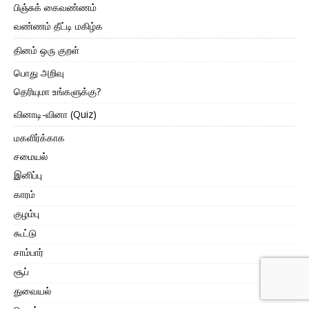
பிஞ்சுக் கைவண்ணம்
வண்ணம் தீட்டி மகிழ்க
தினம் ஒரு குறள்
பொது அறிவு
தெரியுமா உங்களுக்கு?
வினாடி-வினா (Quiz)
மகளிர்க்காக
சமையல்
இனிப்பு
காரம்
குழம்பு
கூட்டு
சாம்பார்
சூப்
துவையல்