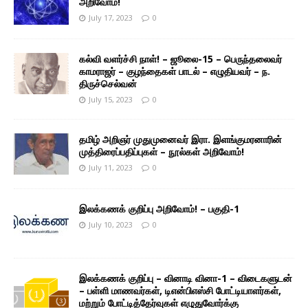
அறிவோம்!
July 17, 2023
0
கல்வி வளர்ச்சி நாள்! – ஜூலை-15 – பெருந்தலைவர்
காமராஜர் – குழந்தைகள் பாடல் – எழுதியவர் – ந.
திருச்செல்வன்
July 15, 2023
0
தமிழ் அறிஞர் முதுமுனைவர் இரா. இளங்குமரனாரின்
முத்திரைப்பதிப்புகள் – நூல்கள் அறிவோம்!
July 11, 2023
0
இலக்கணக் குறிப்பு அறிவோம்! – பகுதி-1
July 10, 2023
0
இலக்கணக் குறிப்பு – வினாடி வினா-1 – விடைகளுடன்
– பள்ளி மாணவர்கள், டிஎன்பிஎஸ்சி போட்டியாளர்கள்,
மற்றும் போட்டித்தேர்வுகள் எழுதுவோர்க்கு