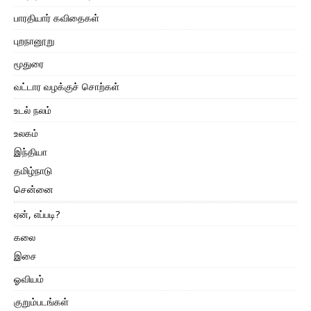
பாரதியார் கவிதைகள்
புறநானூறு
மூதுரை
வட்டார வழக்குச் சொற்கள்
உடல் நலம்
உலகம்
இந்தியா
தமிழ்நாடு
சென்னை
ஏன், எப்படி?
கலை
இசை
ஓவியம்
குறும்படங்கள்