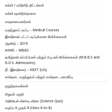
கல்வி / பயிற்சித் திட்டங்கள்
கல்வி உதவித்தொகை
சாதனையாளர்கள்
மருத்துவப் படிப்பு – Medical Courses
இளநிலைப் பட்டப் படிப்புக்கான சேர்க்கைகள்
ஆண்டு – 2019
AIIMS – MBBS
தமிழ்நாடு எம்.பி.பி.எஸ் மற்றும் பி.டி.எஸ் சேர்க்கைகள் (M.B.B.S and
B.D.S. Admissions)
நீட் (இளநிலை) – NEET (UG)
கால்நடை மருத்துவம் மற்றும் கால்நடை பராமரிப்பு
குறுந்தகவல்கள்
சிறுவர் பகுதி
அறிவியல் வினாடி-வினா (Science Quiz)
வகுப்பு 6 முதல் 8 (class-6-to-8)