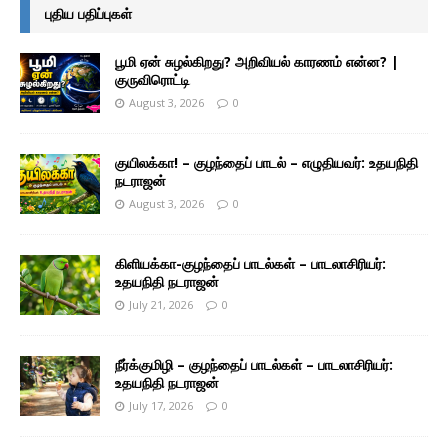
புதிய பதிப்புகள்
பூமி ஏன் சுழல்கிறது? அறிவியல் காரணம் என்ன? |
குருவிரொட்டி
August 3, 2026
0
குயிலக்கா! – குழந்தைப் பாடல் – எழுதியவர்: உதயநிதி
நடராஜன்
August 3, 2026
0
கிளியக்கா-குழந்தைப் பாடல்கள் – பாடலாசிரியர்:
உதயநிதி நடராஜன்
July 21, 2026
0
நீர்க்குமிழி – குழந்தைப் பாடல்கள் – பாடலாசிரியர்:
உதயநிதி நடராஜன்
July 17, 2026
0