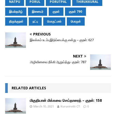
b
e
s
t
i
l
o
L
NATPU
PORUL
PORUTPAL
THIRUKKURAL
o
n
A
e
t
M
i
o
g
p
r
a
n
இயல்தமிழ்
இனையர்
குறள்
குறள் 790
k
e
p
i
k
r
l
திருக்குறள்
நட்பு
பொருட்பால்
பொருள்
PREVIOUS
இலக்கம் உடம்புஇடும்பைக்கு என்று – குறள்: 627
NEXT
அழிவினவை நீக்கி ஆறுய்த்து- குறள்: 787
RELATED ARTICLES
மிகுதியான் மிக்கவை செய்தாரைத் – குறள்: 158
March 10, 2021
Kuruvirotti CT
0