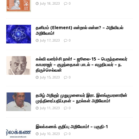
July 18, 2023
0
தனிமம் (Element) என்றால் என்ன? – அறிவியல்
அறிவோம்!
July 17, 2023
0
கல்வி வளர்ச்சி நாள்! – ஜூலை-15 – பெருந்தலைவர்
காமராஜர் – குழந்தைகள் பாடல் – எழுதியவர் – ந.
திருச்செல்வன்
July 15, 2023
0
தமிழ் அறிஞர் முதுமுனைவர் இரா. இளங்குமரனாரின்
முத்திரைப்பதிப்புகள் – நூல்கள் அறிவோம்!
July 11, 2023
0
இலக்கணக் குறிப்பு அறிவோம்! – பகுதி-1
July 10, 2023
0