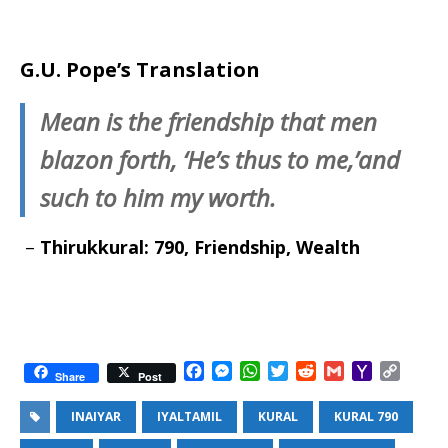
G.U. Pope’s Translation
Mean is the friendship that men
blazon forth, ‘He’s thus to me,’and
such to him my worth.
–
Thirukkural: 790, Friendship, Wealth
F
M
W
T
R
G
Y
C
Share
Post
a
e
h
w
e
m
a
o
c
s
a
i
d
a
h
p
INAIYAR
IYALTAMIL
KURAL
KURAL 790
e
s
t
t
d
i
o
y