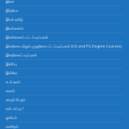
இசை
இந்தியா
இயல் தமிழ்
இலக்கணம்
இளங்கலைப் பட்டப்படிப்புகள்
இளநிலை மற்றும் முதுநிலை பட்டப்படிப்புகள் (UG and PG Degree Courses)
இளநிலைப் படிப்புகள்
இனிப்பு
இஸ்ரோ
உடல் நலம்
உலகம்
ஊரும் பேரும்
ஏன், எப்படி?
ஓவியம்
கணிதம்