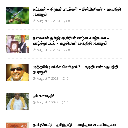
தட்டான் – சிறுவர் பாடல்கள் – மின்மினிகள் – உதயநிதி
நடராஜன்
August 18, 2023
0
தகைசால் தமிழர் ஆசிரியர் வாழ்க! வாழ்கவே! –
வாழ்த்து மடல் – எழுதியவர் உதயநிதி நடராஜன்
August 17, 2023
0
முத்தமிழே எங்கே சென்றாய்? – எழுதியவர்: உதயநிதி
நடராஜன்
August 7, 2023
0
நம் கலைஞர்!
August 7, 2023
0
தமிழ்மொழி – தமிழ்நாடு – பாரதிதாசன் கவிதைகள்