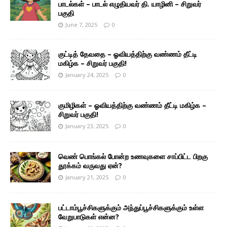
பாடல்கள் – பாடல் எழுதியவர் தி. யாழினி – சிறுவர்
பகுதி
June 7, 2025
0
குட்டித் தேவதை – ஓவியத்திற்கு வண்ணம் தீட்டி
மகிழ்க – சிறுவர் பகுதி!
January 24, 2025
0
குமிழிகள் – ஓவியத்திற்கு வண்ணம் தீட்டி மகிழ்க –
சிறுவர் பகுதி!
January 23, 2025
0
வெண் பொங்கல் போன்ற உணவுகளை சாப்பிட்ட பிறகு
தூக்கம் வருவது ஏன்?
January 21, 2025
0
பட்டாம்பூச்சிகளுக்கும் அந்துப்பூச்சிகளுக்கும் உள்ள
வேறுபாடுகள் என்ன?