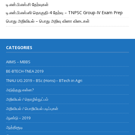
டி.என்.பி.எஸ்.சி தேர்வுகள்
டி.என்.பி.எஸ்.ஸி தொகுதி-4 தேர்வு – TNPSC Group-IV Exam Prep
பொது அறிவியல் – பொது அறிவு வினா விடைகள்
CATEGORIES
AIIMS – MBBS
BE-BTECH-TNEA 2019
TNAU UG 2019 – BSc (Hons) – BTech in Agri
அடுத்தது என்ன?
அறிவியல் / தொழில்நுட்பம்
அறிவியல் / பொறியியல் படிப்புகள்
ஆண்டு – 2019
ஆத்திசூடி