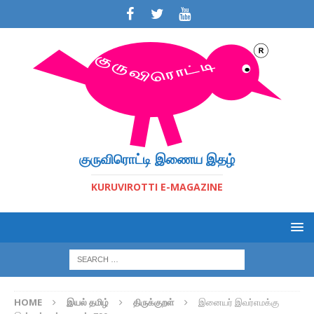
குருவிரொட்டி இணைய இதழ்
KURUVIROTTI E-MAGAZINE
HOME
இயல் தமிழ்
திருக்குறள்
இனையர் இவர்எமக்கு