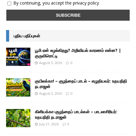
By continuing, you accept the privacy policy
புதிய பதிப்புகள்
பூமி ஏன் சுழல்கிறது? அறிவியல் காரணம் என்ன? |
குருவிரொட்டி
August 3, 2026
0
குயிலக்கா! – குழந்தைப் பாடல் – எழுதியவர்: உதயநிதி
நடராஜன்
August 3, 2026
0
கிளியக்கா-குழந்தைப் பாடல்கள் – பாடலாசிரியர்:
உதயநிதி நடராஜன்
July 21, 2026
0