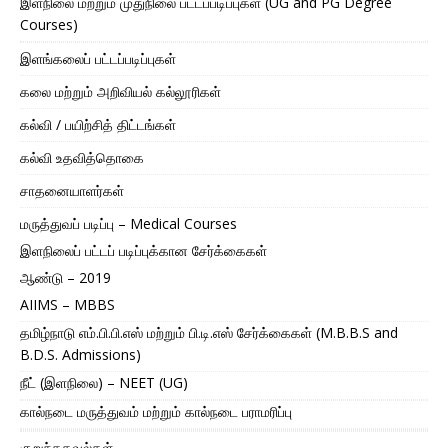
இளநிலை மற்றும் முதுநிலை பட்டப்படிப்புகள் (UG and PG Degree
Courses)
இளங்கலைப் பட்டப்படிப்புகள்
கலை மற்றும் அறிவியல் கல்லூரிகள்
கல்வி / பயிற்சித் திட்டங்கள்
கல்வி உதவித்தொகை
சாதனையாளர்கள்
மருத்துவப் படிப்பு – Medical Courses
இளநிலைப் பட்டப் படிப்புக்கான சேர்க்கைகள்
ஆண்டு – 2019
AIIMS – MBBS
தமிழ்நாடு எம்.பி.பி.எஸ் மற்றும் பி.டி.எஸ் சேர்க்கைகள் (M.B.B.S and
B.D.S. Admissions)
நீட் (இளநிலை) – NEET (UG)
கால்நடை மருத்துவம் மற்றும் கால்நடை பராமரிப்பு
குறுந்தகவல்கள்