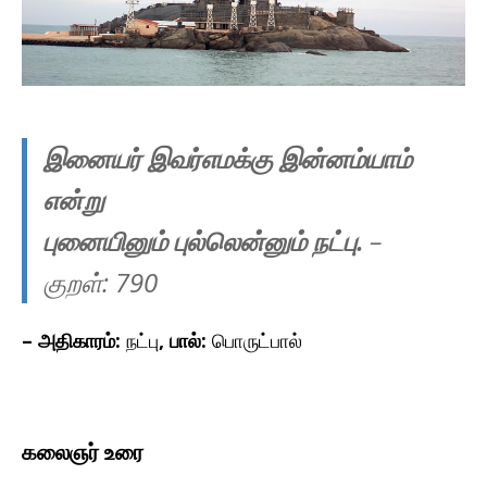
இனையர் இவர்எமக்கு இன்னம்யாம்
என்று
புனையினும் புல்லென்னும் நட்பு.
–
குறள்:
790
– அதிகாரம்:
நட்பு
, பால்:
பொருட்பால்
கலைஞர் உரை