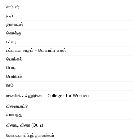
சாம்பார்
சூப்
துவையல்
தொக்கு
பச்சடி
பல்வகை சாதம் – வெரைட்டி ரைஸ்
பொங்கல்
பொடி
பொரியல்
ரசம்
மகளிர்க் கல்லூரிகள் – Colleges for Women
விளையாட்டு
கால்பந்து
வினாடி வினா (Quiz)
வேலைவாய்ப்புத் தகவல்கள்