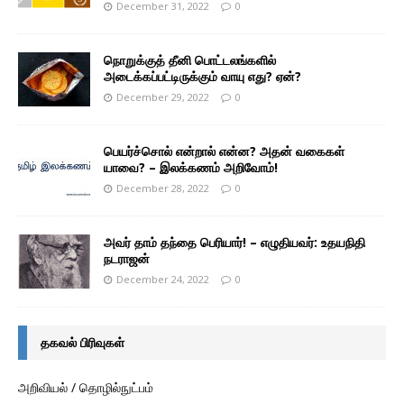
December 31, 2022
0
நொறுக்குத் தீனி பொட்டலங்களில்
அடைக்கப்பட்டிருக்கும் வாயு எது? ஏன்?
December 29, 2022
0
பெயர்ச்சொல் என்றால் என்ன? அதன் வகைகள்
யாவை? – இலக்கணம் அறிவோம்!
December 28, 2022
0
அவர் தாம் தந்தை பெரியார்! – எழுதியவர்: உதயநிதி
நடராஜன்
December 24, 2022
0
தகவல் பிரிவுகள்
அறிவியல் / தொழில்நுட்பம்