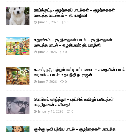
நாய்க்குட்டி- குழந்தைப் பாடல்கள் – குழந்தைகள்
படைத்த பாடல்கள் – தி. யாழினி
June 10, 2026
0
சதுரங்கம் – குழந்தைகள் பாடல் – குழந்தைகள்
படைத்த பாடல் – எழுதியவர்: தி. யாழினி
June 7, 2026
0
காகம், நரி, மற்றும் பாட்டி சுட்ட வடை – கதையின் பாடல்
வடிவம் – பாடல்: உதயநிதி நடராஜன்
June 7, 2026
0
பொங்கல் வாழ்த்து! – புரட்சிக் கவிஞர் பாவேந்தர்
பாரதிதாசன் கவிதை!
January 15, 2026
0
சூச்சூ டிவி பற்றிய பாடல் – குழந்தைகள் படைத்த