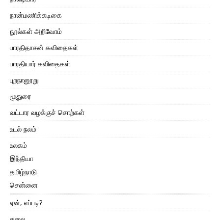
நான்மணிக்கடிகை
நூல்கள் அறிவோம்
பாரதிதாசன் கவிதைகள்
பாரதியார் கவிதைகள்
புறநானூறு
மூதுரை
வட்டார வழக்குச் சொற்கள்
உடல் நலம்
உலகம்
இந்தியா
தமிழ்நாடு
சென்னை
ஏன், எப்படி?
கலை