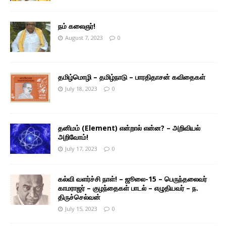
நம் கலைஞர்!
August 7, 2023
0
தமிழ்மொழி – தமிழ்நாடு – பாரதிதாசன் கவிதைகள்
July 18, 2023
0
தனிமம் (Element) என்றால் என்ன? – அறிவியல்
அறிவோம்!
July 17, 2023
0
கல்வி வளர்ச்சி நாள்! – ஜூலை-15 – பெருந்தலைவர்
காமராஜர் – குழந்தைகள் பாடல் – எழுதியவர் – ந.
திருச்செல்வன்
July 15, 2023
0