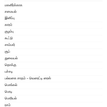
மகளிர்க்காக
சமையல்
இனிப்பு
காரம்
குழம்பு
கூட்டு
சாம்பார்
சூப்
துவையல்
தொக்கு
பச்சடி
பல்வகை சாதம் – வெரைட்டி ரைஸ்
பொங்கல்
பொடி
பொரியல்
ரசம்