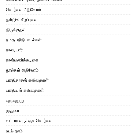
சொற்கள் அறிவோம்
தமிழின் சிறப்புகள்
திருக்குறள்
ந உதயநிதி பாடல்கள்
நாலடியார்
நான்மணிக்கடிகை
நூல்கள் அறிவோம்
பாரதிதாசன் கவிதைகள்
பாரதியார் கவிதைகள்
புறநானூறு
மூதுரை
வட்டார வழக்குச் சொற்கள்
உடல் நலம்