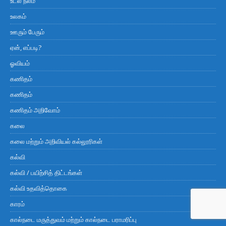
உடல் நலம்
உலகம்
ஊரும் பேரும்
ஏன், எப்படி?
ஓவியம்
கணிதம்
கணிதம்
கணிதம் அறிவோம்
கலை
கலை மற்றும் அறிவியல் கல்லூரிகள்
கல்வி
கல்வி / பயிற்சித் திட்டங்கள்
கல்வி உதவித்தொகை
காரம்
கால்நடை மருத்துவம் மற்றும் கால்நடை பராமரிப்பு