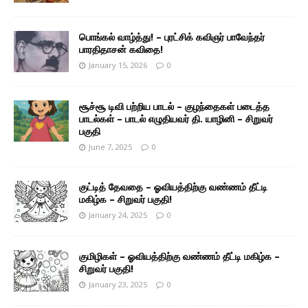
பொங்கல் வாழ்த்து! – புரட்சிக் கவிஞர் பாவேந்தர்
பாரதிதாசன் கவிதை!
January 15, 2026
0
சூச்சூ டிவி பற்றிய பாடல் – குழந்தைகள் படைத்த
பாடல்கள் – பாடல் எழுதியவர் தி. யாழினி – சிறுவர்
பகுதி
June 7, 2025
0
குட்டித் தேவதை – ஓவியத்திற்கு வண்ணம் தீட்டி
மகிழ்க – சிறுவர் பகுதி!
January 24, 2025
0
குமிழிகள் – ஓவியத்திற்கு வண்ணம் தீட்டி மகிழ்க –
சிறுவர் பகுதி!
January 23, 2025
0