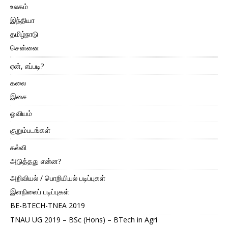
உலகம்
இந்தியா
தமிழ்நாடு
சென்னை
ஏன், எப்படி?
கலை
இசை
ஓவியம்
குறும்படங்கள்
கல்வி
அடுத்தது என்ன?
அறிவியல் / பொறியியல் படிப்புகள்
இளநிலைப் படிப்புகள்
BE-BTECH-TNEA 2019
TNAU UG 2019 – BSc (Hons) – BTech in Agri