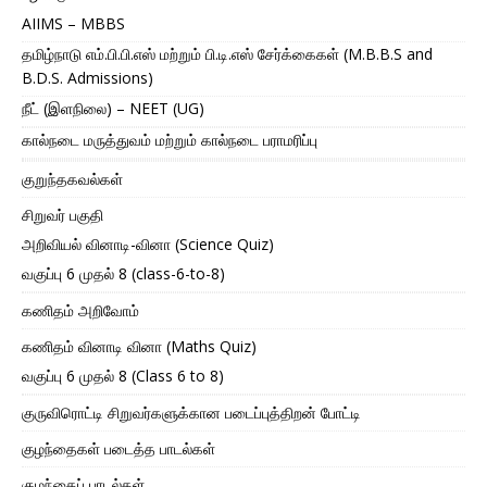
AIIMS – MBBS
தமிழ்நாடு எம்.பி.பி.எஸ் மற்றும் பி.டி.எஸ் சேர்க்கைகள் (M.B.B.S and
B.D.S. Admissions)
நீட் (இளநிலை) – NEET (UG)
கால்நடை மருத்துவம் மற்றும் கால்நடை பராமரிப்பு
குறுந்தகவல்கள்
சிறுவர் பகுதி
அறிவியல் வினாடி-வினா (Science Quiz)
வகுப்பு 6 முதல் 8 (class-6-to-8)
கணிதம் அறிவோம்
கணிதம் வினாடி வினா (Maths Quiz)
வகுப்பு 6 முதல் 8 (Class 6 to 8)
குருவிரொட்டி சிறுவர்களுக்கான படைப்புத்திறன் போட்டி
குழந்தைகள் படைத்த பாடல்கள்
குழந்தைப் பாடல்கள்