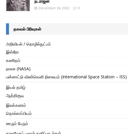
நடராஜன்
December 24, 2022
0
தகவல் பிரிவுகள்
அறிவியல் / தொழில்நுட்பம்
இஸ்ரோ
கணிதம்
நாஸா (NASA)
பன்னாட்டு விண்வெளி நிலையம் (International Space Station – ISS)
இயல் தமிழ்
ஆத்திசூடி
இலக்கணம்
தொல்காப்பியம்
ஊரும் பேரும்
காளமேகப் புலவர் தனிப்பாடல்கள்