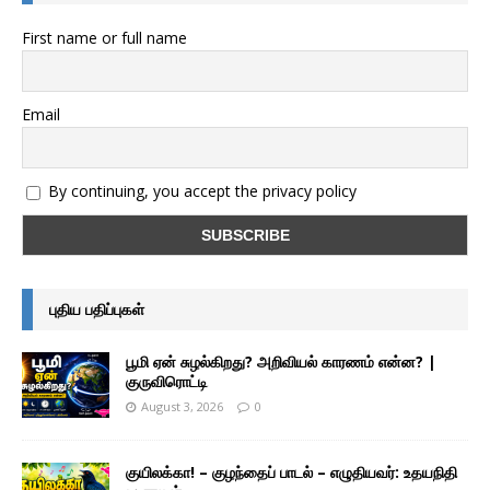
First name or full name
Email
By continuing, you accept the privacy policy
புதிய பதிப்புகள்
பூமி ஏன் சுழல்கிறது? அறிவியல் காரணம் என்ன? |
குருவிரொட்டி
August 3, 2026
0
குயிலக்கா! – குழந்தைப் பாடல் – எழுதியவர்: உதயநிதி