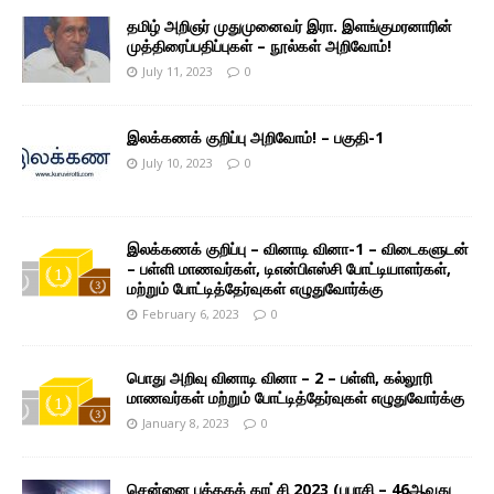
தமிழ் அறிஞர் முதுமுனைவர் இரா. இளங்குமரனாரின்
முத்திரைப்பதிப்புகள் – நூல்கள் அறிவோம்!
July 11, 2023
0
இலக்கணக் குறிப்பு அறிவோம்! – பகுதி-1
July 10, 2023
0
இலக்கணக் குறிப்பு – வினாடி வினா-1 – விடைகளுடன்
– பள்ளி மாணவர்கள், டிஎன்பிஎஸ்சி போட்டியாளர்கள்,
மற்றும் போட்டித்தேர்வுகள் எழுதுவோர்க்கு
February 6, 2023
0
பொது அறிவு வினாடி வினா – 2 – பள்ளி, கல்லூரி
மாணவர்கள் மற்றும் போட்டித்தேர்வுகள் எழுதுவோர்க்கு
January 8, 2023
0
சென்னை புத்தகக் காட்சி 2023 (பபாசி – 46ஆவது