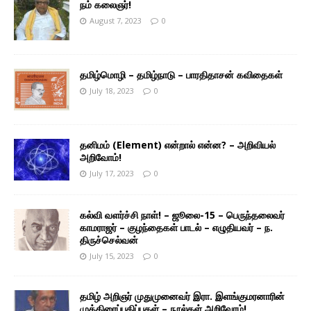
நம் கலைஞர்!
August 7, 2023
0
தமிழ்மொழி – தமிழ்நாடு – பாரதிதாசன் கவிதைகள்
July 18, 2023
0
தனிமம் (Element) என்றால் என்ன? – அறிவியல்
அறிவோம்!
July 17, 2023
0
கல்வி வளர்ச்சி நாள்! – ஜூலை-15 – பெருந்தலைவர்
காமராஜர் – குழந்தைகள் பாடல் – எழுதியவர் – ந.
திருச்செல்வன்
July 15, 2023
0
தமிழ் அறிஞர் முதுமுனைவர் இரா. இளங்குமரனாரின்
முத்திரைப்பதிப்புகள் – நூல்கள் அறிவோம்!