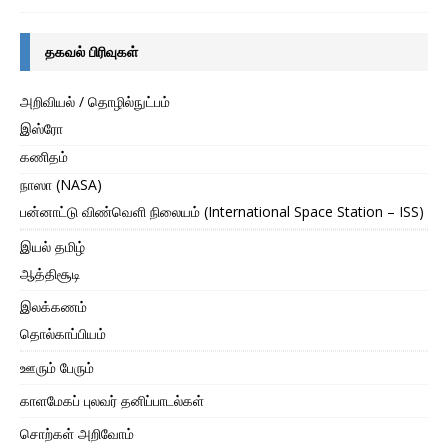
தகவல் பிரிவுகள்
அறிவியல் / தொழில்நுட்பம்
இஸ்ரோ
கணிதம்
நாஸா (NASA)
பன்னாட்டு விண்வெளி நிலையம் (International Space Station – ISS)
இயல் தமிழ்
ஆத்திசூடி
இலக்கணம்
தொல்காப்பியம்
ஊரும் பேரும்
காளமேகப் புலவர் தனிப்பாடல்கள்
சொற்கள் அறிவோம்