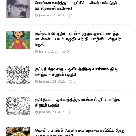
பொங்கல் வாழ்த்து! – புரட்சிக் கவிஞர் பாவேந்தர்
பாரதிதாசன் கவிதை!
January 15, 2026
0
சூச்சூ டிவி பற்றிய பாடல் – குழந்தைகள் படைத்த
பாடல்கள் – பாடல் எழுதியவர் தி. யாழினி – சிறுவர்
பகுதி
June 7, 2025
0
குட்டித் தேவதை – ஓவியத்திற்கு வண்ணம் தீட்டி
மகிழ்க – சிறுவர் பகுதி!
January 24, 2025
0
குமிழிகள் – ஓவியத்திற்கு வண்ணம் தீட்டி மகிழ்க –
சிறுவர் பகுதி!
January 23, 2025
0
வெண் பொங்கல் போன்ற உணவுகளை சாப்பிட்ட பிறகு
தூக்கம் வருவது ஏன்?