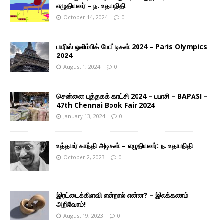
எழுதியவர் – ந. உதயநிதி
October 14, 2024
0
பாரிஸ் ஒலிம்பிக் போட்டிகள் 2024 – Paris Olympics
2024
August 1, 2024
0
சென்னை புத்தகக் காட்சி 2024 – பபாசி – BAPASI –
47th Chennai Book Fair 2024
January 13, 2024
0
உத்தமர் காந்தி அடிகள் – எழுதியவர்: ந. உதயநிதி
October 2, 2023
0
இரட்டைக்கிளவி என்றால் என்ன? – இலக்கணம்
அறிவோம்!
August 19, 2023
0