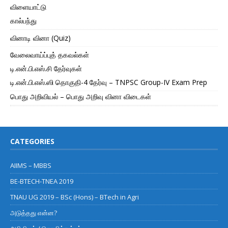
விளையாட்டு
கால்பந்து
வினாடி வினா (Quiz)
வேலைவாய்ப்புத் தகவல்கள்
டி.என்.பி.எஸ்.சி தேர்வுகள்
டி.என்.பி.எஸ்.ஸி தொகுதி-4 தேர்வு – TNPSC Group-IV Exam Prep
பொது அறிவியல் – பொது அறிவு வினா விடைகள்
CATEGORIES
AIIMS – MBBS
BE-BTECH-TNEA 2019
TNAU UG 2019 – BSc (Hons) – BTech in Agri
அடுத்தது என்ன?