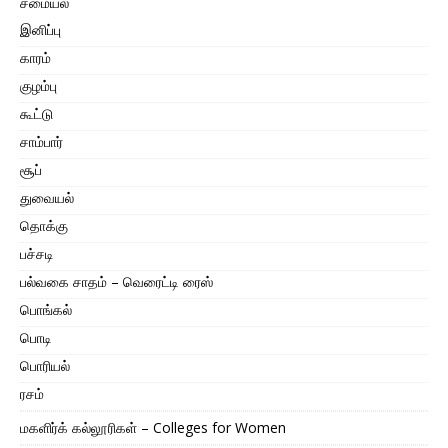
சமையல்
இனிப்பு
காரம்
குழம்பு
கூட்டு
சாம்பார்
சூப்
துவையல்
தொக்கு
பச்சடி
பல்வகை சாதம் – வெரைட்டி ரைஸ்
பொங்கல்
பொடி
பொரியல்
ரசம்
மகளிர்க் கல்லூரிகள் – Colleges for Women