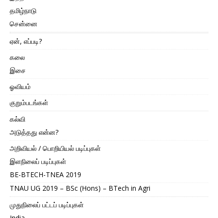
தமிழ்நாடு
சென்னை
ஏன், எப்படி?
கலை
இசை
ஓவியம்
குறும்படங்கள்
கல்வி
அடுத்தது என்ன?
அறிவியல் / பொறியியல் படிப்புகள்
இளநிலைப் படிப்புகள்
BE-BTECH-TNEA 2019
TNAU UG 2019 – BSc (Hons) – BTech in Agri
முதுநிலைப் பட்டப் படிப்புகள்
India