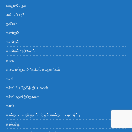
ஊரும் பேரும்
ஏன், எப்படி?
ஓவியம்
கணிதம்
கணிதம்
கணிதம் அறிவோம்
கலை
கலை மற்றும் அறிவியல் கல்லூரிகள்
கல்வி
கல்வி / பயிற்சித் திட்டங்கள்
கல்வி உதவித்தொகை
காரம்
கால்நடை மருத்துவம் மற்றும் கால்நடை பராமரிப்பு
கால்பந்து