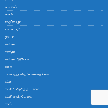
உடல் நலம்
உலகம்
ஊரும் பேரும்
ஏன், எப்படி?
ஓவியம்
கணிதம்
கணிதம்
கணிதம் அறிவோம்
கலை
கலை மற்றும் அறிவியல் கல்லூரிகள்
கல்வி
கல்வி / பயிற்சித் திட்டங்கள்
கல்வி உதவித்தொகை
காரம்