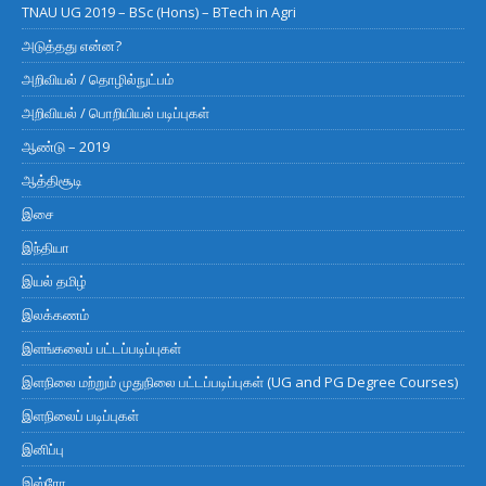
TNAU UG 2019 – BSc (Hons) – BTech in Agri
அடுத்தது என்ன?
அறிவியல் / தொழில்நுட்பம்
அறிவியல் / பொறியியல் படிப்புகள்
ஆண்டு – 2019
ஆத்திசூடி
இசை
இந்தியா
இயல் தமிழ்
இலக்கணம்
இளங்கலைப் பட்டப்படிப்புகள்
இளநிலை மற்றும் முதுநிலை பட்டப்படிப்புகள் (UG and PG Degree Courses)
இளநிலைப் படிப்புகள்
இனிப்பு
இஸ்ரோ