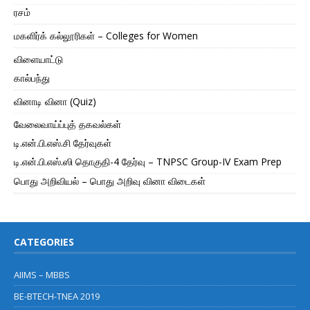
ரசம்
மகளிர்க் கல்லூரிகள் – Colleges for Women
விளையாட்டு
கால்பந்து
வினாடி வினா (Quiz)
வேலைவாய்ப்புத் தகவல்கள்
டி.என்.பி.எஸ்.சி தேர்வுகள்
டி.என்.பி.எஸ்.ஸி தொகுதி-4 தேர்வு – TNPSC Group-IV Exam Prep
பொது அறிவியல் – பொது அறிவு வினா விடைகள்
CATEGORIES
AIIMS – MBBS
BE-BTECH-TNEA 2019