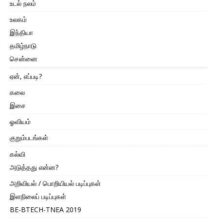
உடல் நலம்
உலகம்
இந்தியா
தமிழ்நாடு
சென்னை
ஏன், எப்படி?
கலை
இசை
ஓவியம்
குறும்படங்கள்
கல்வி
அடுத்தது என்ன?
அறிவியல் / பொறியியல் படிப்புகள்
இளநிலைப் படிப்புகள்
BE-BTECH-TNEA 2019