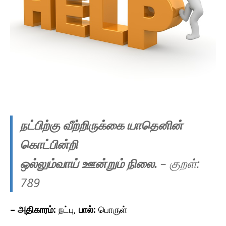
நட்பிற்கு வீற்றிருக்கை யாதெனின்
கொட்பின்றி
ஒல்லும்வாய் ஊன்றும் நிலை.
– குறள்:
789
– அதிகாரம்:
நட்பு,
பால்:
பொருள்