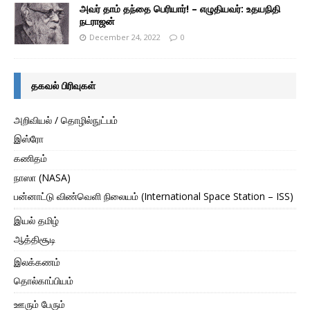
அவர் தாம் தந்தை பெரியார்! – எழுதியவர்: உதயநிதி
நடராஜன்
December 24, 2022
0
தகவல் பிரிவுகள்
அறிவியல் / தொழில்நுட்பம்
இஸ்ரோ
கணிதம்
நாஸா (NASA)
பன்னாட்டு விண்வெளி நிலையம் (International Space Station – ISS)
இயல் தமிழ்
ஆத்திசூடி
இலக்கணம்
தொல்காப்பியம்
ஊரும் பேரும்