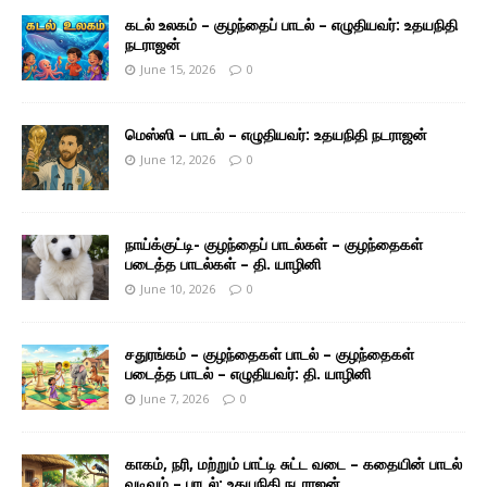
கடல் உலகம் – குழந்தைப் பாடல் – எழுதியவர்: உதயநிதி
நடராஜன்
June 15, 2026
0
மெஸ்ஸி – பாடல் – எழுதியவர்: உதயநிதி நடராஜன்
June 12, 2026
0
நாய்க்குட்டி- குழந்தைப் பாடல்கள் – குழந்தைகள்
படைத்த பாடல்கள் – தி. யாழினி
June 10, 2026
0
சதுரங்கம் – குழந்தைகள் பாடல் – குழந்தைகள்
படைத்த பாடல் – எழுதியவர்: தி. யாழினி
June 7, 2026
0
காகம், நரி, மற்றும் பாட்டி சுட்ட வடை – கதையின் பாடல்
வடிவம் – பாடல்: உதயநிதி நடராஜன்