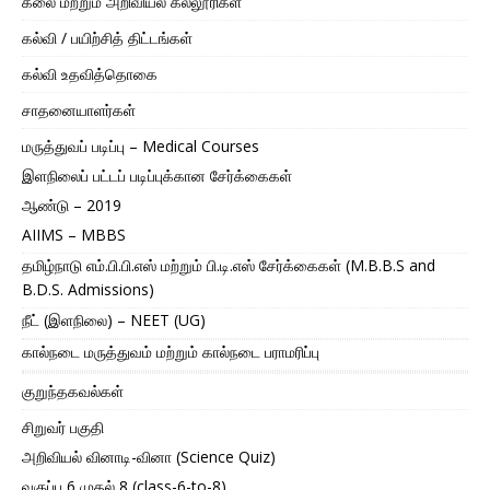
கலை மற்றும் அறிவியல் கல்லூரிகள்
கல்வி / பயிற்சித் திட்டங்கள்
கல்வி உதவித்தொகை
சாதனையாளர்கள்
மருத்துவப் படிப்பு – Medical Courses
இளநிலைப் பட்டப் படிப்புக்கான சேர்க்கைகள்
ஆண்டு – 2019
AIIMS – MBBS
தமிழ்நாடு எம்.பி.பி.எஸ் மற்றும் பி.டி.எஸ் சேர்க்கைகள் (M.B.B.S and
B.D.S. Admissions)
நீட் (இளநிலை) – NEET (UG)
கால்நடை மருத்துவம் மற்றும் கால்நடை பராமரிப்பு
குறுந்தகவல்கள்
சிறுவர் பகுதி
அறிவியல் வினாடி-வினா (Science Quiz)
வகுப்பு 6 முதல் 8 (class-6-to-8)