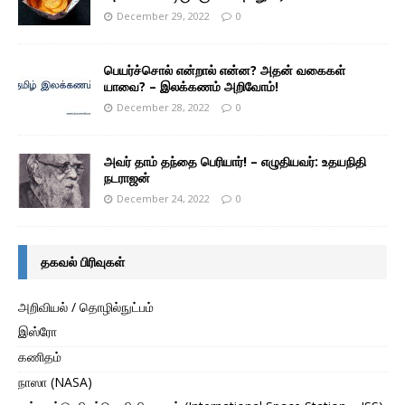
December 29, 2022
0
பெயர்ச்சொல் என்றால் என்ன? அதன் வகைகள்
யாவை? – இலக்கணம் அறிவோம்!
December 28, 2022
0
அவர் தாம் தந்தை பெரியார்! – எழுதியவர்: உதயநிதி
நடராஜன்
December 24, 2022
0
தகவல் பிரிவுகள்
அறிவியல் / தொழில்நுட்பம்
இஸ்ரோ
கணிதம்
நாஸா (NASA)