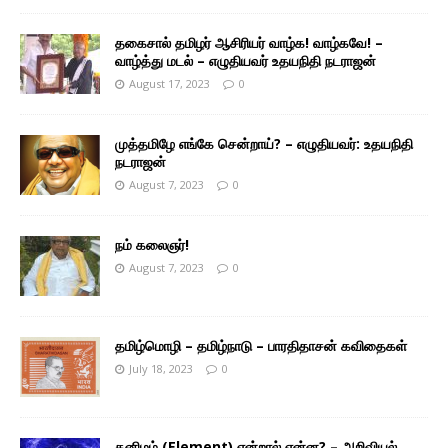
தகைசால் தமிழர் ஆசிரியர் வாழ்க! வாழ்கவே! –
வாழ்த்து மடல் – எழுதியவர் உதயநிதி நடராஜன்
August 17, 2023
0
முத்தமிழே எங்கே சென்றாய்? – எழுதியவர்: உதயநிதி
நடராஜன்
August 7, 2023
0
நம் கலைஞர்!
August 7, 2023
0
தமிழ்மொழி – தமிழ்நாடு – பாரதிதாசன் கவிதைகள்
July 18, 2023
0
தனிமம் (Element) என்றால் என்ன? – அறிவியல்