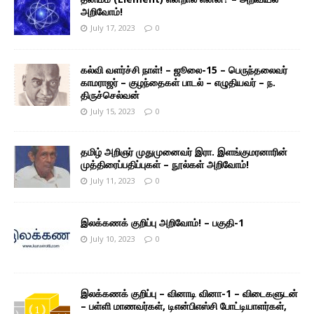
அறிவோம்!
July 17, 2023
0
கல்வி வளர்ச்சி நாள்! – ஜூலை-15 – பெருந்தலைவர்
காமராஜர் – குழந்தைகள் பாடல் – எழுதியவர் – ந.
திருச்செல்வன்
July 15, 2023
0
தமிழ் அறிஞர் முதுமுனைவர் இரா. இளங்குமரனாரின்
முத்திரைப்பதிப்புகள் – நூல்கள் அறிவோம்!
July 11, 2023
0
இலக்கணக் குறிப்பு அறிவோம்! – பகுதி-1
July 10, 2023
0
இலக்கணக் குறிப்பு – வினாடி வினா-1 – விடைகளுடன்
– பள்ளி மாணவர்கள், டிஎன்பிஎஸ்சி போட்டியாளர்கள்,