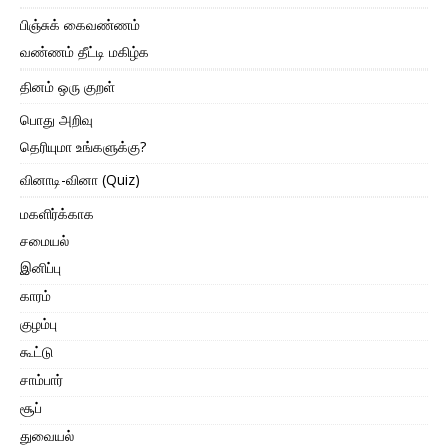
பிஞ்சுக் கைவண்ணம்
வண்ணம் தீட்டி மகிழ்க
தினம் ஒரு குறள்
பொது அறிவு
தெரியுமா உங்களுக்கு?
வினாடி-வினா (Quiz)
மகளிர்க்காக
சமையல்
இனிப்பு
காரம்
குழம்பு
கூட்டு
சாம்பார்
சூப்
துவையல்