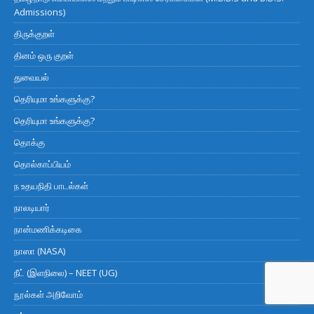
Admissions)
திருக்குறள்
தினம் ஒரு குறள்
துவையல்
தெரியுமா உங்களுக்கு?
தெரியுமா உங்களுக்கு?
தொக்கு
தொல்காப்பியம்
ந உதயநிதி பாடல்கள்
நாலடியார்
நான்மணிக்கடிகை
நாஸா (NASA)
நீட் (இளநிலை) – NEET (UG)
நூல்கள் அறிவோம்