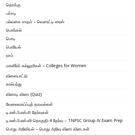
தொக்கு
பச்சடி
பல்வகை சாதம் – வெரைட்டி ரைஸ்
பொங்கல்
பொடி
பொரியல்
ரசம்
மகளிர்க் கல்லூரிகள் – Colleges for Women
விளையாட்டு
கால்பந்து
வினாடி வினா (Quiz)
வேலைவாய்ப்புத் தகவல்கள்
டி.என்.பி.எஸ்.சி தேர்வுகள்
டி.என்.பி.எஸ்.ஸி தொகுதி-4 தேர்வு – TNPSC Group-IV Exam Prep
பொது அறிவியல் – பொது அறிவு வினா விடைகள்