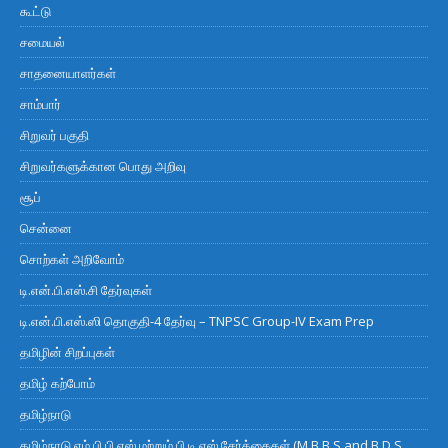
கூட்டு
சமையல்
சாதனையாளர்கள்
சாம்பார்
சிறுவர் பகுதி
சிறுவர்களுக்கான பொது அறிவு
சூப்
சென்னை
சொற்கள் அறிவோம்
டி.என்.பி.எஸ்.சி தேர்வுகள்
டி.என்.பி.எஸ்.ஸி தொகுதி-4 தேர்வு – TNPSC Group-IV Exam Prep
தமிழின் சிறப்புகள்
தமிழ் கற்போம்
தமிழ்நாடு
தமிழ்நாடு எம்.பி.பி.எஸ் மற்றும் பி.டி.எஸ் சேர்க்கைகள் (M.B.B.S and B.D.S.