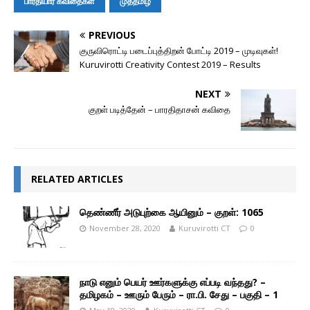
r
l
பாரதியார் கவிதைகள்
முத்தமிழ்
PREVIOUS
குருவிரொட்டி படைப்புத்திறன் போட்டி 2019 – முடிவுகள்!
Kuruvirotti Creativity Contest 2019 – Results
NEXT
குறள் படித்தேன் – பாரதிதாசன் கவிதை
RELATED ARTICLES
தெண்ணீர் அடுபுற்கை ஆயினும் – குறள்: 1065
November 28, 2020
Kuruvirotti CT
0
நாடு எனும் பெயர் ஊர்களுக்கு எப்படி வந்தது? –
தமிழகம் – ஊரும் பேரும் – ரா.பி. சேது – பகுதி – 1