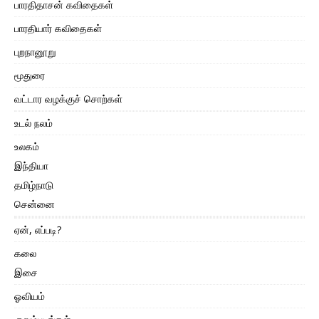
பாரதிதாசன் கவிதைகள்
பாரதியார் கவிதைகள்
புறநானூறு
மூதுரை
வட்டார வழக்குச் சொற்கள்
உடல் நலம்
உலகம்
இந்தியா
தமிழ்நாடு
சென்னை
ஏன், எப்படி?
கலை
இசை
ஓவியம்