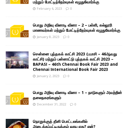
மற்றும் போட்டித்தேர்வுகள் எழுதுவோர்க்கு
February 6, 2023
0
பொது அறிவு வினாடி வினா – 2 – பள்ளி, கல்லூரி
மாணவர்கள் மற்றும் போட்டித்தேர்வுகள் எழுதுவோர்க்கு
January 8, 2023
0
சென்னை புத்தகக் காட்சி 2023 (பபாசி – 46ஆவது
காட்சி) மற்றும் பன்னாட்டு புத்தகக் காட்சி 2023 –
BAPASI – 46th Chennai Book Fair 2023 and
Chennai International Book Fair 2023
January 2, 2023
0
பொது அறிவு வினாடி வினா – 1 – நாடுகளும் அவற்றின்
தலைநகரங்களும்
December 31, 2022
0
நொறுக்குத் தீனி பொட்டலங்களில்
அடைக்கப்பட்டிருக்கும் வாயு எது? ஏன்?