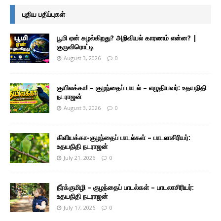
புதிய பதிப்புகள்
பூமி ஏன் சுழல்கிறது? அறிவியல் காரணம் என்ன? |
குருவிரொட்டி
August 3, 2026
0
குயிலக்கா! – குழந்தைப் பாடல் – எழுதியவர்: உதயநிதி
நடராஜன்
August 3, 2026
0
கிளியக்கா-குழந்தைப் பாடல்கள் – பாடலாசிரியர்:
உதயநிதி நடராஜன்
July 21, 2026
0
நீர்க்குமிழி – குழந்தைப் பாடல்கள் – பாடலாசிரியர்:
உதயநிதி நடராஜன்
July 17, 2026
0