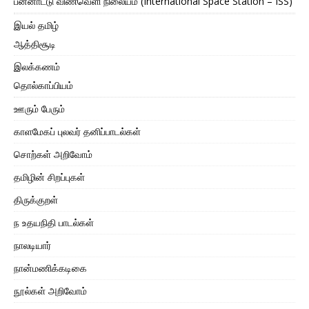
பன்னாட்டு விண்வெளி நிலையம் (International Space Station – ISS)
இயல் தமிழ்
ஆத்திசூடி
இலக்கணம்
தொல்காப்பியம்
ஊரும் பேரும்
காளமேகப் புலவர் தனிப்பாடல்கள்
சொற்கள் அறிவோம்
தமிழின் சிறப்புகள்
திருக்குறள்
ந உதயநிதி பாடல்கள்
நாலடியார்
நான்மணிக்கடிகை
நூல்கள் அறிவோம்