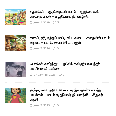
சதுரங்கம் – குழந்தைகள் பாடல் – குழந்தைகள்
படைத்த பாடல் – எழுதியவர்: தி. யாழினி
June 7, 2026
0
காகம், நரி, மற்றும் பாட்டி சுட்ட வடை – கதையின் பாடல்
வடிவம் – பாடல்: உதயநிதி நடராஜன்
June 7, 2026
0
பொங்கல் வாழ்த்து! – புரட்சிக் கவிஞர் பாவேந்தர்
பாரதிதாசன் கவிதை!
January 15, 2026
0
சூச்சூ டிவி பற்றிய பாடல் – குழந்தைகள் படைத்த
பாடல்கள் – பாடல் எழுதியவர் தி. யாழினி – சிறுவர்
பகுதி
June 7, 2025
0