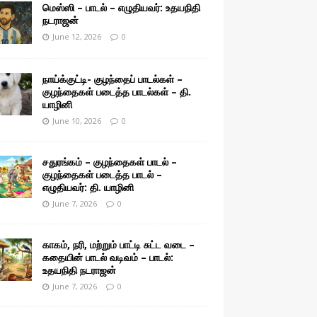
மெஸ்ஸி – பாடல் – எழுதியவர்: உதயநிதி
நடராஜன்
June 12, 2026
0
நாய்க்குட்டி- குழந்தைப் பாடல்கள் –
குழந்தைகள் படைத்த பாடல்கள் – தி.
யாழினி
June 10, 2026
0
சதுரங்கம் – குழந்தைகள் பாடல் –
குழந்தைகள் படைத்த பாடல் –
எழுதியவர்: தி. யாழினி
June 7, 2026
0
காகம், நரி, மற்றும் பாட்டி சுட்ட வடை –
கதையின் பாடல் வடிவம் – பாடல்:
உதயநிதி நடராஜன்
June 7, 2026
0