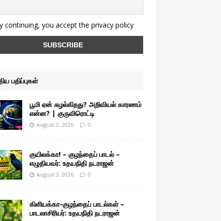
 continuing, you accept the privacy policy
ுதிய பதிப்புகள்
பூமி ஏன் சுழல்கிறது? அறிவியல் காரணம்
என்ன? | குருவிரொட்டி
August 3, 2026
0
குயிலக்கா! – குழந்தைப் பாடல் –
எழுதியவர்: உதயநிதி நடராஜன்
August 3, 2026
0
கிளியக்கா-குழந்தைப் பாடல்கள் –
பாடலாசிரியர்: உதயநிதி நடராஜன்