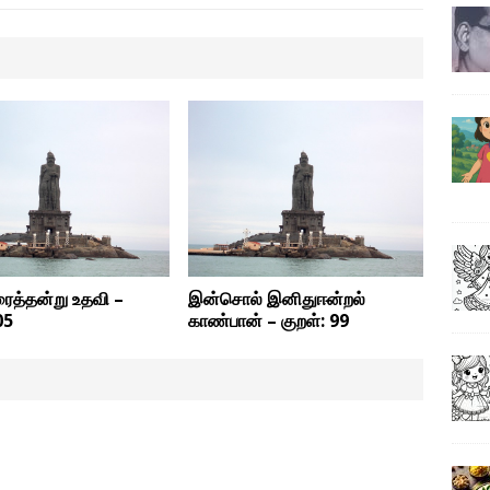
ைத்தன்று உதவி –
இன்சொல் இனிதுஈன்றல்
05
காண்பான் – குறள்: 99