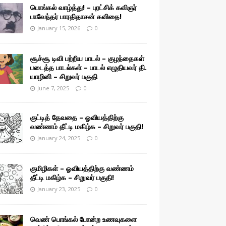
பொங்கல் வாழ்த்து! – புரட்சிக் கவிஞர்
பாவேந்தர் பாரதிதாசன் கவிதை!
January 15, 2026
0
சூச்சூ டிவி பற்றிய பாடல் – குழந்தைகள்
படைத்த பாடல்கள் – பாடல் எழுதியவர் தி.
யாழினி – சிறுவர் பகுதி
June 7, 2025
0
குட்டித் தேவதை – ஓவியத்திற்கு
வண்ணம் தீட்டி மகிழ்க – சிறுவர் பகுதி!
January 24, 2025
0
குமிழிகள் – ஓவியத்திற்கு வண்ணம்
தீட்டி மகிழ்க – சிறுவர் பகுதி!
January 23, 2025
0
வெண் பொங்கல் போன்ற உணவுகளை