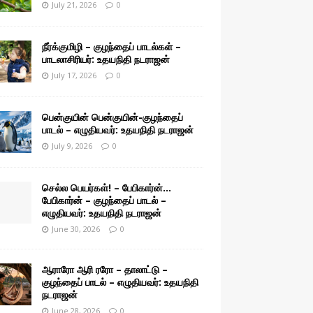
July 21, 2026
0
நீர்க்குமிழி – குழந்தைப் பாடல்கள் –
பாடலாசிரியர்: உதயநிதி நடராஜன்
July 17, 2026
0
பென்குயின் பென்குயின்-குழந்தைப்
பாடல் – எழுதியவர்: உதயநிதி நடராஜன்
July 9, 2026
0
செல்ல பெயர்கள்! – பேபிகார்ன்…
பேபிகார்ன் – குழந்தைப் பாடல் –
எழுதியவர்: உதயநிதி நடராஜன்
June 30, 2026
0
ஆராரோ ஆரி ரரோ – தாலாட்டு –
குழந்தைப் பாடல் – எழுதியவர்: உதயநிதி
நடராஜன்
June 28, 2026
0