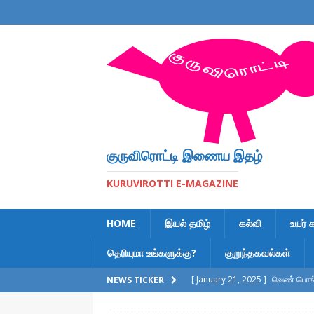
குருவிரொட்டி இணைய இதழ்
KURUVIROTTI E-MAGAZINE
HOME
இயல் தமிழ்
கல்வி
உயர் 
தெரியுமா உங்களுக்கு?
குறுந்தகவல்கள்
[ January 21, 2025 ]
வெண் பொங்க
NEWS TICKER
[ February 6, 2023 ]
இலக்கணக் க