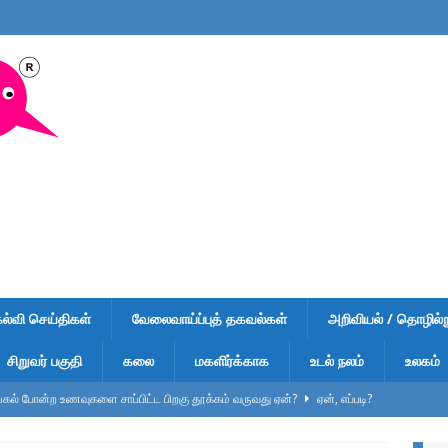
கல்வி செய்திகள்
வேலைவாய்ப்புத் தகவல்கள்
அறிவியல் / தொழில்நு
சிறுவர் பகுதி
கலை
மகளிர்க்காக
உடல் நலம்
உலகம்
ல் போன்ற உணவுகளை சாப்பிட்ட பிறகு தூக்கம் வருவது ஏன்?
ஏன், எப்படி?
ுறிப்பு – வினாடி வினா-1 – விடைகளுடன் – பள்ளி மாணவர்கள், டிஎன்பிஎஸ்சி