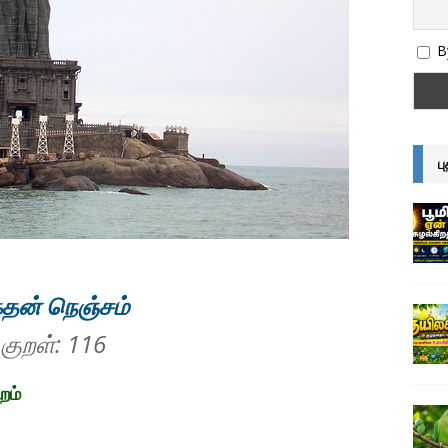
By
ப
தன் நெஞ்சம்
 குறள்:
116
றம்