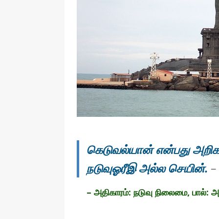
தொழில்நுட்பம்
கெடுவல்யான் என்பது அறிக
நடுவுஓரீஇ அல்ல செயின்.
–
– அதிகாரம்: நடுவு நிலைமை, பால்: அ