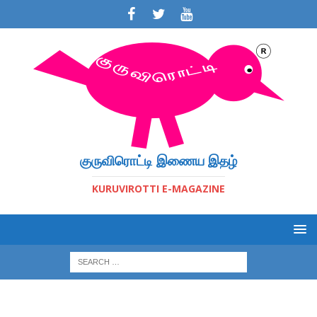
குருவிரொட்டி இணைய இதழ்
KURUVIROTTI E-MAGAZINE