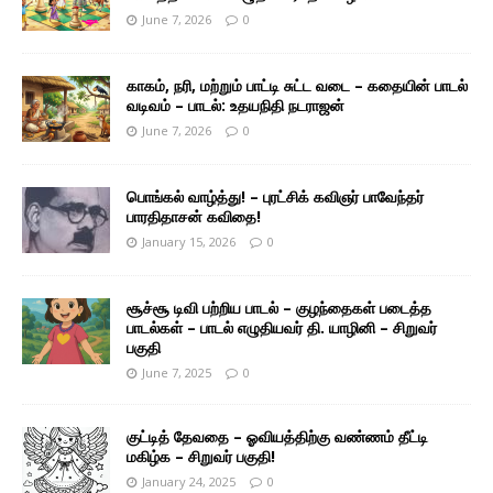
June 7, 2026
0
காகம், நரி, மற்றும் பாட்டி சுட்ட வடை – கதையின் பாடல்
வடிவம் – பாடல்: உதயநிதி நடராஜன்
June 7, 2026
0
பொங்கல் வாழ்த்து! – புரட்சிக் கவிஞர் பாவேந்தர்
பாரதிதாசன் கவிதை!
January 15, 2026
0
சூச்சூ டிவி பற்றிய பாடல் – குழந்தைகள் படைத்த
பாடல்கள் – பாடல் எழுதியவர் தி. யாழினி – சிறுவர்
பகுதி
June 7, 2025
0
குட்டித் தேவதை – ஓவியத்திற்கு வண்ணம் தீட்டி
மகிழ்க – சிறுவர் பகுதி!
January 24, 2025
0