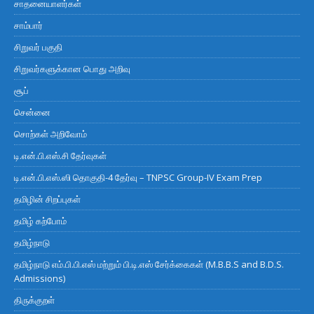
சாதனையாளர்கள்
சாம்பார்
சிறுவர் பகுதி
சிறுவர்களுக்கான பொது அறிவு
சூப்
சென்னை
சொற்கள் அறிவோம்
டி.என்.பி.எஸ்.சி தேர்வுகள்
டி.என்.பி.எஸ்.ஸி தொகுதி-4 தேர்வு – TNPSC Group-IV Exam Prep
தமிழின் சிறப்புகள்
தமிழ் கற்போம்
தமிழ்நாடு
தமிழ்நாடு எம்.பி.பி.எஸ் மற்றும் பி.டி.எஸ் சேர்க்கைகள் (M.B.B.S and B.D.S.
Admissions)
திருக்குறள்