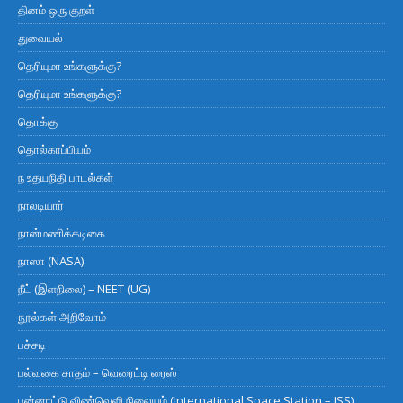
தினம் ஒரு குறள்
துவையல்
தெரியுமா உங்களுக்கு?
தெரியுமா உங்களுக்கு?
தொக்கு
தொல்காப்பியம்
ந உதயநிதி பாடல்கள்
நாலடியார்
நான்மணிக்கடிகை
நாஸா (NASA)
நீட் (இளநிலை) – NEET (UG)
நூல்கள் அறிவோம்
பச்சடி
பல்வகை சாதம் – வெரைட்டி ரைஸ்
பன்னாட்டு விண்வெளி நிலையம் (International Space Station – ISS)