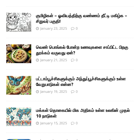
குமிழிகள் – ஓவியத்திற்கு வண்ணம் தீட்டி மகிழ்க –
சிறுவர் பகுதி!
January 23, 2025
0
வெண் பொங்கல் போன்ற உணவுகளை சாப்பிட்ட பிறகு
தூக்கம் வருவது ஏன்?
January 21, 2025
0
பட்டாம்பூச்சிகளுக்கும் அந்துப்பூச்சிகளுக்கும் உள்ள
வேறுபாடுகள் என்ன?
January 19, 2025
0
மக்கள் தொகையில் மிக அதிகம் உள்ள உலகின் முதல்
10 நாடுகள்
January 15, 2025
0