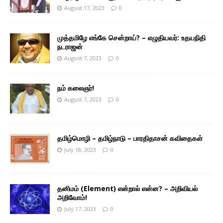
August 17, 2023
0
முத்தமிழே எங்கே சென்றாய்? – எழுதியவர்: உதயநிதி
நடராஜன்
August 7, 2023
0
நம் கலைஞர்!
August 7, 2023
0
தமிழ்மொழி – தமிழ்நாடு – பாரதிதாசன் கவிதைகள்
July 18, 2023
0
தனிமம் (Element) என்றால் என்ன? – அறிவியல்
அறிவோம்!
July 17, 2023
0