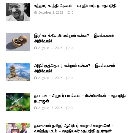
உத்தமர் காந்தி அடிகள் – எழுதியவர்: ந. உதயநிதி
October 2, 2023
0
இரட்டைக்கிளவி என்றால் என்ன? – இலக்கணம்
அறிவோம்!
August 19, 2023
0
அடுக்குத்தொடர் என்றால் என்ன? – இலக்கணம்
அறிவோம்!
August 19, 2023
0
தட்டான் – சிறுவர் பாடல்கள் – மின்மினிகள் – உதயநிதி
நடராஜன்
August 18, 2023
0
தகைசால் தமிழர் ஆசிரியர் வாழ்க! வாழ்கவே! –
வாழ்த்து மடல் – எழுதியவர் உதயநிதி நடராஜன்