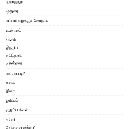
புறநானூறு
மூதுரை
வட்டார வழக்குச் சொற்கள்
உடல் நலம்
உலகம்
இந்தியா
தமிழ்நாடு
சென்னை
ஏன், எப்படி?
கலை
இசை
ஓவியம்
குறும்படங்கள்
கல்வி
அடுத்தது என்ன?