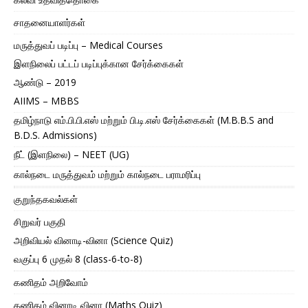
சாதனையாளர்கள்
மருத்துவப் படிப்பு – Medical Courses
இளநிலைப் பட்டப் படிப்புக்கான சேர்க்கைகள்
ஆண்டு – 2019
AIIMS – MBBS
தமிழ்நாடு எம்.பி.பி.எஸ் மற்றும் பி.டி.எஸ் சேர்க்கைகள் (M.B.B.S and
B.D.S. Admissions)
நீட் (இளநிலை) – NEET (UG)
கால்நடை மருத்துவம் மற்றும் கால்நடை பராமரிப்பு
குறுந்தகவல்கள்
சிறுவர் பகுதி
அறிவியல் வினாடி-வினா (Science Quiz)
வகுப்பு 6 முதல் 8 (class-6-to-8)
கணிதம் அறிவோம்
கணிதம் வினாடி வினா (Maths Quiz)