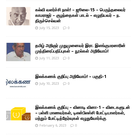
கல்வி வளர்ச்சி நாள்! – ஜூலை-15 – பெருந்தலைவர்
காமராஜர் – குழந்தைகள் பாடல் – எழுதியவர் – ந.
திருச்செல்வன்
July 15, 2023
0
தமிழ் அறிஞர் முதுமுனைவர் இரா. இளங்குமரனாரின்
முத்திரைப்பதிப்புகள் – நூல்கள் அறிவோம்!
July 11, 2023
0
இலக்கணக் குறிப்பு அறிவோம்! – பகுதி-1
July 10, 2023
0
இலக்கணக் குறிப்பு – வினாடி வினா-1 – விடைகளுடன்
– பள்ளி மாணவர்கள், டிஎன்பிஎஸ்சி போட்டியாளர்கள்,
மற்றும் போட்டித்தேர்வுகள் எழுதுவோர்க்கு
February 6, 2023
0