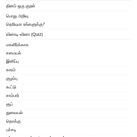
தினம் ஒரு குறள்
பொது அறிவு
தெரியுமா உங்களுக்கு?
வினாடி-வினா (Quiz)
மகளிர்க்காக
சமையல்
இனிப்பு
காரம்
குழம்பு
கூட்டு
சாம்பார்
சூப்
துவையல்
தொக்கு
பச்சடி