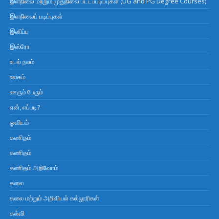
இளநிலை மற்றும் முதுநிலை பட்டப்படிப்புகள் (UG and PG Degree Courses)
இளநிலைப் படிப்புகள்
இனிப்பு
இஸ்ரோ
உடல் நலம்
உலகம்
ஊரும் பேரும்
ஏன், எப்படி?
ஓவியம்
கணிதம்
கணிதம்
கணிதம் அறிவோம்
கலை
கலை மற்றும் அறிவியல் கல்லூரிகள்
கல்வி