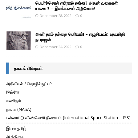
பெயர்ச்சொல் என்றால் என்ன? அதன் வகைகள்
யாவை? – இலக்கணம் அறிவோம்!
December 28, 2022
0
அவர் தாம் தந்தை பெரியார்! – எழுதியவர்: உதயநிதி
நடராஜன்
December 24, 2022
0
தகவல் பிரிவுகள்
அறிவியல் / தொழில்நுட்பம்
இஸ்ரோ
கணிதம்
நாஸா (NASA)
பன்னாட்டு விண்வெளி நிலையம் (International Space Station – ISS)
இயல் தமிழ்
ஆத்திசூடி