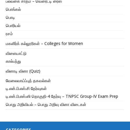
பல்வகை சாதம் – வெரைட்டி ரைஸ்
பொங்கல்
பொடி
பொரியல்
ரசம்
மகளிர்க் கல்லூரிகள் – Colleges for Women
விளையாட்டு
கால்பந்து
வினாடி வினா (Quiz)
வேலைவாய்ப்புத் தகவல்கள்
டி.என்.பி.எஸ்.சி தேர்வுகள்
டி.என்.பி.எஸ்.ஸி தொகுதி-4 தேர்வு – TNPSC Group-IV Exam Prep
பொது அறிவியல் – பொது அறிவு வினா விடைகள்
CATEGORIES