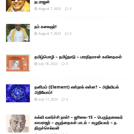
நடராஜன்
August 7, 2023
0
நம் கலைஞர்!
August 7, 2023
0
தமிழ்மொழி – தமிழ்நாடு – பாரதிதாசன் கவிதைகள்
July 18, 2023
0
தனிமம் (Element) என்றால் என்ன? – அறிவியல்
அறிவோம்!
July 17, 2023
0
கல்வி வளர்ச்சி நாள்! – ஜூலை-15 – பெருந்தலைவர்
காமராஜர் – குழந்தைகள் பாடல் – எழுதியவர் – ந.
திருச்செல்வன்