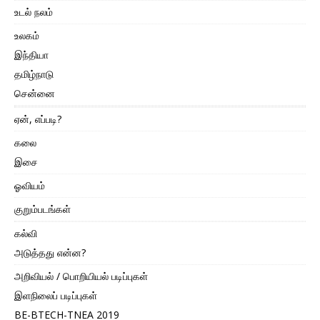
உடல் நலம்
உலகம்
இந்தியா
தமிழ்நாடு
சென்னை
ஏன், எப்படி?
கலை
இசை
ஓவியம்
குறும்படங்கள்
கல்வி
அடுத்தது என்ன?
அறிவியல் / பொறியியல் படிப்புகள்
இளநிலைப் படிப்புகள்
BE-BTECH-TNEA 2019