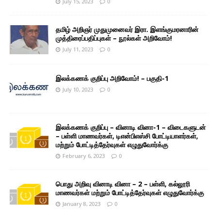
July 15, 2023
0
தமிழ் அறிஞர் முதுமுனைவர் இரா. இளங்குமரனாரின்
முத்திரைப்பதிப்புகள் – நூல்கள் அறிவோம்!
July 11, 2023
0
இலக்கணக் குறிப்பு அறிவோம்! – பகுதி-1
July 10, 2023
0
இலக்கணக் குறிப்பு – வினாடி வினா-1 – விடைகளுடன்
– பள்ளி மாணவர்கள், டிஎன்பிஎஸ்சி போட்டியாளர்கள்,
மற்றும் போட்டித்தேர்வுகள் எழுதுவோர்க்கு
February 6, 2023
0
பொது அறிவு வினாடி வினா – 2 – பள்ளி, கல்லூரி
மாணவர்கள் மற்றும் போட்டித்தேர்வுகள் எழுதுவோர்க்கு
January 8, 2023
0