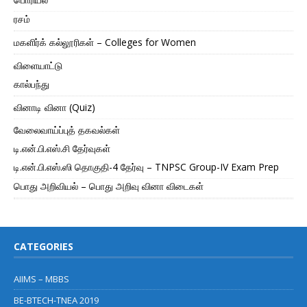
ரசம்
மகளிர்க் கல்லூரிகள் – Colleges for Women
விளையாட்டு
கால்பந்து
வினாடி வினா (Quiz)
வேலைவாய்ப்புத் தகவல்கள்
டி.என்.பி.எஸ்.சி தேர்வுகள்
டி.என்.பி.எஸ்.ஸி தொகுதி-4 தேர்வு – TNPSC Group-IV Exam Prep
பொது அறிவியல் – பொது அறிவு வினா விடைகள்
CATEGORIES
AIIMS – MBBS
BE-BTECH-TNEA 2019