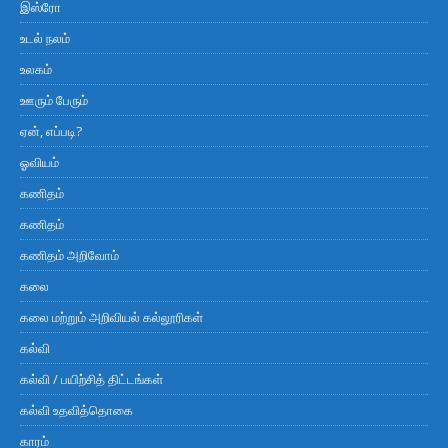
இஸ்ரோ
உடல் நலம்
உலகம்
ஊரும் பேரும்
ஏன், எப்படி?
ஓவியம்
கணிதம்
கணிதம்
கணிதம் அறிவோம்
கலை
கலை மற்றும் அறிவியல் கல்லூரிகள்
கல்வி
கல்வி / பயிற்சித் திட்டங்கள்
கல்வி உதவித்தொகை
காரம்