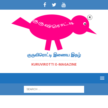
குருவிரொட்டி இணைய இதழ்
KURUVIROTTI E-MAGAZINE