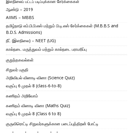
இளநிலைப் பட்டப் படிப்புக்கான சேர்க்கைகள்
ஆண்டு – 2019
AIIMS – MBBS
தமிழ்நாடு எம்.பி.பி.எஸ் மற்றும் பி.டி.எஸ் சேர்க்கைகள் (M.B.B.S and
B.D.S. Admissions)
நீட் (இளநிலை) – NEET (UG)
கால்நடை மருத்துவம் மற்றும் கால்நடை பராமரிப்பு
குறுந்தகவல்கள்
சிறுவர் பகுதி
அறிவியல் வினாடி-வினா (Science Quiz)
வகுப்பு 6 முதல் 8 (class-6-to-8)
கணிதம் அறிவோம்
கணிதம் வினாடி வினா (Maths Quiz)
வகுப்பு 6 முதல் 8 (Class 6 to 8)
குருவிரொட்டி சிறுவர்களுக்கான படைப்புத்திறன் போட்டி