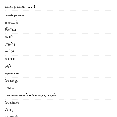
வினாடி-வினா (Quiz)
மகளிர்க்காக
சமையல்
இனிப்பு
காரம்
குழம்பு
கூட்டு
சாம்பார்
சூப்
துவையல்
தொக்கு
பச்சடி
பல்வகை சாதம் – வெரைட்டி ரைஸ்
பொங்கல்
பொடி
பொரியல்