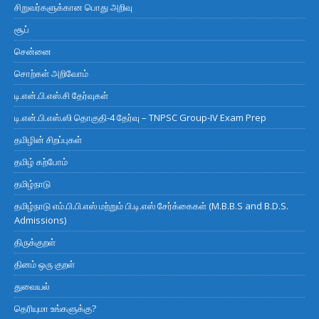
சிறுவர்களுக்கான பொது அறிவு
சூப்
சென்னை
சொற்கள் அறிவோம்
டி.என்.பி.எஸ்.சி தேர்வுகள்
டி.என்.பி.எஸ்.ஸி தொகுதி-4 தேர்வு – TNPSC Group-IV Exam Prep
தமிழின் சிறப்புகள்
தமிழ் கற்போம்
தமிழ்நாடு
தமிழ்நாடு எம்.பி.பி.எஸ் மற்றும் பி.டி.எஸ் சேர்க்கைகள் (M.B.B.S and B.D.S.
Admissions)
திருக்குறள்
தினம் ஒரு குறள்
துவையல்
தெரியுமா உங்களுக்கு?