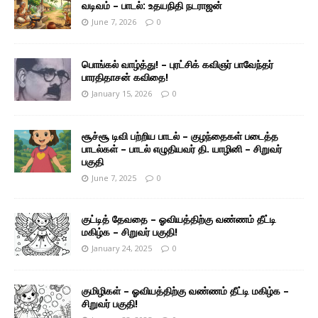
வடிவம் – பாடல்: உதயநிதி நடராஜன்
June 7, 2026
0
பொங்கல் வாழ்த்து! – புரட்சிக் கவிஞர் பாவேந்தர்
பாரதிதாசன் கவிதை!
January 15, 2026
0
சூச்சூ டிவி பற்றிய பாடல் – குழந்தைகள் படைத்த
பாடல்கள் – பாடல் எழுதியவர் தி. யாழினி – சிறுவர்
பகுதி
June 7, 2025
0
குட்டித் தேவதை – ஓவியத்திற்கு வண்ணம் தீட்டி
மகிழ்க – சிறுவர் பகுதி!
January 24, 2025
0
குமிழிகள் – ஓவியத்திற்கு வண்ணம் தீட்டி மகிழ்க –
சிறுவர் பகுதி!