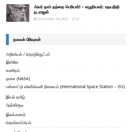
அவர் தாம் தந்தை பெரியார்! – எழுதியவர்: உதயநிதி
நடராஜன்
December 24, 2022
0
தகவல் பிரிவுகள்
அறிவியல் / தொழில்நுட்பம்
இஸ்ரோ
கணிதம்
நாஸா (NASA)
பன்னாட்டு விண்வெளி நிலையம் (International Space Station – ISS)
இயல் தமிழ்
ஆத்திசூடி
இலக்கணம்
தொல்காப்பியம்