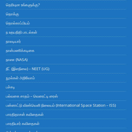
தெரியுமா உங்களுக்கு?
தொக்கு
தொல்காப்பியம்
ந உதயநிதி பாடல்கள்
நாலடியார்
நான்மணிக்கடிகை
நாஸா (NASA)
நீட் (இளநிலை) – NEET (UG)
நூல்கள் அறிவோம்
பச்சடி
பல்வகை சாதம் – வெரைட்டி ரைஸ்
பன்னாட்டு விண்வெளி நிலையம் (International Space Station – ISS)
பாரதிதாசன் கவிதைகள்
பாரதியார் கவிதைகள்