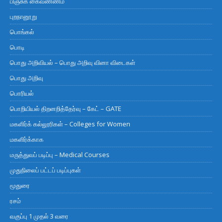
பிஞ்சுக் கைவண்ணம்
புறநானூறு
பொங்கல்
பொடி
பொது அறிவியல் – பொது அறிவு வினா விடைகள்
பொது அறிவு
பொரியல்
பொறியியல் திறனறித்தேர்வு – கேட் – GATE
மகளிர்க் கல்லூரிகள் – Colleges for Women
மகளிர்க்காக
மருத்துவப் படிப்பு – Medical Courses
முதுநிலைப் பட்டப் படிப்புகள்
மூதுரை
ரசம்
வகுப்பு 1 முதல் 3 வரை