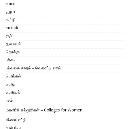
காரம்
குழம்பு
கூட்டு
சாம்பார்
சூப்
துவையல்
தொக்கு
பச்சடி
பல்வகை சாதம் – வெரைட்டி ரைஸ்
பொங்கல்
பொடி
பொரியல்
ரசம்
மகளிர்க் கல்லூரிகள் – Colleges for Women
விளையாட்டு
கால்பந்து