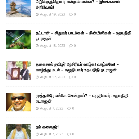
அடுக்குத்தொடர் என்றால் என்ன? – இலக்கணம்
அறிவோம்!
August 19, 2023
0
தட்டான் – சிறுவர் பாடல்கள் – மின்மினிகள் – உதயநிதி
நடராஜன்
August 18, 2023
0
தகைசால் தமிழர் ஆசிரியர் வாழ்க! வாழ்கவே! –
வாழ்த்து மடல் – எழுதியவர் உதயநிதி நடராஜன்
August 17, 2023
0
முத்தமிழே எங்கே சென்றாய்? – எழுதியவர்: உதயநிதி
நடராஜன்
August 7, 2023
0
நம் கலைஞர்!
August 7, 2023
0