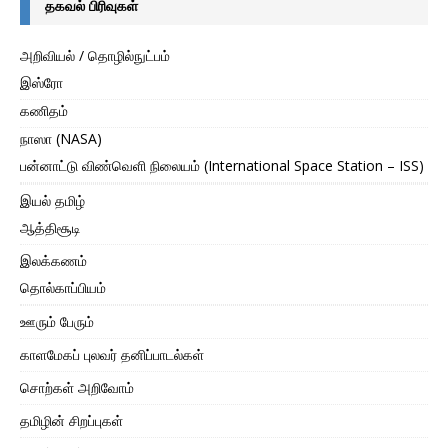
தகவல் பிரிவுகள்
அறிவியல் / தொழில்நுட்பம்
இஸ்ரோ
கணிதம்
நாஸா (NASA)
பன்னாட்டு விண்வெளி நிலையம் (International Space Station – ISS)
இயல் தமிழ்
ஆத்திசூடி
இலக்கணம்
தொல்காப்பியம்
ஊரும் பேரும்
காளமேகப் புலவர் தனிப்பாடல்கள்
சொற்கள் அறிவோம்
தமிழின் சிறப்புகள்