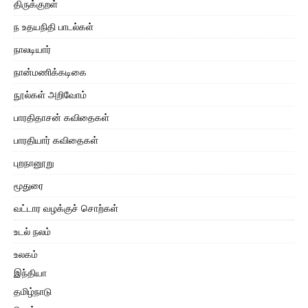
திருக்குறள்
ந உதயநிதி பாடல்கள்
நாலடியார்
நான்மணிக்கடிகை
நூல்கள் அறிவோம்
பாரதிதாசன் கவிதைகள்
பாரதியார் கவிதைகள்
புறநானூறு
மூதுரை
வட்டார வழக்குச் சொற்கள்
உடல் நலம்
உலகம்
இந்தியா
தமிழ்நாடு