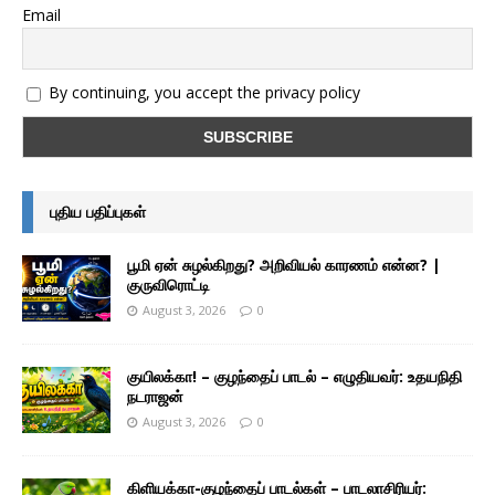
Email
By continuing, you accept the privacy policy
புதிய பதிப்புகள்
பூமி ஏன் சுழல்கிறது? அறிவியல் காரணம் என்ன? |
குருவிரொட்டி
August 3, 2026
0
குயிலக்கா! – குழந்தைப் பாடல் – எழுதியவர்: உதயநிதி
நடராஜன்
August 3, 2026
0
கிளியக்கா-குழந்தைப் பாடல்கள் – பாடலாசிரியர்: