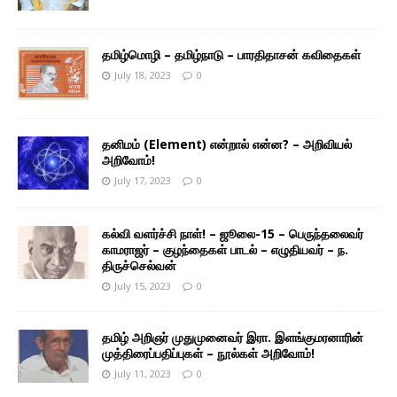
தமிழ்மொழி – தமிழ்நாடு – பாரதிதாசன் கவிதைகள்
July 18, 2023
0
தனிமம் (Element) என்றால் என்ன? – அறிவியல்
அறிவோம்!
July 17, 2023
0
கல்வி வளர்ச்சி நாள்! – ஜூலை-15 – பெருந்தலைவர்
காமராஜர் – குழந்தைகள் பாடல் – எழுதியவர் – ந.
திருச்செல்வன்
July 15, 2023
0
தமிழ் அறிஞர் முதுமுனைவர் இரா. இளங்குமரனாரின்
முத்திரைப்பதிப்புகள் – நூல்கள் அறிவோம்!
July 11, 2023
0