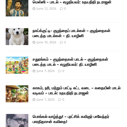
மெஸ்ஸி – பாடல் – எழுதியவர்: உதயநிதி நடராஜன்
June 12, 2026
0
நாய்க்குட்டி- குழந்தைப் பாடல்கள் – குழந்தைகள்
படைத்த பாடல்கள் – தி. யாழினி
June 10, 2026
0
சதுரங்கம் – குழந்தைகள் பாடல் – குழந்தைகள்
படைத்த பாடல் – எழுதியவர்: தி. யாழினி
June 7, 2026
0
காகம், நரி, மற்றும் பாட்டி சுட்ட வடை – கதையின் பாடல்
வடிவம் – பாடல்: உதயநிதி நடராஜன்
June 7, 2026
0
பொங்கல் வாழ்த்து! – புரட்சிக் கவிஞர் பாவேந்தர்
பாரதிதாசன் கவிதை!