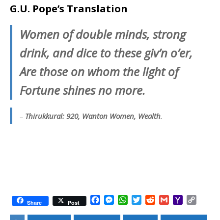
G.U. Pope’s Translation
Women of double minds, strong
drink, and dice to these giv’n o’er,
Are those on whom the light of
Fortune shines no more.
–
Thirukkural: 920, Wanton Women, Wealth
.
F
M
W
T
R
G
Y
C
Share
Post
a
e
h
w
e
m
a
o
c
s
a
i
d
a
h
p