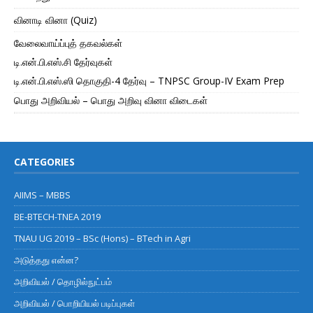
வினாடி வினா (Quiz)
வேலைவாய்ப்புத் தகவல்கள்
டி.என்.பி.எஸ்.சி தேர்வுகள்
டி.என்.பி.எஸ்.ஸி தொகுதி-4 தேர்வு – TNPSC Group-IV Exam Prep
பொது அறிவியல் – பொது அறிவு வினா விடைகள்
CATEGORIES
AIIMS – MBBS
BE-BTECH-TNEA 2019
TNAU UG 2019 – BSc (Hons) – BTech in Agri
அடுத்தது என்ன?
அறிவியல் / தொழில்நுட்பம்
அறிவியல் / பொறியியல் படிப்புகள்