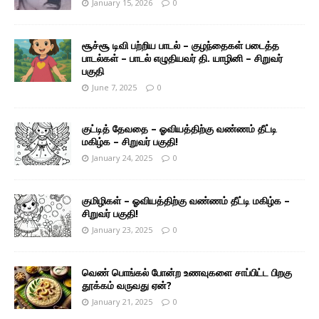
January 15, 2026
0
சூச்சூ டிவி பற்றிய பாடல் – குழந்தைகள் படைத்த
பாடல்கள் – பாடல் எழுதியவர் தி. யாழினி – சிறுவர்
பகுதி
June 7, 2025
0
குட்டித் தேவதை – ஓவியத்திற்கு வண்ணம் தீட்டி
மகிழ்க – சிறுவர் பகுதி!
January 24, 2025
0
குமிழிகள் – ஓவியத்திற்கு வண்ணம் தீட்டி மகிழ்க –
சிறுவர் பகுதி!
January 23, 2025
0
வெண் பொங்கல் போன்ற உணவுகளை சாப்பிட்ட பிறகு
தூக்கம் வருவது ஏன்?
January 21, 2025
0