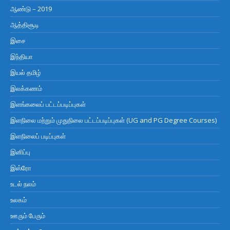
ஆண்டு – 2019
ஆத்திசூடி
இசை
இந்தியா
இயல் தமிழ்
இலக்கணம்
இளங்கலைப் பட்டப்படிப்புகள்
இளநிலை மற்றும் முதுநிலை பட்டப்படிப்புகள் (UG and PG Degree Courses)
இளநிலைப் படிப்புகள்
இனிப்பு
இஸ்ரோ
உடல் நலம்
உலகம்
ஊரும் பேரும்