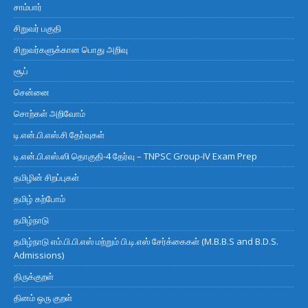
சாம்பார்
சிறுவர் பகுதி
சிறுவர்களுக்கான பொது அறிவு
சூப்
சென்னை
சொற்கள் அறிவோம்
டி.என்.பி.எஸ்.சி தேர்வுகள்
டி.என்.பி.எஸ்.ஸி தொகுதி-4 தேர்வு – TNPSC Group-IV Exam Prep
தமிழின் சிறப்புகள்
தமிழ் கற்போம்
தமிழ்நாடு
தமிழ்நாடு எம்.பி.பி.எஸ் மற்றும் பி.டி.எஸ் சேர்க்கைகள் (M.B.B.S and B.D.S.
Admissions)
திருக்குறள்
தினம் ஒரு குறள்