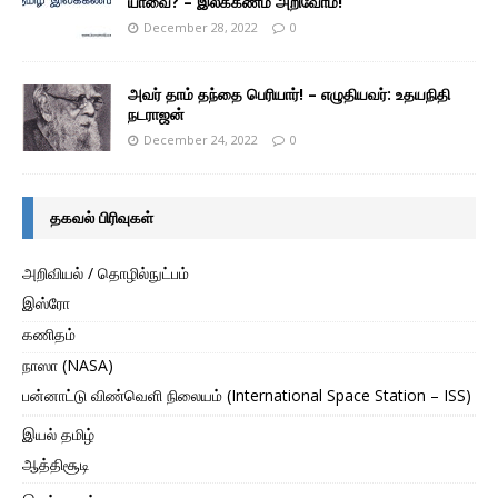
யாவை? – இலக்கணம் அறிவோம்!
December 28, 2022
0
அவர் தாம் தந்தை பெரியார்! – எழுதியவர்: உதயநிதி
நடராஜன்
December 24, 2022
0
தகவல் பிரிவுகள்
அறிவியல் / தொழில்நுட்பம்
இஸ்ரோ
கணிதம்
நாஸா (NASA)
பன்னாட்டு விண்வெளி நிலையம் (International Space Station – ISS)
இயல் தமிழ்
ஆத்திசூடி