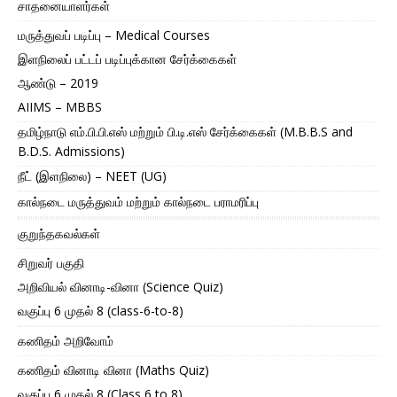
சாதனையாளர்கள்
மருத்துவப் படிப்பு – Medical Courses
இளநிலைப் பட்டப் படிப்புக்கான சேர்க்கைகள்
ஆண்டு – 2019
AIIMS – MBBS
தமிழ்நாடு எம்.பி.பி.எஸ் மற்றும் பி.டி.எஸ் சேர்க்கைகள் (M.B.B.S and
B.D.S. Admissions)
நீட் (இளநிலை) – NEET (UG)
கால்நடை மருத்துவம் மற்றும் கால்நடை பராமரிப்பு
குறுந்தகவல்கள்
சிறுவர் பகுதி
அறிவியல் வினாடி-வினா (Science Quiz)
வகுப்பு 6 முதல் 8 (class-6-to-8)
கணிதம் அறிவோம்
கணிதம் வினாடி வினா (Maths Quiz)
வகுப்பு 6 முதல் 8 (Class 6 to 8)