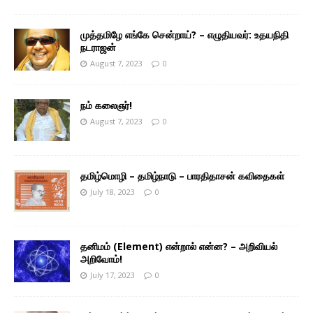
முத்தமிழே எங்கே சென்றாய்? – எழுதியவர்: உதயநிதி
நடராஜன்
August 7, 2023
0
நம் கலைஞர்!
August 7, 2023
0
தமிழ்மொழி – தமிழ்நாடு – பாரதிதாசன் கவிதைகள்
July 18, 2023
0
தனிமம் (Element) என்றால் என்ன? – அறிவியல்
அறிவோம்!
July 17, 2023
0