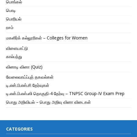
பொங்கல்
பொடி
பொரியல்
ரசம்
மகளிர்க் கல்லூரிகள் – Colleges for Women
விளையாட்டு
கால்பந்து
வினாடி வினா (Quiz)
வேலைவாய்ப்புத் தகவல்கள்
டி.என்.பி.எஸ்.சி தேர்வுகள்
டி.என்.பி.எஸ்.ஸி தொகுதி-4 தேர்வு – TNPSC Group-IV Exam Prep
பொது அறிவியல் – பொது அறிவு வினா விடைகள்
CATEGORIES