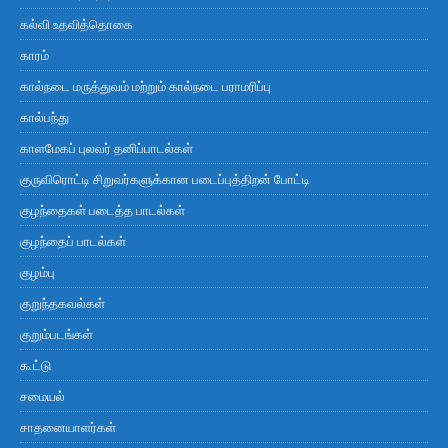
கல்வி உதவித்தொகை
காரம்
கால்நடை மருத்துவம் மற்றும் கால்நடை பராமரிப்பு
கால்பந்து
காளமேகப் புலவர் தனிப்பாடல்கள்
குருவிரொட்டி சிறுவர்களுக்கான படைப்புத்திறன் போட்டி
குழந்தைகள் படைத்த பாடல்கள்
குழந்தைப் பாடல்கள்
குழம்பு
குறுந்தகவல்கள்
குறும்படங்கள்
கூட்டு
சமையல்
சாதனையாளர்கள்