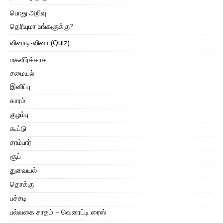
பொது அறிவு
தெரியுமா உங்களுக்கு?
வினாடி-வினா (Quiz)
மகளிர்க்காக
சமையல்
இனிப்பு
காரம்
குழம்பு
கூட்டு
சாம்பார்
சூப்
துவையல்
தொக்கு
பச்சடி
பல்வகை சாதம் – வெரைட்டி ரைஸ்