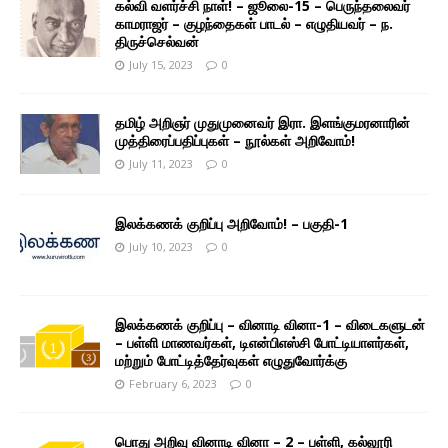
கல்வி வளர்ச்சி நாள்! – ஜூலை-15 – பெருந்தலைவர்
காமராஜர் – குழந்தைகள் பாடல் – எழுதியவர் – ந.
திருச்செல்வன்
July 15, 2023
0
தமிழ் அறிஞர் முதுமுனைவர் இரா. இளங்குமரனாரின்
முத்திரைப்பதிப்புகள் – நூல்கள் அறிவோம்!
July 11, 2023
0
இலக்கணக் குறிப்பு அறிவோம்! – பகுதி-1
July 10, 2023
0
இலக்கணக் குறிப்பு – வினாடி வினா-1 – விடைகளுடன்
– பள்ளி மாணவர்கள், டிஎன்பிஎஸ்சி போட்டியாளர்கள்,
மற்றும் போட்டித்தேர்வுகள் எழுதுவோர்க்கு
February 6, 2023
0
பொது அறிவு வினாடி வினா – 2 – பள்ளி, கல்லூரி