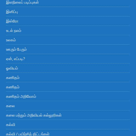
இளநிலைப் படிப்புகள்
இனிப்பு
இஸ்ரோ
உடல் நலம்
உலகம்
ஊரும் பேரும்
ஏன், எப்படி?
ஓவியம்
கணிதம்
கணிதம்
கணிதம் அறிவோம்
கலை
கலை மற்றும் அறிவியல் கல்லூரிகள்
கல்வி
கல்வி / பயிற்சித் திட்டங்கள்