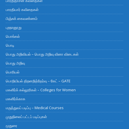
பாரதிதாசன் கவிதைகள்
பாரதியார் கவிதைகள்
பிஞ்சுக் கைவண்ணம்
புறநானூறு
பொங்கல்
பொடி
பொது அறிவியல் – பொது அறிவு வினா விடைகள்
பொது அறிவு
பொரியல்
பொறியியல் திறனறித்தேர்வு – கேட் – GATE
மகளிர்க் கல்லூரிகள் – Colleges for Women
மகளிர்க்காக
மருத்துவப் படிப்பு – Medical Courses
முதுநிலைப் பட்டப் படிப்புகள்
மூதுரை