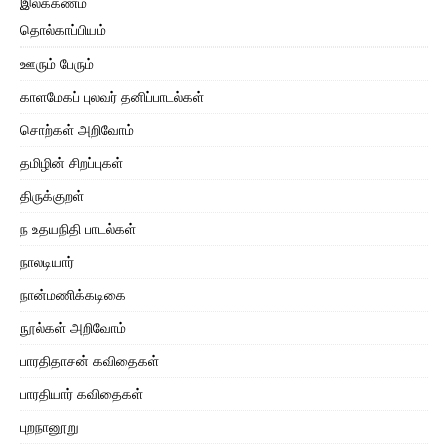
இலக்கணம்
தொல்காப்பியம்
ஊரும் பேரும்
காளமேகப் புலவர் தனிப்பாடல்கள்
சொற்கள் அறிவோம்
தமிழின் சிறப்புகள்
திருக்குறள்
ந உதயநிதி பாடல்கள்
நாலடியார்
நான்மணிக்கடிகை
நூல்கள் அறிவோம்
பாரதிதாசன் கவிதைகள்
பாரதியார் கவிதைகள்
புறநானூறு