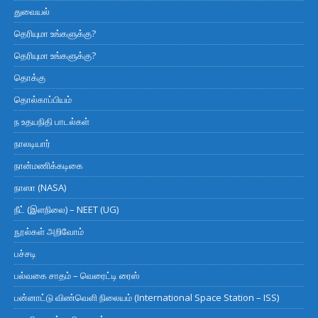
துவையல்
தெரியுமா உங்களுக்கு?
தெரியுமா உங்களுக்கு?
தொக்கு
தொல்காப்பியம்
ந உதயநிதி பாடல்கள்
நாலடியார்
நான்மணிக்கடிகை
நாஸா (NASA)
நீட் (இளநிலை) – NEET (UG)
நூல்கள் அறிவோம்
பச்சடி
பல்வகை சாதம் – வெரைட்டி ரைஸ்
பன்னாட்டு விண்வெளி நிலையம் (International Space Station – ISS)