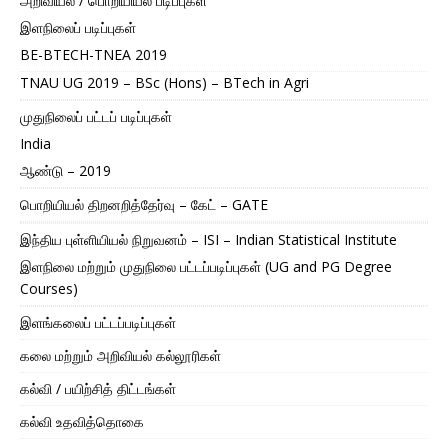
அறிவியல் / பொறியியல் படிப்புகள்
இளநிலைப் படிப்புகள்
BE-BTECH-TNEA 2019
TNAU UG 2019 – BSc (Hons) – BTech in Agri
முதுநிலைப் பட்டப் படிப்புகள்
India
ஆண்டு – 2019
பொறியியல் திறனறித்தேர்வு – கேட் – GATE
இந்திய புள்ளியியல் நிறுவனம் – ISI – Indian Statistical Institute
இளநிலை மற்றும் முதுநிலை பட்டப்படிப்புகள் (UG and PG Degree
Courses)
இளங்கலைப் பட்டப்படிப்புகள்
கலை மற்றும் அறிவியல் கல்லூரிகள்
கல்வி / பயிற்சித் திட்டங்கள்
கல்வி உதவித்தொகை