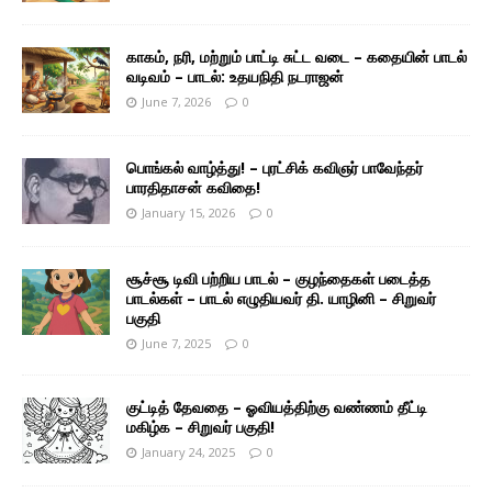
காகம், நரி, மற்றும் பாட்டி சுட்ட வடை – கதையின் பாடல்
வடிவம் – பாடல்: உதயநிதி நடராஜன்
June 7, 2026
0
பொங்கல் வாழ்த்து! – புரட்சிக் கவிஞர் பாவேந்தர்
பாரதிதாசன் கவிதை!
January 15, 2026
0
சூச்சூ டிவி பற்றிய பாடல் – குழந்தைகள் படைத்த
பாடல்கள் – பாடல் எழுதியவர் தி. யாழினி – சிறுவர்
பகுதி
June 7, 2025
0
குட்டித் தேவதை – ஓவியத்திற்கு வண்ணம் தீட்டி
மகிழ்க – சிறுவர் பகுதி!
January 24, 2025
0