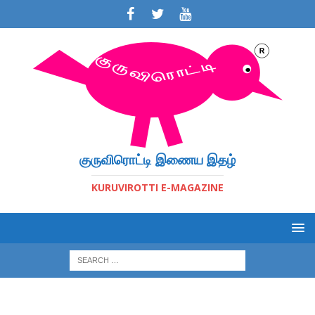
குருவிரொட்டி இணைய இதழ்
KURUVIROTTI E-MAGAZINE