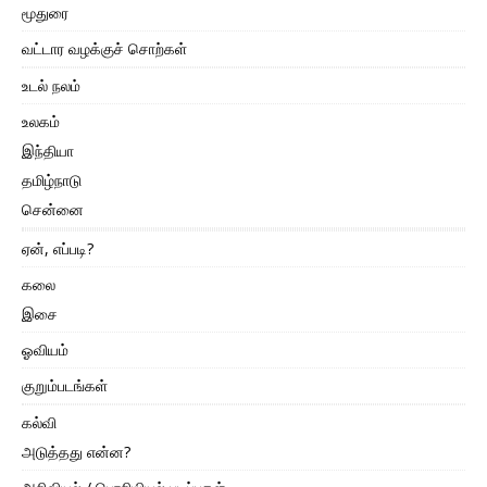
மூதுரை
வட்டார வழக்குச் சொற்கள்
உடல் நலம்
உலகம்
இந்தியா
தமிழ்நாடு
சென்னை
ஏன், எப்படி?
கலை
இசை
ஓவியம்
குறும்படங்கள்
கல்வி
அடுத்தது என்ன?