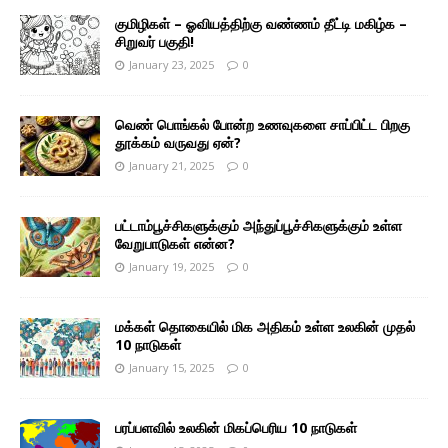
குமிழிகள் – ஓவியத்திற்கு வண்ணம் தீட்டி மகிழ்க –
சிறுவர் பகுதி!
January 23, 2025
0
வெண் பொங்கல் போன்ற உணவுகளை சாப்பிட்ட பிறகு
தூக்கம் வருவது ஏன்?
January 21, 2025
0
பட்டாம்பூச்சிகளுக்கும் அந்துப்பூச்சிகளுக்கும் உள்ள
வேறுபாடுகள் என்ன?
January 19, 2025
0
மக்கள் தொகையில் மிக அதிகம் உள்ள உலகின் முதல்
10 நாடுகள்
January 15, 2025
0
பரப்பளவில் உலகின் மிகப்பெரிய 10 நாடுகள்