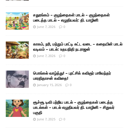
சதுரங்கம் – குழந்தைகள் பாடல் – குழந்தைகள்
படைத்த பாடல் – எழுதியவர்: தி. யாழினி
June 7, 2026
0
காகம், நரி, மற்றும் பாட்டி சுட்ட வடை – கதையின் பாடல்
வடிவம் – பாடல்: உதயநிதி நடராஜன்
June 7, 2026
0
பொங்கல் வாழ்த்து! – புரட்சிக் கவிஞர் பாவேந்தர்
பாரதிதாசன் கவிதை!
January 15, 2026
0
சூச்சூ டிவி பற்றிய பாடல் – குழந்தைகள் படைத்த
பாடல்கள் – பாடல் எழுதியவர் தி. யாழினி – சிறுவர்
பகுதி
June 7, 2025
0