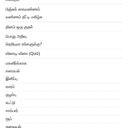
பிஞ்சுக் கைவண்ணம்
வண்ணம் தீட்டி மகிழ்க
தினம் ஒரு குறள்
பொது அறிவு
தெரியுமா உங்களுக்கு?
வினாடி-வினா (Quiz)
மகளிர்க்காக
சமையல்
இனிப்பு
காரம்
குழம்பு
கூட்டு
சாம்பார்
சூப்
துவையல்