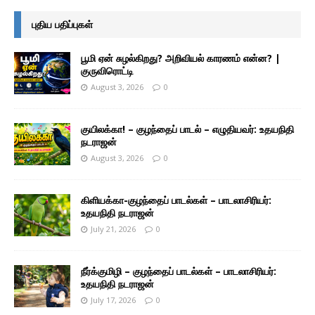
புதிய பதிப்புகள்
பூமி ஏன் சுழல்கிறது? அறிவியல் காரணம் என்ன? |
குருவிரொட்டி
August 3, 2026
0
குயிலக்கா! – குழந்தைப் பாடல் – எழுதியவர்: உதயநிதி
நடராஜன்
August 3, 2026
0
கிளியக்கா-குழந்தைப் பாடல்கள் – பாடலாசிரியர்:
உதயநிதி நடராஜன்
July 21, 2026
0
நீர்க்குமிழி – குழந்தைப் பாடல்கள் – பாடலாசிரியர்:
உதயநிதி நடராஜன்
July 17, 2026
0