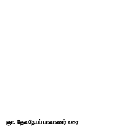
ஞா. தேவநேயப் பாவாணர் உரை