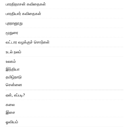
பாரதிதாசன் கவிதைகள்
பாரதியார் கவிதைகள்
புறநானூறு
மூதுரை
வட்டார வழக்குச் சொற்கள்
உடல் நலம்
உலகம்
இந்தியா
தமிழ்நாடு
சென்னை
ஏன், எப்படி?
கலை
இசை
ஓவியம்