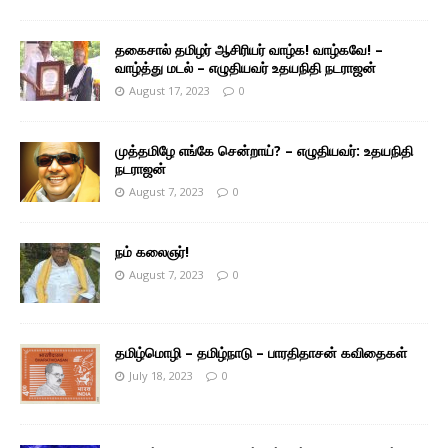
தகைசால் தமிழர் ஆசிரியர் வாழ்க! வாழ்கவே! –
வாழ்த்து மடல் – எழுதியவர் உதயநிதி நடராஜன்
August 17, 2023
0
முத்தமிழே எங்கே சென்றாய்? – எழுதியவர்: உதயநிதி
நடராஜன்
August 7, 2023
0
நம் கலைஞர்!
August 7, 2023
0
தமிழ்மொழி – தமிழ்நாடு – பாரதிதாசன் கவிதைகள்
July 18, 2023
0