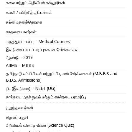
கலை மற்றும் அறிவியல் கல்லூரிகள்
கல்வி / பயிற்சித் திட்டங்கள்
கல்வி உதவித்தொகை
சாதனையாளர்கள்
மருத்துவப் படிப்பு – Medical Courses
இளநிலைப் பட்டப் படிப்புக்கான சேர்க்கைகள்
ஆண்டு – 2019
AIIMS – MBBS
தமிழ்நாடு எம்.பி.பி.எஸ் மற்றும் பி.டி.எஸ் சேர்க்கைகள் (M.B.B.S and
B.D.S. Admissions)
நீட் (இளநிலை) – NEET (UG)
கால்நடை மருத்துவம் மற்றும் கால்நடை பராமரிப்பு
குறுந்தகவல்கள்
சிறுவர் பகுதி
அறிவியல் வினாடி-வினா (Science Quiz)