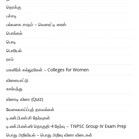
தொக்கு
பச்சடி
பல்வகை சாதம் – வெரைட்டி ரைஸ்
பொங்கல்
பொடி
பொரியல்
ரசம்
மகளிர்க் கல்லூரிகள் – Colleges for Women
விளையாட்டு
கால்பந்து
வினாடி வினா (Quiz)
வேலைவாய்ப்புத் தகவல்கள்
டி.என்.பி.எஸ்.சி தேர்வுகள்
டி.என்.பி.எஸ்.ஸி தொகுதி-4 தேர்வு – TNPSC Group-IV Exam Prep
பொது அறிவியல் – பொது அறிவு வினா விடைகள்