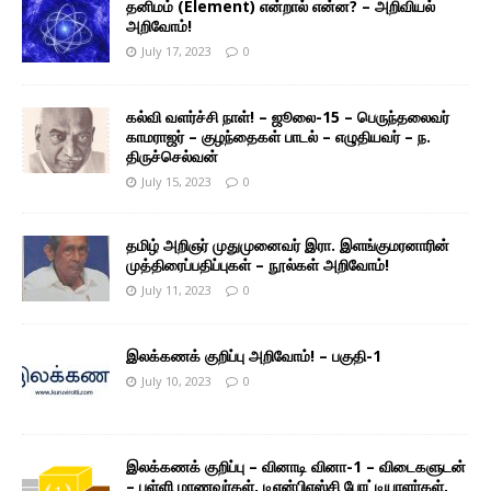
தனிமம் (Element) என்றால் என்ன? – அறிவியல்
அறிவோம்!
July 17, 2023
0
கல்வி வளர்ச்சி நாள்! – ஜூலை-15 – பெருந்தலைவர்
காமராஜர் – குழந்தைகள் பாடல் – எழுதியவர் – ந.
திருச்செல்வன்
July 15, 2023
0
தமிழ் அறிஞர் முதுமுனைவர் இரா. இளங்குமரனாரின்
முத்திரைப்பதிப்புகள் – நூல்கள் அறிவோம்!
July 11, 2023
0
இலக்கணக் குறிப்பு அறிவோம்! – பகுதி-1
July 10, 2023
0
இலக்கணக் குறிப்பு – வினாடி வினா-1 – விடைகளுடன்
– பள்ளி மாணவர்கள், டிஎன்பிஎஸ்சி போட்டியாளர்கள்,