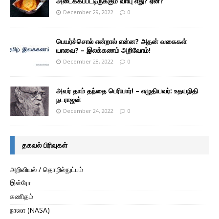
அடைக்கப்பட்டிருக்கும் வாயு எது? ஏன்?
December 29, 2022
0
பெயர்ச்சொல் என்றால் என்ன? அதன் வகைகள்
யாவை? – இலக்கணம் அறிவோம்!
December 28, 2022
0
அவர் தாம் தந்தை பெரியார்! – எழுதியவர்: உதயநிதி
நடராஜன்
December 24, 2022
0
தகவல் பிரிவுகள்
அறிவியல் / தொழில்நுட்பம்
இஸ்ரோ
கணிதம்
நாஸா (NASA)