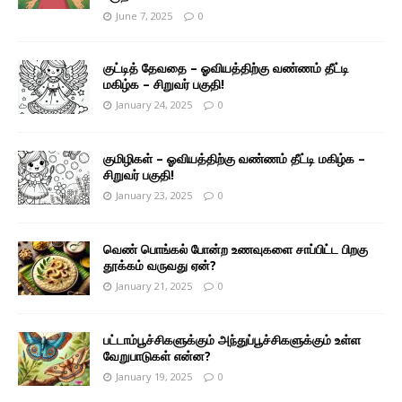
June 7, 2025
0
குட்டித் தேவதை – ஓவியத்திற்கு வண்ணம் தீட்டி
மகிழ்க – சிறுவர் பகுதி!
January 24, 2025
0
குமிழிகள் – ஓவியத்திற்கு வண்ணம் தீட்டி மகிழ்க –
சிறுவர் பகுதி!
January 23, 2025
0
வெண் பொங்கல் போன்ற உணவுகளை சாப்பிட்ட பிறகு
தூக்கம் வருவது ஏன்?
January 21, 2025
0
பட்டாம்பூச்சிகளுக்கும் அந்துப்பூச்சிகளுக்கும் உள்ள
வேறுபாடுகள் என்ன?
January 19, 2025
0