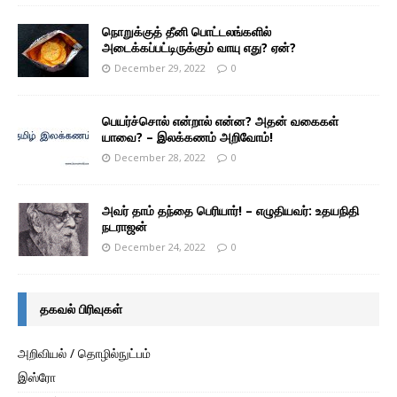
நொறுக்குத் தீனி பொட்டலங்களில்
அடைக்கப்பட்டிருக்கும் வாயு எது? ஏன்?
December 29, 2022
0
பெயர்ச்சொல் என்றால் என்ன? அதன் வகைகள்
யாவை? – இலக்கணம் அறிவோம்!
December 28, 2022
0
அவர் தாம் தந்தை பெரியார்! – எழுதியவர்: உதயநிதி
நடராஜன்
December 24, 2022
0
தகவல் பிரிவுகள்
அறிவியல் / தொழில்நுட்பம்
இஸ்ரோ