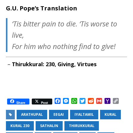
G.U. Pope’s Translation
‘Tis bitter pain to die. ‘Tis worse to
live,
For him who nothing find to give!
–
Thirukkural: 230, Giving, Virtues
F
M
W
T
R
G
Y
C
Share
Post
a
e
h
w
e
m
a
o
c
s
a
i
d
a
h
p
ARATHUPAL
EEGAI
IYALTAMIL
KURAL
e
s
t
t
d
i
o
y
b
e
s
t
i
l
o
L
KURAL 230
SATHALIN
THIRUKKURAL
o
n
A
e
t
M
i