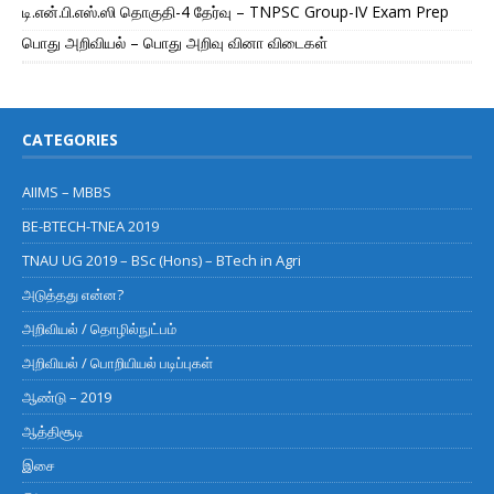
டி.என்.பி.எஸ்.ஸி தொகுதி-4 தேர்வு – TNPSC Group-IV Exam Prep
பொது அறிவியல் – பொது அறிவு வினா விடைகள்
CATEGORIES
AIIMS – MBBS
BE-BTECH-TNEA 2019
TNAU UG 2019 – BSc (Hons) – BTech in Agri
அடுத்தது என்ன?
அறிவியல் / தொழில்நுட்பம்
அறிவியல் / பொறியியல் படிப்புகள்
ஆண்டு – 2019
ஆத்திசூடி
இசை