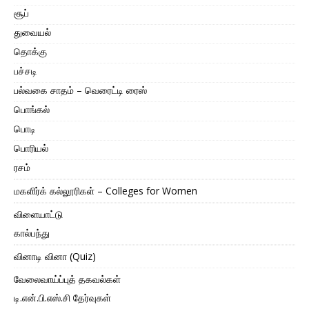
சூப்
துவையல்
தொக்கு
பச்சடி
பல்வகை சாதம் – வெரைட்டி ரைஸ்
பொங்கல்
பொடி
பொரியல்
ரசம்
மகளிர்க் கல்லூரிகள் – Colleges for Women
விளையாட்டு
கால்பந்து
வினாடி வினா (Quiz)
வேலைவாய்ப்புத் தகவல்கள்
டி.என்.பி.எஸ்.சி தேர்வுகள்