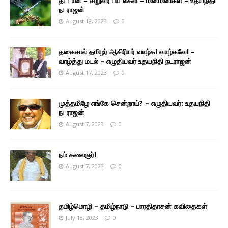
தட்டான் – சிறுவர் பாடல்கள் – மின்மினிகள் – உதயநிதி
நடராஜன்
August 18, 2023
0
தகைசால் தமிழர் ஆசிரியர் வாழ்க! வாழ்கவே! –
வாழ்த்து மடல் – எழுதியவர் உதயநிதி நடராஜன்
August 17, 2023
0
முத்தமிழே எங்கே சென்றாய்? – எழுதியவர்: உதயநிதி
நடராஜன்
August 7, 2023
0
நம் கலைஞர்!
August 7, 2023
0
தமிழ்மொழி – தமிழ்நாடு – பாரதிதாசன் கவிதைகள்
July 18, 2023
0