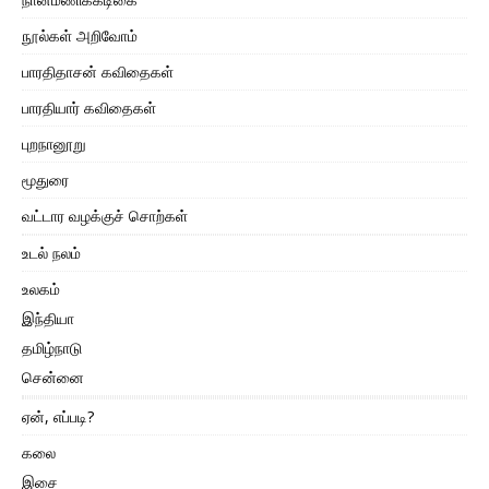
நூல்கள் அறிவோம்
பாரதிதாசன் கவிதைகள்
பாரதியார் கவிதைகள்
புறநானூறு
மூதுரை
வட்டார வழக்குச் சொற்கள்
உடல் நலம்
உலகம்
இந்தியா
தமிழ்நாடு
சென்னை
ஏன், எப்படி?
கலை
இசை