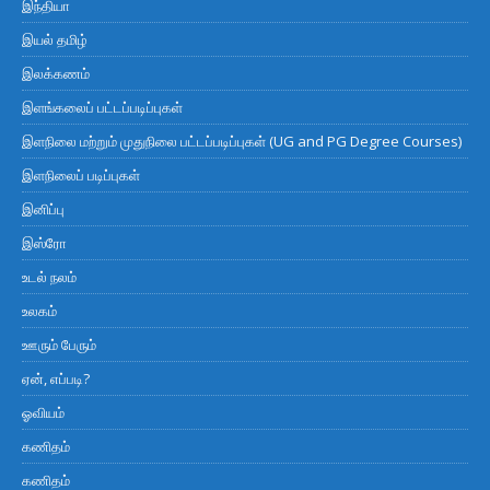
இந்தியா
இயல் தமிழ்
இலக்கணம்
இளங்கலைப் பட்டப்படிப்புகள்
இளநிலை மற்றும் முதுநிலை பட்டப்படிப்புகள் (UG and PG Degree Courses)
இளநிலைப் படிப்புகள்
இனிப்பு
இஸ்ரோ
உடல் நலம்
உலகம்
ஊரும் பேரும்
ஏன், எப்படி?
ஓவியம்
கணிதம்
கணிதம்