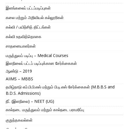
இளங்கலைப் பட்டப்படிப்புகள்
கலை மற்றும் அறிவியல் கல்லூரிகள்
கல்வி / பயிற்சித் திட்டங்கள்
கல்வி உதவித்தொகை
சாதனையாளர்கள்
மருத்துவப் படிப்பு – Medical Courses
இளநிலைப் பட்டப் படிப்புக்கான சேர்க்கைகள்
ஆண்டு – 2019
AIIMS – MBBS
தமிழ்நாடு எம்.பி.பி.எஸ் மற்றும் பி.டி.எஸ் சேர்க்கைகள் (M.B.B.S and
B.D.S. Admissions)
நீட் (இளநிலை) – NEET (UG)
கால்நடை மருத்துவம் மற்றும் கால்நடை பராமரிப்பு
குறுந்தகவல்கள்