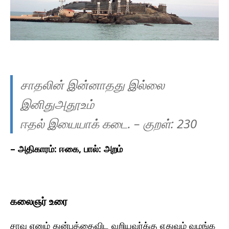
சாதலின் இன்னாதது இல்லை
இனிதுஅதூஉம்
ஈதல் இயையாக் கடை.
– குறள்:
230
– அதிகாரம்: ஈகை, பால்: அறம்
கலைஞர் உரை
சாவு எனும் துன்பத்தைவிட வறியவர்க்கு எதுவும் வழங்க