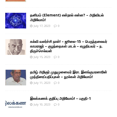
தனிமம் (Element) என்றால் என்ன? – அறிவியல்
அறிவோம்!
July 17, 2023
0
கல்வி வளர்ச்சி நாள்! – ஜூலை-15 – பெருந்தலைவர்
காமராஜர் – குழந்தைகள் பாடல் – எழுதியவர் – ந.
திருச்செல்வன்
July 15, 2023
0
தமிழ் அறிஞர் முதுமுனைவர் இரா. இளங்குமரனாரின்
முத்திரைப்பதிப்புகள் – நூல்கள் அறிவோம்!
July 11, 2023
0
இலக்கணக் குறிப்பு அறிவோம்! – பகுதி-1
July 10, 2023
0