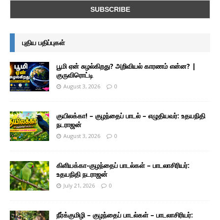
புதிய பதிப்புகள்
பூமி ஏன் சுழல்கிறது? அறிவியல் காரணம் என்ன? |
குருவிரொட்டி
August 3, 2026
0
குயிலக்கா! – குழந்தைப் பாடல் – எழுதியவர்: உதயநிதி
நடராஜன்
August 3, 2026
0
கிளியக்கா-குழந்தைப் பாடல்கள் – பாடலாசிரியர்:
உதயநிதி நடராஜன்
July 21, 2026
0
நீர்க்குமிழி – குழந்தைப் பாடல்கள் – பாடலாசிரியர்: