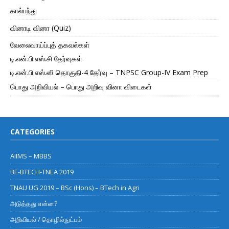
கால்பந்து
வினாடி வினா (Quiz)
வேலைவாய்ப்புத் தகவல்கள்
டி.என்.பி.எஸ்.சி தேர்வுகள்
டி.என்.பி.எஸ்.ஸி தொகுதி-4 தேர்வு – TNPSC Group-IV Exam Prep
பொது அறிவியல் – பொது அறிவு வினா விடைகள்
CATEGORIES
AIIMS – MBBS
BE-BTECH-TNEA 2019
TNAU UG 2019 – BSc (Hons) – BTech in Agri
அடுத்தது என்ன?
அறிவியல் / தொழில்நுட்பம்