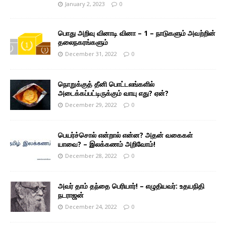
January 2, 2023
0
பொது அறிவு வினாடி வினா – 1 – நாடுகளும் அவற்றின்
தலைநகரங்களும்
December 31, 2022
0
நொறுக்குத் தீனி பொட்டலங்களில்
அடைக்கப்பட்டிருக்கும் வாயு எது? ஏன்?
December 29, 2022
0
பெயர்ச்சொல் என்றால் என்ன? அதன் வகைகள்
யாவை? – இலக்கணம் அறிவோம்!
December 28, 2022
0
அவர் தாம் தந்தை பெரியார்! – எழுதியவர்: உதயநிதி
நடராஜன்
December 24, 2022
0