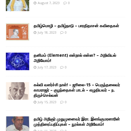
August 7, 2023
0
தமிழ்மொழி – தமிழ்நாடு – பாரதிதாசன் கவிதைகள்
July 18, 2023
0
தனிமம் (Element) என்றால் என்ன? – அறிவியல்
அறிவோம்!
July 17, 2023
0
கல்வி வளர்ச்சி நாள்! – ஜூலை-15 – பெருந்தலைவர்
காமராஜர் – குழந்தைகள் பாடல் – எழுதியவர் – ந.
திருச்செல்வன்
July 15, 2023
0
தமிழ் அறிஞர் முதுமுனைவர் இரா. இளங்குமரனாரின்
முத்திரைப்பதிப்புகள் – நூல்கள் அறிவோம்!
July 11, 2023
0