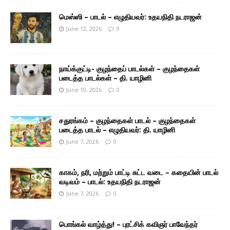
மெஸ்ஸி – பாடல் – எழுதியவர்: உதயநிதி நடராஜன்
June 12, 2026
0
நாய்க்குட்டி- குழந்தைப் பாடல்கள் – குழந்தைகள்
படைத்த பாடல்கள் – தி. யாழினி
June 10, 2026
0
சதுரங்கம் – குழந்தைகள் பாடல் – குழந்தைகள்
படைத்த பாடல் – எழுதியவர்: தி. யாழினி
June 7, 2026
0
காகம், நரி, மற்றும் பாட்டி சுட்ட வடை – கதையின் பாடல்
வடிவம் – பாடல்: உதயநிதி நடராஜன்
June 7, 2026
0
பொங்கல் வாழ்த்து! – புரட்சிக் கவிஞர் பாவேந்தர்