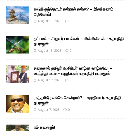
அடுக்குத்தொடர் என்றால் என்ன? – இலக்கணம்
அறிவோம்!
August 19, 2023
0
தட்டான் – சிறுவர் பாடல்கள் – மின்மினிகள் – உதயநிதி
நடராஜன்
August 18, 2023
0
தகைசால் தமிழர் ஆசிரியர் வாழ்க! வாழ்கவே! –
வாழ்த்து மடல் – எழுதியவர் உதயநிதி நடராஜன்
August 17, 2023
0
முத்தமிழே எங்கே சென்றாய்? – எழுதியவர்: உதயநிதி
நடராஜன்
August 7, 2023
0
நம் கலைஞர்!