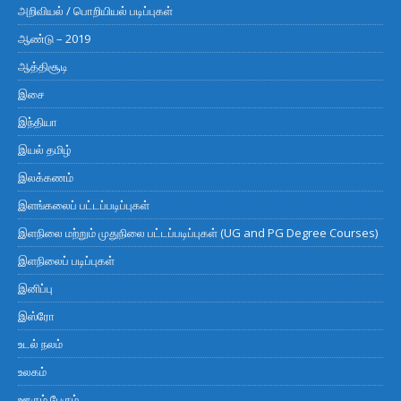
அறிவியல் / பொறியியல் படிப்புகள்
ஆண்டு – 2019
ஆத்திசூடி
இசை
இந்தியா
இயல் தமிழ்
இலக்கணம்
இளங்கலைப் பட்டப்படிப்புகள்
இளநிலை மற்றும் முதுநிலை பட்டப்படிப்புகள் (UG and PG Degree Courses)
இளநிலைப் படிப்புகள்
இனிப்பு
இஸ்ரோ
உடல் நலம்
உலகம்
ஊரும் பேரும்