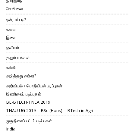
தமிழ்நாடு
சென்னை
ஏன், எப்படி?
கலை
இசை
ஓவியம்
குறும்படங்கள்
கல்வி
அடுத்தது என்ன?
அறிவியல் / பொறியியல் படிப்புகள்
இளநிலைப் படிப்புகள்
BE-BTECH-TNEA 2019
TNAU UG 2019 – BSc (Hons) – BTech in Agri
முதுநிலைப் பட்டப் படிப்புகள்
India