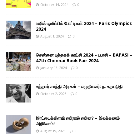
October 14, 2024
0
பாரிஸ் ஒலிம்பிக் போட்டிகள் 2024 – Paris Olympics
2024
August 1, 2024
0
சென்னை புத்தகக் காட்சி 2024 – பபாசி – BAPASI –
47th Chennai Book Fair 2024
January 13, 2024
0
உத்தமர் காந்தி அடிகள் – எழுதியவர்: ந. உதயநிதி
October 2, 2023
0
இரட்டைக்கிளவி என்றால் என்ன? – இலக்கணம்
அறிவோம்!
August 19, 2023
0