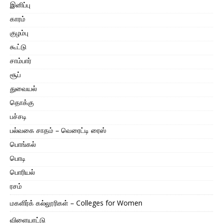
இனிப்பு
காரம்
குழம்பு
கூட்டு
சாம்பார்
சூப்
துவையல்
தொக்கு
பச்சடி
பல்வகை சாதம் – வெரைட்டி ரைஸ்
பொங்கல்
பொடி
பொரியல்
ரசம்
மகளிர்க் கல்லூரிகள் – Colleges for Women
விளையாட்டு