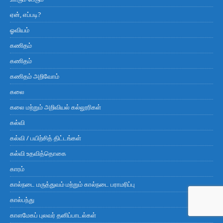
ஏன், எப்படி?
ஓவியம்
கணிதம்
கணிதம்
கணிதம் அறிவோம்
கலை
கலை மற்றும் அறிவியல் கல்லூரிகள்
கல்வி
கல்வி / பயிற்சித் திட்டங்கள்
கல்வி உதவித்தொகை
காரம்
கால்நடை மருத்துவம் மற்றும் கால்நடை பராமரிப்பு
கால்பந்து
காளமேகப் புலவர் தனிப்பாடல்கள்