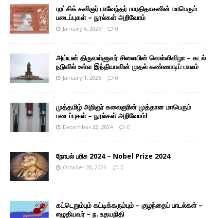
புரட்சிக் கவிஞர் பாவேந்தர் பாரதிதாசனின் மாபெரும்
படைப்புகள் – நூல்கள் அறிவோம்
January 4, 2025
0
அய்யன் திருவள்ளுவர் சிலையின் வெள்ளிவிழா – கடல்
நடுவில் உள்ள இந்தியாவின் முதல் கண்ணாடிப் பாலம்
January 1, 2025
0
முத்தமிழ் அறிஞர் கலைஞரின் முத்தான மாபெரும்
படைப்புகள் – நூல்கள் அறிவோம்!
December 22, 2024
0
நோபல் பரிசு 2024 – Nobel Prize 2024
October 20, 2024
0
கட்டெறும்பும் கட்டிக்கரும்பும் – குழந்தைப் பாடல்கள் –
எழுதியவர் – ந. உதயநிதி