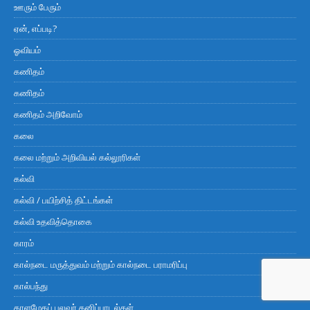
ஊரும் பேரும்
ஏன், எப்படி?
ஓவியம்
கணிதம்
கணிதம்
கணிதம் அறிவோம்
கலை
கலை மற்றும் அறிவியல் கல்லூரிகள்
கல்வி
கல்வி / பயிற்சித் திட்டங்கள்
கல்வி உதவித்தொகை
காரம்
கால்நடை மருத்துவம் மற்றும் கால்நடை பராமரிப்பு
கால்பந்து
காளமேகப் புலவர் தனிப்பாடல்கள்