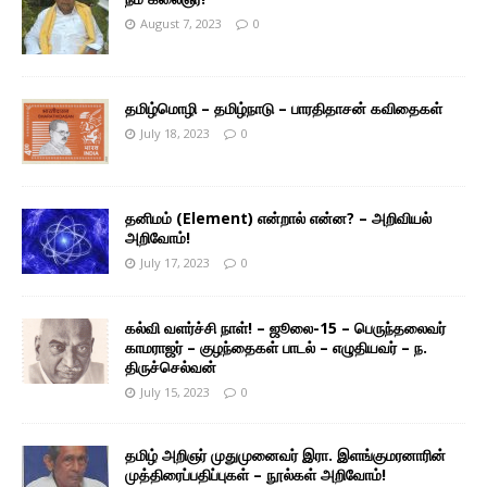
August 7, 2023
0
தமிழ்மொழி – தமிழ்நாடு – பாரதிதாசன் கவிதைகள்
July 18, 2023
0
தனிமம் (Element) என்றால் என்ன? – அறிவியல்
அறிவோம்!
July 17, 2023
0
கல்வி வளர்ச்சி நாள்! – ஜூலை-15 – பெருந்தலைவர்
காமராஜர் – குழந்தைகள் பாடல் – எழுதியவர் – ந.
திருச்செல்வன்
July 15, 2023
0
தமிழ் அறிஞர் முதுமுனைவர் இரா. இளங்குமரனாரின்
முத்திரைப்பதிப்புகள் – நூல்கள் அறிவோம்!