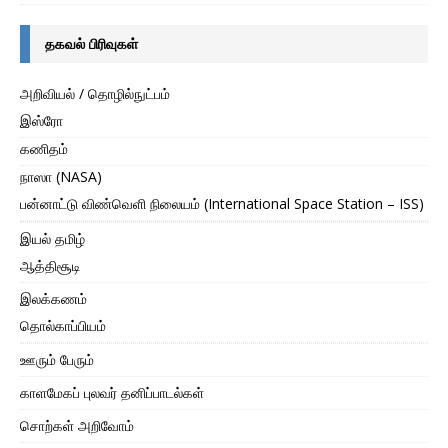
தகவல் பிரிவுகள்
அறிவியல் / தொழில்நுட்பம்
இஸ்ரோ
கணிதம்
நாஸா (NASA)
பன்னாட்டு விண்வெளி நிலையம் (International Space Station – ISS)
இயல் தமிழ்
ஆத்திசூடி
இலக்கணம்
தொல்காப்பியம்
ஊரும் பேரும்
காளமேகப் புலவர் தனிப்பாடல்கள்
சொற்கள் அறிவோம்