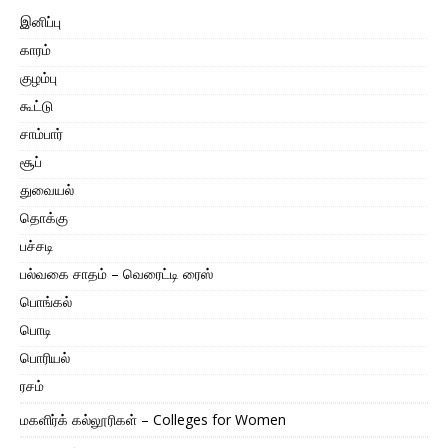
இனிப்பு
காரம்
குழம்பு
கூட்டு
சாம்பார்
சூப்
துவையல்
தொக்கு
பச்சடி
பல்வகை சாதம் – வெரைட்டி ரைஸ்
பொங்கல்
பொடி
பொரியல்
ரசம்
மகளிர்க் கல்லூரிகள் – Colleges for Women