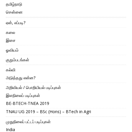
தமிழ்நாடு
சென்னை
ஏன், எப்படி?
கலை
இசை
ஓவியம்
குறும்படங்கள்
கல்வி
அடுத்தது என்ன?
அறிவியல் / பொறியியல் படிப்புகள்
இளநிலைப் படிப்புகள்
BE-BTECH-TNEA 2019
TNAU UG 2019 – BSc (Hons) – BTech in Agri
முதுநிலைப் பட்டப் படிப்புகள்
India