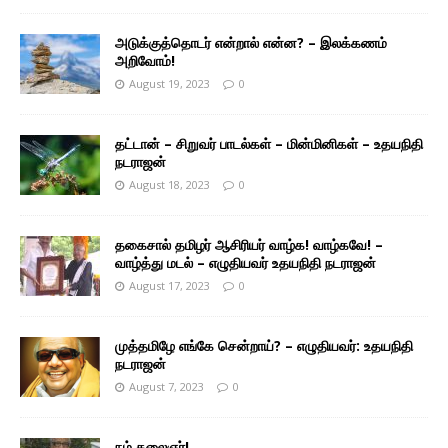
அடுக்குத்தொடர் என்றால் என்ன? – இலக்கணம்
அறிவோம்!
August 19, 2023
0
தட்டான் – சிறுவர் பாடல்கள் – மின்மினிகள் – உதயநிதி
நடராஜன்
August 18, 2023
0
தகைசால் தமிழர் ஆசிரியர் வாழ்க! வாழ்கவே! –
வாழ்த்து மடல் – எழுதியவர் உதயநிதி நடராஜன்
August 17, 2023
0
முத்தமிழே எங்கே சென்றாய்? – எழுதியவர்: உதயநிதி
நடராஜன்
August 7, 2023
0
நம் கலைஞர்!