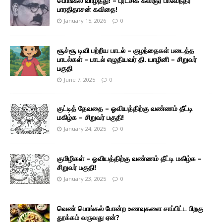
பொங்கல் வாழ்த்து! – புரட்சிக் கவிஞர் பாவேந்தர்
பாரதிதாசன் கவிதை!
January 15, 2026
0
சூச்சூ டிவி பற்றிய பாடல் – குழந்தைகள் படைத்த
பாடல்கள் – பாடல் எழுதியவர் தி. யாழினி – சிறுவர்
பகுதி
June 7, 2025
0
குட்டித் தேவதை – ஓவியத்திற்கு வண்ணம் தீட்டி
மகிழ்க – சிறுவர் பகுதி!
January 24, 2025
0
குமிழிகள் – ஓவியத்திற்கு வண்ணம் தீட்டி மகிழ்க –
சிறுவர் பகுதி!
January 23, 2025
0
வெண் பொங்கல் போன்ற உணவுகளை சாப்பிட்ட பிறகு
தூக்கம் வருவது ஏன்?