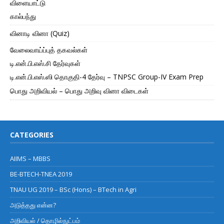
விளையாட்டு
கால்பந்து
வினாடி வினா (Quiz)
வேலைவாய்ப்புத் தகவல்கள்
டி.என்.பி.எஸ்.சி தேர்வுகள்
டி.என்.பி.எஸ்.ஸி தொகுதி-4 தேர்வு – TNPSC Group-IV Exam Prep
பொது அறிவியல் – பொது அறிவு வினா விடைகள்
CATEGORIES
AIIMS – MBBS
BE-BTECH-TNEA 2019
TNAU UG 2019 – BSc (Hons) – BTech in Agri
அடுத்தது என்ன?
அறிவியல் / தொழில்நுட்பம்