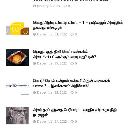
January 2, 2023
0
பொது அறிவு வினாடி வினா – 1 – நாடுகளும் அவற்றின்
தலைநகரங்களும்
December 31, 2022
0
நொறுக்குத் தீனி பொட்டலங்களில்
அடைக்கப்பட்டிருக்கும் வாயு எது? ஏன்?
December 29, 2022
0
பெயர்ச்சொல் என்றால் என்ன? அதன் வகைகள்
யாவை? – இலக்கணம் அறிவோம்!
December 28, 2022
0
அவர் தாம் தந்தை பெரியார்! – எழுதியவர்: உதயநிதி
நடராஜன்
December 24, 2022
0