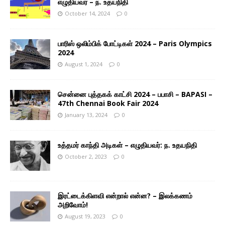
எழுதியவர் – ந. உதயநிதி
October 14, 2024
0
பாரிஸ் ஒலிம்பிக் போட்டிகள் 2024 – Paris Olympics
2024
August 1, 2024
0
சென்னை புத்தகக் காட்சி 2024 – பபாசி – BAPASI –
47th Chennai Book Fair 2024
January 13, 2024
0
உத்தமர் காந்தி அடிகள் – எழுதியவர்: ந. உதயநிதி
October 2, 2023
0
இரட்டைக்கிளவி என்றால் என்ன? – இலக்கணம்
அறிவோம்!
August 19, 2023
0