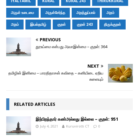
IYALTAMIL
KURAL
KURAL 243
THIRUKKURAL
o
n
A
e
t
M
i
o
g
p
r
a
n
அருள் உடைமை
அருள்சேர்ந்த
அறத்துப்பால்
அறம்
k
e
p
i
k
r
l
அறம்
இயல்தமிழ்
குறள்
குறள் 243
திருக்குறள்
PREVIOUS
தூஉய்மை என்பது அவாஇன்மை – குறள்: 364
NEXT
தமிழின் இனிமை – பாரதிதாசன் கவிதை – கனியிடை ஏறிய
சுளையும்
RELATED ARTICLES
இற்பிறந்தார் கண்அல்லது இல்லை – குறள்: 951
July 4, 2021
Kuruvirotti CT
0