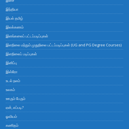
இசை
இந்தியா
இயல் தமிழ்
இலக்கணம்
இளங்கலைப் பட்டப்படிப்புகள்
இளநிலை மற்றும் முதுநிலை பட்டப்படிப்புகள் (UG and PG Degree Courses)
இளநிலைப் படிப்புகள்
இனிப்பு
இஸ்ரோ
உடல் நலம்
உலகம்
ஊரும் பேரும்
ஏன், எப்படி?
ஓவியம்
கணிதம்