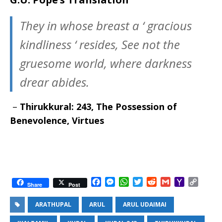
They in whose breast a ‘ gracious
kindliness ‘ resides, See not the
gruesome world, where darkness
drear abides.
–
Thirukkural: 243, The Possession of
Benevolence, Virtues
F
M
W
T
R
G
Y
C
Share
Post
a
e
h
w
e
m
a
o
c
s
a
i
d
a
h
p
ARATHUPAL
ARUL
ARUL UDAIMAI
e
s
t
t
d
i
o
y
b
e
s
t
i
l
o
L