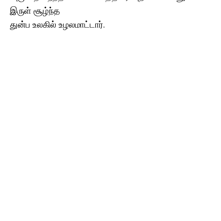
இருள் சூழ்ந்த
துன்ப உலகில் உழலமாட்டார்.