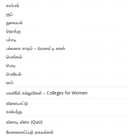
சாம்பார்
சூப்
துவையல்
தொக்கு
பச்சடி
பல்வகை சாதம் – வெரைட்டி ரைஸ்
பொங்கல்
பொடி
பொரியல்
ரசம்
மகளிர்க் கல்லூரிகள் – Colleges for Women
விளையாட்டு
கால்பந்து
வினாடி வினா (Quiz)
வேலைவாய்ப்புத் தகவல்கள்