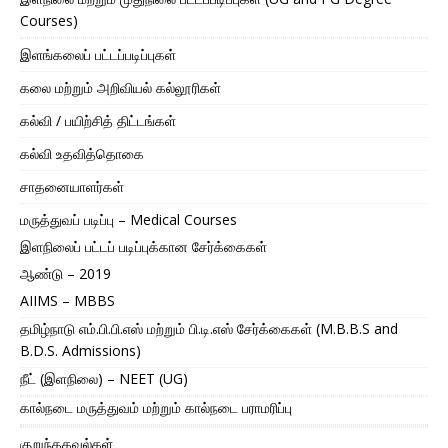
Courses)
இளங்கலைப் பட்டப்படிப்புகள்
கலை மற்றும் அறிவியல் கல்லூரிகள்
கல்வி / பயிற்சித் திட்டங்கள்
கல்வி உதவித்தொகை
சாதனையாளர்கள்
மருத்துவப் படிப்பு – Medical Courses
இளநிலைப் பட்டப் படிப்புக்கான சேர்க்கைகள்
ஆண்டு – 2019
AIIMS – MBBS
தமிழ்நாடு எம்.பி.பி.எஸ் மற்றும் பி.டி.எஸ் சேர்க்கைகள் (M.B.B.S and
B.D.S. Admissions)
நீட் (இளநிலை) – NEET (UG)
கால்நடை மருத்துவம் மற்றும் கால்நடை பராமரிப்பு
குறுந்தகவல்கள்