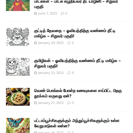
பாடல்கள் – பாடல் எழுதியவர் தி. யாழினி – சிறுவர்
பகுதி
June 7, 2025
0
குட்டித் தேவதை – ஓவியத்திற்கு வண்ணம் தீட்டி
மகிழ்க – சிறுவர் பகுதி!
January 24, 2025
0
குமிழிகள் – ஓவியத்திற்கு வண்ணம் தீட்டி மகிழ்க –
சிறுவர் பகுதி!
January 23, 2025
0
வெண் பொங்கல் போன்ற உணவுகளை சாப்பிட்ட பிறகு
தூக்கம் வருவது ஏன்?
January 21, 2025
0
பட்டாம்பூச்சிகளுக்கும் அந்துப்பூச்சிகளுக்கும் உள்ள
வேறுபாடுகள் என்ன?
January 19, 2025
0