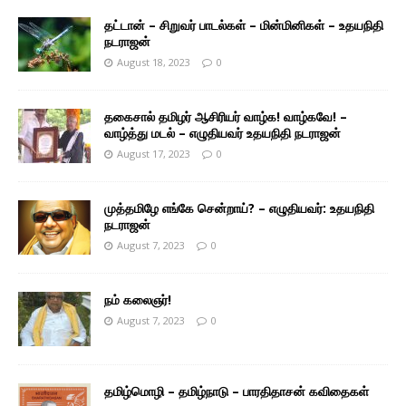
தட்டான் – சிறுவர் பாடல்கள் – மின்மினிகள் – உதயநிதி
நடராஜன்
August 18, 2023
0
தகைசால் தமிழர் ஆசிரியர் வாழ்க! வாழ்கவே! –
வாழ்த்து மடல் – எழுதியவர் உதயநிதி நடராஜன்
August 17, 2023
0
முத்தமிழே எங்கே சென்றாய்? – எழுதியவர்: உதயநிதி
நடராஜன்
August 7, 2023
0
நம் கலைஞர்!
August 7, 2023
0
தமிழ்மொழி – தமிழ்நாடு – பாரதிதாசன் கவிதைகள்