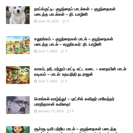
நாய்க்குட்டி- குழந்தைப் பாடல்கள் – குழந்தைகள்
படைத்த பாடல்கள் – தி. யாழினி
June 10, 2026
0
சதுரங்கம் – குழந்தைகள் பாடல் – குழந்தைகள்
படைத்த பாடல் – எழுதியவர்: தி. யாழினி
June 7, 2026
0
காகம், நரி, மற்றும் பாட்டி சுட்ட வடை – கதையின் பாடல்
வடிவம் – பாடல்: உதயநிதி நடராஜன்
June 7, 2026
0
பொங்கல் வாழ்த்து! – புரட்சிக் கவிஞர் பாவேந்தர்
பாரதிதாசன் கவிதை!
January 15, 2026
0
சூச்சூ டிவி பற்றிய பாடல் – குழந்தைகள் படைத்த