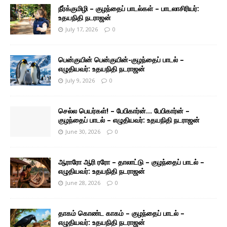
நீர்க்குமிழி – குழந்தைப் பாடல்கள் – பாடலாசிரியர்:
உதயநிதி நடராஜன்
July 17, 2026
0
பென்குயின் பென்குயின்-குழந்தைப் பாடல் –
எழுதியவர்: உதயநிதி நடராஜன்
July 9, 2026
0
செல்ல பெயர்கள்! – பேபிகார்ன்… பேபிகார்ன் –
குழந்தைப் பாடல் – எழுதியவர்: உதயநிதி நடராஜன்
June 30, 2026
0
ஆராரோ ஆரி ரரோ – தாலாட்டு – குழந்தைப் பாடல் –
எழுதியவர்: உதயநிதி நடராஜன்
June 28, 2026
0
தாகம் கொண்ட காகம் – குழந்தைப் பாடல் –
எழுதியவர்: உதயநிதி நடராஜன்