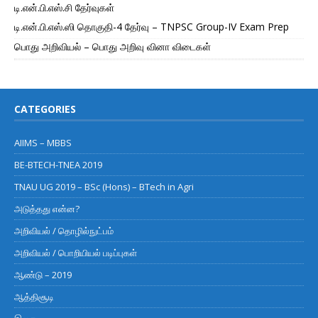
டி.என்.பி.எஸ்.சி தேர்வுகள்
டி.என்.பி.எஸ்.ஸி தொகுதி-4 தேர்வு – TNPSC Group-IV Exam Prep
பொது அறிவியல் – பொது அறிவு வினா விடைகள்
CATEGORIES
AIIMS – MBBS
BE-BTECH-TNEA 2019
TNAU UG 2019 – BSc (Hons) – BTech in Agri
அடுத்தது என்ன?
அறிவியல் / தொழில்நுட்பம்
அறிவியல் / பொறியியல் படிப்புகள்
ஆண்டு – 2019
ஆத்திசூடி