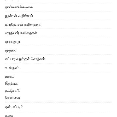
நான்மணிக்கடிகை
நூல்கள் அறிவோம்
பாரதிதாசன் கவிதைகள்
பாரதியார் கவிதைகள்
புறநானூறு
மூதுரை
வட்டார வழக்குச் சொற்கள்
உடல் நலம்
உலகம்
இந்தியா
தமிழ்நாடு
சென்னை
ஏன், எப்படி?
கலை