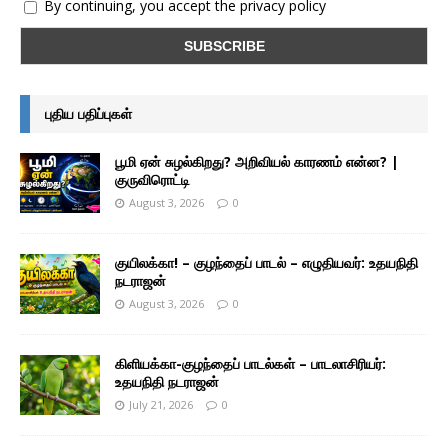
By continuing, you accept the privacy policy
புதிய பதிப்புகள்
பூமி ஏன் சுழல்கிறது? அறிவியல் காரணம் என்ன? |
குருவிரொட்டி
August 3, 2026
0
குயிலக்கா! – குழந்தைப் பாடல் – எழுதியவர்: உதயநிதி
நடராஜன்
August 3, 2026
0
கிளியக்கா-குழந்தைப் பாடல்கள் – பாடலாசிரியர்:
உதயநிதி நடராஜன்
July 21, 2026
0