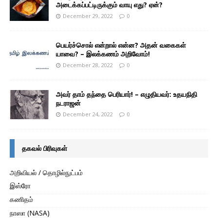
அடைக்கப்பட்டிருக்கும் வாயு எது? ஏன்?
December 29, 2022
0
பெயர்ச்சொல் என்றால் என்ன? அதன் வகைகள்
யாவை? – இலக்கணம் அறிவோம்!
December 28, 2022
0
அவர் தாம் தந்தை பெரியார்! – எழுதியவர்: உதயநிதி
நடராஜன்
December 24, 2022
0
தகவல் பிரிவுகள்
அறிவியல் / தொழில்நுட்பம்
இஸ்ரோ
கணிதம்
நாஸா (NASA)