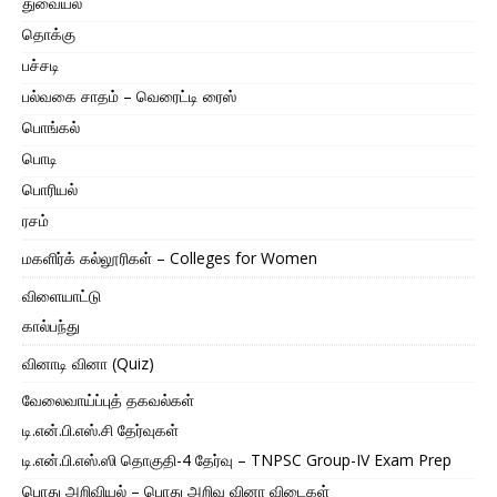
துவையல்
தொக்கு
பச்சடி
பல்வகை சாதம் – வெரைட்டி ரைஸ்
பொங்கல்
பொடி
பொரியல்
ரசம்
மகளிர்க் கல்லூரிகள் – Colleges for Women
விளையாட்டு
கால்பந்து
வினாடி வினா (Quiz)
வேலைவாய்ப்புத் தகவல்கள்
டி.என்.பி.எஸ்.சி தேர்வுகள்
டி.என்.பி.எஸ்.ஸி தொகுதி-4 தேர்வு – TNPSC Group-IV Exam Prep
பொது அறிவியல் – பொது அறிவு வினா விடைகள்