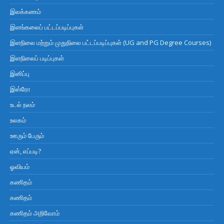
இலக்கணம்
இளங்கலைப் பட்டப்படிப்புகள்
இளநிலை மற்றும் முதுநிலை பட்டப்படிப்புகள் (UG and PG Degree Courses)
இளநிலைப் படிப்புகள்
இனிப்பு
இஸ்ரோ
உடல் நலம்
உலகம்
ஊரும் பேரும்
ஏன், எப்படி?
ஓவியம்
கணிதம்
கணிதம்
கணிதம் அறிவோம்