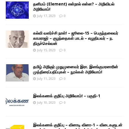
தனிமம் (Element) என்றால் என்ன? – அறிவியல்
அறிவோம்!
July 17, 2023
0
கல்வி வளர்ச்சி நாள்! – ஜூலை-15 – பெருந்தலைவர்
காமராஜர் – குழந்தைகள் பாடல் – எழுதியவர் – ந.
திருச்செல்வன்
July 15, 2023
0
தமிழ் அறிஞர் முதுமுனைவர் இரா. இளங்குமரனாரின்
முத்திரைப்பதிப்புகள் – நூல்கள் அறிவோம்!
July 11, 2023
0
இலக்கணக் குறிப்பு அறிவோம்! – பகுதி-1
July 10, 2023
0
இலக்கணக் குறிப்பு – வினாடி வினா-1 – விடைகளுடன்