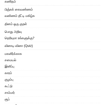
கணிதம்
பிஞ்சுக் கைவண்ணம்
வண்ணம் தீட்டி மகிழ்க
தினம் ஒரு குறள்
பொது அறிவு
தெரியுமா உங்களுக்கு?
வினாடி-வினா (Quiz)
மகளிர்க்காக
சமையல்
இனிப்பு
காரம்
குழம்பு
கூட்டு
சாம்பார்
சூப்