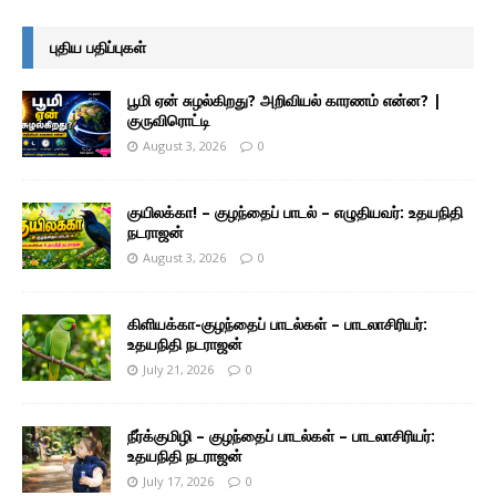
புதிய பதிப்புகள்
பூமி ஏன் சுழல்கிறது? அறிவியல் காரணம் என்ன? |
குருவிரொட்டி
August 3, 2026
0
குயிலக்கா! – குழந்தைப் பாடல் – எழுதியவர்: உதயநிதி
நடராஜன்
August 3, 2026
0
கிளியக்கா-குழந்தைப் பாடல்கள் – பாடலாசிரியர்:
உதயநிதி நடராஜன்
July 21, 2026
0
நீர்க்குமிழி – குழந்தைப் பாடல்கள் – பாடலாசிரியர்:
உதயநிதி நடராஜன்
July 17, 2026
0