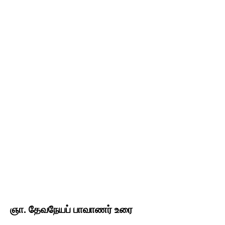
ஞா. தேவநேயப் பாவாணர் உரை