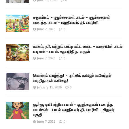
சதுரங்கம் – குழந்தைகள் பாடல் – குழந்தைகள்
படைத்த பாடல் – எழுதியவர்: தி. யாழினி
June 7, 2026
0
காகம், நரி, மற்றும் பாட்டி சுட்ட வடை – கதையின் பாடல்
வடிவம் – பாடல்: உதயநிதி நடராஜன்
June 7, 2026
0
பொங்கல் வாழ்த்து! – புரட்சிக் கவிஞர் பாவேந்தர்
பாரதிதாசன் கவிதை!
January 15, 2026
0
சூச்சூ டிவி பற்றிய பாடல் – குழந்தைகள் படைத்த
பாடல்கள் – பாடல் எழுதியவர் தி. யாழினி – சிறுவர்
பகுதி
June 7, 2025
0