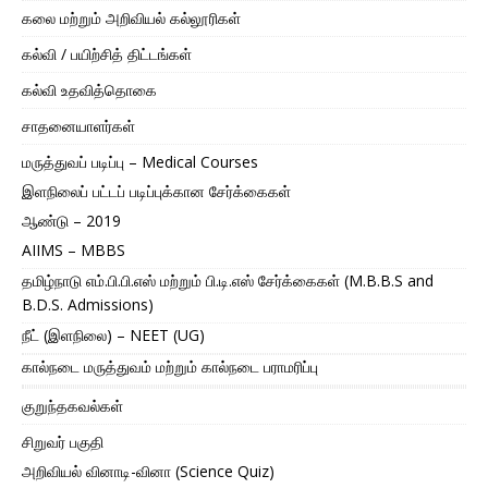
கலை மற்றும் அறிவியல் கல்லூரிகள்
கல்வி / பயிற்சித் திட்டங்கள்
கல்வி உதவித்தொகை
சாதனையாளர்கள்
மருத்துவப் படிப்பு – Medical Courses
இளநிலைப் பட்டப் படிப்புக்கான சேர்க்கைகள்
ஆண்டு – 2019
AIIMS – MBBS
தமிழ்நாடு எம்.பி.பி.எஸ் மற்றும் பி.டி.எஸ் சேர்க்கைகள் (M.B.B.S and
B.D.S. Admissions)
நீட் (இளநிலை) – NEET (UG)
கால்நடை மருத்துவம் மற்றும் கால்நடை பராமரிப்பு
குறுந்தகவல்கள்
சிறுவர் பகுதி
அறிவியல் வினாடி-வினா (Science Quiz)