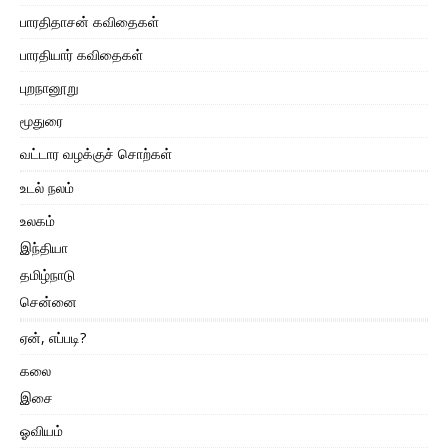
பாரதிதாசன் கவிதைகள்
பாரதியார் கவிதைகள்
புறநானூறு
மூதுரை
வட்டார வழக்குச் சொற்கள்
உடல் நலம்
உலகம்
இந்தியா
தமிழ்நாடு
சென்னை
ஏன், எப்படி?
கலை
இசை
ஓவியம்