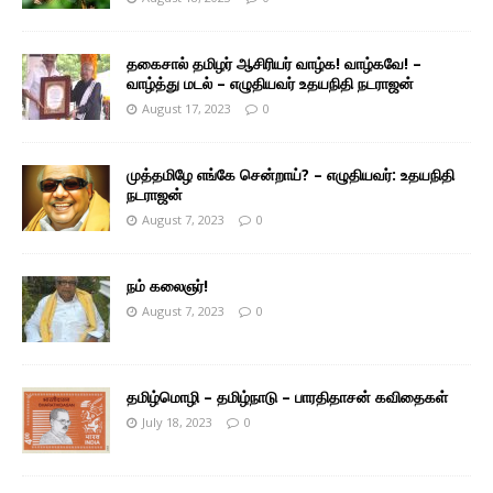
தகைசால் தமிழர் ஆசிரியர் வாழ்க! வாழ்கவே! –
வாழ்த்து மடல் – எழுதியவர் உதயநிதி நடராஜன்
August 17, 2023
0
முத்தமிழே எங்கே சென்றாய்? – எழுதியவர்: உதயநிதி
நடராஜன்
August 7, 2023
0
நம் கலைஞர்!
August 7, 2023
0
தமிழ்மொழி – தமிழ்நாடு – பாரதிதாசன் கவிதைகள்
July 18, 2023
0