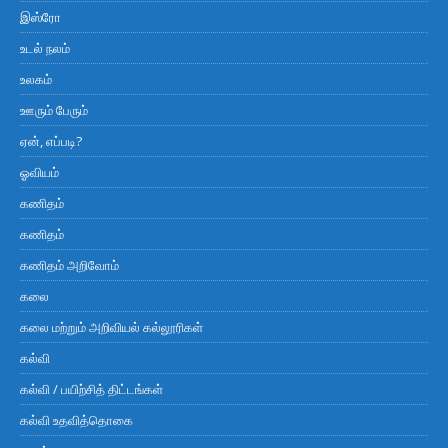
இஸ்ரோ
உடல் நலம்
உலகம்
ஊரும் பேரும்
ஏன், எப்படி?
ஓவியம்
கணிதம்
கணிதம்
கணிதம் அறிவோம்
கலை
கலை மற்றும் அறிவியல் கல்லூரிகள்
கல்வி
கல்வி / பயிற்சித் திட்டங்கள்
கல்வி உதவித்தொகை