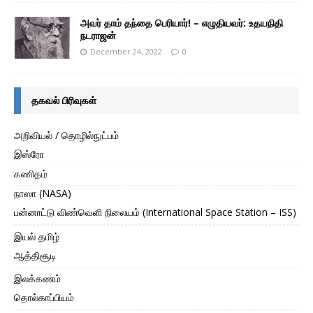
அவர் தாம் தந்தை பெரியார்! – எழுதியவர்: உதயநிதி
நடராஜன்
December 24, 2022
0
தகவல் பிரிவுகள்
அறிவியல் / தொழில்நுட்பம்
இஸ்ரோ
கணிதம்
நாஸா (NASA)
பன்னாட்டு விண்வெளி நிலையம் (International Space Station – ISS)
இயல் தமிழ்
ஆத்திசூடி
இலக்கணம்
தொல்காப்பியம்