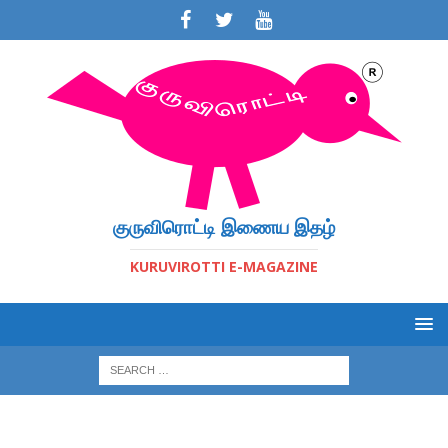
குருவிரொட்டி இணைய இதழ்
KURUVIROTTI E-MAGAZINE