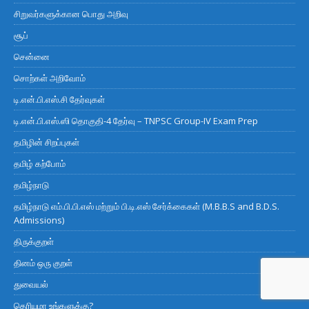
சிறுவர்களுக்கான பொது அறிவு
சூப்
சென்னை
சொற்கள் அறிவோம்
டி.என்.பி.எஸ்.சி தேர்வுகள்
டி.என்.பி.எஸ்.ஸி தொகுதி-4 தேர்வு – TNPSC Group-IV Exam Prep
தமிழின் சிறப்புகள்
தமிழ் கற்போம்
தமிழ்நாடு
தமிழ்நாடு எம்.பி.பி.எஸ் மற்றும் பி.டி.எஸ் சேர்க்கைகள் (M.B.B.S and B.D.S.
Admissions)
திருக்குறள்
தினம் ஒரு குறள்
துவையல்
தெரியுமா உங்களுக்கு?