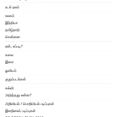
உடல் நலம்
உலகம்
இந்தியா
தமிழ்நாடு
சென்னை
ஏன், எப்படி?
கலை
இசை
ஓவியம்
குறும்படங்கள்
கல்வி
அடுத்தது என்ன?
அறிவியல் / பொறியியல் படிப்புகள்
இளநிலைப் படிப்புகள்