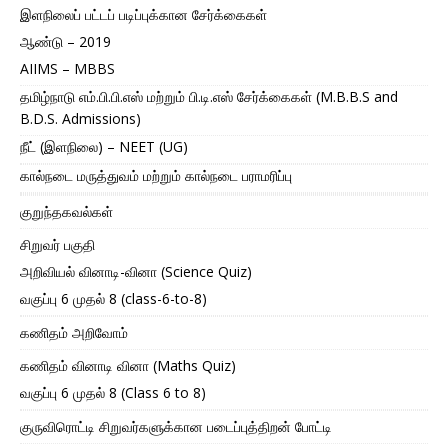
இளநிலைப் பட்டப் படிப்புக்கான சேர்க்கைகள்
ஆண்டு – 2019
AIIMS – MBBS
தமிழ்நாடு எம்.பி.பி.எஸ் மற்றும் பி.டி.எஸ் சேர்க்கைகள் (M.B.B.S and
B.D.S. Admissions)
நீட் (இளநிலை) – NEET (UG)
கால்நடை மருத்துவம் மற்றும் கால்நடை பராமரிப்பு
குறுந்தகவல்கள்
சிறுவர் பகுதி
அறிவியல் வினாடி-வினா (Science Quiz)
வகுப்பு 6 முதல் 8 (class-6-to-8)
கணிதம் அறிவோம்
கணிதம் வினாடி வினா (Maths Quiz)
வகுப்பு 6 முதல் 8 (Class 6 to 8)
குருவிரொட்டி சிறுவர்களுக்கான படைப்புத்திறன் போட்டி