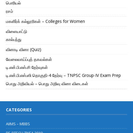
பொரியல்
ரசம்
மகளிர்க் கல்லூரிகள் – Colleges for Women
விளையாட்டு
கால்பந்து
வினாடி வினா (Quiz)
வேலைவாய்ப்புத் தகவல்கள்
டி.என்.பி.எஸ்.சி தேர்வுகள்
டி.என்.பி.எஸ்.ஸி தொகுதி-4 தேர்வு – TNPSC Group-IV Exam Prep
பொது அறிவியல் – பொது அறிவு வினா விடைகள்
CATEGORIES
AIIMS – MBBS
BE-BTECH-TNEA 2019