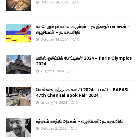
October 20, 2024
0
கட்டெறும்பும் கட்டிக்கரும்பும் – குழந்தைப் பாடல்கள் –
எழுதியவர் – ந. உதயநிதி
October 14, 2024
0
பாரிஸ் ஒலிம்பிக் போட்டிகள் 2024 – Paris Olympics
2024
August 1, 2024
0
சென்னை புத்தகக் காட்சி 2024 – பபாசி – BAPASI –
47th Chennai Book Fair 2024
January 13, 2024
0
உத்தமர் காந்தி அடிகள் – எழுதியவர்: ந. உதயநிதி
October 2, 2023
0