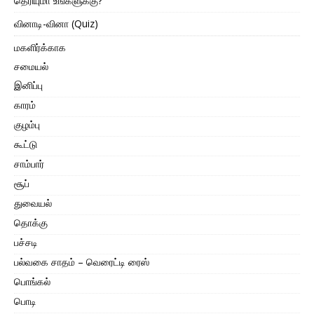
தெரியுமா உங்களுக்கு?
வினாடி-வினா (Quiz)
மகளிர்க்காக
சமையல்
இனிப்பு
காரம்
குழம்பு
கூட்டு
சாம்பார்
சூப்
துவையல்
தொக்கு
பச்சடி
பல்வகை சாதம் – வெரைட்டி ரைஸ்
பொங்கல்
பொடி