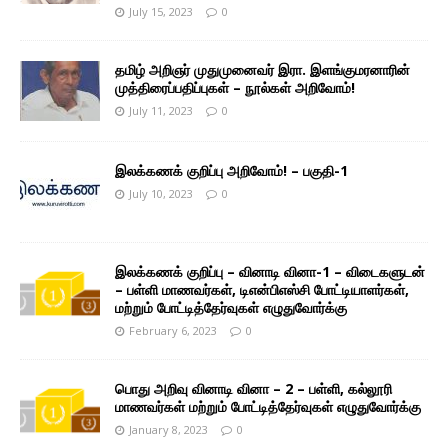
July 15, 2023
0
தமிழ் அறிஞர் முதுமுனைவர் இரா. இளங்குமரனாரின்
முத்திரைப்பதிப்புகள் – நூல்கள் அறிவோம்!
July 11, 2023
0
இலக்கணக் குறிப்பு அறிவோம்! – பகுதி-1
July 10, 2023
0
இலக்கணக் குறிப்பு – வினாடி வினா-1 – விடைகளுடன்
– பள்ளி மாணவர்கள், டிஎன்பிஎஸ்சி போட்டியாளர்கள்,
மற்றும் போட்டித்தேர்வுகள் எழுதுவோர்க்கு
February 6, 2023
0
பொது அறிவு வினாடி வினா – 2 – பள்ளி, கல்லூரி
மாணவர்கள் மற்றும் போட்டித்தேர்வுகள் எழுதுவோர்க்கு
January 8, 2023
0