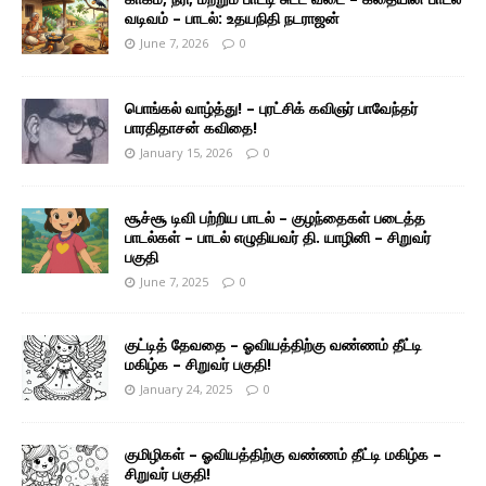
வடிவம் – பாடல்: உதயநிதி நடராஜன்
June 7, 2026
0
பொங்கல் வாழ்த்து! – புரட்சிக் கவிஞர் பாவேந்தர்
பாரதிதாசன் கவிதை!
January 15, 2026
0
சூச்சூ டிவி பற்றிய பாடல் – குழந்தைகள் படைத்த
பாடல்கள் – பாடல் எழுதியவர் தி. யாழினி – சிறுவர்
பகுதி
June 7, 2025
0
குட்டித் தேவதை – ஓவியத்திற்கு வண்ணம் தீட்டி
மகிழ்க – சிறுவர் பகுதி!
January 24, 2025
0
குமிழிகள் – ஓவியத்திற்கு வண்ணம் தீட்டி மகிழ்க –
சிறுவர் பகுதி!