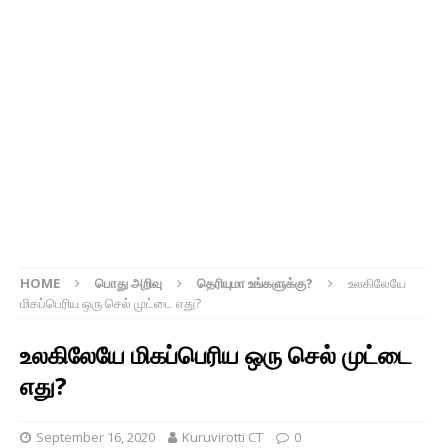
HOME
பொது அறிவு
தெரியுமா உங்களுக்கு?
உலகிலேயே
மிகப்பெரிய ஒரு செல் முட்டை எது?
உலகிலேயே மிகப்பெரிய ஒரு செல் முட்டை
எது?
September 16, 2020
Kuruvirotti CT
0