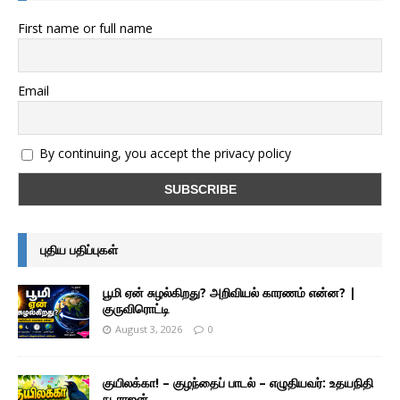
First name or full name
Email
By continuing, you accept the privacy policy
புதிய பதிப்புகள்
பூமி ஏன் சுழல்கிறது? அறிவியல் காரணம் என்ன? |
குருவிரொட்டி
August 3, 2026
0
குயிலக்கா! – குழந்தைப் பாடல் – எழுதியவர்: உதயநிதி
நடராஜன்