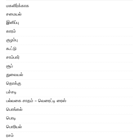
மகளிர்க்காக
சமையல்
இனிப்பு
காரம்
குழம்பு
கூட்டு
சாம்பார்
சூப்
துவையல்
தொக்கு
பச்சடி
பல்வகை சாதம் – வெரைட்டி ரைஸ்
பொங்கல்
பொடி
பொரியல்
ரசம்