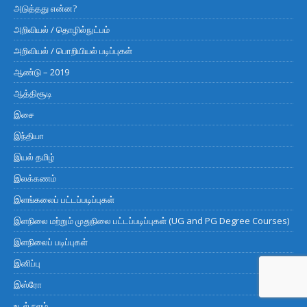
அடுத்தது என்ன?
அறிவியல் / தொழில்நுட்பம்
அறிவியல் / பொறியியல் படிப்புகள்
ஆண்டு – 2019
ஆத்திசூடி
இசை
இந்தியா
இயல் தமிழ்
இலக்கணம்
இளங்கலைப் பட்டப்படிப்புகள்
இளநிலை மற்றும் முதுநிலை பட்டப்படிப்புகள் (UG and PG Degree Courses)
இளநிலைப் படிப்புகள்
இனிப்பு
இஸ்ரோ
உடல் நலம்