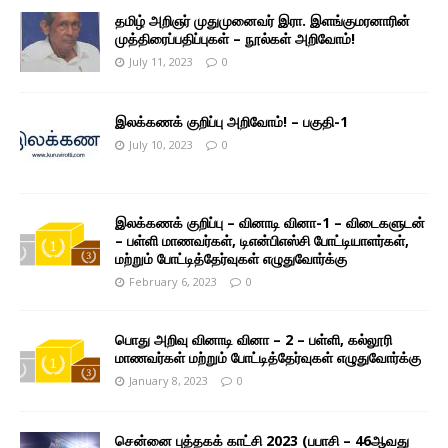
தமிழ் அறிஞர் முதுமுனைவர் இரா. இளங்குமரனாரின்
முத்திரைப்பதிப்புகள் – நூல்கள் அறிவோம்!
July 11, 2023
0
இலக்கணக் குறிப்பு அறிவோம்! – பகுதி-1
July 10, 2023
0
இலக்கணக் குறிப்பு – வினாடி வினா-1 – விடைகளுடன்
– பள்ளி மாணவர்கள், டிஎன்பிஎஸ்சி போட்டியாளர்கள்,
மற்றும் போட்டித்தேர்வுகள் எழுதுவோர்க்கு
February 6, 2023
0
பொது அறிவு வினாடி வினா – 2 – பள்ளி, கல்லூரி
மாணவர்கள் மற்றும் போட்டித்தேர்வுகள் எழுதுவோர்க்கு
January 8, 2023
0
சென்னை புத்தகக் காட்சி 2023 (பபாசி – 46ஆவது