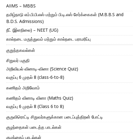
AIIMS – MBBS
தமிழ்நாடு எம்.பி.பி.எஸ் மற்றும் பி.டி.எஸ் சேர்க்கைகள் (M.B.B.S and
B.D.S. Admissions)
நீட் (இளநிலை) – NEET (UG)
கால்நடை மருத்துவம் மற்றும் கால்நடை பராமரிப்பு
குறுந்தகவல்கள்
சிறுவர் பகுதி
அறிவியல் வினாடி-வினா (Science Quiz)
வகுப்பு 6 முதல் 8 (class-6-to-8)
கணிதம் அறிவோம்
கணிதம் வினாடி வினா (Maths Quiz)
வகுப்பு 6 முதல் 8 (Class 6 to 8)
குருவிரொட்டி சிறுவர்களுக்கான படைப்புத்திறன் போட்டி
குழந்தைகள் படைத்த பாடல்கள்
குழந்தைப் பாடல்கள்