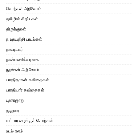
சொற்கள் அறிவோம்
தமிழின் சிறப்புகள்
திருக்குறள்
ந உதயநிதி பாடல்கள்
நாலடியார்
நான்மணிக்கடிகை
நூல்கள் அறிவோம்
பாரதிதாசன் கவிதைகள்
பாரதியார் கவிதைகள்
புறநானூறு
மூதுரை
வட்டார வழக்குச் சொற்கள்
உடல் நலம்