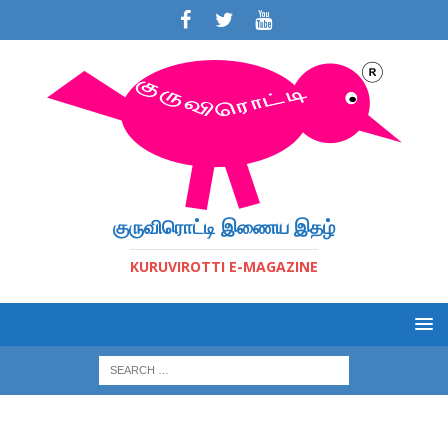
குருவிரொட்டி இணைய இதழ்
KURUVIROTTI E-MAGAZINE