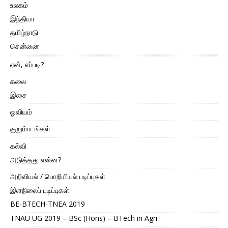
உலகம்
இந்தியா
தமிழ்நாடு
சென்னை
ஏன், எப்படி?
கலை
இசை
ஓவியம்
குறும்படங்கள்
கல்வி
அடுத்தது என்ன?
அறிவியல் / பொறியியல் படிப்புகள்
இளநிலைப் படிப்புகள்
BE-BTECH-TNEA 2019
TNAU UG 2019 – BSc (Hons) – BTech in Agri