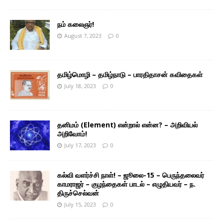
நம் கலைஞர்!
August 7, 2023
0
தமிழ்மொழி – தமிழ்நாடு – பாரதிதாசன் கவிதைகள்
July 18, 2023
0
தனிமம் (Element) என்றால் என்ன? – அறிவியல்
அறிவோம்!
July 17, 2023
0
கல்வி வளர்ச்சி நாள்! – ஜூலை-15 – பெருந்தலைவர்
காமராஜர் – குழந்தைகள் பாடல் – எழுதியவர் – ந.
திருச்செல்வன்
July 15, 2023
0