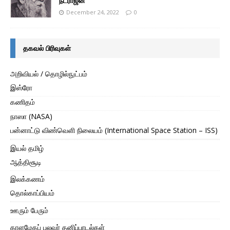
நடராஜன்
December 24, 2022
0
தகவல் பிரிவுகள்
அறிவியல் / தொழில்நுட்பம்
இஸ்ரோ
கணிதம்
நாஸா (NASA)
பன்னாட்டு விண்வெளி நிலையம் (International Space Station – ISS)
இயல் தமிழ்
ஆத்திசூடி
இலக்கணம்
தொல்காப்பியம்
ஊரும் பேரும்
காளமேகப் புலவர் தனிப்பாடல்கள்