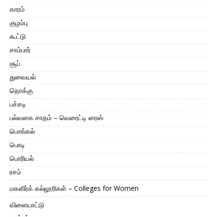
காரம்
குழம்பு
கூட்டு
சாம்பார்
சூப்
துவையல்
தொக்கு
பச்சடி
பல்வகை சாதம் – வெரைட்டி ரைஸ்
பொங்கல்
பொடி
பொரியல்
ரசம்
மகளிர்க் கல்லூரிகள் – Colleges for Women
விளையாட்டு