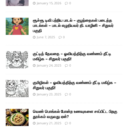
January 15, 2026
0
சூச்சூ டிவி பற்றிய பாடல் – குழந்தைகள் படைத்த
பாடல்கள் – பாடல் எழுதியவர் தி. யாழினி – சிறுவர்
பகுதி
June 7, 2025
0
குட்டித் தேவதை – ஓவியத்திற்கு வண்ணம் தீட்டி
மகிழ்க – சிறுவர் பகுதி!
January 24, 2025
0
குமிழிகள் – ஓவியத்திற்கு வண்ணம் தீட்டி மகிழ்க –
சிறுவர் பகுதி!
January 23, 2025
0
வெண் பொங்கல் போன்ற உணவுகளை சாப்பிட்ட பிறகு
தூக்கம் வருவது ஏன்?
January 21, 2025
0