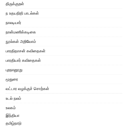
திருக்குறள்
ந உதயநிதி பாடல்கள்
நாலடியார்
நான்மணிக்கடிகை
நூல்கள் அறிவோம்
பாரதிதாசன் கவிதைகள்
பாரதியார் கவிதைகள்
புறநானூறு
மூதுரை
வட்டார வழக்குச் சொற்கள்
உடல் நலம்
உலகம்
இந்தியா
தமிழ்நாடு