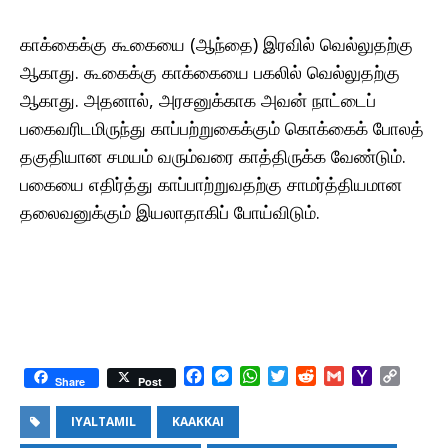
காக்கைக்கு கூகையை (ஆந்தை) இரவில் வெல்லுதற்கு
ஆகாது. கூகைக்கு காக்கையை பகலில் வெல்லுதற்கு
ஆகாது. அதனால், அரசனுக்காக அவன் நாட்டைப்
பகைவரிடமிருந்து காப்பற்றுகைக்கும் கொக்கைக் போலத்
தகுதியான சமயம் வரும்வரை காத்திருக்க வேண்டும்.
பகையை எதிர்த்து காப்பாற்றுவதற்கு சாமர்த்தியமான
தலைவனுக்கும் இயலாதாகிப் போய்விடும்.
F
M
W
T
R
G
Y
C
Share
Post
a
e
h
w
e
m
a
o
c
s
a
i
d
a
h
p
IYALTAMIL
KAAKKAI
e
s
t
t
d
i
o
y