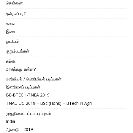
சென்னை
ஏன், எப்படி?
கலை
இசை
ஓவியம்
குறும்படங்கள்
கல்வி
அடுத்தது என்ன?
அறிவியல் / பொறியியல் படிப்புகள்
இளநிலைப் படிப்புகள்
BE-BTECH-TNEA 2019
TNAU UG 2019 – BSc (Hons) – BTech in Agri
முதுநிலைப் பட்டப் படிப்புகள்
India
ஆண்டு – 2019