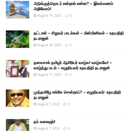
அடுக்குத்தொடர் என்றால் என்ன? – இலக்கணம்
அறிவோம்!
August 19, 2023
0
தட்டான் – சிறுவர் பாடல்கள் – மின்மினிகள் – உதயநிதி
நடராஜன்
August 18, 2023
0
தகைசால் தமிழர் ஆசிரியர் வாழ்க! வாழ்கவே! –
வாழ்த்து மடல் – எழுதியவர் உதயநிதி நடராஜன்
August 17, 2023
0
முத்தமிழே எங்கே சென்றாய்? – எழுதியவர்: உதயநிதி
நடராஜன்
August 7, 2023
0
நம் கலைஞர்!
August 7, 2023
0