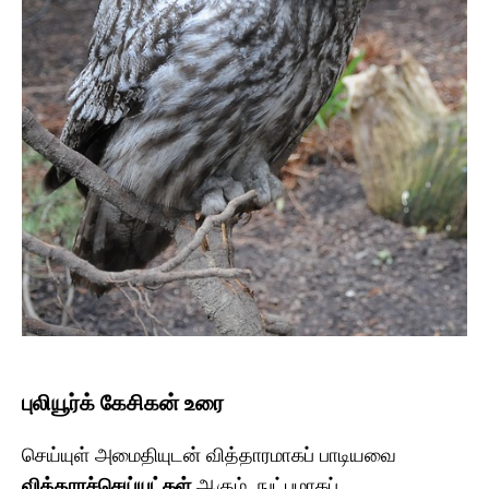
புலியூர்க் கேசிகன் உரை
செய்யுள் அமைதியுடன் வித்தாரமாகப் பாடியவை
வித்தாரச்செய்யுட்கள்
ஆகும். நுட்பமாகப்