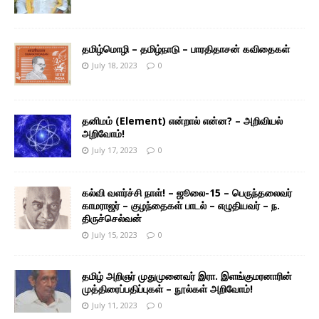
தமிழ்மொழி – தமிழ்நாடு – பாரதிதாசன் கவிதைகள்
July 18, 2023
0
தனிமம் (Element) என்றால் என்ன? – அறிவியல்
அறிவோம்!
July 17, 2023
0
கல்வி வளர்ச்சி நாள்! – ஜூலை-15 – பெருந்தலைவர்
காமராஜர் – குழந்தைகள் பாடல் – எழுதியவர் – ந.
திருச்செல்வன்
July 15, 2023
0
தமிழ் அறிஞர் முதுமுனைவர் இரா. இளங்குமரனாரின்
முத்திரைப்பதிப்புகள் – நூல்கள் அறிவோம்!
July 11, 2023
0