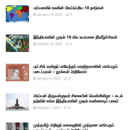
பரப்பளவில் உலகின் மிகப்பெரிய 10 நாடுகள்
January 15, 2025
0
இந்தியாவின் முதல் 10 மிக உயரமான நீர்வீழ்ச்சிகள்
January 14, 2025
0
புரட்சிக் கவிஞர் பாவேந்தர் பாரதிதாசனின் மாபெரும்
படைப்புகள் – நூல்கள் அறிவோம்
January 4, 2025
0
அய்யன் திருவள்ளுவர் சிலையின் வெள்ளிவிழா – கடல்
நடுவில் உள்ள இந்தியாவின் முதல் கண்ணாடிப் பாலம்
January 1, 2025
0
முத்தமிழ் அறிஞர் கலைஞரின் முத்தான மாபெரும்