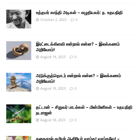
உத்தமர் காந்தி அடிகள் – எழுதியவர்: ந. உதயநிதி
October 2, 2023
0
இரட்டைக்கிளவி என்றால் என்ன? – இலக்கணம்
அறிவோம்!
August 19, 2023
0
அடுக்குத்தொடர் என்றால் என்ன? – இலக்கணம்
அறிவோம்!
August 19, 2023
0
தட்டான் – சிறுவர் பாடல்கள் – மின்மினிகள் – உதயநிதி
நடராஜன்
August 18, 2023
0
தகைசால் தமிழர் ஆசிரியர் வாழ்க! வாழ்கவே! –