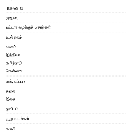
புறநானூறு
மூதுரை
வட்டார வழக்குச் சொற்கள்
உடல் நலம்
உலகம்
இந்தியா
தமிழ்நாடு
சென்னை
ஏன், எப்படி?
கலை
இசை
ஓவியம்
குறும்படங்கள்
கல்வி