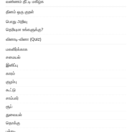
வண்ணம் தீட்டி மகிழ்க
தினம் ஒரு குறள்
பொது அறிவு
தெரியுமா உங்களுக்கு?
வினாடி-வினா (Quiz)
மகளிர்க்காக
சமையல்
இனிப்பு
காரம்
குழம்பு
கூட்டு
சாம்பார்
சூப்
துவையல்
தொக்கு
பச்சடி