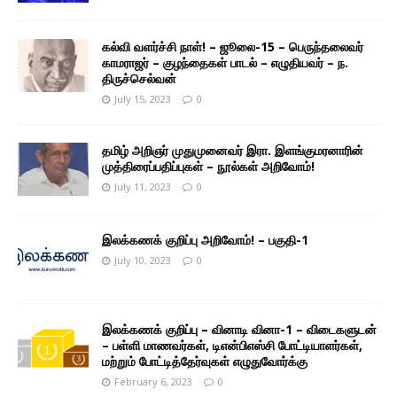
கல்வி வளர்ச்சி நாள்! – ஜூலை-15 – பெருந்தலைவர்
காமராஜர் – குழந்தைகள் பாடல் – எழுதியவர் – ந.
திருச்செல்வன்
July 15, 2023
0
தமிழ் அறிஞர் முதுமுனைவர் இரா. இளங்குமரனாரின்
முத்திரைப்பதிப்புகள் – நூல்கள் அறிவோம்!
July 11, 2023
0
இலக்கணக் குறிப்பு அறிவோம்! – பகுதி-1
July 10, 2023
0
இலக்கணக் குறிப்பு – வினாடி வினா-1 – விடைகளுடன்
– பள்ளி மாணவர்கள், டிஎன்பிஎஸ்சி போட்டியாளர்கள்,
மற்றும் போட்டித்தேர்வுகள் எழுதுவோர்க்கு
February 6, 2023
0