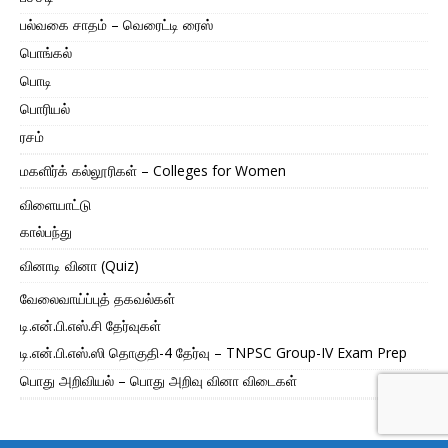
பல்வகை சாதம் – வெரைட்டி ரைஸ்
பொங்கல்
பொடி
பொரியல்
ரசம்
மகளிர்க் கல்லூரிகள் – Colleges for Women
விளையாட்டு
கால்பந்து
வினாடி வினா (Quiz)
வேலைவாய்ப்புத் தகவல்கள்
டி.என்.பி.எஸ்.சி தேர்வுகள்
டி.என்.பி.எஸ்.ஸி தொகுதி-4 தேர்வு – TNPSC Group-IV Exam Prep
பொது அறிவியல் – பொது அறிவு வினா விடைகள்