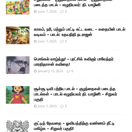
படைத்த பாடல் – எழுதியவர்: தி. யாழினி
June 7, 2026
0
காகம், நரி, மற்றும் பாட்டி சுட்ட வடை – கதையின் பாடல்
வடிவம் – பாடல்: உதயநிதி நடராஜன்
June 7, 2026
0
பொங்கல் வாழ்த்து! – புரட்சிக் கவிஞர் பாவேந்தர்
பாரதிதாசன் கவிதை!
January 15, 2026
0
சூச்சூ டிவி பற்றிய பாடல் – குழந்தைகள் படைத்த
பாடல்கள் – பாடல் எழுதியவர் தி. யாழினி – சிறுவர்
பகுதி
June 7, 2025
0
குட்டித் தேவதை – ஓவியத்திற்கு வண்ணம் தீட்டி
மகிழ்க – சிறுவர் பகுதி!