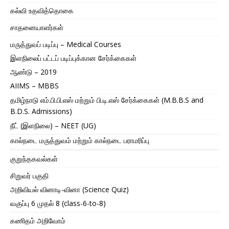
கல்வி உதவித்தொகை
சாதனையாளர்கள்
மருத்துவப் படிப்பு – Medical Courses
இளநிலைப் பட்டப் படிப்புக்கான சேர்க்கைகள்
ஆண்டு – 2019
AIIMS – MBBS
தமிழ்நாடு எம்.பி.பி.எஸ் மற்றும் பி.டி.எஸ் சேர்க்கைகள் (M.B.B.S and
B.D.S. Admissions)
நீட் (இளநிலை) – NEET (UG)
கால்நடை மருத்துவம் மற்றும் கால்நடை பராமரிப்பு
குறுந்தகவல்கள்
சிறுவர் பகுதி
அறிவியல் வினாடி-வினா (Science Quiz)
வகுப்பு 6 முதல் 8 (class-6-to-8)
கணிதம் அறிவோம்