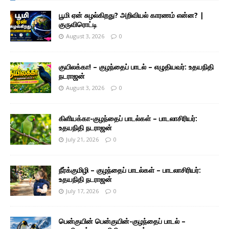
பூமி ஏன் சுழல்கிறது? அறிவியல் காரணம் என்ன? |
குருவிரொட்டி
August 3, 2026
0
குயிலக்கா! – குழந்தைப் பாடல் – எழுதியவர்: உதயநிதி
நடராஜன்
August 3, 2026
0
கிளியக்கா-குழந்தைப் பாடல்கள் – பாடலாசிரியர்:
உதயநிதி நடராஜன்
July 21, 2026
0
நீர்க்குமிழி – குழந்தைப் பாடல்கள் – பாடலாசிரியர்:
உதயநிதி நடராஜன்
July 17, 2026
0
பென்குயின் பென்குயின்-குழந்தைப் பாடல் –