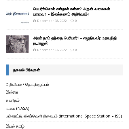
பெயர்ச்சொல் என்றால் என்ன? அதன் வகைகள்
யாவை? – இலக்கணம் அறிவோம்!
December 28, 2022
0
அவர் தாம் தந்தை பெரியார்! – எழுதியவர்: உதயநிதி
நடராஜன்
December 24, 2022
0
தகவல் பிரிவுகள்
அறிவியல் / தொழில்நுட்பம்
இஸ்ரோ
கணிதம்
நாஸா (NASA)
பன்னாட்டு விண்வெளி நிலையம் (International Space Station – ISS)
இயல் தமிழ்