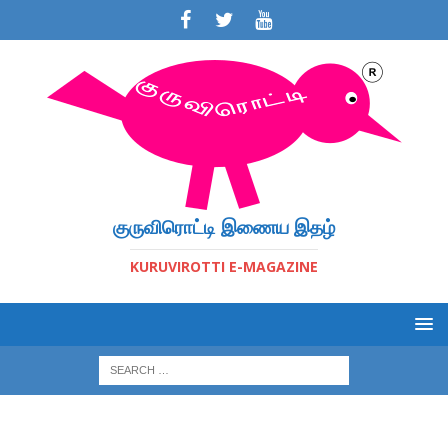
குருவிரொட்டி இணைய இதழ்
KURUVIROTTI E-MAGAZINE