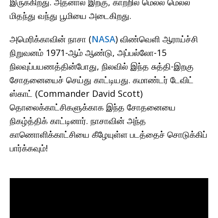
இருக்கிறது. அதனால் இறகு, காற்றில் மெல்ல மெல்ல
மிதந்து வந்து பூமியை அடைகிறது.
அமெரிக்காவின் நாசா (
NASA
) விண்வெளி ஆராய்ச்சி
நிறுவனம் 1971-ஆம் ஆண்டு, அப்பல்லோ-15
நிலவுப்பயணத்தின்போது, நிலவில் இந்த சுத்தி-இறகு
சோதனையைச் செய்து காட்டியது. கமாண்டர் டேவிட்
ஸ்காட் (Commander David Scott)
தொலைக்காட்சிகளுக்காக இந்த சோதனையை
நிகழ்த்திக் காட்டினார். நாசாவின் அந்த
காணொளிக்காட்சியை கீழேயுள்ள படத்தைச் சொடுக்கிப்
பார்க்கவும்!