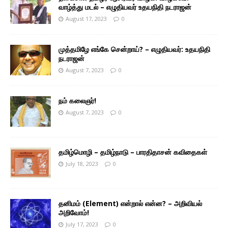
வாழ்த்து மடல் – எழுதியவர் உதயநிதி நடராஜன்
August 17, 2023
0
முத்தமிழே எங்கே சென்றாய்? – எழுதியவர்: உதயநிதி
நடராஜன்
August 7, 2023
0
நம் கலைஞர்!
August 7, 2023
0
தமிழ்மொழி – தமிழ்நாடு – பாரதிதாசன் கவிதைகள்
July 18, 2023
0
தனிமம் (Element) என்றால் என்ன? – அறிவியல்
அறிவோம்!
July 17, 2023
0