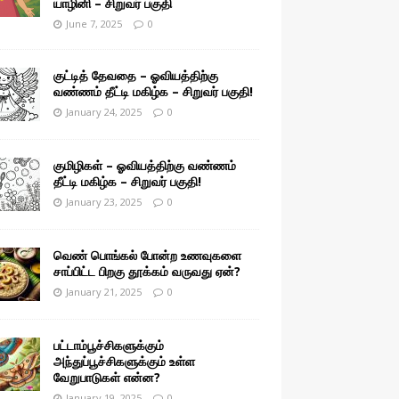
யாழினி – சிறுவர் பகுதி
June 7, 2025
0
குட்டித் தேவதை – ஓவியத்திற்கு
வண்ணம் தீட்டி மகிழ்க – சிறுவர் பகுதி!
January 24, 2025
0
குமிழிகள் – ஓவியத்திற்கு வண்ணம்
தீட்டி மகிழ்க – சிறுவர் பகுதி!
January 23, 2025
0
வெண் பொங்கல் போன்ற உணவுகளை
சாப்பிட்ட பிறகு தூக்கம் வருவது ஏன்?
January 21, 2025
0
பட்டாம்பூச்சிகளுக்கும்
அந்துப்பூச்சிகளுக்கும் உள்ள
வேறுபாடுகள் என்ன?
January 19, 2025
0