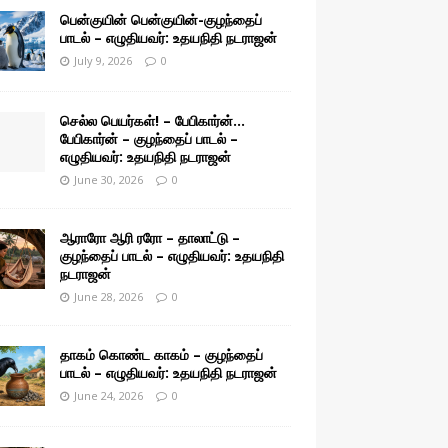
பென்குயின் பென்குயின்-குழந்தைப்
பாடல் – எழுதியவர்: உதயநிதி நடராஜன்
July 9, 2026
0
செல்ல பெயர்கள்! – பேபிகார்ன்…
பேபிகார்ன் – குழந்தைப் பாடல் –
எழுதியவர்: உதயநிதி நடராஜன்
June 30, 2026
0
ஆராரோ ஆரி ரரோ – தாலாட்டு –
குழந்தைப் பாடல் – எழுதியவர்: உதயநிதி
நடராஜன்
June 28, 2026
0
தாகம் கொண்ட காகம் – குழந்தைப்
பாடல் – எழுதியவர்: உதயநிதி நடராஜன்
June 24, 2026
0