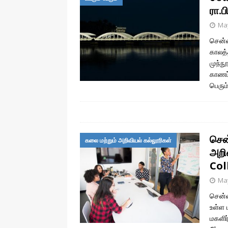
ரா.ப
May
சென்ன
காலத்
முந்ந
காணப்
பெரும
சென
கலை மற்றும் அறிவியல் கல்லூரிகள்
அறி
Col
May
சென்ன
உள்ள 
மகளிர்