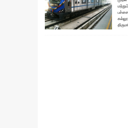
மற்று
பச்சை
கல்லூ
திருமங