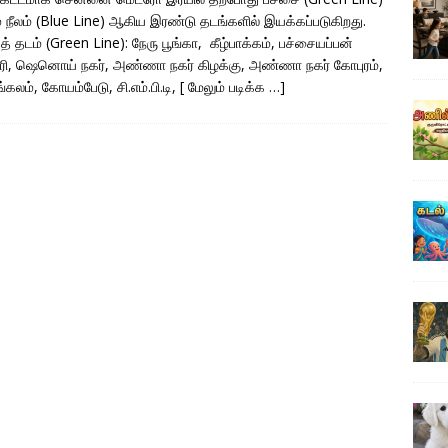
ம் நீலம் (Blue Line) ஆகிய இரண்டு தடங்களில் இயக்கப்படுகிறது.
த் தடம் (Green Line): நேரு பூங்கா, கீழ்பாக்கம், பச்சையப்பன்
ரி, ஷெனொய் நகர், அண்ணா நகர் கிழக்கு, அண்ணா நகர் கோபுரம்,
்கலம், கோயம்பேடு, சி.எம்.பி.டி,
[ மேலும் படிக்க …]