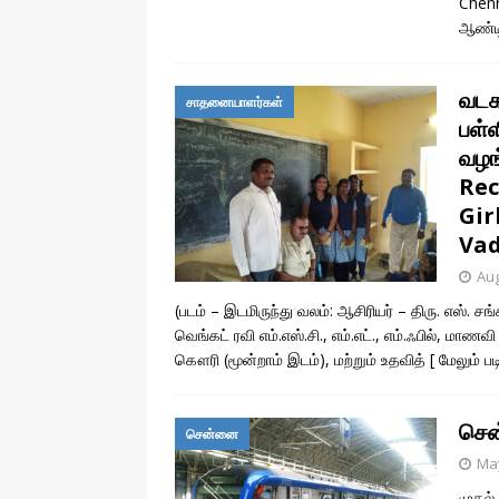
Chenn
ஆண்டி
வடக
சாதனையாளர்கள்
பள்
வழங
Rec
Gir
Vad
Aug
(படம் – இடமிருந்து வலம்: ஆசிரியர் – திரு. எஸ். சங்
வெங்கட் ரவி எம்.எஸ்.சி., எம்.எட்., எம்.ஃபில், மாண
கௌரி (மூன்றாம் இடம்), மற்றும் உதவித்
[ மேலும் ப
சென
சென்னை
May
முதல்