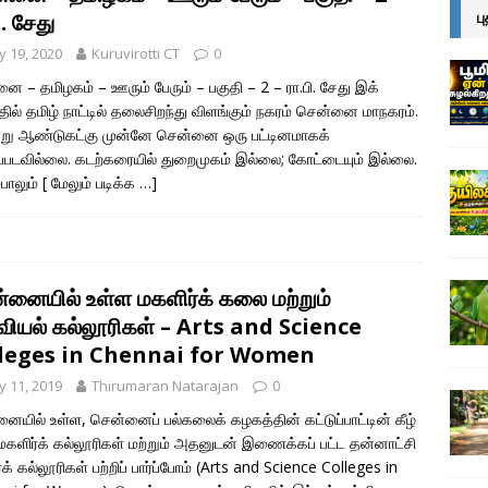
ப
ி. சேது
 19, 2020
Kuruvirotti CT
0
ை – தமிழகம் – ஊரும் பேரும் – பகுதி – 2 – ரா.பி. சேது இக்
தில் தமிழ் நாட்டில் தலைசிறந்து விளங்கும் நகரம் சென்னை மாநகரம்.
ூறு ஆண்டுகட்கு முன்னே சென்னை ஒரு பட்டினமாகக்
படவில்லை. கடற்கரையில் துறைமுகம் இல்லை; கோட்டையும் இல்லை.
்பாலும்
[ மேலும் படிக்க …]
்னையில் உள்ள மகளிர்க் கலை மற்றும்
வியல் கல்லூரிகள் – Arts and Science
leges in Chennai for Women
 11, 2019
Thirumaran Natarajan
0
ையில் உள்ள, சென்னைப் பல்கலைக் கழகத்தின் கட்டுப்பாட்டின் கீழ்
மகளிர்க் கல்லூரிகள் மற்றும் அதனுடன் இணைக்கப் பட்ட தன்னாட்சி
க் கல்லூரிகள் பற்றிப் பார்ப்போம் (Arts and Science Colleges in