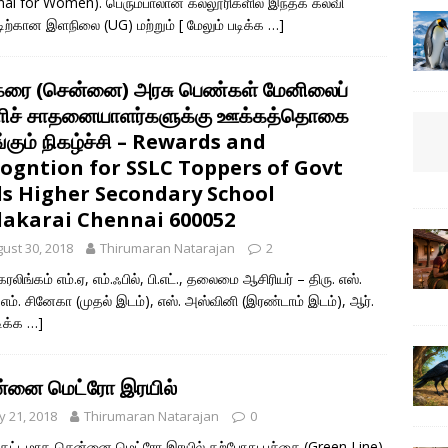
ai for Women). பெரும்பாலான கல்லூரிகளில் இந்தக் கல்வி
ற்கான இளநிலை (UG) மற்றும்
[ மேலும் படிக்க …]
ரை (சென்னை) அரசு பெண்கள் மேனிலைப்
ளிச் சாதனையாளர்களுக்கு ஊக்கத்தொகை
்கும் நிகழ்ச்சி – Rewards and
ogntion for SSLC Toppers of Govt
ls Higher Secondary School
akarai Chennai 600052
ust 30, 2018
Thirumaran Natarajan
2
கரலிங்கம் எம்.ஏ, எம்.ஃபில், பி.எட்., தலைமை ஆசிரியர் – திரு. எஸ்.
வி எம். சினேகா (முதல் இடம்), எஸ். அஸ்வினி (இரண்டாம் இடம்), ஆர்.
டிக்க …]
்னை மெட்ரோ இரயில்
 21, 2018
Thirumaran Natarajan
0
 கட்டமாக சென்னை மெட்ரோ இரயில் தற்போது பச்சை (Green Line)