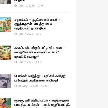
June 10, 2026
0
சதுரங்கம் – குழந்தைகள் பாடல் –
குழந்தைகள் படைத்த பாடல் –
எழுதியவர்: தி. யாழினி
June 7, 2026
0
காகம், நரி, மற்றும் பாட்டி சுட்ட வடை –
கதையின் பாடல் வடிவம் – பாடல்:
உதயநிதி நடராஜன்
June 7, 2026
0
பொங்கல் வாழ்த்து! – புரட்சிக் கவிஞர்
பாவேந்தர் பாரதிதாசன் கவிதை!
January 15, 2026
0
சூச்சூ டிவி பற்றிய பாடல் – குழந்தைகள்
படைத்த பாடல்கள் – பாடல் எழுதியவர் தி.