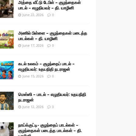
அத்தை வீட்டு டேபிள் – குழந்தைகள்
பாடல் – எழுதியவர் – தி. யாழினி
June 22, 2026
0
அணில் பிள்ளை – குழந்தைகள் படைத்த
பாடல்கள் – தி. யாழினி
June 17, 2026
0
கடல் உலகம் – குழந்தைப் பாடல் –
எழுதியவர்: உதயநிதி நடராஜன்
June 15, 2026
0
மெஸ்ஸி – பாடல் – எழுதியவர்: உதயநிதி
நடராஜன்
June 12, 2026
0
நாய்க்குட்டி- குழந்தைப் பாடல்கள் –
குழந்தைகள் படைத்த பாடல்கள் – தி.
யாழினி