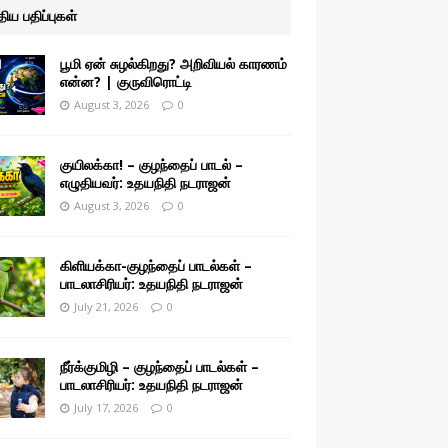
ுதிய பதிப்புகள்
பூமி ஏன் சுழல்கிறது? அறிவியல் காரணம்
என்ன? | குருவிரொட்டி
August 3, 2026
0
குயிலக்கா! – குழந்தைப் பாடல் –
எழுதியவர்: உதயநிதி நடராஜன்
August 3, 2026
0
கிளியக்கா-குழந்தைப் பாடல்கள் –
பாடலாசிரியர்: உதயநிதி நடராஜன்
July 21, 2026
0
நீர்க்குமிழி – குழந்தைப் பாடல்கள் –
பாடலாசிரியர்: உதயநிதி நடராஜன்
July 17, 2026
0