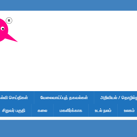
கல்வி செய்திகள்
வேலைவாய்ப்புத் தகவல்கள்
அறிவியல் / தொழில்நு
சிறுவர் பகுதி
கலை
மகளிர்க்காக
உடல் நலம்
உலகம்