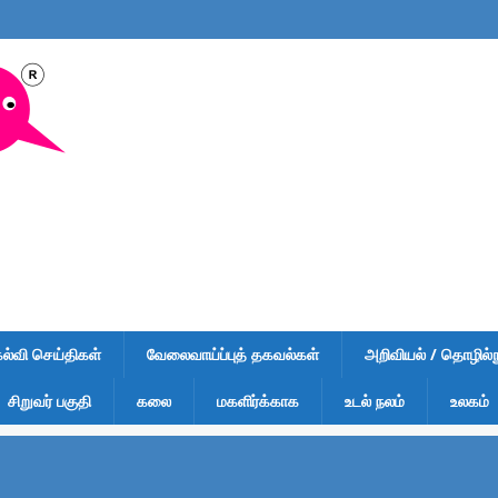
கல்வி செய்திகள்
வேலைவாய்ப்புத் தகவல்கள்
அறிவியல் / தொழில்நு
சிறுவர் பகுதி
கலை
மகளிர்க்காக
உடல் நலம்
உலகம்