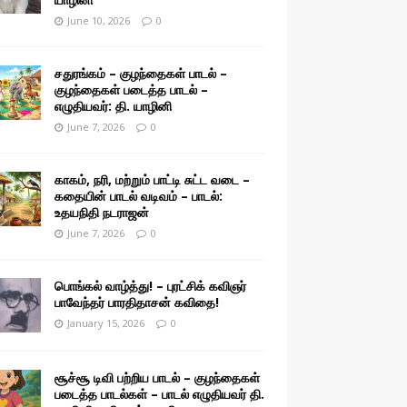
June 10, 2026
0
சதுரங்கம் – குழந்தைகள் பாடல் –
குழந்தைகள் படைத்த பாடல் –
எழுதியவர்: தி. யாழினி
June 7, 2026
0
காகம், நரி, மற்றும் பாட்டி சுட்ட வடை –
கதையின் பாடல் வடிவம் – பாடல்:
உதயநிதி நடராஜன்
June 7, 2026
0
பொங்கல் வாழ்த்து! – புரட்சிக் கவிஞர்
பாவேந்தர் பாரதிதாசன் கவிதை!
January 15, 2026
0
சூச்சூ டிவி பற்றிய பாடல் – குழந்தைகள்
படைத்த பாடல்கள் – பாடல் எழுதியவர் தி.