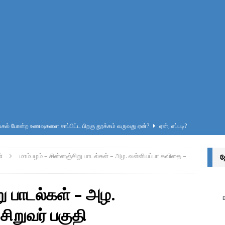
ல் போன்ற உணவுகளை சாப்பிட்ட பிறகு தூக்கம் வருவது ஏன்?
ஏன், எப்படி?
ுறிப்பு – வினாடி வினா-1 – விடைகளுடன் – பள்ளி மாணவர்கள், டிஎன்பிஎஸ்சி
்
மாம்பழம் – சின்னஞ்சிறு பாடல்கள் – அழ. வள்ளியப்பா கவிதை –
த
ர்வுகள் எழுதுவோர்க்கு
இலக்கணம்
ுத் தீனி பொட்டலங்களில் அடைக்கப்பட்டிருக்கும் வாயு எது? ஏன்?
அறிவியல்
று பாடல்கள் – அழ.
ிறுவர் பகுதி
்சொல் என்றால் என்ன? அதன் வகைகள் யாவை? – இலக்கணம் அறிவோம்!