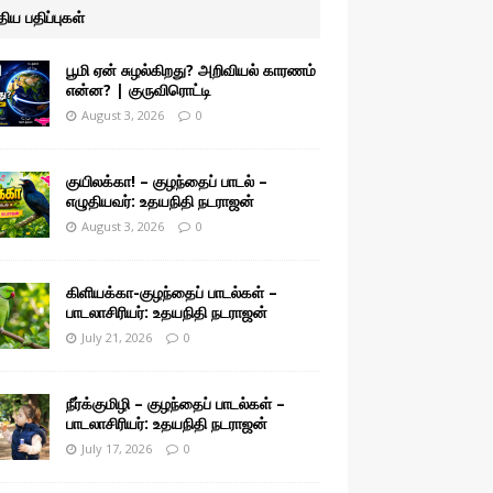
ுதிய பதிப்புகள்
பூமி ஏன் சுழல்கிறது? அறிவியல் காரணம்
என்ன? | குருவிரொட்டி
August 3, 2026
0
குயிலக்கா! – குழந்தைப் பாடல் –
எழுதியவர்: உதயநிதி நடராஜன்
August 3, 2026
0
கிளியக்கா-குழந்தைப் பாடல்கள் –
பாடலாசிரியர்: உதயநிதி நடராஜன்
July 21, 2026
0
நீர்க்குமிழி – குழந்தைப் பாடல்கள் –
பாடலாசிரியர்: உதயநிதி நடராஜன்
July 17, 2026
0