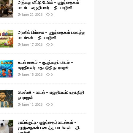
அத்தை வீட்டு டேபிள் – குழந்தைகள்
பாடல் – எழுதியவர் – தி. யாழினி
June 22, 2026
0
அணில் பிள்ளை – குழந்தைகள் படைத்த
பாடல்கள் – தி. யாழினி
June 17, 2026
0
கடல் உலகம் – குழந்தைப் பாடல் –
எழுதியவர்: உதயநிதி நடராஜன்
June 15, 2026
0
மெஸ்ஸி – பாடல் – எழுதியவர்: உதயநிதி
நடராஜன்
June 12, 2026
0
நாய்க்குட்டி- குழந்தைப் பாடல்கள் –
குழந்தைகள் படைத்த பாடல்கள் – தி.
யாழினி