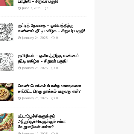
யாழினி – சிறுவர் பகுதி
June 7, 2025
0
குட்டித் தேவதை – ஓவியத்திற்கு
வண்ணம் தீட்டி மகிழ்க – சிறுவர் பகுதி!
January 24, 2025
0
குமிழிகள் – ஓவியத்திற்கு வண்ணம்
தீட்டி மகிழ்க – சிறுவர் பகுதி!
January 23, 2025
0
வெண் பொங்கல் போன்ற உணவுகளை
சாப்பிட்ட பிறகு தூக்கம் வருவது ஏன்?
January 21, 2025
0
பட்டாம்பூச்சிகளுக்கும்
அந்துப்பூச்சிகளுக்கும் உள்ள
வேறுபாடுகள் என்ன?
January 19, 2025
0