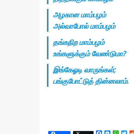
அழகான மாம்பழம்
அல்வாபோல் மாம்பழம்
தங்கநிற மாம்பழம்
உங்களுக்கும் வேண்டுமா?
இங்கேஓடி வாருங்கள்;
பங்குபோட்டுத் தின்னலாம்.
F
M
W
T