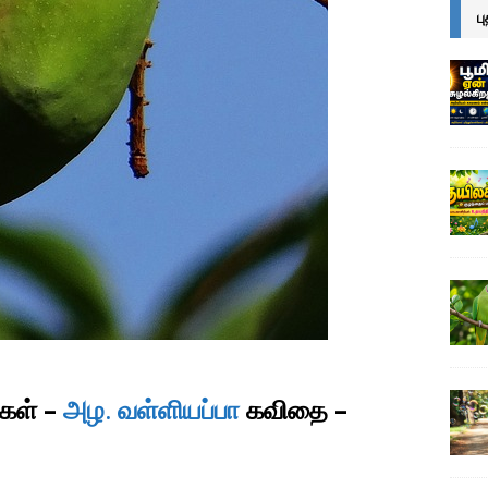
ப
்கள் –
அழ. வள்ளியப்பா
கவிதை –