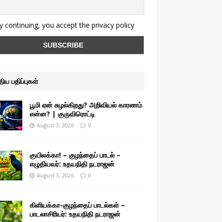
 continuing, you accept the privacy policy
ுதிய பதிப்புகள்
பூமி ஏன் சுழல்கிறது? அறிவியல் காரணம்
என்ன? | குருவிரொட்டி
August 3, 2026
0
குயிலக்கா! – குழந்தைப் பாடல் –
எழுதியவர்: உதயநிதி நடராஜன்
August 3, 2026
0
கிளியக்கா-குழந்தைப் பாடல்கள் –
பாடலாசிரியர்: உதயநிதி நடராஜன்