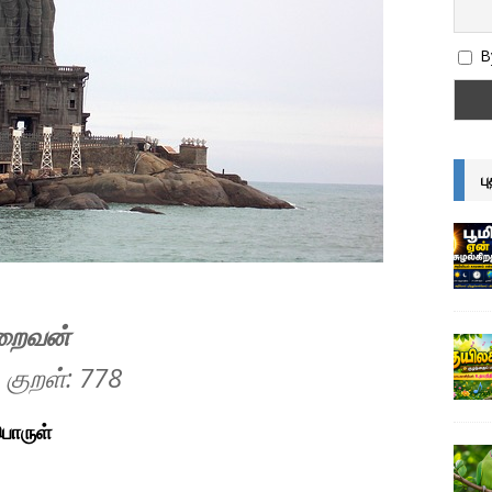
By
ப
இறைவன்
 குறள்: 778
பொருள்