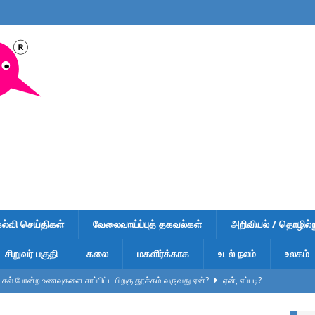
கல்வி செய்திகள்
வேலைவாய்ப்புத் தகவல்கள்
அறிவியல் / தொழில்நு
சிறுவர் பகுதி
கலை
மகளிர்க்காக
உடல் நலம்
உலகம்
ல் போன்ற உணவுகளை சாப்பிட்ட பிறகு தூக்கம் வருவது ஏன்?
ஏன், எப்படி?
ுறிப்பு – வினாடி வினா-1 – விடைகளுடன் – பள்ளி மாணவர்கள், டிஎன்பிஎஸ்சி