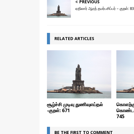
PREVIOUS
ஏதிலார் ஆரத் தமர்பசிப்பர் – குறள்: 8
RELATED ARTICLES
சூழ்ச்சி முடிவு துணிவுஎய்தல்
கொளற்க
-குறள்: 671
கொண்டகூ
745
BE THE FIRST TO COMMENT