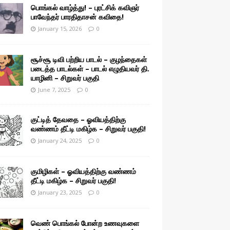
பொங்கல் வாழ்த்து! – புரட்சிக் கவிஞர்
பாவேந்தர் பாரதிதாசன் கவிதை!
January 15, 2026
0
சூச்சூ டிவி பற்றிய பாடல் – குழந்தைகள்
படைத்த பாடல்கள் – பாடல் எழுதியவர் தி.
யாழினி – சிறுவர் பகுதி
June 7, 2025
0
குட்டித் தேவதை – ஓவியத்திற்கு
வண்ணம் தீட்டி மகிழ்க – சிறுவர் பகுதி!
January 24, 2025
0
குமிழிகள் – ஓவியத்திற்கு வண்ணம்
தீட்டி மகிழ்க – சிறுவர் பகுதி!
January 23, 2025
0
வெண் பொங்கல் போன்ற உணவுகளை