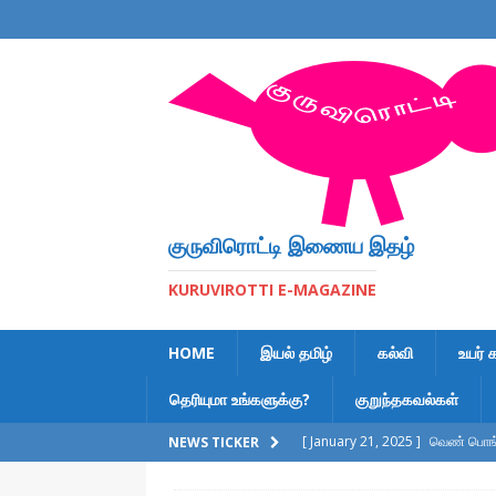
குருவிரொட்டி இணைய இதழ்
KURUVIROTTI E-MAGAZINE
HOME
இயல் தமிழ்
கல்வி
உயர் 
தெரியுமா உங்களுக்கு?
குறுந்தகவல்கள்
[ January 21, 2025 ]
வெண் பொங்க
NEWS TICKER
[ February 6, 2023 ]
இலக்கணக் க