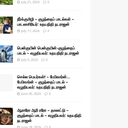
July 21, 2026
0
நீர்க்குமிழி – குழந்தைப் பாடல்கள் –
பாடலாசிரியர்: உதயநிதி நடராஜன்
July 17, 2026
0
பென்குயின் பென்குயின்-குழந்தைப்
பாடல் – எழுதியவர்: உதயநிதி நடராஜன்
July 9, 2026
0
செல்ல பெயர்கள்! – பேபிகார்ன்…
பேபிகார்ன் – குழந்தைப் பாடல் –
எழுதியவர்: உதயநிதி நடராஜன்
June 30, 2026
0
ஆராரோ ஆரி ரரோ – தாலாட்டு –
குழந்தைப் பாடல் – எழுதியவர்: உதயநிதி
நடராஜன்
June 28, 2026
0