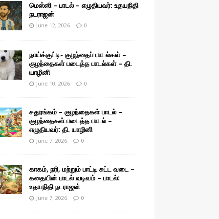
மெஸ்ஸி – பாடல் – எழுதியவர்: உதயநிதி
நடராஜன்
June 12, 2026
0
நாய்க்குட்டி- குழந்தைப் பாடல்கள் –
குழந்தைகள் படைத்த பாடல்கள் – தி.
யாழினி
June 10, 2026
0
சதுரங்கம் – குழந்தைகள் பாடல் –
குழந்தைகள் படைத்த பாடல் –
எழுதியவர்: தி. யாழினி
June 7, 2026
0
காகம், நரி, மற்றும் பாட்டி சுட்ட வடை –
கதையின் பாடல் வடிவம் – பாடல்:
உதயநிதி நடராஜன்
June 7, 2026
0