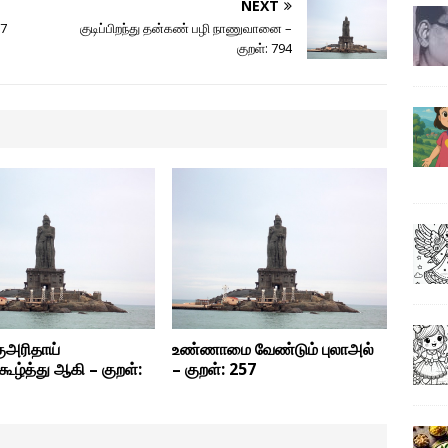
NEXT
37
குடிப்பிறந்து தன்கண் பழி நாணுவானை –
குறள்: 794
ுஅரிதாய்
உண்ணாமை வேண்டும் புலாஅல்
ழ்த்து ஆகி – குறள்:
– குறள்: 257