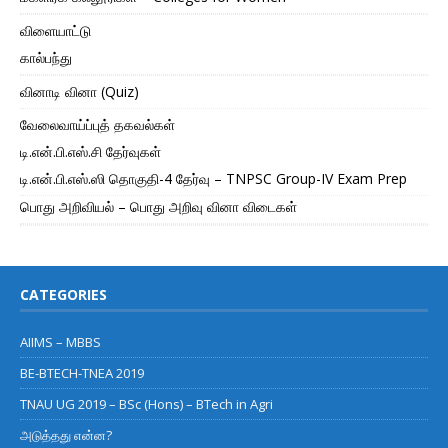
விளையாட்டு
கால்பந்து
வினாடி வினா (Quiz)
வேலைவாய்ப்புத் தகவல்கள்
டி.என்.பி.எஸ்.சி தேர்வுகள்
டி.என்.பி.எஸ்.ஸி தொகுதி-4 தேர்வு – TNPSC Group-IV Exam Prep
பொது அறிவியல் – பொது அறிவு வினா விடைகள்
CATEGORIES
AIIMS – MBBS
BE-BTECH-TNEA 2019
TNAU UG 2019 – BSc (Hons) – BTech in Agri
அடுத்தது என்ன?