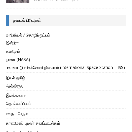
தகவல் பிரிவுகள்
அறிவியல் / தொழில்நுட்பம்
இஸ்ரோ
கணிதம்
நாஸா (NASA)
பன்னாட்டு விண்வெளி நிலையம் (International Space Station – ISS)
இயல் தமிழ்
ஆத்திசூடி
இலக்கணம்
தொல்காப்பியம்
ஊரும் பேரும்
காளமேகப் புலவர் தனிப்பாடல்கள்