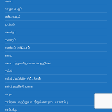
உலகம்
ஊரும் பேரும்
ஏன், எப்படி?
ஓவியம்
கணிதம்
கணிதம்
கணிதம் அறிவோம்
கலை
கலை மற்றும் அறிவியல் கல்லூரிகள்
கல்வி
கல்வி / பயிற்சித் திட்டங்கள்
கல்வி உதவித்தொகை
காரம்
கால்நடை மருத்துவம் மற்றும் கால்நடை பராமரிப்பு
கால்பந்து