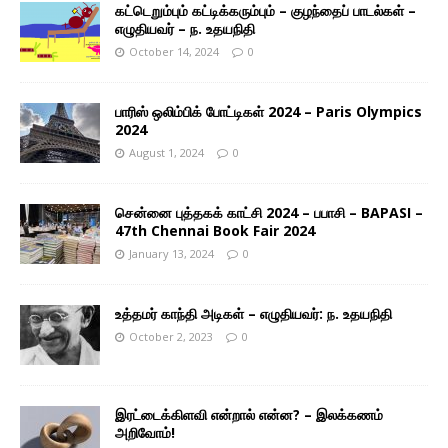
கட்டெறும்பும் கட்டிக்கரும்பும் – குழந்தைப் பாடல்கள் –
எழுதியவர் – ந. உதயநிதி
October 14, 2024
0
பாரிஸ் ஒலிம்பிக் போட்டிகள் 2024 – Paris Olympics
2024
August 1, 2024
0
சென்னை புத்தகக் காட்சி 2024 – பபாசி – BAPASI –
47th Chennai Book Fair 2024
January 13, 2024
0
உத்தமர் காந்தி அடிகள் – எழுதியவர்: ந. உதயநிதி
October 2, 2023
0
இரட்டைக்கிளவி என்றால் என்ன? – இலக்கணம்
அறிவோம்!