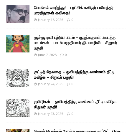
பொங்கல் வாழ்த்து! – புரட்சிக் கவிஞர் பாவேந்தர்
பாரதிதாசன் கவிதை!
January 15, 2026
0
சூச்சூ டிவி பற்றிய பாடல் – குழந்தைகள் படைத்த
பாடல்கள் – பாடல் எழுதியவர் தி. யாழினி – சிறுவர்
பகுதி
June 7, 2025
0
குட்டித் தேவதை – ஓவியத்திற்கு வண்ணம் தீட்டி
மகிழ்க – சிறுவர் பகுதி!
January 24, 2025
0
குமிழிகள் – ஓவியத்திற்கு வண்ணம் தீட்டி மகிழ்க –
சிறுவர் பகுதி!
January 23, 2025
0
வெண் பொங்கல் போன்ற உணவுகளை சாப்பிட்ட பிறகு