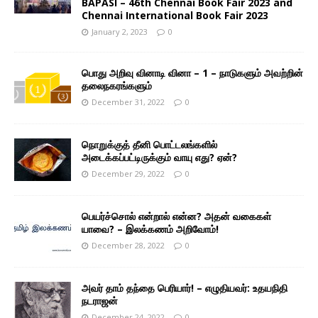
BAPASI – 46th Chennai Book Fair 2023 and
Chennai International Book Fair 2023
January 2, 2023
0
பொது அறிவு வினாடி வினா – 1 – நாடுகளும் அவற்றின்
தலைநகரங்களும்
December 31, 2022
0
நொறுக்குத் தீனி பொட்டலங்களில்
அடைக்கப்பட்டிருக்கும் வாயு எது? ஏன்?
December 29, 2022
0
பெயர்ச்சொல் என்றால் என்ன? அதன் வகைகள்
யாவை? – இலக்கணம் அறிவோம்!
December 28, 2022
0
அவர் தாம் தந்தை பெரியார்! – எழுதியவர்: உதயநிதி
நடராஜன்
December 24, 2022
0