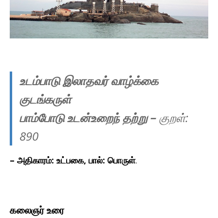
உடம்பாடு இலாதவர் வாழ்க்கை
குடங்கருள்
பாம்போடு உடன்உறைந் தற்று
–
குறள்:
890
– அதிகாரம்: உட்பகை, பால்: பொருள்
.
கலைஞர் உரை