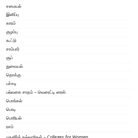
சமையல்
இனிப்பு
காரம்
குழம்பு
கூட்டு
சாம்பார்
சூப்
துவையல்
தொக்கு
பச்சடி
பல்வகை சாதம் – வெரைட்டி ரைஸ்
பொங்கல்
பொடி
பொரியல்
ரசம்
மகளிர்க் கல்லூரிகள் – Colleges for Women